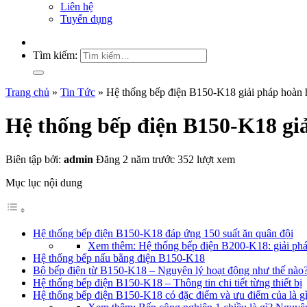
Liên hệ
Tuyển dụng
Tìm kiếm:
Trang chủ
»
Tin Tức
»
Hệ thống bếp điện B150-K18 giải pháp hoàn h
Hệ thống bếp điện B150-K18 giả
Biên tập bởi:
admin
Đăng 2 năm trước
352 lượt xem
Mục lục nội dung
Hệ thống bếp điện B150-K18 đáp ứng 150 suất ăn quân đội
Xem thêm: Hệ thống bếp điện B200-K18: giải pháp
Hệ thống bếp nấu bằng điện B150-K18
Bộ bếp điện từ B150-K18 – Nguyên lý hoạt động như thế nào
Hệ thống bếp điện B150-K18 – Thông tin chi tiết từng thiết bị
Hệ thống bếp điện B150-K18 có đặc điểm và ưu điểm của là g