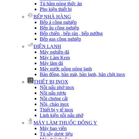
Tủ hâm nóng thức ăn
Phụ kiện thiết bị
BẾP NHÀ HÀNG
Bếp á công nghiệp
Bếp âu công nghiệp
Bếp chiên , bếp rán , bếp nướng
Bếp gas công nghiệp
ĐIỆN LẠNH
Máy nghiền đá
Máy Làm Kem
Máy làm đá
Máy nước uống nóng lạnh
Bàn đông, bàn mát, bàn lạnh, bàn chặt inox
THIẾT BỊ INOX
Nồi nấu phở inox
Nồi nấu rượu
Nồi chưng cất
Nồi, chảo inox
Thiết bị y tế inox
Linh kiện nồi nấu phở
MÁY LÀM THUỐC ĐÔNG Y
Máy bao viên
Tủ sấy dược liệu