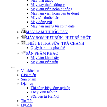
Máy thái thuốc
Máy xay thuốc đông y
Máy làm viên hoàn tự động
Máy làm viên hoàn bán tự động
Máy sắc thuốc bắc
Máy đóng gói
Máy hàn miệng túi có in date
MÁY LÀM THUỐC TÂY
MÁY BƠM HÚT BÙN | HÚT BỂ PHỐT
THIẾT BỊ TRÀ SỮA, TRÀ CHANH
Quầy bar inox pha chế
SẢN PHẨM KHÁC
Máy làm khoai tây
Máy làm viên trân
Vinakitchen
Giới thiệu
Sản phẩm
Dịch vụ
Thi công bếp công nghiệp
Thay kính bếp từ
Sửa bếp từ Hà Nội
Tin Tức
Dự Án