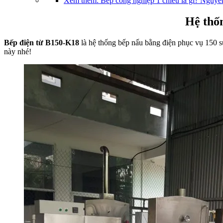
Xem thêm: Bếp công nghiệp 1 chiều là gì? Nguyên
Hệ thốn
Bếp điện từ B150-K18
là hệ thống bếp nấu bằng điện phục vụ 150 su
này nhé!