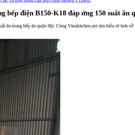
 tắc và ứng dụng của bếp công nghiệp 1 chiều?
g bếp điện B150-K18 đáp ứng 150 suất ăn 
ất ăn trong bếp ăn quân đội. Cùng Vinakitchen.net tìm hiểu rõ hơn về