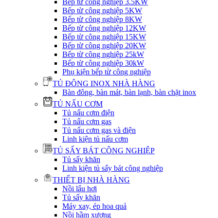
Bếp từ công nghiệp 3.5KW
Bếp từ công nghiệp 5KW
Bếp từ công nghiệp 8KW
Bếp từ công nghiệp 12KW
Bếp từ công nghiệp 15KW
Bếp từ công nghiệp 20KW
Bếp từ công nghiệp 25kW
Bếp từ công nghiệp 30kW
Phụ kiện bếp từ công nghiệp
TỦ ĐÔNG INOX NHÀ HÀNG
Bàn đông, bàn mát, bàn lạnh, bàn chặt inox
TỦ NẤU CƠM
Tủ nấu cơm điện
Tủ nấu cơm gas
Tủ nấu cơm gas và điện
Linh kiện tủ nấu cơm
TỦ SẤY BÁT CÔNG NGHIỆP
Tủ sấy khăn
Linh kiện tủ sấy bát công nghiệp
THIẾT BỊ NHÀ HÀNG
Nồi lẩu hơi
Tủ sấy khăn
Máy xay, ép hoa quả
Nồi hầm xương