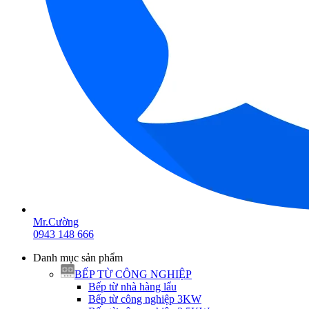
Mr.Cường
0943 148 666
Danh mục sản phẩm
BẾP TỪ CÔNG NGHIỆP
Bếp từ nhà hàng lẩu
Bếp từ công nghiệp 3KW