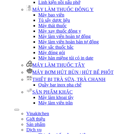
Linh kiện nồi nấu phở
MÁY LÀM THUỐC ĐÔNG Y
Máy bao viên
Tủ sấy dược liệu
Máy thái thuốc
Máy xay thuốc đông y
Máy làm viên hoàn tự động
Máy làm viên hoàn bán tự động
Máy sắc thuốc bắc
Máy đóng gói
Máy hàn miệng túi có in date
MÁY LÀM THUỐC TÂY
MÁY BƠM HÚT BÙN | HÚT BỂ PHỐT
THIẾT BỊ TRÀ SỮA, TRÀ CHANH
Quầy bar inox pha chế
SẢN PHẨM KHÁC
Máy làm khoai tây
Máy làm viên trân
Vinakitchen
Giới thiệu
Sản phẩm
Dịch vụ