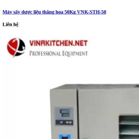
Máy sấy dược liệu thăng hoa 50Kg VNK-STH-50
Liên hệ