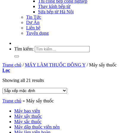
Thi công bếp công nghiệp
Thay kính bếp từ
Sửa bếp từ Hà Nội
Tin Tức
Dự Án
Liên hệ
Tuyển dụng
Tìm kiếm:
Trang chủ
/
MÁY LÀM THUỐC ĐÔNG Y
/
Máy sấy thuốc
Lọc
Showing all 21 results
Trang chủ
»
Máy sấy thuốc
Máy bao viên
Máy sấy thuốc
Máy sắc thuốc
Máy dập thuốc viên nén
Máy làm viên hoàn