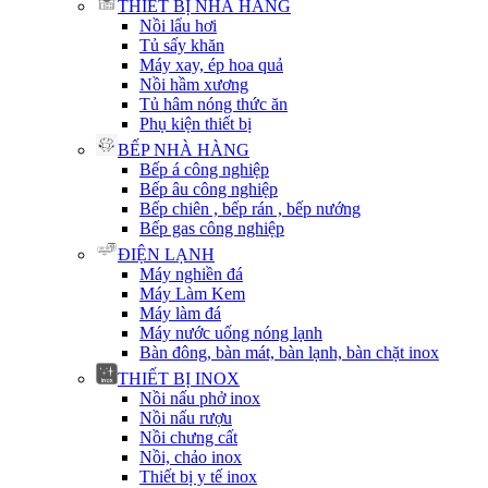
THIẾT BỊ NHÀ HÀNG
Nồi lẩu hơi
Tủ sấy khăn
Máy xay, ép hoa quả
Nồi hầm xương
Tủ hâm nóng thức ăn
Phụ kiện thiết bị
BẾP NHÀ HÀNG
Bếp á công nghiệp
Bếp âu công nghiệp
Bếp chiên , bếp rán , bếp nướng
Bếp gas công nghiệp
ĐIỆN LẠNH
Máy nghiền đá
Máy Làm Kem
Máy làm đá
Máy nước uống nóng lạnh
Bàn đông, bàn mát, bàn lạnh, bàn chặt inox
THIẾT BỊ INOX
Nồi nấu phở inox
Nồi nấu rượu
Nồi chưng cất
Nồi, chảo inox
Thiết bị y tế inox