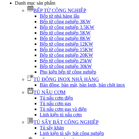
Danh mục sản phẩm
BẾP TỪ CÔNG NGHIỆP
Bếp từ nhà hàng lẩu
Bếp từ công nghiệp 3KW
Bếp từ công nghiệp 3.5KW
Bếp từ công nghiệp 5KW
Bếp từ công nghiệp 8KW
Bếp từ công nghiệp 12KW
Bếp từ công nghiệp 15KW
Bếp từ công nghiệp 20KW
Bếp từ công nghiệp 25kW
Bếp từ công nghiệp 30kW
Phụ kiện bếp từ công nghiệp
TỦ ĐÔNG INOX NHÀ HÀNG
Bàn đông, bàn mát, bàn lạnh, bàn chặt inox
TỦ NẤU CƠM
Tủ nấu cơm điện
Tủ nấu cơm gas
Tủ nấu cơm gas và điện
Linh kiện tủ nấu cơm
TỦ SẤY BÁT CÔNG NGHIỆP
Tủ sấy khăn
Linh kiện tủ sấy bát công nghiệp