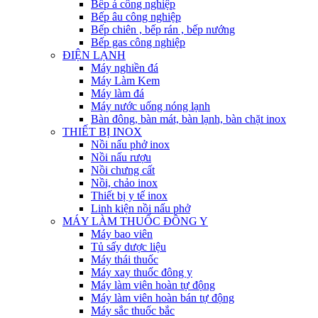
Bếp á công nghiệp
Bếp âu công nghiệp
Bếp chiên , bếp rán , bếp nướng
Bếp gas công nghiệp
ĐIỆN LẠNH
Máy nghiền đá
Máy Làm Kem
Máy làm đá
Máy nước uống nóng lạnh
Bàn đông, bàn mát, bàn lạnh, bàn chặt inox
THIẾT BỊ INOX
Nồi nấu phở inox
Nồi nấu rượu
Nồi chưng cất
Nồi, chảo inox
Thiết bị y tế inox
Linh kiện nồi nấu phở
MÁY LÀM THUỐC ĐÔNG Y
Máy bao viên
Tủ sấy dược liệu
Máy thái thuốc
Máy xay thuốc đông y
Máy làm viên hoàn tự động
Máy làm viên hoàn bán tự động
Máy sắc thuốc bắc