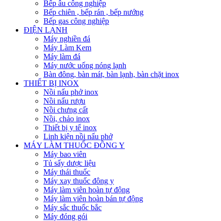
Bếp âu công nghiệp
Bếp chiên , bếp rán , bếp nướng
Bếp gas công nghiệp
ĐIỆN LẠNH
Máy nghiền đá
Máy Làm Kem
Máy làm đá
Máy nước uống nóng lạnh
Bàn đông, bàn mát, bàn lạnh, bàn chặt inox
THIẾT BỊ INOX
Nồi nấu phở inox
Nồi nấu rượu
Nồi chưng cất
Nồi, chảo inox
Thiết bị y tế inox
Linh kiện nồi nấu phở
MÁY LÀM THUỐC ĐÔNG Y
Máy bao viên
Tủ sấy dược liệu
Máy thái thuốc
Máy xay thuốc đông y
Máy làm viên hoàn tự động
Máy làm viên hoàn bán tự động
Máy sắc thuốc bắc
Máy đóng gói