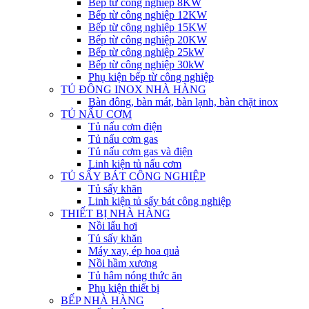
Bếp từ công nghiệp 8KW
Bếp từ công nghiệp 12KW
Bếp từ công nghiệp 15KW
Bếp từ công nghiệp 20KW
Bếp từ công nghiệp 25kW
Bếp từ công nghiệp 30kW
Phụ kiện bếp từ công nghiệp
TỦ ĐÔNG INOX NHÀ HÀNG
Bàn đông, bàn mát, bàn lạnh, bàn chặt inox
TỦ NẤU CƠM
Tủ nấu cơm điện
Tủ nấu cơm gas
Tủ nấu cơm gas và điện
Linh kiện tủ nấu cơm
TỦ SẤY BÁT CÔNG NGHIỆP
Tủ sấy khăn
Linh kiện tủ sấy bát công nghiệp
THIẾT BỊ NHÀ HÀNG
Nồi lẩu hơi
Tủ sấy khăn
Máy xay, ép hoa quả
Nồi hầm xương
Tủ hâm nóng thức ăn
Phụ kiện thiết bị
BẾP NHÀ HÀNG