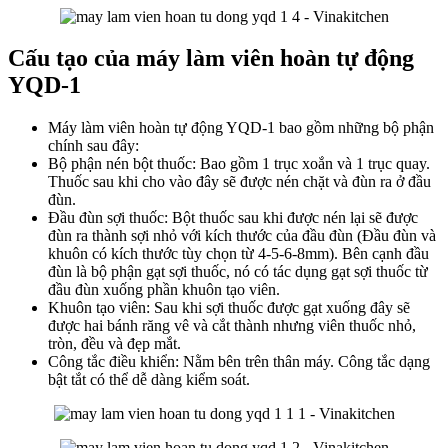
Cấu tạo của máy làm viên hoàn tự động
YQD-1
Máy làm viên hoàn tự động YQD-1 bao gồm những bộ phận
chính sau đây:
Bộ phận nén bột thuốc: Bao gồm 1 trục xoắn và 1 trục quay.
Thuốc sau khi cho vào đây sẽ được nén chặt và đùn ra ở đầu
đùn.
Đầu đùn sợi thuốc: Bột thuốc sau khi được nén lại sẽ được
đùn ra thành sợi nhỏ với kích thước của đầu đùn (Đầu đùn và
khuôn có kích thước tùy chọn từ 4-5-6-8mm). Bên cạnh đầu
đùn là bộ phận gạt sợi thuốc, nó có tác dụng gạt sợi thuốc từ
đầu đùn xuống phần khuôn tạo viên.
Khuôn tạo viên: Sau khi sợi thuốc được gạt xuống đây sẽ
được hai bánh răng vê và cắt thành nhưng viên thuốc nhỏ,
tròn, đều và đẹp mắt.
Công tắc điều khiển: Nằm bên trên thân máy. Công tắc dạng
bật tắt có thể dễ dàng kiểm soát.