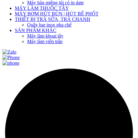
Máy hàn miệng túi có in date
MÁY LÀM THUỐC TÂY
MÁY BƠM HÚT BÙN | HÚT BỂ PHỐT
THIẾT BỊ TRÀ SỮA, TRÀ CHANH
Quầy bar inox pha chế
SẢN PHẨM KHÁC
Máy làm khoai tây
Máy làm viên trân