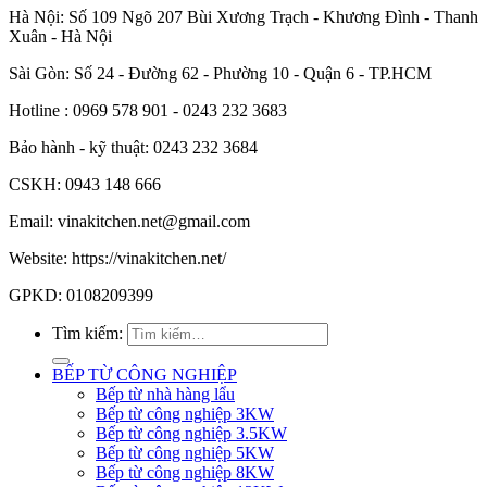
Hà Nội: Số 109 Ngõ 207 Bùi Xương Trạch - Khương Đình - Thanh
Xuân - Hà Nội
Sài Gòn: Số 24 - Đường 62 - Phường 10 - Quận 6 - TP.HCM
Hotline : 0969 578 901 - 0243 232 3683
Bảo hành - kỹ thuật: 0243 232 3684
CSKH: 0943 148 666
Email: vinakitchen.net@gmail.com
Website: https://vinakitchen.net/
GPKD: 0108209399
Tìm kiếm:
BẾP TỪ CÔNG NGHIỆP
Bếp từ nhà hàng lẩu
Bếp từ công nghiệp 3KW
Bếp từ công nghiệp 3.5KW
Bếp từ công nghiệp 5KW
Bếp từ công nghiệp 8KW