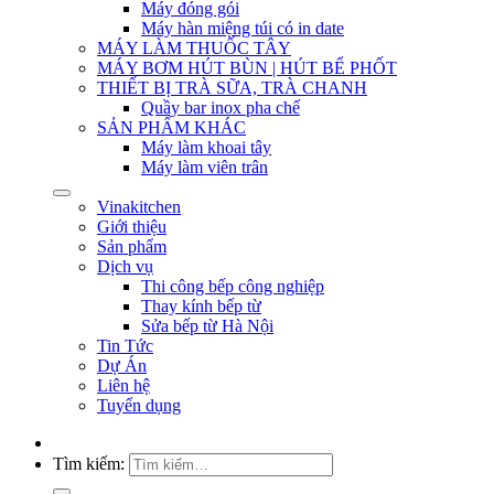
Máy đóng gói
Máy hàn miệng túi có in date
MÁY LÀM THUỐC TÂY
MÁY BƠM HÚT BÙN | HÚT BỂ PHỐT
THIẾT BỊ TRÀ SỮA, TRÀ CHANH
Quầy bar inox pha chế
SẢN PHẨM KHÁC
Máy làm khoai tây
Máy làm viên trân
Vinakitchen
Giới thiệu
Sản phẩm
Dịch vụ
Thi công bếp công nghiệp
Thay kính bếp từ
Sửa bếp từ Hà Nội
Tin Tức
Dự Án
Liên hệ
Tuyển dụng
Tìm kiếm: