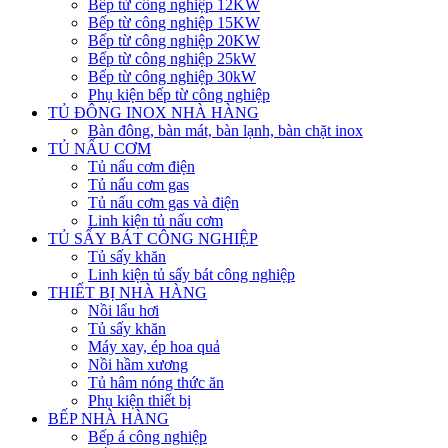
Bếp từ công nghiệp 12KW
Bếp từ công nghiệp 15KW
Bếp từ công nghiệp 20KW
Bếp từ công nghiệp 25kW
Bếp từ công nghiệp 30kW
Phụ kiện bếp từ công nghiệp
TỦ ĐÔNG INOX NHÀ HÀNG
Bàn đông, bàn mát, bàn lạnh, bàn chặt inox
TỦ NẤU CƠM
Tủ nấu cơm điện
Tủ nấu cơm gas
Tủ nấu cơm gas và điện
Linh kiện tủ nấu cơm
TỦ SẤY BÁT CÔNG NGHIỆP
Tủ sấy khăn
Linh kiện tủ sấy bát công nghiệp
THIẾT BỊ NHÀ HÀNG
Nồi lẩu hơi
Tủ sấy khăn
Máy xay, ép hoa quả
Nồi hầm xương
Tủ hâm nóng thức ăn
Phụ kiện thiết bị
BẾP NHÀ HÀNG
Bếp á công nghiệp