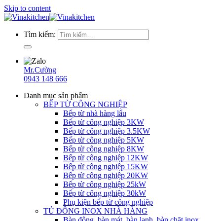
Skip to content
Tìm kiếm:
Mr.Cường
0943 148 666
Danh mục sản phẩm
BẾP TỪ CÔNG NGHIỆP
Bếp từ nhà hàng lẩu
Bếp từ công nghiệp 3KW
Bếp từ công nghiệp 3.5KW
Bếp từ công nghiệp 5KW
Bếp từ công nghiệp 8KW
Bếp từ công nghiệp 12KW
Bếp từ công nghiệp 15KW
Bếp từ công nghiệp 20KW
Bếp từ công nghiệp 25kW
Bếp từ công nghiệp 30kW
Phụ kiện bếp từ công nghiệp
TỦ ĐÔNG INOX NHÀ HÀNG
Bàn đông, bàn mát, bàn lạnh, bàn chặt inox