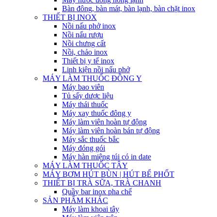
Bàn đông, bàn mát, bàn lạnh, bàn chặt inox
THIẾT BỊ INOX
Nồi nấu phở inox
Nồi nấu rượu
Nồi chưng cất
Nồi, chảo inox
Thiết bị y tế inox
Linh kiện nồi nấu phở
MÁY LÀM THUỐC ĐÔNG Y
Máy bao viên
Tủ sấy dược liệu
Máy thái thuốc
Máy xay thuốc đông y
Máy làm viên hoàn tự động
Máy làm viên hoàn bán tự động
Máy sắc thuốc bắc
Máy đóng gói
Máy hàn miệng túi có in date
MÁY LÀM THUỐC TÂY
MÁY BƠM HÚT BÙN | HÚT BỂ PHỐT
THIẾT BỊ TRÀ SỮA, TRÀ CHANH
Quầy bar inox pha chế
SẢN PHẨM KHÁC
Máy làm khoai tây