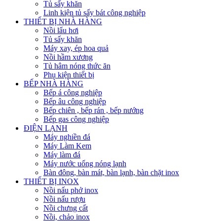
Tủ sấy khăn
Linh kiện tủ sấy bát công nghiệp
THIẾT BỊ NHÀ HÀNG
Nồi lẩu hơi
Tủ sấy khăn
Máy xay, ép hoa quả
Nồi hầm xương
Tủ hâm nóng thức ăn
Phụ kiện thiết bị
BẾP NHÀ HÀNG
Bếp á công nghiệp
Bếp âu công nghiệp
Bếp chiên , bếp rán , bếp nướng
Bếp gas công nghiệp
ĐIỆN LẠNH
Máy nghiền đá
Máy Làm Kem
Máy làm đá
Máy nước uống nóng lạnh
Bàn đông, bàn mát, bàn lạnh, bàn chặt inox
THIẾT BỊ INOX
Nồi nấu phở inox
Nồi nấu rượu
Nồi chưng cất
Nồi, chảo inox