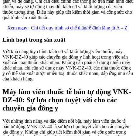
giản và dễ dàng. Chỉ cần điều chỉnh các thông số trên màn hình điều
khiển, máy sẽ tự động thay đổi kích cỡ và khối lượng của viên
thuốc tương ứng. Điều này giúp tiết kiệm thời gian và công sức cho
quá trình sản xuất thuốc.
Xem ngay:
Chi tiết quy trình sơ chế thân/rễ đinh lăng từ A – Z
Linh hoạt trong sản xuất
Với khả năng tùy chỉnh kích cỡ và khối lượng viên thuốc, máy
VNK-DZ-40 giúp các chuyên gia đông y linh hoạt trong việc sản
xuất các loại thuốc khác nhau. Không cần phải sử dụng nhiều máy
khác nhau, chỉ cần sử dụng máy VNK-DZ-40, các nhà thuốc đông
y có thể sản xuất được nhiều loại thuốc khác nhau, đáp ứng nhu cầu
của khách hàng.
Máy làm viên thuốc tễ bán tự động VNK-
DZ-40: Sự lựa chọn tuyệt vời cho các
chuyên gia đông y
Với những tính năng và đặc điểm nổi bật, máy làm viên thuốc tễ
bán tự động VNK-DZ-40 là sự lựa chọn tuyệt vời cho các chuyên
gia đông y. Không chỉ giúp tiết kiệm thời gian và công sức trong