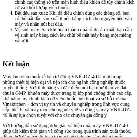
chỉnh các thông số trên màn hình điều khiển để tùy chỉnh kích
cỡ và khối lượng viên thuốc.
Bắt đầu sản xuất: Khi đã điều chỉnh đúng các thông số, bạn
có thể bắt đầu sản xuất thuốc bằng cách cho nguyên liệu vào
máy và nhấn nút bắt đầu.
Vệ sinh máy: Sau khi hoàn thành quá trình sản xuất, bạn cần
vệ sinh máy bằng cách lau chùi bề mặt máy bằng một miếng
vải ướt.
Kết luận
Máy làm viên thuốc tễ bán tự động VNK-DZ-40 là một trong
những thiết bị hiện đại và tiện ích cho ngành công nghiệp thuốc
truyền thống. Với tính năng và đặc điểm nổi bật như thân vỏ đạt
chuẩn GMP, khuôn máy được trang bị lớp phủ chống dính cao cấp,
khả năng tùy chỉnh kích cỡ viên thuốc linh hoạt và sự hỗ trợ của
Vinakitchen – đơn vị uy tín và chuyên nghiệp trong lĩnh vực cung
cấp thiết bị và máy móc cho ngành y tế và đông y, máy VNK-DZ-
40 là sự lựa chọn tuyệt vời cho các chuyên gia đông y.
Với hướng dẫn sử dụng đơn giản và hiệu quả, máy VNK-DZ-40
giúp tiết kiệm thời gian và công sức trong quá trình sản xuất thuốc,
đồng thời đảm bảo tính an toàn và vệ sinh cho sản phẩm thuốc.