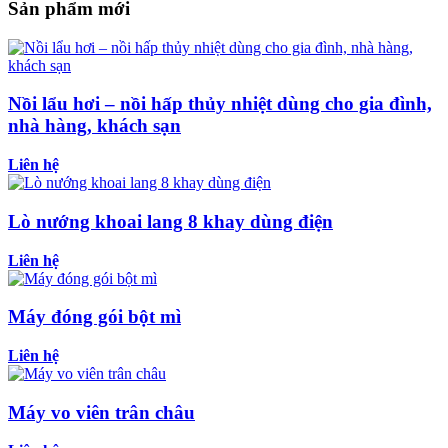
Sản phẩm mới
Nồi lẩu hơi – nồi hấp thủy nhiệt dùng cho gia đình,
nhà hàng, khách sạn
Liên hệ
Lò nướng khoai lang 8 khay dùng điện
Liên hệ
Máy đóng gói bột mì
Liên hệ
Máy vo viên trân châu