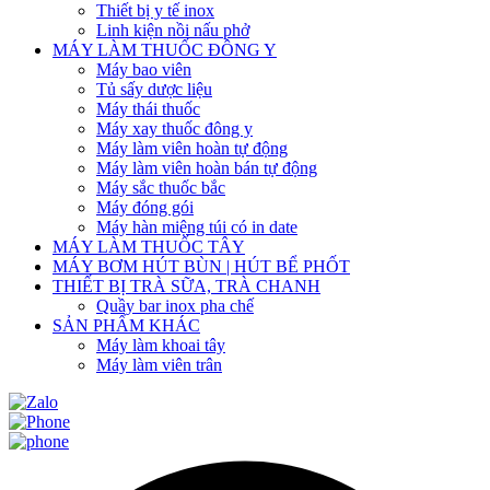
Thiết bị y tế inox
Linh kiện nồi nấu phở
MÁY LÀM THUỐC ĐÔNG Y
Máy bao viên
Tủ sấy dược liệu
Máy thái thuốc
Máy xay thuốc đông y
Máy làm viên hoàn tự động
Máy làm viên hoàn bán tự động
Máy sắc thuốc bắc
Máy đóng gói
Máy hàn miệng túi có in date
MÁY LÀM THUỐC TÂY
MÁY BƠM HÚT BÙN | HÚT BỂ PHỐT
THIẾT BỊ TRÀ SỮA, TRÀ CHANH
Quầy bar inox pha chế
SẢN PHẨM KHÁC
Máy làm khoai tây
Máy làm viên trân