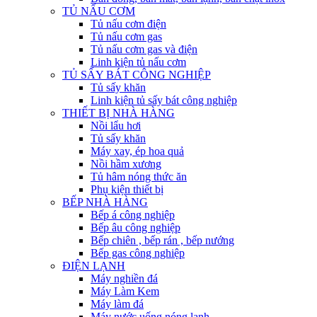
TỦ NẤU CƠM
Tủ nấu cơm điện
Tủ nấu cơm gas
Tủ nấu cơm gas và điện
Linh kiện tủ nấu cơm
TỦ SẤY BÁT CÔNG NGHIỆP
Tủ sấy khăn
Linh kiện tủ sấy bát công nghiệp
THIẾT BỊ NHÀ HÀNG
Nồi lẩu hơi
Tủ sấy khăn
Máy xay, ép hoa quả
Nồi hầm xương
Tủ hâm nóng thức ăn
Phụ kiện thiết bị
BẾP NHÀ HÀNG
Bếp á công nghiệp
Bếp âu công nghiệp
Bếp chiên , bếp rán , bếp nướng
Bếp gas công nghiệp
ĐIỆN LẠNH
Máy nghiền đá
Máy Làm Kem
Máy làm đá
Máy nước uống nóng lạnh