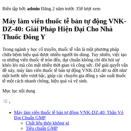
Biên tập bởi:
admin
Đăng 2 năm trước
358 lượt xem
Máy làm viên thuốc tễ bán tự động VNK-
DZ-40: Giải Pháp Hiện Đại Cho Nhà
Thuốc Đông Y
Trong ngành y học cổ truyền, thuốc tễ vẫn là một phương pháp
chữa bệnh hiệu quả được nhiều người tin dùng. Tuy nhiên, việc tạo
ra những viên thuốc tễ tròn đều, đạt chuẩn không chỉ đòi hỏi sự
khéo léo mà còn mất nhiều thời gian và công sức. Để giải quyết vấn
đề này, máy làm viên thuốc tễ bán tự động VNK-DZ-40 ra đời như
một bước tiến vượt bậc, giúp các chuyên gia đông y sản xuất thuốc
tễ một cách nhanh chóng, hiệu quả và vệ sinh.
Mục lục nội dung
Máy làm viên thuốc tễ bán tự động VNK-DZ-40: Thân Vỏ
Đạt Chuẩn GMP
Chất liệu thép không gỉ
Tiêu chuẩn GMP