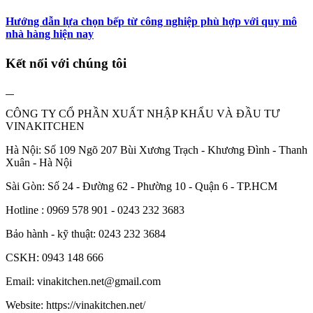
Hướng dẫn lựa chọn bếp từ công nghiệp phù hợp với quy mô
nhà hàng hiện nay
Kết nối với chúng tôi
CÔNG TY CỔ PHẦN XUẤT NHẬP KHẨU VÀ ĐẦU TƯ
VINAKITCHEN
Hà Nội: Số 109 Ngõ 207 Bùi Xương Trạch - Khương Đình - Thanh
Xuân - Hà Nội
Sài Gòn: Số 24 - Đường 62 - Phường 10 - Quận 6 - TP.HCM
Hotline : 0969 578 901 - 0243 232 3683
Bảo hành - kỹ thuật: 0243 232 3684
CSKH: 0943 148 666
Email: vinakitchen.net@gmail.com
Website: https://vinakitchen.net/