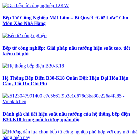
Bếp Từ Công Nghiệp Mặt Lõm – Bí Quyết “Giữ Lửa” Cho
Món Xào Nhà Hàng
Bếp từ công nghiệp: Giải pháp nấu nướng hiệu suất cao, tiết
kiệm chi phí
Hệ Thống Bếp Điện B30-K18 Quân Đội: Hiện Đại Hóa Hậu
Cần, Tối Ưu Chi Phí
Đánh giá chi tiết hiệu suất nấu nướng của hệ thống bếp điện
B30-K18 trong môi trường quân đội