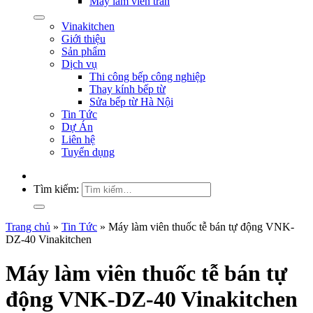
Máy làm viên trân
Vinakitchen
Giới thiệu
Sản phẩm
Dịch vụ
Thi công bếp công nghiệp
Thay kính bếp từ
Sửa bếp từ Hà Nội
Tin Tức
Dự Án
Liên hệ
Tuyển dụng
Tìm kiếm:
Trang chủ
»
Tin Tức
»
Máy làm viên thuốc tễ bán tự động VNK-
DZ-40 Vinakitchen
Máy làm viên thuốc tễ bán tự
động VNK-DZ-40 Vinakitchen