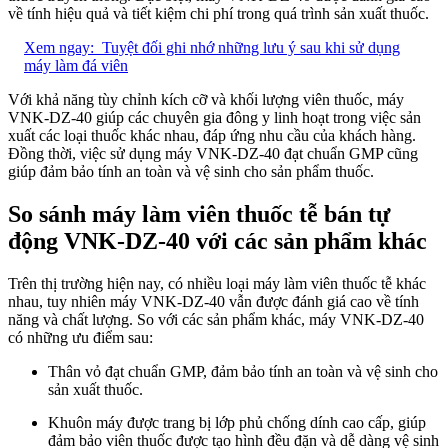
về tính hiệu quả và tiết kiệm chi phí trong quá trình sản xuất thuốc.
Xem ngay:
Tuyệt đối ghi nhớ những lưu ý sau khi sử dụng
máy làm đá viên
Với khả năng tùy chỉnh kích cỡ và khối lượng viên thuốc, máy
VNK-DZ-40 giúp các chuyên gia đông y linh hoạt trong việc sản
xuất các loại thuốc khác nhau, đáp ứng nhu cầu của khách hàng.
Đồng thời, việc sử dụng máy VNK-DZ-40 đạt chuẩn GMP cũng
giúp đảm bảo tính an toàn và vệ sinh cho sản phẩm thuốc.
So sánh máy làm viên thuốc tễ bán tự
động VNK-DZ-40 với các sản phẩm khác
Trên thị trường hiện nay, có nhiều loại máy làm viên thuốc tễ khác
nhau, tuy nhiên máy VNK-DZ-40 vẫn được đánh giá cao về tính
năng và chất lượng. So với các sản phẩm khác, máy VNK-DZ-40
có những ưu điểm sau:
Thân vỏ đạt chuẩn GMP, đảm bảo tính an toàn và vệ sinh cho
sản xuất thuốc.
Khuôn máy được trang bị lớp phủ chống dính cao cấp, giúp
đảm bảo viên thuốc được tạo hình đều đặn và dễ dàng vệ sinh