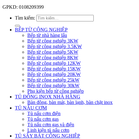
GPKD: 0108209399
Tìm kiếm:
BẾP TỪ CÔNG NGHIỆP
Bếp từ nhà hàng lẩu
Bếp từ công nghiệp 3KW
Bếp từ công nghiệp 3.5KW
Bếp từ công nghiệp 5KW
Bếp từ công nghiệp 8KW
Bếp từ công nghiệp 12KW
Bếp từ công nghiệp 15KW
Bếp từ công nghiệp 20KW
Bếp từ công nghiệp 25kW
Bếp từ công nghiệp 30kW
Phụ kiện bếp từ công nghiệp
TỦ ĐÔNG INOX NHÀ HÀNG
Bàn đông, bàn mát, bàn lạnh, bàn chặt inox
TỦ NẤU CƠM
Tủ nấu cơm điện
Tủ nấu cơm gas
Tủ nấu cơm gas và điện
Linh kiện tủ nấu cơm
TỦ SẤY BÁT CÔNG NGHIỆP