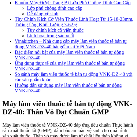
Khuôn Máy Được Trang Bị Lớp Phủ Chống Dính Cao Cấp
Lớp phủ chống dính cao cấp
Dễ dàng vệ sinh
Tùy Chỉnh Kích Cỡ Viên Thuốc Linh Hoạt Từ 15-18-23mm,
Tương Ứng Khối Lượng 3-6-9g
Tùy chỉnh kích cỡ viên thuốc
Linh hoạt trong sản xuất
Vinakitchen – Nhà cung cấp máy làm viên thuốc tễ bán tự
động VNK-DZ-40 hàngđầu tại Việt Nam
Đặc điểm nổi bật của máy làm viên thuốc tễ bán tự động
VNK-DZ-40
Ứng dụng thực tế của máy làm viên thuốc tễ bán tự động
VNK-DZ-40
So sánh máy làm viên thuốc tễ bán tự động VNK-DZ-40 với
các sản phẩm khác
Hướng dẫn sử dụng máy làm viên thuốc tễ bán tự động
VNK-DZ-40
Máy làm viên thuốc tễ bán tự động VNK-
DZ-40: Thân Vỏ Đạt Chuẩn GMP
Máy làm viên thuốc tễ VNK-DZ-40 đáp ứng tiêu chuẩn Thực hành
sản xuất thuốc tốt (GMP), đảm bảo an toàn vệ sinh cho quá trình
sản xuất thuốc. Thân vỏ máy được làm từ chất liệu thép không gỉ,