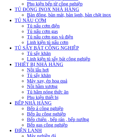
Phụ kiện bếp từ công nghiệp
TỦ ĐÔNG INOX NHÀ HÀNG
Bàn đông, bàn mát, bàn lạnh, bàn chặt inox
TỦ NẤU CƠM
Tủ nấu cơm điện
Tủ nấu cơm gas
Tủ nấu cơm gas và điện
Linh kiện tủ nấu cơm
TỦ SẤY BÁT CÔNG NGHIỆP
Tủ sấy khăn
Linh kiện tủ sấy bát công nghiệp
THIẾT BỊ NHÀ HÀNG
Nồi lẩu hơi
Tủ sấy khăn
Máy xay, ép hoa quả
Nồi hầm xương
Tủ hâm nóng thức ăn
Phụ kiện thiết bị
BẾP NHÀ HÀNG
Bếp á công nghiệp
Bếp âu công nghiệp
Bếp chiên , bếp rán , bếp nướng
Bếp gas công nghiệp
ĐIỆN LẠNH
Máy nghiền đá