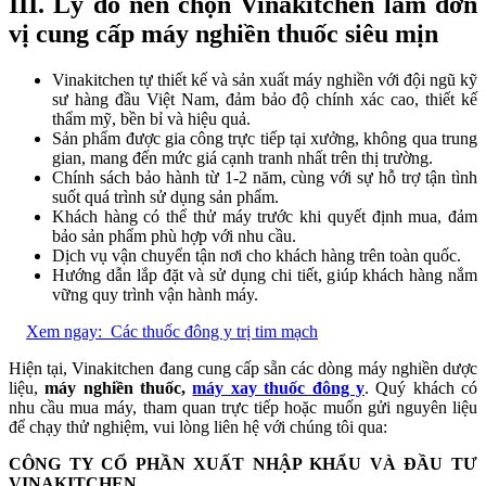
III. Lý do nên chọn Vinakitchen làm đơn
vị cung cấp máy nghiền thuốc siêu mịn
Vinakitchen tự thiết kế và sản xuất máy nghiền với đội ngũ kỹ
sư hàng đầu Việt Nam, đảm bảo độ chính xác cao, thiết kế
thẩm mỹ, bền bỉ và hiệu quả.
Sản phẩm được gia công trực tiếp tại xưởng, không qua trung
gian, mang đến mức giá cạnh tranh nhất trên thị trường.
Chính sách bảo hành từ 1-2 năm, cùng với sự hỗ trợ tận tình
suốt quá trình sử dụng sản phẩm.
Khách hàng có thể thử máy trước khi quyết định mua, đảm
bảo sản phẩm phù hợp với nhu cầu.
Dịch vụ vận chuyển tận nơi cho khách hàng trên toàn quốc.
Hướng dẫn lắp đặt và sử dụng chi tiết, giúp khách hàng nắm
vững quy trình vận hành máy.
Xem ngay:
Các thuốc đông y trị tim mạch
Hiện tại, Vinakitchen đang cung cấp sẵn các dòng máy nghiền dược
liệu,
máy nghiền thuốc,
máy xay thuốc đông y
. Quý khách có
nhu cầu mua máy, tham quan trực tiếp hoặc muốn gửi nguyên liệu
để chạy thử nghiệm, vui lòng liên hệ với chúng tôi qua:
CÔNG TY CỔ PHẦN XUẤT NHẬP KHẨU VÀ ĐẦU TƯ
VINAKITCHEN