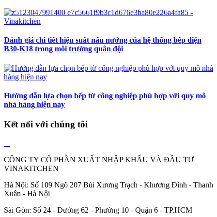
Đánh giá chi tiết hiệu suất nấu nướng của hệ thống bếp điện
B30-K18 trong môi trường quân đội
Hướng dẫn lựa chọn bếp từ công nghiệp phù hợp với quy mô
nhà hàng hiện nay
Kết nối với chúng tôi
CÔNG TY CỔ PHẦN XUẤT NHẬP KHẨU VÀ ĐẦU TƯ
VINAKITCHEN
Hà Nội: Số 109 Ngõ 207 Bùi Xương Trạch - Khương Đình - Thanh
Xuân - Hà Nội
Sài Gòn: Số 24 - Đường 62 - Phường 10 - Quận 6 - TP.HCM