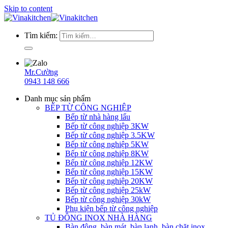
Skip to content
Tìm kiếm:
Mr.Cường
0943 148 666
Danh mục sản phẩm
BẾP TỪ CÔNG NGHIỆP
Bếp từ nhà hàng lẩu
Bếp từ công nghiệp 3KW
Bếp từ công nghiệp 3.5KW
Bếp từ công nghiệp 5KW
Bếp từ công nghiệp 8KW
Bếp từ công nghiệp 12KW
Bếp từ công nghiệp 15KW
Bếp từ công nghiệp 20KW
Bếp từ công nghiệp 25kW
Bếp từ công nghiệp 30kW
Phụ kiện bếp từ công nghiệp
TỦ ĐÔNG INOX NHÀ HÀNG
Bàn đông, bàn mát, bàn lạnh, bàn chặt inox