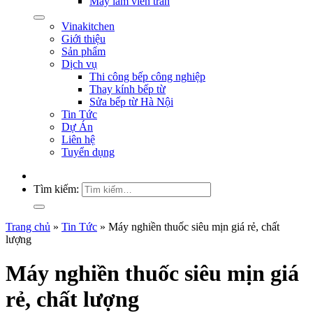
Máy làm viên trân
Vinakitchen
Giới thiệu
Sản phẩm
Dịch vụ
Thi công bếp công nghiệp
Thay kính bếp từ
Sửa bếp từ Hà Nội
Tin Tức
Dự Án
Liên hệ
Tuyển dụng
Tìm kiếm:
Trang chủ
»
Tin Tức
»
Máy nghiền thuốc siêu mịn giá rẻ, chất
lượng
Máy nghiền thuốc siêu mịn giá
rẻ, chất lượng