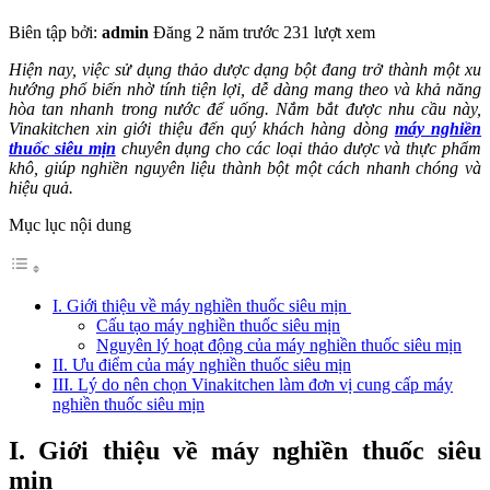
Biên tập bởi:
admin
Đăng 2 năm trước
231 lượt xem
Hiện nay, việc sử dụng thảo dược dạng bột đang trở thành một xu
hướng phổ biến nhờ tính tiện lợi, dễ dàng mang theo và khả năng
hòa tan nhanh trong nước để uống. Nắm bắt được nhu cầu này,
Vinakitchen xin giới thiệu đến quý khách hàng dòng
máy nghiền
thuốc siêu mịn
chuyên dụng cho các loại thảo dược và thực phẩm
khô, giúp nghiền nguyên liệu thành bột một cách nhanh chóng và
hiệu quả.
Mục lục nội dung
I. Giới thiệu về máy nghiền thuốc siêu mịn
Cấu tạo máy nghiền thuốc siêu mịn
Nguyên lý hoạt động của máy nghiền thuốc siêu mịn
II. Ưu điểm của máy nghiền thuốc siêu mịn
III. Lý do nên chọn Vinakitchen làm đơn vị cung cấp máy
nghiền thuốc siêu mịn
I. Giới thiệu về máy nghiền thuốc siêu
mịn