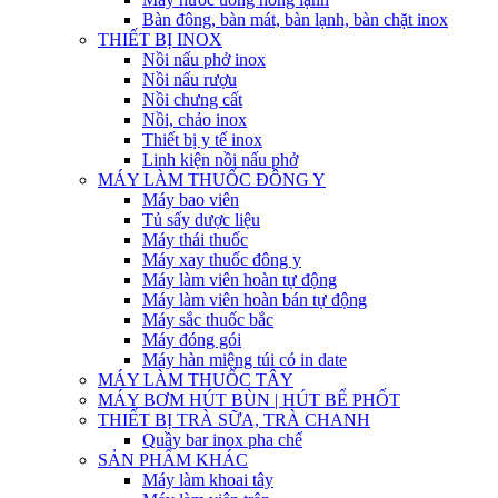
Bàn đông, bàn mát, bàn lạnh, bàn chặt inox
THIẾT BỊ INOX
Nồi nấu phở inox
Nồi nấu rượu
Nồi chưng cất
Nồi, chảo inox
Thiết bị y tế inox
Linh kiện nồi nấu phở
MÁY LÀM THUỐC ĐÔNG Y
Máy bao viên
Tủ sấy dược liệu
Máy thái thuốc
Máy xay thuốc đông y
Máy làm viên hoàn tự động
Máy làm viên hoàn bán tự động
Máy sắc thuốc bắc
Máy đóng gói
Máy hàn miệng túi có in date
MÁY LÀM THUỐC TÂY
MÁY BƠM HÚT BÙN | HÚT BỂ PHỐT
THIẾT BỊ TRÀ SỮA, TRÀ CHANH
Quầy bar inox pha chế
SẢN PHẨM KHÁC
Máy làm khoai tây