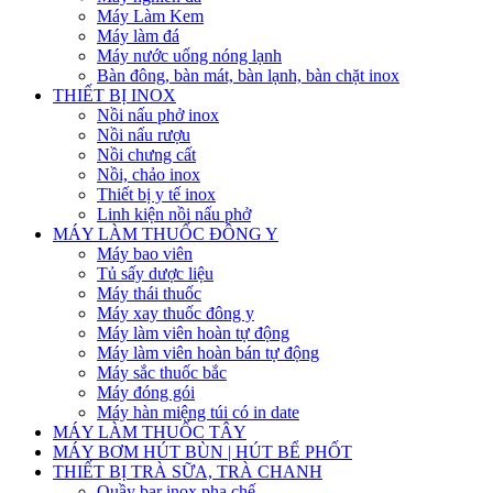
Máy Làm Kem
Máy làm đá
Máy nước uống nóng lạnh
Bàn đông, bàn mát, bàn lạnh, bàn chặt inox
THIẾT BỊ INOX
Nồi nấu phở inox
Nồi nấu rượu
Nồi chưng cất
Nồi, chảo inox
Thiết bị y tế inox
Linh kiện nồi nấu phở
MÁY LÀM THUỐC ĐÔNG Y
Máy bao viên
Tủ sấy dược liệu
Máy thái thuốc
Máy xay thuốc đông y
Máy làm viên hoàn tự động
Máy làm viên hoàn bán tự động
Máy sắc thuốc bắc
Máy đóng gói
Máy hàn miệng túi có in date
MÁY LÀM THUỐC TÂY
MÁY BƠM HÚT BÙN | HÚT BỂ PHỐT
THIẾT BỊ TRÀ SỮA, TRÀ CHANH
Quầy bar inox pha chế