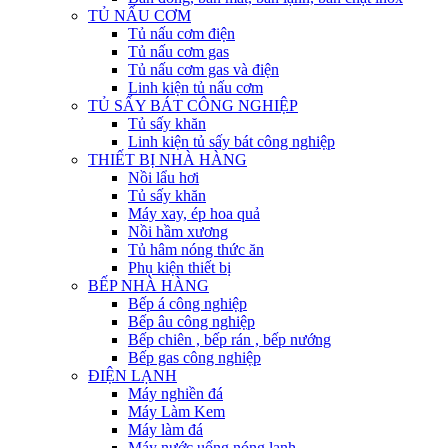
TỦ NẤU CƠM
Tủ nấu cơm điện
Tủ nấu cơm gas
Tủ nấu cơm gas và điện
Linh kiện tủ nấu cơm
TỦ SẤY BÁT CÔNG NGHIỆP
Tủ sấy khăn
Linh kiện tủ sấy bát công nghiệp
THIẾT BỊ NHÀ HÀNG
Nồi lẩu hơi
Tủ sấy khăn
Máy xay, ép hoa quả
Nồi hầm xương
Tủ hâm nóng thức ăn
Phụ kiện thiết bị
BẾP NHÀ HÀNG
Bếp á công nghiệp
Bếp âu công nghiệp
Bếp chiên , bếp rán , bếp nướng
Bếp gas công nghiệp
ĐIỆN LẠNH
Máy nghiền đá
Máy Làm Kem
Máy làm đá
Máy nước uống nóng lạnh