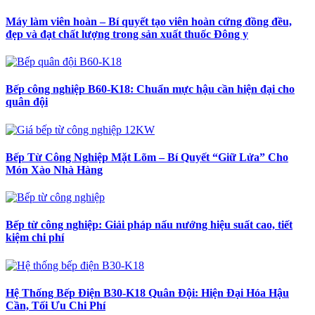
Máy làm viên hoàn – Bí quyết tạo viên hoàn cứng đồng đều,
đẹp và đạt chất lượng trong sản xuất thuốc Đông y
Bếp công nghiệp B60-K18: Chuẩn mực hậu cần hiện đại cho
quân đội
Bếp Từ Công Nghiệp Mặt Lõm – Bí Quyết “Giữ Lửa” Cho
Món Xào Nhà Hàng
Bếp từ công nghiệp: Giải pháp nấu nướng hiệu suất cao, tiết
kiệm chi phí
Hệ Thống Bếp Điện B30-K18 Quân Đội: Hiện Đại Hóa Hậu
Cần, Tối Ưu Chi Phí