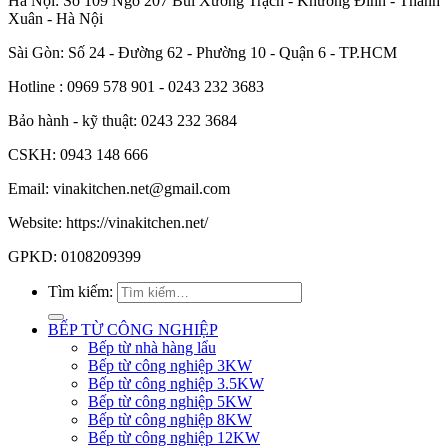
Hà Nội: Số 109 Ngõ 207 Bùi Xương Trạch - Khương Đình - Thanh
Xuân - Hà Nội
Sài Gòn: Số 24 - Đường 62 - Phường 10 - Quận 6 - TP.HCM
Hotline : 0969 578 901 - 0243 232 3683
Bảo hành - kỹ thuật: 0243 232 3684
CSKH: 0943 148 666
Email: vinakitchen.net@gmail.com
Website: https://vinakitchen.net/
GPKD: 0108209399
Tìm kiếm:
BẾP TỪ CÔNG NGHIỆP
Bếp từ nhà hàng lẩu
Bếp từ công nghiệp 3KW
Bếp từ công nghiệp 3.5KW
Bếp từ công nghiệp 5KW
Bếp từ công nghiệp 8KW
Bếp từ công nghiệp 12KW