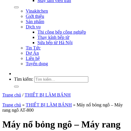
Máy làm viên trân
Vinakitchen
Giới thiệu
Sản phẩm
Dịch vụ
Thi công bếp công nghiệp
Thay kính bếp từ
Sửa bếp từ Hà Nội
Tin Tức
Dự Án
Liên hệ
Tuyển dụng
Tìm kiếm:
Trang chủ
/
THIẾT BỊ LÀM BÁNH
Trang chủ
»
THIẾT BỊ LÀM BÁNH
»
Máy nổ bỏng ngô – Máy
rang ngô AT-800
Máy nổ bỏng ngô – Máy rang