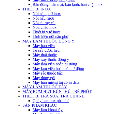
Bàn đông, bàn mát, bàn lạnh, bàn chặt inox
THIẾT BỊ INOX
Nồi nấu phở inox
Nồi nấu rượu
Nồi chưng cất
Nồi, chảo inox
Thiết bị y tế inox
Linh kiện nồi nấu phở
MÁY LÀM THUỐC ĐÔNG Y
Máy bao viên
Tủ sấy dược liệu
Máy thái thuốc
Máy xay thuốc đông y
Máy làm viên hoàn tự động
Máy làm viên hoàn bán tự động
Máy sắc thuốc bắc
Máy đóng gói
Máy hàn miệng túi có in date
MÁY LÀM THUỐC TÂY
MÁY BƠM HÚT BÙN | HÚT BỂ PHỐT
THIẾT BỊ TRÀ SỮA, TRÀ CHANH
Quầy bar inox pha chế
SẢN PHẨM KHÁC
Máy làm khoai tây