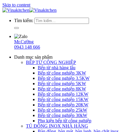
Skip to content
Tìm kiếm:
Mr.Cường
0943 148 666
Danh mục sản phẩm
BẾP TỪ CÔNG NGHIỆP
Bếp từ nhà hàng lẩu
Bếp từ công nghiệp 3KW
Bếp từ công nghiệp 3.5KW
Bếp từ công nghiệp 5KW
Bếp từ công nghiệp 8KW
Bếp từ công nghiệp 12KW
Bếp từ công nghiệp 15KW
Bếp từ công nghiệp 20KW
Bếp từ công nghiệp 25kW
Bếp từ công nghiệp 30kW
Phụ kiện bếp từ công nghiệp
TỦ ĐÔNG INOX NHÀ HÀNG
Bàn đông, bàn mát, bàn lạnh, bàn chặt inox