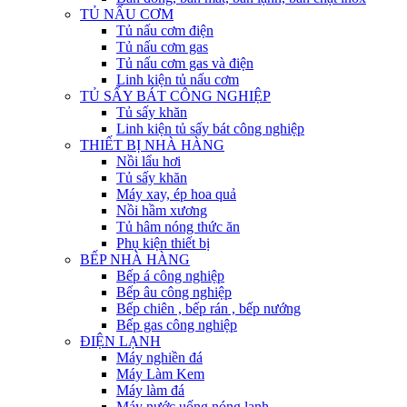
TỦ NẤU CƠM
Tủ nấu cơm điện
Tủ nấu cơm gas
Tủ nấu cơm gas và điện
Linh kiện tủ nấu cơm
TỦ SẤY BÁT CÔNG NGHIỆP
Tủ sấy khăn
Linh kiện tủ sấy bát công nghiệp
THIẾT BỊ NHÀ HÀNG
Nồi lẩu hơi
Tủ sấy khăn
Máy xay, ép hoa quả
Nồi hầm xương
Tủ hâm nóng thức ăn
Phụ kiện thiết bị
BẾP NHÀ HÀNG
Bếp á công nghiệp
Bếp âu công nghiệp
Bếp chiên , bếp rán , bếp nướng
Bếp gas công nghiệp
ĐIỆN LẠNH
Máy nghiền đá
Máy Làm Kem
Máy làm đá
Máy nước uống nóng lạnh