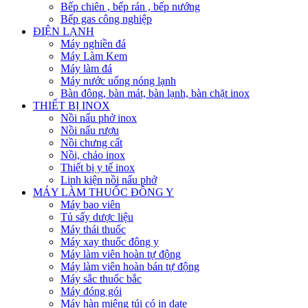
Bếp chiên , bếp rán , bếp nướng
Bếp gas công nghiệp
ĐIỆN LẠNH
Máy nghiền đá
Máy Làm Kem
Máy làm đá
Máy nước uống nóng lạnh
Bàn đông, bàn mát, bàn lạnh, bàn chặt inox
THIẾT BỊ INOX
Nồi nấu phở inox
Nồi nấu rượu
Nồi chưng cất
Nồi, chảo inox
Thiết bị y tế inox
Linh kiện nồi nấu phở
MÁY LÀM THUỐC ĐÔNG Y
Máy bao viên
Tủ sấy dược liệu
Máy thái thuốc
Máy xay thuốc đông y
Máy làm viên hoàn tự động
Máy làm viên hoàn bán tự động
Máy sắc thuốc bắc
Máy đóng gói
Máy hàn miệng túi có in date