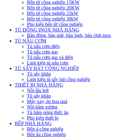
Bếp từ công nghiệp 15KW
Bếp từ công nghiệp 20KW
Bếp từ công nghiệp 25kW
Bếp từ công nghiệp 30kW
Phụ kiện bếp từ công nghiệp
TỦ ĐÔNG INOX NHÀ HÀNG
Bàn đông, bàn mát, bàn lạnh, bàn chặt inox
TỦ NẤU CƠM
Tủ nấu cơm điện
Tủ nấu cơm gas
Tủ nấu cơm gas và điện
Linh kiện tủ nấu cơm
TỦ SẤY BÁT CÔNG NGHIỆP
Tủ sấy khăn
Linh kiện tủ sấy bát công nghiệp
THIẾT BỊ NHÀ HÀNG
Nồi lẩu hơi
Tủ sấy khăn
Máy xay, ép hoa quả
Nồi hầm xương
Tủ hâm nóng thức ăn
Phụ kiện thiết bị
BẾP NHÀ HÀNG
Bếp á công nghiệp
Bếp âu công nghiệp