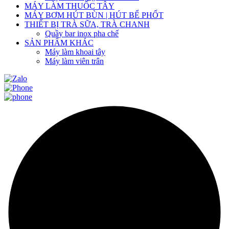
MÁY LÀM THUỐC TÂY
MÁY BƠM HÚT BÙN | HÚT BỂ PHỐT
THIẾT BỊ TRÀ SỮA, TRÀ CHANH
Quầy bar inox pha chế
SẢN PHẨM KHÁC
Máy làm khoai tây
Máy làm viên trân