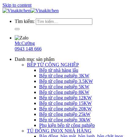
Skip to content
Tìm kiếm:
Mr.Cường
0943 148 666
Danh mục sản phẩm
BẾP TỪ CÔNG NGHIỆP
Bếp từ nhà hàng lẩu
Bếp từ công nghiệp 3KW
Bếp từ công nghiệp 3.5KW
Bếp từ công nghiệp 5KW
Bếp từ công nghiệp 8KW
Bếp từ công nghiệp 12KW
Bếp từ công nghiệp 15KW
Bếp từ công nghiệp 20KW
Bếp từ công nghiệp 25kW
Bếp từ công nghiệp 30kW
Phụ kiện bếp từ công nghiệp
TỦ ĐÔNG INOX NHÀ HÀNG
Bàn đông, bàn mát, bàn lạnh, bàn chặt inox