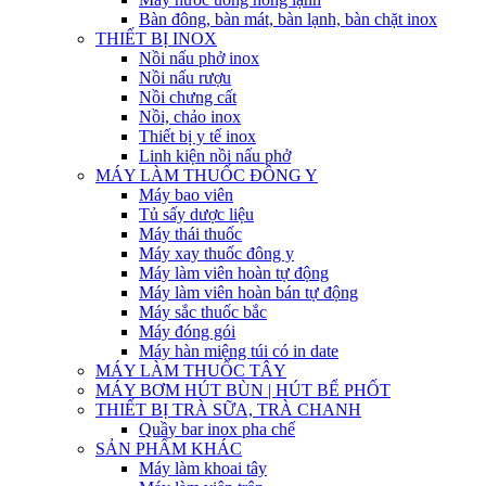
Bàn đông, bàn mát, bàn lạnh, bàn chặt inox
THIẾT BỊ INOX
Nồi nấu phở inox
Nồi nấu rượu
Nồi chưng cất
Nồi, chảo inox
Thiết bị y tế inox
Linh kiện nồi nấu phở
MÁY LÀM THUỐC ĐÔNG Y
Máy bao viên
Tủ sấy dược liệu
Máy thái thuốc
Máy xay thuốc đông y
Máy làm viên hoàn tự động
Máy làm viên hoàn bán tự động
Máy sắc thuốc bắc
Máy đóng gói
Máy hàn miệng túi có in date
MÁY LÀM THUỐC TÂY
MÁY BƠM HÚT BÙN | HÚT BỂ PHỐT
THIẾT BỊ TRÀ SỮA, TRÀ CHANH
Quầy bar inox pha chế
SẢN PHẨM KHÁC
Máy làm khoai tây