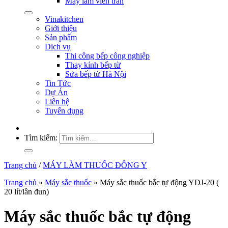
Máy làm viên trân
Vinakitchen
Giới thiệu
Sản phẩm
Dịch vụ
Thi công bếp công nghiệp
Thay kính bếp từ
Sửa bếp từ Hà Nội
Tin Tức
Dự Án
Liên hệ
Tuyển dụng
Tìm kiếm:
Trang chủ
/
MÁY LÀM THUỐC ĐÔNG Y
Trang chủ
»
Máy sắc thuốc
»
Máy sắc thuốc bắc tự động YDJ-20 (
20 lít/lần đun)
Máy sắc thuốc bắc tự động