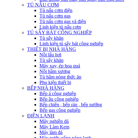
TỦ NẤU CƠM
Tủ nấu cơm điện
Tủ nấu cơm gas
Tủ nấu cơm gas và điện
Linh kiện tủ nấu cơm
TỦ SẤY BÁT CÔNG NGHIỆP
Tủ sấy khăn
Linh kiện tủ sấy bát công nghiệp
THIẾT BỊ NHÀ HÀNG
Nồi lẩu hơi
Tủ sấy khăn
Máy xay, ép hoa quả
Nồi hầm xương
Tủ hâm nóng thức ăn
Phụ kiện thiết bị
BẾP NHÀ HÀNG
Bếp á công nghiệp
Bếp âu công nghiệp
Bếp chiên , bếp rán , bếp nướng
Bếp gas công nghiệp
ĐIỆN LẠNH
Máy nghiền đá
Máy Làm Kem
Máy làm đá
Máy nước uống nóng lạnh