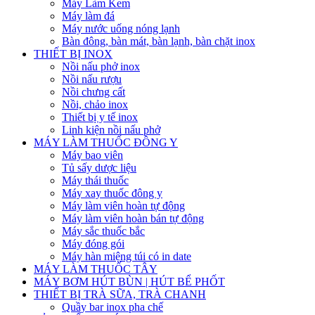
Máy Làm Kem
Máy làm đá
Máy nước uống nóng lạnh
Bàn đông, bàn mát, bàn lạnh, bàn chặt inox
THIẾT BỊ INOX
Nồi nấu phở inox
Nồi nấu rượu
Nồi chưng cất
Nồi, chảo inox
Thiết bị y tế inox
Linh kiện nồi nấu phở
MÁY LÀM THUỐC ĐÔNG Y
Máy bao viên
Tủ sấy dược liệu
Máy thái thuốc
Máy xay thuốc đông y
Máy làm viên hoàn tự động
Máy làm viên hoàn bán tự động
Máy sắc thuốc bắc
Máy đóng gói
Máy hàn miệng túi có in date
MÁY LÀM THUỐC TÂY
MÁY BƠM HÚT BÙN | HÚT BỂ PHỐT
THIẾT BỊ TRÀ SỮA, TRÀ CHANH
Quầy bar inox pha chế