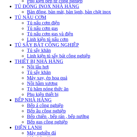
Phụ kiện bếp từ công nghiệp
TỦ ĐÔNG INOX NHÀ HÀNG
Bàn đông, bàn mát, bàn lạnh, bàn chặt inox
TỦ NẤU CƠM
Tủ nấu cơm điện
Tủ nấu cơm gas
Tủ nấu cơm gas và điện
Linh kiện tủ nấu cơm
TỦ SẤY BÁT CÔNG NGHIỆP
Tủ sấy khăn
Linh kiện tủ sấy bát công nghiệp
THIẾT BỊ NHÀ HÀNG
Nồi lẩu hơi
Tủ sấy khăn
Máy xay, ép hoa quả
Nồi hầm xương
Tủ hâm nóng thức ăn
Phụ kiện thiết bị
BẾP NHÀ HÀNG
Bếp á công nghiệp
Bếp âu công nghiệp
Bếp chiên , bếp rán , bếp nướng
Bếp gas công nghiệp
ĐIỆN LẠNH
Máy nghiền đá