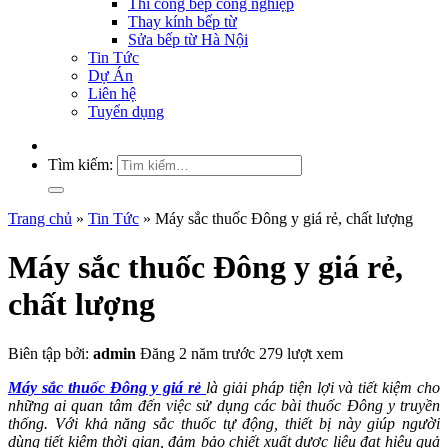
Thi công bếp công nghiệp
Thay kính bếp từ
Sửa bếp từ Hà Nội
Tin Tức
Dự Án
Liên hệ
Tuyển dụng
Tìm kiếm:
Trang chủ
»
Tin Tức
»
Máy sắc thuốc Đông y giá rẻ, chất lượng
Máy sắc thuốc Đông y giá rẻ,
chất lượng
Biên tập bởi:
admin
Đăng 2 năm trước
279 lượt xem
Máy sắc thuốc Đông y giá rẻ
là giải pháp tiện lợi và tiết kiệm cho
những ai quan tâm đến việc sử dụng các bài thuốc Đông y truyền
thống. Với khả năng sắc thuốc tự động, thiết bị này giúp người
dùng tiết kiệm thời gian, đảm bảo chiết xuất dược liệu đạt hiệu quả