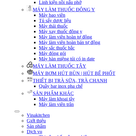
Linh kiện nồi nấu phở
MÁY LÀM THUỐC ĐÔNG Y
Máy bao viên
Tủ sấy dược liệu
Máy thái thuốc
Máy xay thuốc đông y
Máy làm viên hoàn tự động
Máy làm viên hoàn bán tự động
Máy sắc thuốc bắc
Máy đóng gói
Máy hàn miệng túi có in date
MÁY LÀM THUỐC TÂY
MÁY BƠM HÚT BÙN | HÚT BỂ PHỐT
THIẾT BỊ TRÀ SỮA, TRÀ CHANH
Quầy bar inox pha chế
SẢN PHẨM KHÁC
Máy làm khoai tây
Máy làm viên trân
Vinakitchen
Giới thiệu
Sản phẩm
Dịch vụ