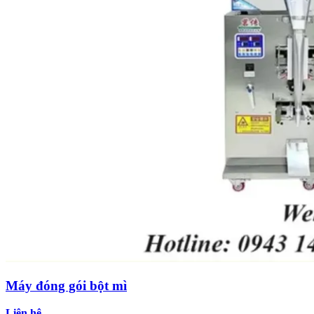
Máy đóng gói bột mì
Liên hệ