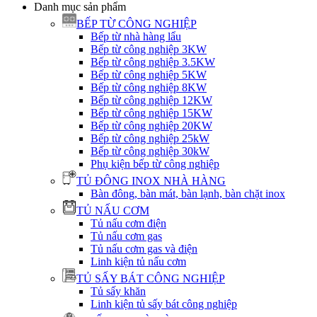
Danh mục sản phẩm
BẾP TỪ CÔNG NGHIỆP
Bếp từ nhà hàng lẩu
Bếp từ công nghiệp 3KW
Bếp từ công nghiệp 3.5KW
Bếp từ công nghiệp 5KW
Bếp từ công nghiệp 8KW
Bếp từ công nghiệp 12KW
Bếp từ công nghiệp 15KW
Bếp từ công nghiệp 20KW
Bếp từ công nghiệp 25kW
Bếp từ công nghiệp 30kW
Phụ kiện bếp từ công nghiệp
TỦ ĐÔNG INOX NHÀ HÀNG
Bàn đông, bàn mát, bàn lạnh, bàn chặt inox
TỦ NẤU CƠM
Tủ nấu cơm điện
Tủ nấu cơm gas
Tủ nấu cơm gas và điện
Linh kiện tủ nấu cơm
TỦ SẤY BÁT CÔNG NGHIỆP
Tủ sấy khăn
Linh kiện tủ sấy bát công nghiệp