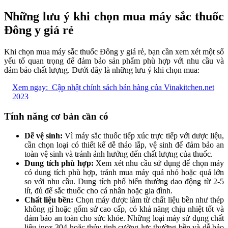
Những lưu ý khi chọn mua máy sắc thuốc
Đông y giá rẻ
Khi chọn mua máy sắc thuốc Đông y giá rẻ, bạn cần xem xét một số
yếu tố quan trọng để đảm bảo sản phẩm phù hợp với nhu cầu và
đảm bảo chất lượng. Dưới đây là những lưu ý khi chọn mua:
Xem ngay:
Cập nhật chính sách bán hàng của Vinakitchen.net
2023
Tính năng cơ bản cần có
Dễ vệ sinh:
Vì máy sắc thuốc tiếp xúc trực tiếp với dược liệu,
cần chọn loại có thiết kế dễ tháo lắp, vệ sinh để đảm bảo an
toàn vệ sinh và tránh ảnh hưởng đến chất lượng của thuốc.
Dung tích phù hợp:
Xem xét nhu cầu sử dụng để chọn máy
có dung tích phù hợp, tránh mua máy quá nhỏ hoặc quá lớn
so với nhu cầu. Dung tích phổ biến thường dao động từ 2-5
lít, đủ để sắc thuốc cho cá nhân hoặc gia đình.
Chất liệu bền:
Chọn máy được làm từ chất liệu bền như thép
không gỉ hoặc gốm sứ cao cấp, có khả năng chịu nhiệt tốt và
đảm bảo an toàn cho sức khỏe. Những loại máy sử dụng chất
liệu inox 304 hoặc thủy tinh cường lực thường bền và dễ bảo