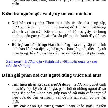
quản.
Kiểm tra nguồn gốc và độ uy tín của nơi bán
Nơi bán có uy tín:
Chọn mua máy từ các nhà cung cấp,
thương hiệu có uy tín trên thị trường để đảm bảo chất lượng
và dịch vụ hậu mãi. Kiểm tra xem nơi bán có giấy tờ chứng
minh nguồn gốc xuất xứ của sản phẩm, bảo hành đầy đủ hay
không.
Hỗ trợ sau bán hàng:
Đảm bảo rằng nhà cung cấp có chính
sách bảo hành và dịch vụ hỗ trợ sau bán hàng tốt, điều này rất
quan trọng để xử lý các sự cố hoặc vấn đề kỹ thuật phát sinh.
Xem ngay:
Hướng dẫn vệ sinh máy viên hoàn quay tay sau
mỗi lần sử dụng
Đánh giá phản hồi của người dùng trước khi mua
Tìm hiểu nhận xét của người dùng:
Trước khi quyết định
mua, hãy đọc kỹ các đánh giá, phản hồi từ những người đã sử
dụng sản phẩm. Cách này giúp bạn có cái nhìn chân thực về
hiệu quả, độ bền và những vấn đề mà sản phẩm có thể gặp
phải.
Tìm các đánh giá trung thực:
Tham khảo nhiều nguồn