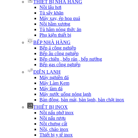
THIẾT BỊ NHÀ HÀNG
Nồi lẩu hơi
Tủ sấy khăn
Máy xay, ép hoa quả
Nồi hầm xương
Tủ hâm nóng thức ăn
Phụ kiện thiết bị
BẾP NHÀ HÀNG
Bếp á công nghiệp
Bếp âu công nghiệp
Bếp chiên , bếp rán , bếp nướng
Bếp gas công nghiệp
ĐIỆN LẠNH
Máy nghiền đá
Máy Làm Kem
Máy làm đá
Máy nước uống nóng lạnh
Bàn đông, bàn mát, bàn lạnh, bàn chặt inox
THIẾT BỊ INOX
Nồi nấu phở inox
Nồi nấu rượu
Nồi chưng cất
Nồi, chảo inox
Thiết bị y tế inox