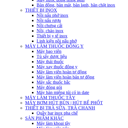
Bàn đông, bàn mát, bàn lạnh, bàn chặt inox
THIẾT BỊ INOX
Nồi nấu phở inox
Nồi nấu rượu
Nồi chưng cất
Nồi, chảo inox
Thiết bị y tế inox
Linh kiện nồi nấu phở
MÁY LÀM THUỐC ĐÔNG Y
Máy bao viên
Tủ sấy dược liệu
Máy thái thuốc
Máy xay thuốc đông y
Máy làm viên hoàn tự động
Máy làm viên hoàn bán tự động
Máy sắc thuốc bắc
Máy đóng gói
Máy hàn miệng túi có in date
MÁY LÀM THUỐC TÂY
MÁY BƠM HÚT BÙN | HÚT BỂ PHỐT
THIẾT BỊ TRÀ SỮA, TRÀ CHANH
Quầy bar inox pha chế
SẢN PHẨM KHÁC
Máy làm khoai tây