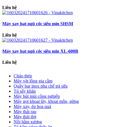
Liên hệ
Máy xay hạt ngũ cốc siêu mịn SHSM
Liên hệ
Máy xay hạt ngũ cốc siêu mịn XL-600B
Liên hệ
Chảo thép
Máy vặt lông gia cầm
Quầy bar inox pha chế trà sữa
Tủ sấy khăn
Máy hút mùi công nghiệp
Máy gọt khoai tây, khoai môn, gừng
Máy xay, ép hoa quả
Máy thái rau
Máy thái thịt
Nồi hầm xương
Tủ hâm nóng thức ăn