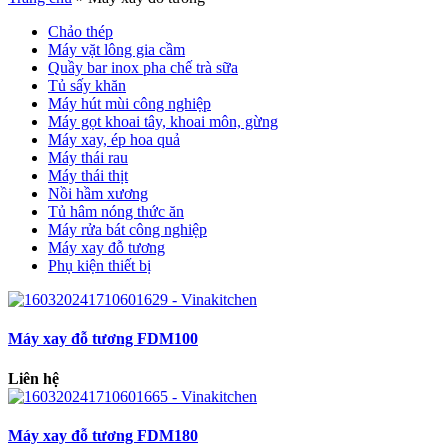
Chảo thép
Máy vặt lông gia cầm
Quầy bar inox pha chế trà sữa
Tủ sấy khăn
Máy hút mùi công nghiệp
Máy gọt khoai tây, khoai môn, gừng
Máy xay, ép hoa quả
Máy thái rau
Máy thái thịt
Nồi hầm xương
Tủ hâm nóng thức ăn
Máy rửa bát công nghiệp
Máy xay đỗ tương
Phụ kiện thiết bị
Máy xay đỗ tương FDM100
Liên hệ
Máy xay đỗ tương FDM180