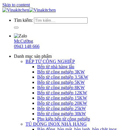
Skip to content
Tìm kiếm:
Mr.Cường
0943 148 666
Danh mục sản phẩm
BẾP TỪ CÔNG NGHIỆP
Bếp từ nhà hàng lẩu
Bếp từ công nghiệp 3KW
Bếp từ công nghiệp 3.5KW
Bếp từ công nghiệp 5KW
Bếp từ công nghiệp 8KW
Bếp từ công nghiệp 12KW
Bếp từ công nghiệp 15KW
Bếp từ công nghiệp 20KW
Bếp từ công nghiệp 25kW
Bếp từ công nghiệp 30kW
Phụ kiện bếp từ công nghiệp
TỦ ĐÔNG INOX NHÀ HÀNG
Bàn đông, bàn mát, bàn lạnh, bàn chặt inox