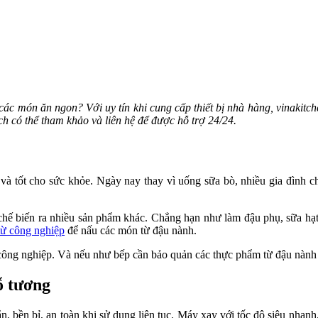
 món ăn ngon? Với uy tín khi cung cấp thiết bị nhà hàng, vinakitchen
h có thể tham khảo và liên hệ để được hỗ trợ 24/24.
à tốt cho sức khỏe. Ngày nay thay vì uống sữa bò, nhiều gia đình ch
chế biến ra nhiều sản phẩm khác. Chẳng hạn như làm đậu phụ, sữa hạ
từ công nghiệp
để nấu các món từ đậu nành.
công nghiệp. Và nếu như bếp cần bảo quản các thực phẩm từ đậu nành 
ỗ tương
 bền bỉ, an toàn khi sử dụng liên tục. Máy xay với tốc độ siêu nhanh,