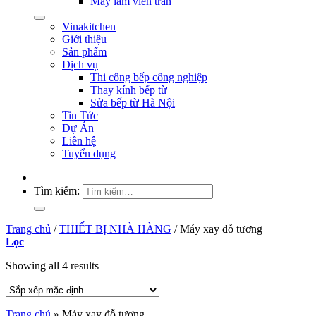
Máy làm viên trân
Vinakitchen
Giới thiệu
Sản phẩm
Dịch vụ
Thi công bếp công nghiệp
Thay kính bếp từ
Sửa bếp từ Hà Nội
Tin Tức
Dự Án
Liên hệ
Tuyển dụng
Tìm kiếm:
Trang chủ
/
THIẾT BỊ NHÀ HÀNG
/
Máy xay đỗ tương
Lọc
Showing all 4 results
Trang chủ
»
Máy xay đỗ tương