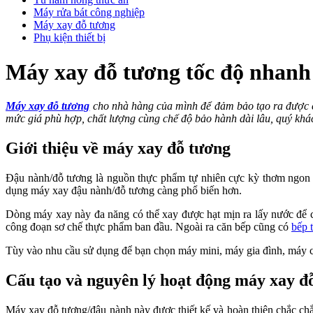
Máy rửa bát công nghiệp
Máy xay đỗ tương
Phụ kiện thiết bị
Máy xay đỗ tương tốc độ nhanh
Máy xay đỗ tương
cho nhà hàng của mình để đảm bảo tạo ra được các
mức giá phù hợp, chất lượng cùng chế độ bảo hành dài lâu, quý khác
Giới thiệu về máy xay đỗ tương
Đậu nành/đỗ tương là nguồn thực phẩm tự nhiên cực kỳ thơm ngon v
dụng máy xay đậu nành/đỗ tương càng phổ biến hơn.
Dòng máy xay này đa năng có thể xay được hạt mịn ra lấy nước để 
công đoạn sơ chế thực phẩm ban đầu. Ngoài ra căn bếp cũng có
bếp 
Tùy vào nhu cầu sử dụng để bạn chọn máy mini, máy gia đình, máy 
Cấu tạo và nguyên lý hoạt động máy xay đ
Máy xay đỗ tương/đậu nành này được thiết kế và hoàn thiện chắc chắn,