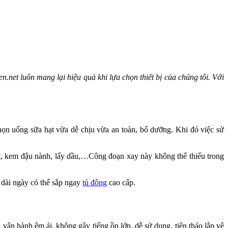
.net luôn mang lại hiệu quả khi lựa chọn thiết bị của chúng tôi. Với
ọn uống sữa hạt vừa dễ chịu vừa an toàn, bổ dưỡng. Khi đó việc sử
t, kem đậu nành, lấy dầu,…Công đoạn xay này không thể thiếu trong
dài ngày có thể sắp ngay
tủ đông
cao cấp.
 vận hành êm ái, không gây tiếng ồn lớn, dễ sử dụng, tiện tháo lắp vệ