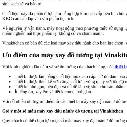
sinh sạch sẽ và bảo trì.
Chất liệu này đa phần được làm bằng hợp kim cao cấp bền bỉ, chống
KBC cao cấp lắp vào sản phẩm tiện ích.
Về nguyên lý vận hành, máy hoạt động theo phương thức sử dụng lực
nhằm nghiền nát thực phẩm lại không có va chạm mạnh.
Vinakitchen có bán đủ các loại máy xay đậu nành cho bạn lựa chọn, 
Ưu điểm của máy xay đỗ tương tại Vinakit
Với kinh nghiệm lâu năm và sự tin tưởng của khách hàng, các
thiết 
Thiết bị được làm bằng chất liệu inox cao cấp. Từ đó đảm bảo 
Thiết bị được thiết kế với công suất lớn, vòng quay với tốc đ
Thiết kế nhỏ gọn, bền đẹp và rất dễ làm vệ sinh cho sản phẩm.
Ít tiếng ồn, xay êm và tiết kienmẹ thời gian.
Với rất nhiều những ưu điểm từ các thiết bị máy xay đậu nành/ đỗ tư
Gợi ý một số mẫu máy xay đậu nành/ đỗ tương tại Vinakitchen
Quý khách có thể chọn lựa một số mẫu máy xay đậu nành/ đỗ tương c