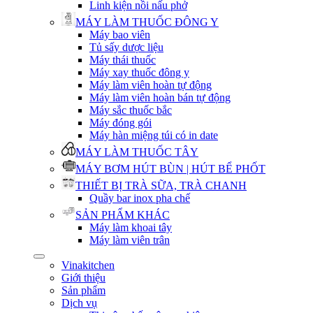
Linh kiện nồi nấu phở
MÁY LÀM THUỐC ĐÔNG Y
Máy bao viên
Tủ sấy dược liệu
Máy thái thuốc
Máy xay thuốc đông y
Máy làm viên hoàn tự động
Máy làm viên hoàn bán tự động
Máy sắc thuốc bắc
Máy đóng gói
Máy hàn miệng túi có in date
MÁY LÀM THUỐC TÂY
MÁY BƠM HÚT BÙN | HÚT BỂ PHỐT
THIẾT BỊ TRÀ SỮA, TRÀ CHANH
Quầy bar inox pha chế
SẢN PHẨM KHÁC
Máy làm khoai tây
Máy làm viên trân
Vinakitchen
Giới thiệu
Sản phẩm
Dịch vụ