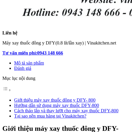
Liên hệ
Máy xay thuốc đông y DFY(0.8 lít/lần xay) | Vinakitchen.net
Tư vấn miến phí:0943 148 666
Mô tả sản phẩm
Đánh giá
Mục lục nội dung
Giới thiệu máy xay thuốc đông y DFY- 800
Hướng dẫn sử dụng máy xay thuốc DFY-800
Cách tháo lắp và thay lưỡi cho máy xay thuốc DFY-800
Tại sao nên mua hàng tại Vinakitchen?
Giới thiệu máy xay thuốc đông y DFY-