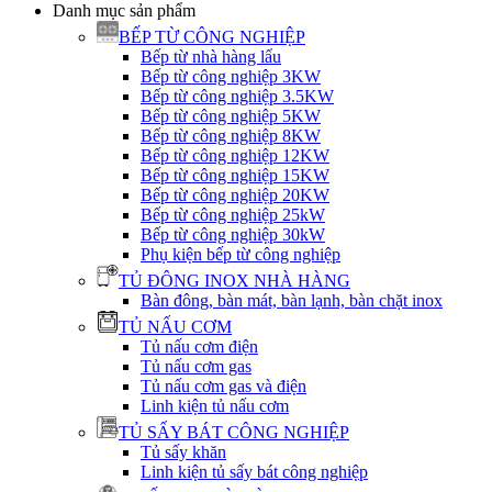
Danh mục sản phẩm
BẾP TỪ CÔNG NGHIỆP
Bếp từ nhà hàng lẩu
Bếp từ công nghiệp 3KW
Bếp từ công nghiệp 3.5KW
Bếp từ công nghiệp 5KW
Bếp từ công nghiệp 8KW
Bếp từ công nghiệp 12KW
Bếp từ công nghiệp 15KW
Bếp từ công nghiệp 20KW
Bếp từ công nghiệp 25kW
Bếp từ công nghiệp 30kW
Phụ kiện bếp từ công nghiệp
TỦ ĐÔNG INOX NHÀ HÀNG
Bàn đông, bàn mát, bàn lạnh, bàn chặt inox
TỦ NẤU CƠM
Tủ nấu cơm điện
Tủ nấu cơm gas
Tủ nấu cơm gas và điện
Linh kiện tủ nấu cơm
TỦ SẤY BÁT CÔNG NGHIỆP
Tủ sấy khăn
Linh kiện tủ sấy bát công nghiệp