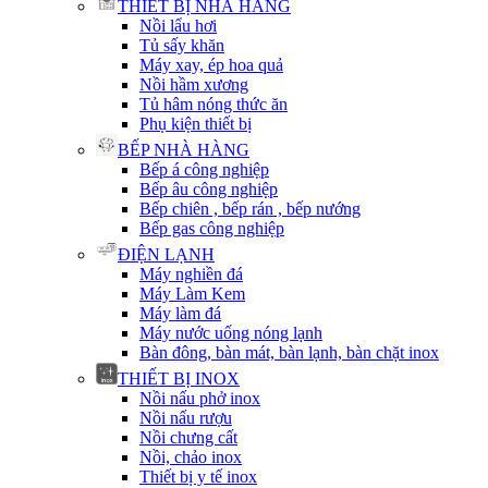
THIẾT BỊ NHÀ HÀNG
Nồi lẩu hơi
Tủ sấy khăn
Máy xay, ép hoa quả
Nồi hầm xương
Tủ hâm nóng thức ăn
Phụ kiện thiết bị
BẾP NHÀ HÀNG
Bếp á công nghiệp
Bếp âu công nghiệp
Bếp chiên , bếp rán , bếp nướng
Bếp gas công nghiệp
ĐIỆN LẠNH
Máy nghiền đá
Máy Làm Kem
Máy làm đá
Máy nước uống nóng lạnh
Bàn đông, bàn mát, bàn lạnh, bàn chặt inox
THIẾT BỊ INOX
Nồi nấu phở inox
Nồi nấu rượu
Nồi chưng cất
Nồi, chảo inox
Thiết bị y tế inox