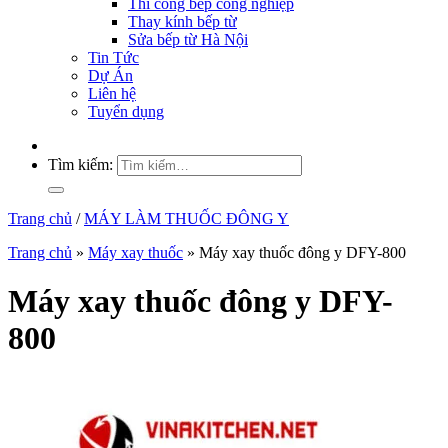
Thi công bếp công nghiệp
Thay kính bếp từ
Sửa bếp từ Hà Nội
Tin Tức
Dự Án
Liên hệ
Tuyển dụng
Tìm kiếm:
Trang chủ
/
MÁY LÀM THUỐC ĐÔNG Y
Trang chủ
»
Máy xay thuốc
»
Máy xay thuốc đông y DFY-800
Máy xay thuốc đông y DFY-
800