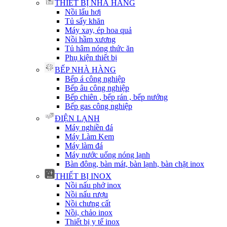
THIẾT BỊ NHÀ HÀNG
Nồi lẩu hơi
Tủ sấy khăn
Máy xay, ép hoa quả
Nồi hầm xương
Tủ hâm nóng thức ăn
Phụ kiện thiết bị
BẾP NHÀ HÀNG
Bếp á công nghiệp
Bếp âu công nghiệp
Bếp chiên , bếp rán , bếp nướng
Bếp gas công nghiệp
ĐIỆN LẠNH
Máy nghiền đá
Máy Làm Kem
Máy làm đá
Máy nước uống nóng lạnh
Bàn đông, bàn mát, bàn lạnh, bàn chặt inox
THIẾT BỊ INOX
Nồi nấu phở inox
Nồi nấu rượu
Nồi chưng cất
Nồi, chảo inox
Thiết bị y tế inox