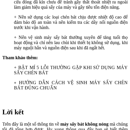
cửa đóng đã kín chưa để tránh gây thất thoát nhiệt ra ngoài
làm giảm hiệu quả sấy của máy và gây tiêu tốn điện năng.
+ Nên sử dụng các loại chén bát chịu được nhiệt độ cao để
đảm bảo độ an toàn và nên kiểm tra các dây nối nguồn điện
trước khi vận hành.
+ Nên vệ sinh máy sấy bát thường xuyên để tăng tuổi thọ
hoạt động và chỉ nên lau chùi khi thiết bị không sử dụng, khi
máy nguội hẳn và nguồn điện sau khi đã ngắt hết.
Tham khảo thêm:
+
BẬT MÍ 5 LỖI THƯỜNG GẶP KHI SỬ DỤNG MÁY
SẤY CHÉN BÁT
HƯỚNG DẪN CÁCH VỆ SINH MÁY SẤY CHÉN
+
BÁT ĐÚNG CHUẨN
Lời kết
Trên đây là một số thông tin về
máy sấy bát không nóng
mà chúng
tôi đã tổng hợp được. Hy vọng thông qua đây bạn sẽ biết thêm