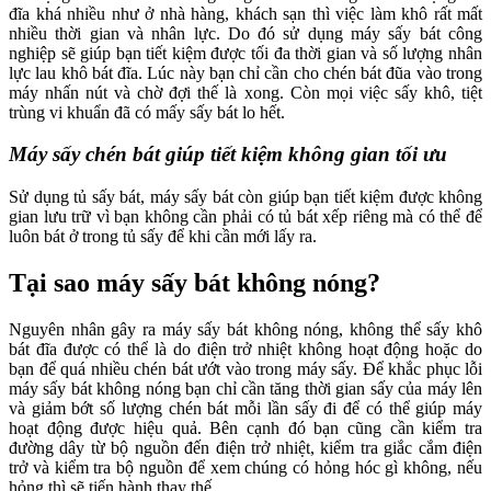
đĩa khá nhiều như ở nhà hàng, khách sạn thì việc làm khô rất mất
nhiều thời gian và nhân lực. Do đó sử dụng máy sấy bát công
nghiệp sẽ giúp bạn tiết kiệm được tối đa thời gian và số lượng nhân
lực lau khô bát đĩa. Lúc này bạn chỉ cần cho chén bát đũa vào trong
máy nhấn nút và chờ đợi thế là xong. Còn mọi việc sấy khô, tiệt
trùng vi khuẩn đã có mấy sấy bát lo hết.
Máy sấy chén bát giúp tiết kiệm không gian tối ưu
Sử dụng tủ sấy bát, máy sấy bát còn giúp bạn tiết kiệm được không
gian lưu trữ vì bạn không cần phải có tủ bát xếp riêng mà có thể để
luôn bát ở trong tủ sấy để khi cần mới lấy ra.
Tại sao máy sấy bát không nóng?
Nguyên nhân gây ra máy sấy bát không nóng, không thể sấy khô
bát đĩa được có thể là do điện trở nhiệt không hoạt động hoặc do
bạn để quá nhiều chén bát ướt vào trong máy sấy. Để khắc phục lỗi
máy sấy bát không nóng bạn chỉ cần tăng thời gian sấy của máy lên
và giảm bớt số lượng chén bát mỗi lần sấy đi để có thể giúp máy
hoạt động được hiệu quả. Bên cạnh đó bạn cũng cần kiểm tra
đường dây từ bộ nguồn đến điện trở nhiệt, kiểm tra giắc cắm điện
trở và kiểm tra bộ nguồn để xem chúng có hỏng hóc gì không, nếu
hỏng thì sẽ tiến hành thay thế.