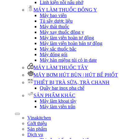
Linh kiện nồi nấu phở
MÁY LÀM THUỐC ĐÔNG Y
Máy bao viên
Tủ sấy dược liệu
Máy thái thuốc
Máy xay thuốc đông y
Máy làm viên hoàn tự động
Máy làm viên hoàn bán tự động
Máy sắc thuốc bắc
Máy đóng gói
Máy hàn miệng túi có in date
MÁY LÀM THUỐC TÂY
MÁY BƠM HÚT BÙN | HÚT BỂ PHỐT
THIẾT BỊ TRÀ SỮA, TRÀ CHANH
Quầy bar inox pha chế
SẢN PHẨM KHÁC
Máy làm khoai tây
Máy làm viên trân
Vinakitchen
Giới thiệu
Sản phẩm
Dịch vụ