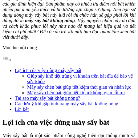
các gia đình hiện đại. Sản phẩm này có nhiều ưu điểm nổi bật khiến
nhiều gia đình yêu thích và tin tưởng lựa chọn sử dụng. Nếu bạn sử
dụng dòng máy sấy bát này luâ rồi thì chắc hẳn sẽ gặp phải lỗi khi
dùng đó là
máy sấy bát không nóng
. Vậy nguyên nhân này do đâu
và cách khắc phục lỗi này như nào để mang lại hiệu quả và tiết
kiệm chi phí nhất? Để có câu trả lời mời bạn đọc quan tâm xem bài
viết dưới đây.
Mục lục nội dung
Lợi ích của việc dùng máy sấy bát
Giúp sấy khô tiệt trùng vi khuẩn trên bát đĩa để bảo vệ
sức khỏe
Máy sấy chén bát giúp tiết kiệm thời gian và nhân lực
Máy sấy chén bát giúp tiết kiệm không gian tối ưu
Tại sao máy sấy bát không nóng?
Các lưu ý khi gặp tình trạng máy sấy bát không nóng
Lời kết
Lợi ích của việc dùng máy sấy bát
Máy sấy bát là một sản phẩm công nghệ hiện đại thông minh và