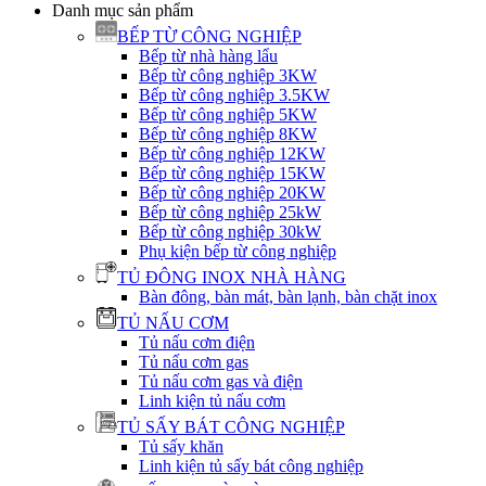
Danh mục sản phẩm
BẾP TỪ CÔNG NGHIỆP
Bếp từ nhà hàng lẩu
Bếp từ công nghiệp 3KW
Bếp từ công nghiệp 3.5KW
Bếp từ công nghiệp 5KW
Bếp từ công nghiệp 8KW
Bếp từ công nghiệp 12KW
Bếp từ công nghiệp 15KW
Bếp từ công nghiệp 20KW
Bếp từ công nghiệp 25kW
Bếp từ công nghiệp 30kW
Phụ kiện bếp từ công nghiệp
TỦ ĐÔNG INOX NHÀ HÀNG
Bàn đông, bàn mát, bàn lạnh, bàn chặt inox
TỦ NẤU CƠM
Tủ nấu cơm điện
Tủ nấu cơm gas
Tủ nấu cơm gas và điện
Linh kiện tủ nấu cơm
TỦ SẤY BÁT CÔNG NGHIỆP
Tủ sấy khăn
Linh kiện tủ sấy bát công nghiệp