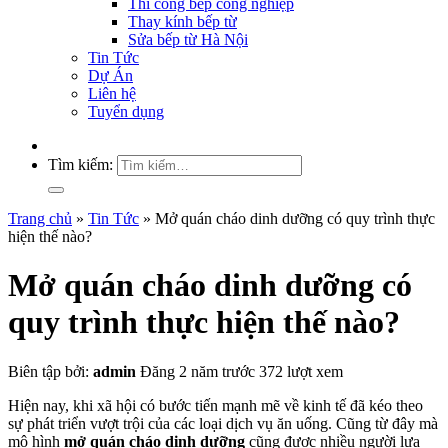
Thi công bếp công nghiệp
Thay kính bếp từ
Sửa bếp từ Hà Nội
Tin Tức
Dự Án
Liên hệ
Tuyển dụng
Tìm kiếm:
Trang chủ
»
Tin Tức
»
Mở quán cháo dinh dưỡng có quy trình thực
hiện thế nào?
Mở quán cháo dinh dưỡng có
quy trình thực hiện thế nào?
Biên tập bởi:
admin
Đăng 2 năm trước
372 lượt xem
Hiện nay, khi xã hội có bước tiến mạnh mẽ về kinh tế đã kéo theo
sự phát triển vượt trội của các loại dịch vụ ăn uống. Cũng từ đây mà
mô hình
mở quán cháo dinh dưỡng
cũng được nhiều người lựa