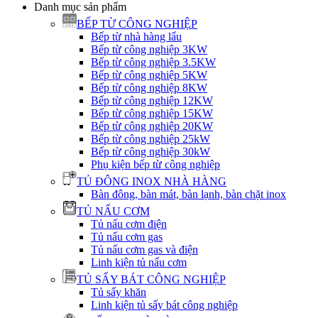
Danh mục sản phẩm
BẾP TỪ CÔNG NGHIỆP
Bếp từ nhà hàng lẩu
Bếp từ công nghiệp 3KW
Bếp từ công nghiệp 3.5KW
Bếp từ công nghiệp 5KW
Bếp từ công nghiệp 8KW
Bếp từ công nghiệp 12KW
Bếp từ công nghiệp 15KW
Bếp từ công nghiệp 20KW
Bếp từ công nghiệp 25kW
Bếp từ công nghiệp 30kW
Phụ kiện bếp từ công nghiệp
TỦ ĐÔNG INOX NHÀ HÀNG
Bàn đông, bàn mát, bàn lạnh, bàn chặt inox
TỦ NẤU CƠM
Tủ nấu cơm điện
Tủ nấu cơm gas
Tủ nấu cơm gas và điện
Linh kiện tủ nấu cơm
TỦ SẤY BÁT CÔNG NGHIỆP
Tủ sấy khăn
Linh kiện tủ sấy bát công nghiệp