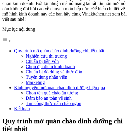
chọn kinh doanh. Bởi lợi nhuận mà nó mang lại rất lớn hơn nữa nó
còn không đòi hỏi cao về chuyên môn bếp núc. Để hiểu chi tiết về
mô hình kinh doanh này các bạn hãy cùng Vinakitchen.net xem bài
viết sau nhé!
Mục lục nội dung
Quy trình mở quán cháo dinh dưỡng chi tiết nhất
Nghiên cứu thị trường
Chuẩn bị tiền vốn
Chọn địa điểm kinh doanh
Chuẩn bị đồ dùng và thực đơn
Tuyển dụng nhân viên
Marketing
Kinh nguyên mở quán cháo dinh dưỡng hiệu quả
Chọn tên quá cháo ấn tượng
Đảm bảo an toàn vệ sinh
Tìm công thức nấu cháo ngon
Kết luận
Quy trình mở quán cháo dinh dưỡng chi
tiết nhất