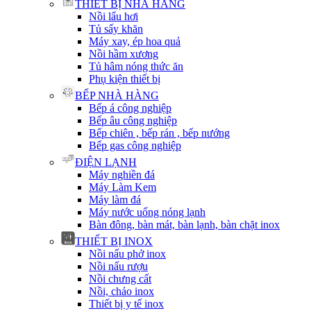
THIẾT BỊ NHÀ HÀNG
Nồi lẩu hơi
Tủ sấy khăn
Máy xay, ép hoa quả
Nồi hầm xương
Tủ hâm nóng thức ăn
Phụ kiện thiết bị
BẾP NHÀ HÀNG
Bếp á công nghiệp
Bếp âu công nghiệp
Bếp chiên , bếp rán , bếp nướng
Bếp gas công nghiệp
ĐIỆN LẠNH
Máy nghiền đá
Máy Làm Kem
Máy làm đá
Máy nước uống nóng lạnh
Bàn đông, bàn mát, bàn lạnh, bàn chặt inox
THIẾT BỊ INOX
Nồi nấu phở inox
Nồi nấu rượu
Nồi chưng cất
Nồi, chảo inox
Thiết bị y tế inox