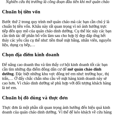
Nghiên cứu thị trường là công đoạn đầu tiên khi mở quán cháo
Chuẩn bị tiền vốn
Bước thứ 2 trong quy trình mở quán cháo mà các bạn cần chú ý là
chuẩn bị tiền vốn. Khâu này rất quan trọng vì nó ảnh hưởng trực
tiếp đến quy mô của quán cháo dinh dưỡng. Cụ thể lúc này các bạn
cần tính tác để phân bổ vốn làm sau cho hợp lý đẹp đáp ứng hết
thảy các yêu cầu cụ thể như: tiền thuê mặt bằng, nhân viên, nguyên
liệu, dụng cụ bếp,…
Chọn địa điểm kinh doanh
Để nâng cao doanh thu và tìm thấy cơ hội kinh doanh tốt các bạn
cần tìm những địa điểm đông dân cư để
mở quán cháo dinh
dưỡng
. Đặc biệt những khu vực đông trẻ em như: trường học, thị
trấn,… Ở đấy chắc chắn nhu cầu về mặt hàng kinh doanh này sẽ
cao hơn. Vì cháo dinh dưỡng sẽ phù hợp với đối tượng khách hàng
là trẻ em.
Chuẩn bị đồ dùng và thực đơn
Thực đơn là một phần rất quan trọng ảnh hưởng đến hiệu quả kinh
doanh của quán cháo dinh dưỡng. Vì thế để kéo khách về cửa hàng