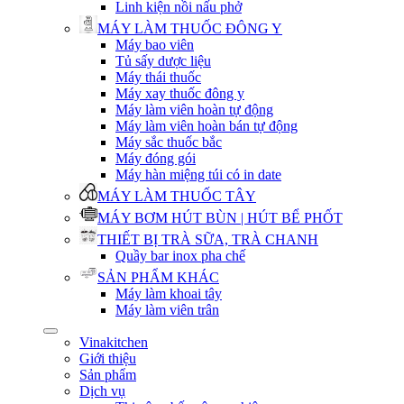
Linh kiện nồi nấu phở
MÁY LÀM THUỐC ĐÔNG Y
Máy bao viên
Tủ sấy dược liệu
Máy thái thuốc
Máy xay thuốc đông y
Máy làm viên hoàn tự động
Máy làm viên hoàn bán tự động
Máy sắc thuốc bắc
Máy đóng gói
Máy hàn miệng túi có in date
MÁY LÀM THUỐC TÂY
MÁY BƠM HÚT BÙN | HÚT BỂ PHỐT
THIẾT BỊ TRÀ SỮA, TRÀ CHANH
Quầy bar inox pha chế
SẢN PHẨM KHÁC
Máy làm khoai tây
Máy làm viên trân
Vinakitchen
Giới thiệu
Sản phẩm
Dịch vụ