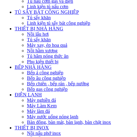
Tủ nấu cơm gas và điện
Linh kiện tủ nấu cơm
TỦ SẤY BÁT CÔNG NGHIỆP
Tủ sấy khăn
Linh kiện tủ sấy bát công nghiệp
THIẾT BỊ NHÀ HÀNG
Nồi lẩu hơi
Tủ sấy khăn
Máy xay, ép hoa quả
Nồi hầm xương
Tủ hâm nóng thức ăn
Phụ kiện thiết bị
BẾP NHÀ HÀNG
Bếp á công nghiệp
Bếp âu công nghiệp
Bếp chiên , bếp rán , bếp nướng
Bếp gas công nghiệp
ĐIỆN LẠNH
Máy nghiền đá
Máy Làm Kem
Máy làm đá
Máy nước uống nóng lạnh
Bàn đông, bàn mát, bàn lạnh, bàn chặt inox
THIẾT BỊ INOX
Nồi nấu phở inox