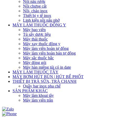
Nồi nấu rượu
Nồi chưng cất
Nồi, chảo inox
Thiết bị y tế inox
Linh kiện nồi nấu phở
MÁY LÀM THUỐC ĐÔNG Y
Máy bao viên
Tủ sấy dược liệu
Máy thái thuốc
Máy xay thuốc đông y
Máy làm viên hoàn tự động
Máy làm viên hoàn bán tự động
Máy sắc thuốc bắc
Máy đóng gói
Máy hàn miệng túi có in date
MÁY LÀM THUỐC TÂY
MÁY BƠM HÚT BÙN | HÚT BỂ PHỐT
THIẾT BỊ TRÀ SỮA, TRÀ CHANH
Quầy bar inox pha chế
SẢN PHẨM KHÁC
Máy làm khoai tây
Máy làm viên trân