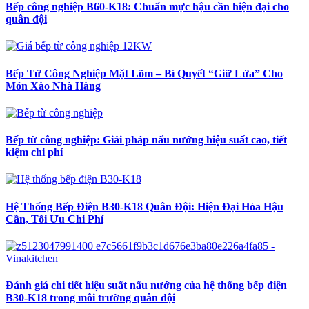
Bếp công nghiệp B60-K18: Chuẩn mực hậu cần hiện đại cho
quân đội
Bếp Từ Công Nghiệp Mặt Lõm – Bí Quyết “Giữ Lửa” Cho
Món Xào Nhà Hàng
Bếp từ công nghiệp: Giải pháp nấu nướng hiệu suất cao, tiết
kiệm chi phí
Hệ Thống Bếp Điện B30-K18 Quân Đội: Hiện Đại Hóa Hậu
Cần, Tối Ưu Chi Phí
Đánh giá chi tiết hiệu suất nấu nướng của hệ thống bếp điện
B30-K18 trong môi trường quân đội