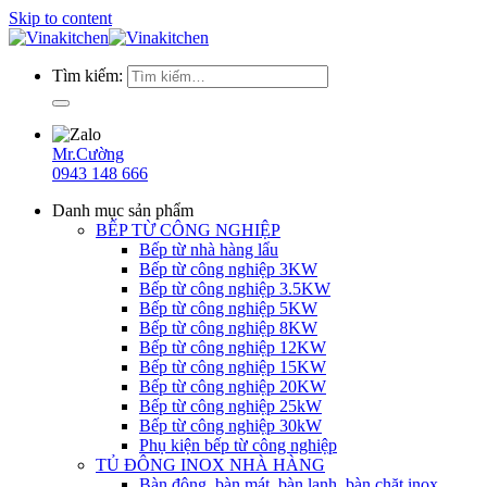
Skip to content
Tìm kiếm:
Mr.Cường
0943 148 666
Danh mục sản phẩm
BẾP TỪ CÔNG NGHIỆP
Bếp từ nhà hàng lẩu
Bếp từ công nghiệp 3KW
Bếp từ công nghiệp 3.5KW
Bếp từ công nghiệp 5KW
Bếp từ công nghiệp 8KW
Bếp từ công nghiệp 12KW
Bếp từ công nghiệp 15KW
Bếp từ công nghiệp 20KW
Bếp từ công nghiệp 25kW
Bếp từ công nghiệp 30kW
Phụ kiện bếp từ công nghiệp
TỦ ĐÔNG INOX NHÀ HÀNG
Bàn đông, bàn mát, bàn lạnh, bàn chặt inox