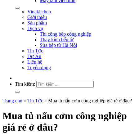
Máy làm viên trân
Vinakitchen
Giới thiệu
Sản phẩm
Dịch vụ
Thi công bếp công nghiệp
Thay kính bếp từ
Sửa bếp từ Hà Nội
Tin Tức
Dự Án
Liên hệ
Tuyển dụng
Tìm kiếm:
Trang chủ
»
Tin Tức
»
Mua tủ nấu cơm công nghiệp giá rẻ ở đâu?
Mua tủ nấu cơm công nghiệp
giá rẻ ở đâu?