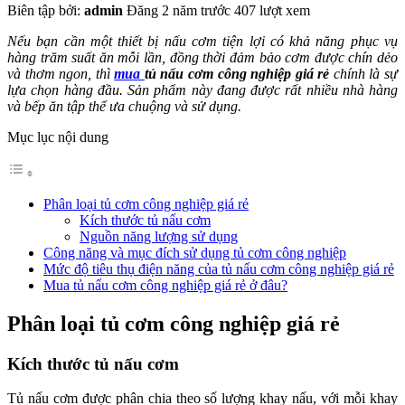
Biên tập bởi:
admin
Đăng 2 năm trước
407 lượt xem
Nếu bạn cần một thiết bị nấu cơm tiện lợi có khả năng phục vụ
hàng trăm suất ăn mỗi lần, đồng thời đảm bảo cơm được chín dẻo
và thơm ngon, thì
mua
t
ủ nấu cơm cô
ng nghiệp giá rẻ
chính là sự
lựa chọn hàng đầu. Sản phẩm này đang được rất nhiều nhà hàng
và bếp ăn tập thể ưa chuộng và sử dụng.
Mục lục nội dung
Phân loại tủ cơm công nghiệp giá rẻ
Kích thước tủ nấu cơm
Nguồn năng lượng sử dụng
Công năng và mục đích sử dụng tủ cơm công nghiệp
Mức độ tiêu thụ điện năng của tủ nấu cơm công nghiệp giá rẻ
Mua tủ nấu cơm công nghiệp giá rẻ ở đâu?
Phân loại tủ cơm công nghiệp giá rẻ
Kích thước tủ nấu cơm
Tủ nấu cơm được phân chia theo số lượng khay nấu, với mỗi khay