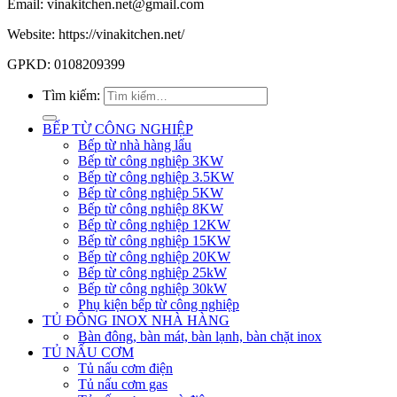
Email: vinakitchen.net@gmail.com
Website: https://vinakitchen.net/
GPKD: 0108209399
Tìm kiếm:
BẾP TỪ CÔNG NGHIỆP
Bếp từ nhà hàng lẩu
Bếp từ công nghiệp 3KW
Bếp từ công nghiệp 3.5KW
Bếp từ công nghiệp 5KW
Bếp từ công nghiệp 8KW
Bếp từ công nghiệp 12KW
Bếp từ công nghiệp 15KW
Bếp từ công nghiệp 20KW
Bếp từ công nghiệp 25kW
Bếp từ công nghiệp 30kW
Phụ kiện bếp từ công nghiệp
TỦ ĐÔNG INOX NHÀ HÀNG
Bàn đông, bàn mát, bàn lạnh, bàn chặt inox
TỦ NẤU CƠM
Tủ nấu cơm điện
Tủ nấu cơm gas