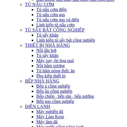
TỦ NẤU CƠM
Tủ nấu cơm điện
Tủ nấu cơm gas
Tủ nấu cơm gas và điện
Linh kiện tủ nấu cơm
TỦ SẤY BÁT CÔNG NGHIỆP
Tủ sấy khăn
Linh kiện tủ sấy bát công nghiệp
THIẾT BỊ NHÀ HÀNG
Nồi lẩu hơi
Tủ sấy khăn
Máy xay, ép hoa quả
Nồi hầm xương
Tủ hâm nóng thức ăn
Phụ kiện thiết bị
BẾP NHÀ HÀNG
Bếp á công nghiệp
Bếp âu công nghiệp
Bếp chiên , bếp rán , bếp nướng
Bếp gas công nghiệp
ĐIỆN LẠNH
Máy nghiền đá
Máy Làm Kem
Máy làm đá
Máy nước uống nóng lạnh