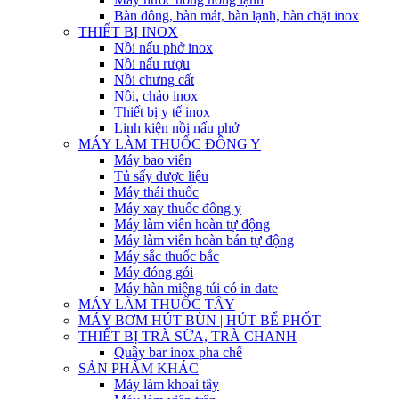
Bàn đông, bàn mát, bàn lạnh, bàn chặt inox
THIẾT BỊ INOX
Nồi nấu phở inox
Nồi nấu rượu
Nồi chưng cất
Nồi, chảo inox
Thiết bị y tế inox
Linh kiện nồi nấu phở
MÁY LÀM THUỐC ĐÔNG Y
Máy bao viên
Tủ sấy dược liệu
Máy thái thuốc
Máy xay thuốc đông y
Máy làm viên hoàn tự động
Máy làm viên hoàn bán tự động
Máy sắc thuốc bắc
Máy đóng gói
Máy hàn miệng túi có in date
MÁY LÀM THUỐC TÂY
MÁY BƠM HÚT BÙN | HÚT BỂ PHỐT
THIẾT BỊ TRÀ SỮA, TRÀ CHANH
Quầy bar inox pha chế
SẢN PHẨM KHÁC
Máy làm khoai tây