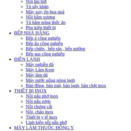
Nồi lẩu hơi
Tủ sấy khăn
Máy xay, ép hoa quả
Nồi hầm xương
Tủ hâm nóng thức ăn
Phụ kiện thiết bị
BẾP NHÀ HÀNG
Bếp á công nghiệp
Bếp âu công nghiệp
Bếp chiên , bếp rán , bếp nướng
Bếp gas công nghiệp
ĐIỆN LẠNH
Máy nghiền đá
Máy Làm Kem
Máy làm đá
Máy nước uống nóng lạnh
Bàn đông, bàn mát, bàn lạnh, bàn chặt inox
THIẾT BỊ INOX
Nồi nấu phở inox
Nồi nấu rượu
Nồi chưng cất
Nồi, chảo inox
Thiết bị y tế inox
Linh kiện nồi nấu phở
MÁY LÀM THUỐC ĐÔNG Y