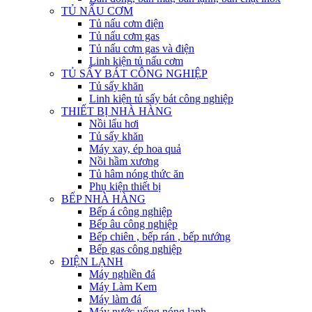
TỦ NẤU CƠM
Tủ nấu cơm điện
Tủ nấu cơm gas
Tủ nấu cơm gas và điện
Linh kiện tủ nấu cơm
TỦ SẤY BÁT CÔNG NGHIỆP
Tủ sấy khăn
Linh kiện tủ sấy bát công nghiệp
THIẾT BỊ NHÀ HÀNG
Nồi lẩu hơi
Tủ sấy khăn
Máy xay, ép hoa quả
Nồi hầm xương
Tủ hâm nóng thức ăn
Phụ kiện thiết bị
BẾP NHÀ HÀNG
Bếp á công nghiệp
Bếp âu công nghiệp
Bếp chiên , bếp rán , bếp nướng
Bếp gas công nghiệp
ĐIỆN LẠNH
Máy nghiền đá
Máy Làm Kem
Máy làm đá
Máy nước uống nóng lạnh