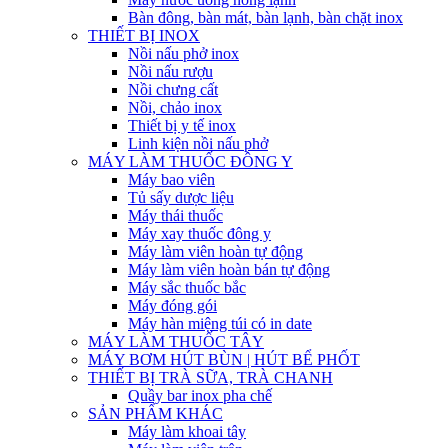
Bàn đông, bàn mát, bàn lạnh, bàn chặt inox
THIẾT BỊ INOX
Nồi nấu phở inox
Nồi nấu rượu
Nồi chưng cất
Nồi, chảo inox
Thiết bị y tế inox
Linh kiện nồi nấu phở
MÁY LÀM THUỐC ĐÔNG Y
Máy bao viên
Tủ sấy dược liệu
Máy thái thuốc
Máy xay thuốc đông y
Máy làm viên hoàn tự động
Máy làm viên hoàn bán tự động
Máy sắc thuốc bắc
Máy đóng gói
Máy hàn miệng túi có in date
MÁY LÀM THUỐC TÂY
MÁY BƠM HÚT BÙN | HÚT BỂ PHỐT
THIẾT BỊ TRÀ SỮA, TRÀ CHANH
Quầy bar inox pha chế
SẢN PHẨM KHÁC
Máy làm khoai tây