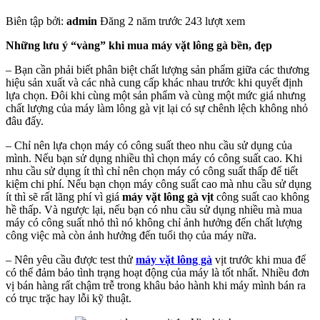
Biên tập bởi:
admin
Đăng 2 năm trước
243 lượt xem
Những lưu ý “vàng” khi mua máy vặt lông gà bền, đẹp
– Bạn cần phải biết phân biệt chất lượng sản phẩm giữa các thương
hiệu sản xuất và các nhà cung cấp khác nhau trước khi quyết định
lựa chọn. Đôi khi cùng một sản phẩm và cùng một mức giá nhưng
chất lượng của máy làm lông gà vịt lại có sự chênh lệch không nhỏ
đâu đấy.
– Chỉ nên lựa chọn máy có công suất theo nhu cầu sử dụng của
mình. Nếu bạn sử dụng nhiều thì chọn máy có công suất cao. Khi
nhu cầu sử dụng ít thì chỉ nên chọn máy có công suất thấp để tiết
kiệm chi phí. Nếu bạn chọn máy công suất cao mà nhu cầu sử dụng
ít thì sẽ rất lãng phí vì giá
máy vặt lông gà vịt
công suất cao không
hề thấp. Và ngược lại, nếu bạn có nhu cầu sử dụng nhiều mà mua
máy có công suất nhỏ thì nó không chỉ ảnh hưởng đến chất lượng
công việc mà còn ảnh hưởng đến tuổi thọ của máy nữa.
– Nên yêu cầu được test thử
máy vặt lông gà
vịt trước khi mua để
có thể đảm bảo tình trạng hoạt động của máy là tốt nhất. Nhiều đơn
vị bán hàng rất chậm trễ trong khâu bảo hành khi máy mình bán ra
có trục trặc hay lỗi kỹ thuật.