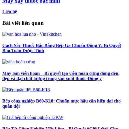
Máy xay thuốc bắc mini
Liên hệ
Bài viết liên quan
Cách Sắc Thuốc Bắc Bằng Bếp Ga Chuẩn Đông Y: Bí Quyết
Bảo Toàn Dược Tính
Máy làm viên hoàn – Bí quyết tạo viên hoàn cứng đồng đều,
đẹp và đạt chất lượng trong sản xuất thuốc Đông y
Bếp công nghiệp B60-K18: Chuẩn mực hậu cần hiện đại cho
quân đội
Bếp Từ Công Nghiệp Mặt Lõm – Bí Quyết “Giữ Lửa” Cho