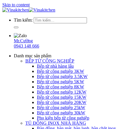
Skip to content
Tìm kiếm:
Mr.Cường
0943 148 666
Danh mục sản phẩm
BẾP TỪ CÔNG NGHIỆP
Bếp từ nhà hàng lẩu
Bếp từ công nghiệp 3KW
Bếp từ công nghiệp 3.5KW
Bếp từ công nghiệp 5KW
Bếp từ công nghiệp 8KW
Bếp từ công nghiệp 12KW
Bếp từ công nghiệp 15KW
Bếp từ công nghiệp 20KW
Bếp từ công nghiệp 25kW
Bếp từ công nghiệp 30kW
Phụ kiện bếp từ công nghiệp
TỦ ĐÔNG INOX NHÀ HÀNG
Bàn đông, bàn mát, bàn lạnh, bàn chặt inox