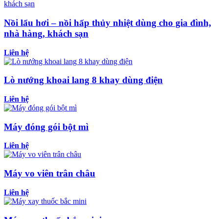
Nồi lẩu hơi – nồi hấp thủy nhiệt dùng cho gia đình,
nhà hàng, khách sạn
Liên hệ
Lò nướng khoai lang 8 khay dùng điện
Liên hệ
Máy đóng gói bột mì
Liên hệ
Máy vo viên trân châu
Liên hệ