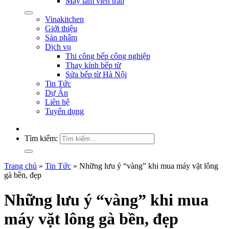
Máy làm viên trân
Vinakitchen
Giới thiệu
Sản phẩm
Dịch vụ
Thi công bếp công nghiệp
Thay kính bếp từ
Sửa bếp từ Hà Nội
Tin Tức
Dự Án
Liên hệ
Tuyển dụng
Tìm kiếm:
Trang chủ
»
Tin Tức
»
Những lưu ý “vàng” khi mua máy vặt lông
gà bền, đẹp
Những lưu ý “vàng” khi mua
máy vặt lông gà bền, đẹp