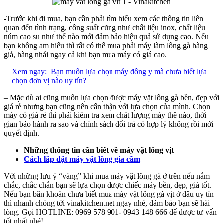
-Trước khi đi mua, bạn cần phải tìm hiểu xem các thông tin liên
quan đến tình trạng, công suất cũng như chất liệu inox, chất liệu
núm cao su như thế nào mới đảm bảo hiệu quả sử dụng cao. Nếu
bạn không am hiểu thì rất có thể mua phải máy làm lông gà hàng
giả, hàng nhái ngay cả khi bạn mua máy có giá cao.
Xem ngay:
Bạn muốn lựa chọn máy đông y mà chưa biết lựa
chọn đơn vị nào uy tín?
– Mặc dù ai cũng muốn lựa chọn được máy vặt lông gà bền, đẹp với
giá rẻ nhưng bạn cũng nên cẩn thận với lựa chọn của mình. Chọn
máy có giá rẻ thì phải kiểm tra xem chất lượng máy thế nào, thời
gian bảo hành ra sao và chính sách đổi trả có hợp lý không rồi mới
quyết định.
Những thông tin cần biết về máy vặt lông vịt
Cách lắp đặt máy vặt lông gia cầm
Với những lưu ý “vàng” khi mua máy vặt lông gà ở trên nếu nắm
chắc, chắc chắn bạn sẽ lựa chọn được chiếc máy bền, đẹp, giá tốt.
Nếu bạn băn khoăn chưa biết mua máy vặt lông gà vịt ở đâu uy tín
thì nhanh chóng tới vinakitchen.net ngay nhé, đảm bảo bạn sẽ hài
lòng. Gọi HOTLINE: 0969 578 901- 0943 148 666 để được tư vấn
tốt nhất nhé!