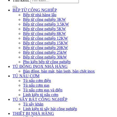
Tìm kiếm:
BẾP TỪ CÔNG NGHIỆP
Bếp từ nhà hàng lẩu
Bếp từ công nghiệp 3KW
Bếp từ công nghiệp 3.5KW
Bếp từ công nghiệp 5KW
Bếp từ công nghiệp 8KW
Bếp từ công nghiệp 12KW
Bếp từ công nghiệp 15KW
Bếp từ công nghiệp 20KW
Bếp từ công nghiệp 25kW
Bếp từ công nghiệp 30kW
Phụ kiện bếp từ công nghiệp
TỦ ĐÔNG INOX NHÀ HÀNG
Bàn đông, bàn mát, bàn lạnh, bàn chặt inox
TỦ NẤU CƠM
Tủ nấu cơm điện
Tủ nấu cơm gas
Tủ nấu cơm gas và điện
Linh kiện tủ nấu cơm
TỦ SẤY BÁT CÔNG NGHIỆP
Tủ sấy khăn
Linh kiện tủ sấy bát công nghiệp
THIẾT BỊ NHÀ HÀNG