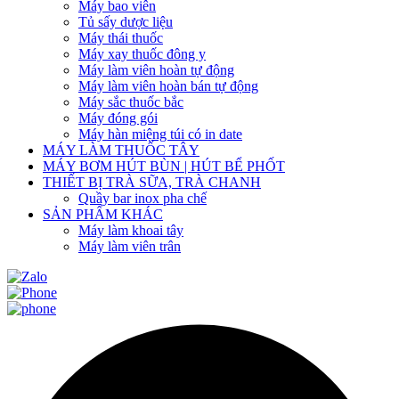
Máy bao viên
Tủ sấy dược liệu
Máy thái thuốc
Máy xay thuốc đông y
Máy làm viên hoàn tự động
Máy làm viên hoàn bán tự động
Máy sắc thuốc bắc
Máy đóng gói
Máy hàn miệng túi có in date
MÁY LÀM THUỐC TÂY
MÁY BƠM HÚT BÙN | HÚT BỂ PHỐT
THIẾT BỊ TRÀ SỮA, TRÀ CHANH
Quầy bar inox pha chế
SẢN PHẨM KHÁC
Máy làm khoai tây
Máy làm viên trân