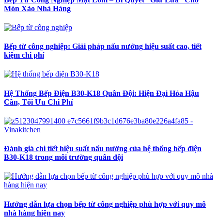
Món Xào Nhà Hàng
Bếp từ công nghiệp: Giải pháp nấu nướng hiệu suất cao, tiết
kiệm chi phí
Hệ Thống Bếp Điện B30-K18 Quân Đội: Hiện Đại Hóa Hậu
Cần, Tối Ưu Chi Phí
Đánh giá chi tiết hiệu suất nấu nướng của hệ thống bếp điện
B30-K18 trong môi trường quân đội
Hướng dẫn lựa chọn bếp từ công nghiệp phù hợp với quy mô
nhà hàng hiện nay