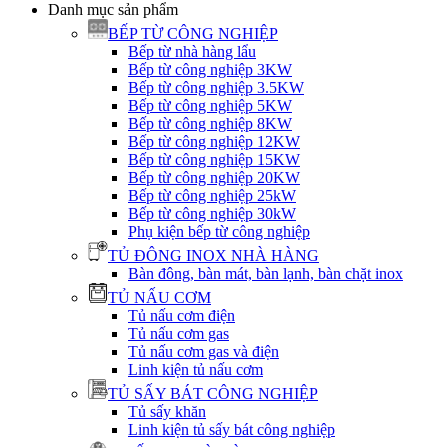
Danh mục sản phẩm
BẾP TỪ CÔNG NGHIỆP
Bếp từ nhà hàng lẩu
Bếp từ công nghiệp 3KW
Bếp từ công nghiệp 3.5KW
Bếp từ công nghiệp 5KW
Bếp từ công nghiệp 8KW
Bếp từ công nghiệp 12KW
Bếp từ công nghiệp 15KW
Bếp từ công nghiệp 20KW
Bếp từ công nghiệp 25kW
Bếp từ công nghiệp 30kW
Phụ kiện bếp từ công nghiệp
TỦ ĐÔNG INOX NHÀ HÀNG
Bàn đông, bàn mát, bàn lạnh, bàn chặt inox
TỦ NẤU CƠM
Tủ nấu cơm điện
Tủ nấu cơm gas
Tủ nấu cơm gas và điện
Linh kiện tủ nấu cơm
TỦ SẤY BÁT CÔNG NGHIỆP
Tủ sấy khăn
Linh kiện tủ sấy bát công nghiệp