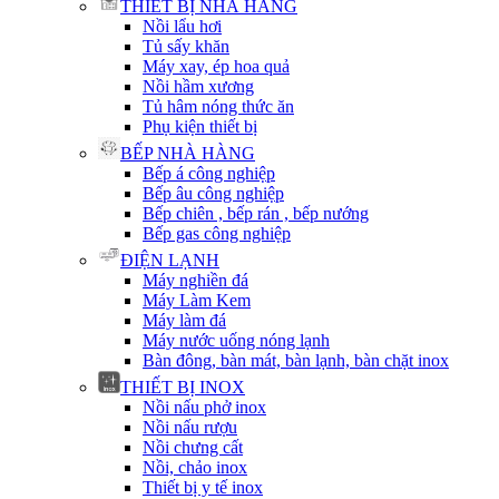
THIẾT BỊ NHÀ HÀNG
Nồi lẩu hơi
Tủ sấy khăn
Máy xay, ép hoa quả
Nồi hầm xương
Tủ hâm nóng thức ăn
Phụ kiện thiết bị
BẾP NHÀ HÀNG
Bếp á công nghiệp
Bếp âu công nghiệp
Bếp chiên , bếp rán , bếp nướng
Bếp gas công nghiệp
ĐIỆN LẠNH
Máy nghiền đá
Máy Làm Kem
Máy làm đá
Máy nước uống nóng lạnh
Bàn đông, bàn mát, bàn lạnh, bàn chặt inox
THIẾT BỊ INOX
Nồi nấu phở inox
Nồi nấu rượu
Nồi chưng cất
Nồi, chảo inox
Thiết bị y tế inox