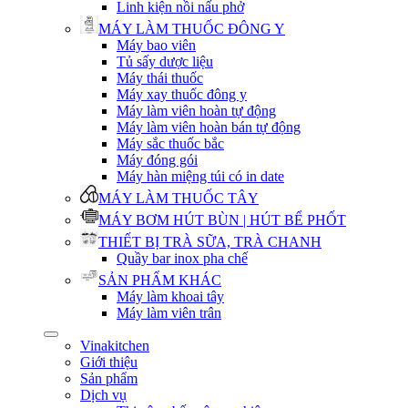
Linh kiện nồi nấu phở
MÁY LÀM THUỐC ĐÔNG Y
Máy bao viên
Tủ sấy dược liệu
Máy thái thuốc
Máy xay thuốc đông y
Máy làm viên hoàn tự động
Máy làm viên hoàn bán tự động
Máy sắc thuốc bắc
Máy đóng gói
Máy hàn miệng túi có in date
MÁY LÀM THUỐC TÂY
MÁY BƠM HÚT BÙN | HÚT BỂ PHỐT
THIẾT BỊ TRÀ SỮA, TRÀ CHANH
Quầy bar inox pha chế
SẢN PHẨM KHÁC
Máy làm khoai tây
Máy làm viên trân
Vinakitchen
Giới thiệu
Sản phẩm
Dịch vụ