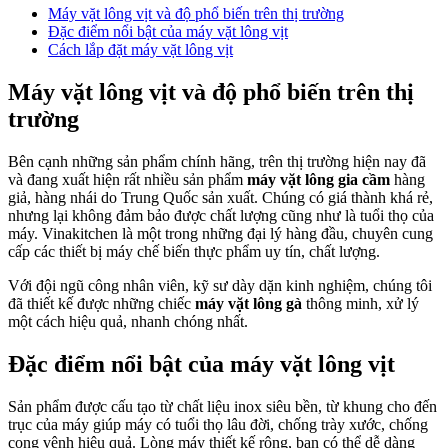
Máy vặt lông vịt và độ phổ biến trên thị trường
Đặc điểm nổi bật của máy vặt lông vịt
Cách lắp đặt máy vặt lông vịt
Máy vặt lông vịt và độ phổ biến trên thị
trường
Bên cạnh những sản phẩm chính hãng, trên thị trường hiện nay đã
và đang xuất hiện rất nhiều sản phẩm
máy vặt lông gia cầm
hàng
giả, hàng nhái do Trung Quốc sản xuất. Chúng có giá thành khá rẻ,
nhưng lại không đảm bảo được chất lượng cũng như là tuổi thọ của
máy. Vinakitchen là một trong những đại lý hàng đầu, chuyên cung
cấp các thiết bị máy chế biến thực phẩm uy tín, chất lượng.
Với đội ngũ công nhân viên, kỹ sư dày dặn kinh nghiệm, chúng tôi
đã thiết kế được những chiếc
máy vặt lông gà
thông minh, xử lý
một cách hiệu quả, nhanh chóng nhất.
Đặc điểm nổi bật của máy vặt lông vịt
Sản phẩm được cấu tạo từ chất liệu inox siêu bền, từ khung cho đến
trục của máy giúp máy có tuổi thọ lâu đời, chống trày xước, chống
cong vênh hiệu quả. Lòng máy thiết kế rộng, bạn có thể dễ dàng