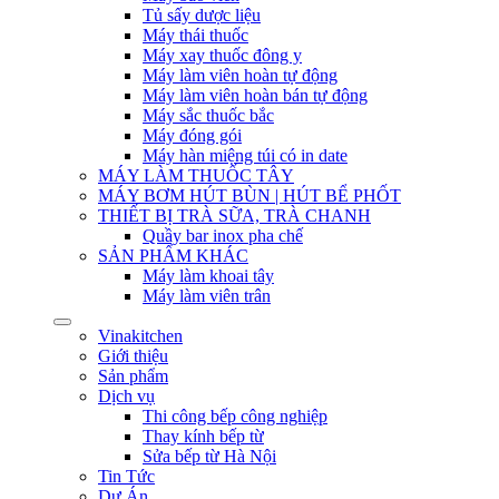
Tủ sấy dược liệu
Máy thái thuốc
Máy xay thuốc đông y
Máy làm viên hoàn tự động
Máy làm viên hoàn bán tự động
Máy sắc thuốc bắc
Máy đóng gói
Máy hàn miệng túi có in date
MÁY LÀM THUỐC TÂY
MÁY BƠM HÚT BÙN | HÚT BỂ PHỐT
THIẾT BỊ TRÀ SỮA, TRÀ CHANH
Quầy bar inox pha chế
SẢN PHẨM KHÁC
Máy làm khoai tây
Máy làm viên trân
Vinakitchen
Giới thiệu
Sản phẩm
Dịch vụ
Thi công bếp công nghiệp
Thay kính bếp từ
Sửa bếp từ Hà Nội
Tin Tức
Dự Án