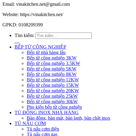
Email: vinakitchen.net@gmail.com
Website: https://vinakitchen.net/
GPKD: 0108209399
Tìm kiếm:
BẾP TỪ CÔNG NGHIỆP
Bếp từ nhà hàng lẩu
Bếp từ công nghiệp 3KW
Bếp từ công nghiệp 3.5KW
Bếp từ công nghiệp 5KW
Bếp từ công nghiệp 8KW
Bếp từ công nghiệp 12KW
Bếp từ công nghiệp 15KW
Bếp từ công nghiệp 20KW
Bếp từ công nghiệp 25kW
Bếp từ công nghiệp 30kW
Phụ kiện bếp từ công nghiệp
TỦ ĐÔNG INOX NHÀ HÀNG
Bàn đông, bàn mát, bàn lạnh, bàn chặt inox
TỦ NẤU CƠM
Tủ nấu cơm điện
Tủ nấu cơm gas