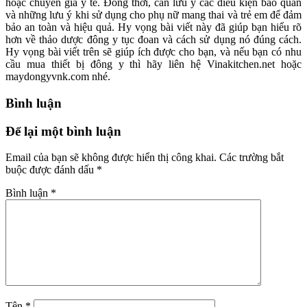
hoặc chuyên gia y tế. Đồng thời, cần lưu ý các điều kiện bảo quản
và những lưu ý khi sử dụng cho phụ nữ mang thai và trẻ em để đảm
bảo an toàn và hiệu quả. Hy vọng bài viết này đã giúp bạn hiểu rõ
hơn về thảo dược đông y tục đoan và cách sử dụng nó đúng cách.
Hy vọng bài viết trên sẽ giúp ích được cho bạn, và nếu bạn có nhu
cầu mua thiết bị đông y thì hãy liên hệ Vinakitchen.net hoặc
maydongyvnk.com nhé.
Bình luận
Để lại một bình luận
Email của bạn sẽ không được hiển thị công khai.
Các trường bắt
buộc được đánh dấu
*
Bình luận
*
Tên
*