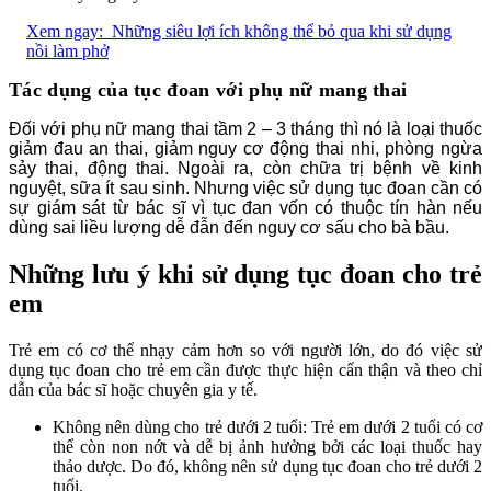
Xem ngay:
Những siêu lợi ích không thể bỏ qua khi sử dụng
nồi làm phở
Tác dụng của tục đoan với phụ nữ mang thai
Đối với phụ nữ mang thai tầm 2 – 3 tháng thì nó là loại thuốc
giảm đau an thai, giảm nguy cơ động thai nhi, phòng ngừa
sảy thai, động thai. Ngoài ra, còn chữa trị bệnh về kinh
nguyệt, sữa ít sau sinh. Nhưng việc sử dụng tục đoan cần có
sự giám sát từ bác sĩ vì tục đan vốn có thuộc tín hàn nếu
dùng sai liều lượng dễ đẫn đến nguy cơ sấu cho bà bầu.
Những lưu ý khi sử dụng tục đoan cho trẻ
em
Trẻ em có cơ thể nhạy cảm hơn so với người lớn, do đó việc sử
dụng tục đoan cho trẻ em cần được thực hiện cẩn thận và theo chỉ
dẫn của bác sĩ hoặc chuyên gia y tế.
Không nên dùng cho trẻ dưới 2 tuổi: Trẻ em dưới 2 tuổi có cơ
thể còn non nớt và dễ bị ảnh hưởng bởi các loại thuốc hay
thảo dược. Do đó, không nên sử dụng tục đoan cho trẻ dưới 2
tuổi.