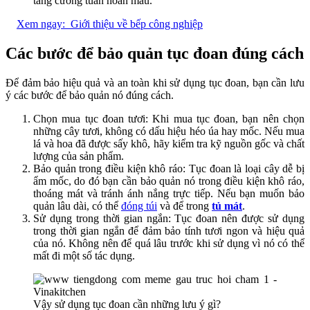
tăng cường tuần hoàn máu.
Xem ngay:
Giới thiệu về bếp công nghiệp
Các bước để bảo quản tục đoan đúng cách
Để đảm bảo hiệu quả và an toàn khi sử dụng tục đoan, bạn cần lưu
ý các bước để bảo quản nó đúng cách.
Chọn mua tục đoan tươi: Khi mua tục đoan, bạn nên chọn
những cây tươi, không có dấu hiệu héo úa hay mốc. Nếu mua
lá và hoa đã được sấy khô, hãy kiểm tra kỹ nguồn gốc và chất
lượng của sản phẩm.
Bảo quản trong điều kiện khô ráo: Tục đoan là loại cây dễ bị
ẩm mốc, do đó bạn cần bảo quản nó trong điều kiện khô ráo,
thoáng mát và tránh ánh nắng trực tiếp. Nếu bạn muốn bảo
quản lâu dài, có thể
đóng túi
và để trong
tủ mát
.
Sử dụng trong thời gian ngắn: Tục đoan nên được sử dụng
trong thời gian ngắn để đảm bảo tính tươi ngon và hiệu quả
của nó. Không nên để quá lâu trước khi sử dụng vì nó có thể
mất đi một số tác dụng.
Vậy sử dụng tục đoan cần những lưu ý gì?