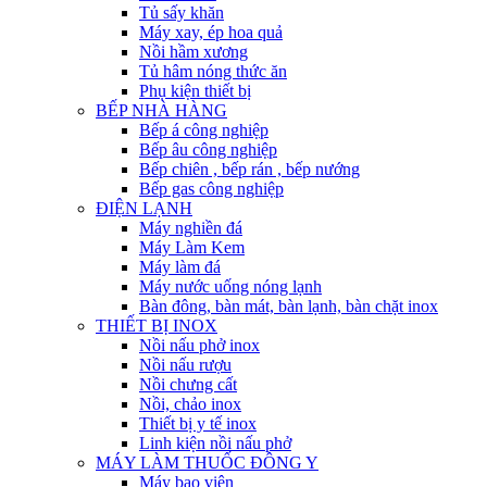
Tủ sấy khăn
Máy xay, ép hoa quả
Nồi hầm xương
Tủ hâm nóng thức ăn
Phụ kiện thiết bị
BẾP NHÀ HÀNG
Bếp á công nghiệp
Bếp âu công nghiệp
Bếp chiên , bếp rán , bếp nướng
Bếp gas công nghiệp
ĐIỆN LẠNH
Máy nghiền đá
Máy Làm Kem
Máy làm đá
Máy nước uống nóng lạnh
Bàn đông, bàn mát, bàn lạnh, bàn chặt inox
THIẾT BỊ INOX
Nồi nấu phở inox
Nồi nấu rượu
Nồi chưng cất
Nồi, chảo inox
Thiết bị y tế inox
Linh kiện nồi nấu phở
MÁY LÀM THUỐC ĐÔNG Y
Máy bao viên