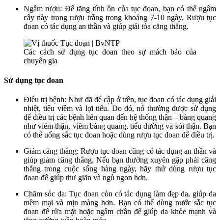
Ngâm rượu: Để tăng tính ôn của tục đoan, bạn có thể ngâm
cây này trong rượu trắng trong khoảng 7-10 ngày. Rượu tục
đoan có tác dụng an thần và giúp giải tỏa căng thẳng.
Các cách sử dụng tục đoan theo sự mách bảo của
chuyên gia
Sử dụng tục đoan
Điều trị bệnh: Như đã đề cập ở trên, tục đoan có tác dụng giải
nhiệt, tiêu viêm và lợi tiểu. Do đó, nó thường được sử dụng
để điều trị các bệnh liên quan đến hệ thống thận – bàng quang
như viêm thận, viêm bàng quang, tiểu đường và sỏi thận. Bạn
có thể uống sắc tục đoan hoặc dùng rượu tục đoan để điều trị.
Giảm căng thẳng: Rượu tục đoan cũng có tác dụng an thần và
giúp giảm căng thẳng. Nếu bạn thường xuyên gặp phải căng
thẳng trong cuộc sống hàng ngày, hãy thử dùng rượu tục
đoan để giúp thư giãn và ngủ ngon hơn.
Chăm sóc da: Tục đoan còn có tác dụng làm đẹp da, giúp da
mềm mại và mịn màng hơn. Bạn có thể dùng nước sắc tục
đoan để rửa mặt hoặc ngâm chân để giúp da khỏe mạnh và