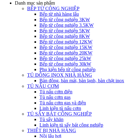
Danh mục sản phẩm
BẾP TỪ CÔNG NGHIỆP
Bếp từ nhà hàng lẩu
Bếp từ công nghiệp 3KW
Bếp từ công nghiệp 3.5KW
Bếp từ công nghiệp 5KW
Bếp từ công nghiệp 8KW
Bếp từ công nghiệp 12KW
Bếp từ công nghiệp 15KW
Bếp từ công nghiệp 20KW
Bếp từ công nghiệp 25kW
Bếp từ công nghiệp 30kW
Phụ kiện bếp từ công nghiệp
TỦ ĐÔNG INOX NHÀ HÀNG
Bàn đông, bàn mát, bàn lạnh, bàn chặt inox
TỦ NẤU CƠM
Tủ nấu cơm điện
Tủ nấu cơm gas
Tủ nấu cơm gas và điện
Linh kiện tủ nấu cơm
TỦ SẤY BÁT CÔNG NGHIỆP
Tủ sấy khăn
Linh kiện tủ sấy bát công nghiệp
THIẾT BỊ NHÀ HÀNG
Nồi lẩu hơi