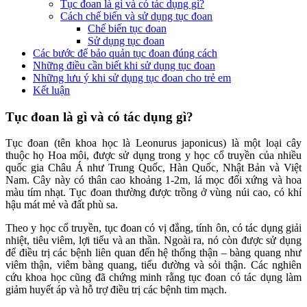
Tục đoan là gì và có tác dụng gì?
Cách chế biến và sử dụng tục đoan
Chế biến tục đoan
Sử dụng tục đoan
Các bước để bảo quản tục đoan đúng cách
Những điều cần biết khi sử dụng tục đoan
Những lưu ý khi sử dụng tục đoan cho trẻ em
Kết luận
Tục đoan là gì và có tác dụng gì?
Tục đoan (tên khoa học là Leonurus japonicus) là một loại cây
thuộc họ Hoa môi, được sử dụng trong y học cổ truyền của nhiều
quốc gia Châu Á như Trung Quốc, Hàn Quốc, Nhật Bản và Việt
Nam. Cây này có thân cao khoảng 1-2m, lá mọc đối xứng và hoa
màu tím nhạt. Tục đoan thường được trồng ở vùng núi cao, có khí
hậu mát mẻ và đất phù sa.
Theo y học cổ truyền, tục đoan có vị đắng, tính ôn, có tác dụng giải
nhiệt, tiêu viêm, lợi tiểu và an thần. Ngoài ra, nó còn được sử dụng
để điều trị các bệnh liên quan đến hệ thống thận – bàng quang như
viêm thận, viêm bàng quang, tiểu đường và sỏi thận. Các nghiên
cứu khoa học cũng đã chứng minh rằng tục đoan có tác dụng làm
giảm huyết áp và hỗ trợ điều trị các bệnh tim mạch.