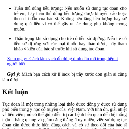
Tuân thủ đúng liều lượng: Nếu muốn sử dụng tục đoan cho
trẻ em, hãy tuân thủ đúng liều lượng được khuyến cáo hoặc
theo chỉ dẫn của bác sĩ. Không nên tăng liều lượng hay sử
dụng quá liều vì có thể gây ra tác dụng phụ không mong
muốn.
Thận trọng khi sử dụng cho trẻ có tiền sử dị ứng: Nếu trẻ có
tiền sử dị ứng với các loại thuốc hay thảo dược, hãy tham
khảo ý kiến của bác sĩ trước khi sử dụng tục đoan.
Xem ngay:
Cách làm sạch đồ dùng dính dầu mỡ trong bếp ít
người biết
Gợi ý
: Mách bạn cách xử lí inox bị trầy xước đơn giản ai cũng
làm được
Kết luận
Tục đoan là một trong những loại thảo dược đông y được sử dụng
phổ biến trong y học cổ truyền của Việt Nam. Với tính ôn, giải nhiệt
và tiêu viêm, nó có thể giúp điều trị các bệnh liên quan đến hệ thống
thận – bàng quang và giảm căng thẳng. Tuy nhiên, việc sử dụng tục
đoan cần được thực hiện đúng cách và có sự theo dõi của bác sĩ