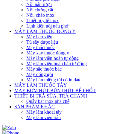
Nồi nấu rượu
Nồi chưng cất
Nồi, chảo inox
Thiết bị y tế inox
Linh kiện nồi nấu phở
MÁY LÀM THUỐC ĐÔNG Y
Máy bao viên
Tủ sấy dược liệu
Máy thái thuốc
Máy xay thuốc đông y
Máy làm viên hoàn tự động
Máy làm viên hoàn bán tự động
Máy sắc thuốc bắc
Máy đóng gói
Máy hàn miệng túi có in date
MÁY LÀM THUỐC TÂY
MÁY BƠM HÚT BÙN | HÚT BỂ PHỐT
THIẾT BỊ TRÀ SỮA, TRÀ CHANH
Quầy bar inox pha chế
SẢN PHẨM KHÁC
Máy làm khoai tây
Máy làm viên trân