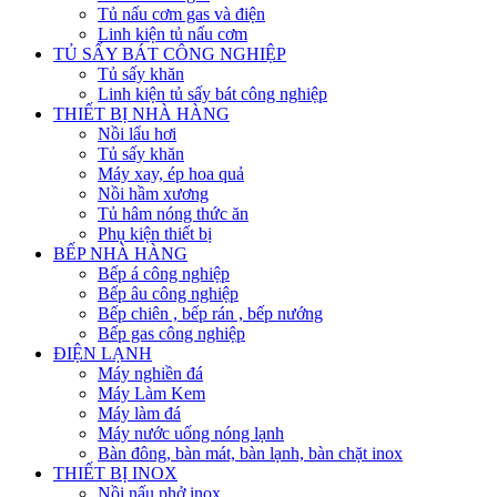
Tủ nấu cơm gas và điện
Linh kiện tủ nấu cơm
TỦ SẤY BÁT CÔNG NGHIỆP
Tủ sấy khăn
Linh kiện tủ sấy bát công nghiệp
THIẾT BỊ NHÀ HÀNG
Nồi lẩu hơi
Tủ sấy khăn
Máy xay, ép hoa quả
Nồi hầm xương
Tủ hâm nóng thức ăn
Phụ kiện thiết bị
BẾP NHÀ HÀNG
Bếp á công nghiệp
Bếp âu công nghiệp
Bếp chiên , bếp rán , bếp nướng
Bếp gas công nghiệp
ĐIỆN LẠNH
Máy nghiền đá
Máy Làm Kem
Máy làm đá
Máy nước uống nóng lạnh
Bàn đông, bàn mát, bàn lạnh, bàn chặt inox
THIẾT BỊ INOX
Nồi nấu phở inox