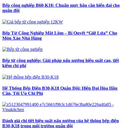
Bếp công nghiệp B60-K18: Chuẩn mực hậu cần hiện đại cho
quân đội
Bếp Từ Công Nghiệp Mặt Lõm – Bí Quyết “Giữ Lửa” Cho
Món Xào Nhà Hàng
Bếp từ công nghiệp: Giải pháp nấu nướng hiệu suất cao, tiết
kiệm chi phí
Hệ Thống Bếp Điện B30-K18 Quân Đội: Hiện Đại Hóa Hậu
Cần, Tối Ưu Chi Phí
Đánh giá chi tiết hiệu suất nấu nướng của hệ thống bếp điện
B30-K18 trong môi trường quân đội