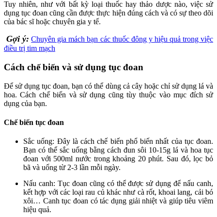
Tuy nhiên, như với bất kỳ loại thuốc hay thảo dược nào, việc sử
dụng tục đoan cũng cần được thực hiện đúng cách và có sự theo dõi
của bác sĩ hoặc chuyên gia y tế.
Gợi ý:
Chuyên gia mách bạn các thuốc đông y hiệu quả trong việc
điều trị tim mạch
Cách chế biến và sử dụng tục đoan
Để sử dụng tục đoan, bạn có thể dùng cả cây hoặc chỉ sử dụng lá và
hoa. Cách chế biến và sử dụng cũng tùy thuộc vào mục đích sử
dụng của bạn.
Chế biến tục đoan
Sắc uống: Đây là cách chế biến phổ biến nhất của tục đoan.
Bạn có thể sắc uống bằng cách đun sôi 10-15g lá và hoa tục
đoan với 500ml nước trong khoảng 20 phút. Sau đó, lọc bỏ
bã và uống từ 2-3 lần mỗi ngày.
Nấu canh: Tục đoan cũng có thể được sử dụng để nấu canh,
kết hợp với các loại rau củ khác như cà rốt, khoai lang, cải bó
xôi… Canh tục đoan có tác dụng giải nhiệt và giúp tiêu viêm
hiệu quả.