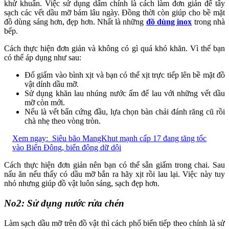
khử khuẩn. Việc sử dụng dấm chính là cách làm đơn giản để tẩy
sạch các vết dầu mỡ bám lâu ngày. Đồng thời còn giúp cho bề mặt
đồ dùng sáng hơn, đẹp hơn. Nhất là những
đồ dùng inox
trong nhà
bếp.
Cách thực hiện đơn giản và không có gì quá khó khăn. Vì thế bạn
có thể áp dụng như sau:
Đổ giấm vào bình xịt và bạn có thể xịt trực tiếp lên bề mặt đồ
vật dính dầu mỡ.
Sử dụng khăn lau nhúng nước ấm để lau với những vết dầu
mỡ còn mới.
Nếu là vết bẩn cứng đầu, lựa chọn bàn chải đánh răng cũ rồi
chà nhẹ theo vòng tròn.
Xem ngay:
Siêu bão MangKhut mạnh cấp 17 đang tăng tốc
vào Biển Đông, biển động dữ dội
Cách thực hiện đơn giản nên bạn có thể sẵn giấm trong chai. Sau
nấu ăn nếu thấy có dầu mỡ bắn ra hãy xịt rồi lau lại. Việc này tuy
nhỏ nhưng giúp đồ vật luôn sáng, sạch đẹp hơn.
No2: Sử dụng nước rửa chén
Làm sạch dầu mỡ trên đồ vật thì cách phổ biến tiếp theo chính là sử