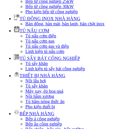
Bếp từ công nghiệp 25kW
Bếp từ công nghiệp 30kW
Phụ kiện bếp từ công nghiệp
TỦ ĐÔNG INOX NHÀ HÀNG
Bàn đông, bàn mát, bàn lạnh, bàn chặt inox
TỦ NẤU CƠM
Tủ nấu cơm điện
Tủ nấu cơm gas
Tủ nấu cơm gas và điện
Linh kiện tủ nấu cơm
TỦ SẤY BÁT CÔNG NGHIỆP
Tủ sấy khăn
Linh kiện tủ sấy bát công nghiệp
THIẾT BỊ NHÀ HÀNG
Nồi lẩu hơi
Tủ sấy khăn
Máy xay, ép hoa quả
Nồi hầm xương
Tủ hâm nóng thức ăn
Phụ kiện thiết bị
BẾP NHÀ HÀNG
Bếp á công nghiệp
Bếp âu công nghiệp