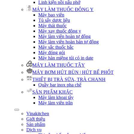
Linh kiện nồi nấu phở
MÁY LÀM THUỐC ĐÔNG Y
Máy bao viên
Tủ sấy dược liệu
Máy thái thuốc
Máy xay thuốc đông y
Máy làm viên hoàn tự động
Máy làm viên hoàn bán tự động
Máy sắc thuốc bắc
Máy đóng gói
Máy hàn miệng túi có in date
MÁY LÀM THUỐC TÂY
MÁY BƠM HÚT BÙN | HÚT BỂ PHỐT
THIẾT BỊ TRÀ SỮA, TRÀ CHANH
Quầy bar inox pha chế
SẢN PHẨM KHÁC
Máy làm khoai tây
Máy làm viên trân
Vinakitchen
Giới thiệu
Sản phẩm
Dịch vụ