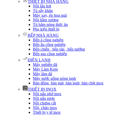
THIẾT BỊ NHÀ HÀNG
Nồi lẩu hơi
Tủ sấy khăn
Máy xay, ép hoa quả
Nồi hầm xương
Tủ hâm nóng thức ăn
Phụ kiện thiết bị
BẾP NHÀ HÀNG
Bếp á công nghiệp
Bếp âu công nghiệp
Bếp chiên , bếp rán , bếp nướng
Bếp gas công nghiệp
ĐIỆN LẠNH
Máy nghiền đá
Máy Làm Kem
Máy làm đá
Máy nước uống nóng lạnh
Bàn đông, bàn mát, bàn lạnh, bàn chặt inox
THIẾT BỊ INOX
Nồi nấu phở inox
Nồi nấu rượu
Nồi chưng cất
Nồi, chảo inox
Thiết bị y tế inox