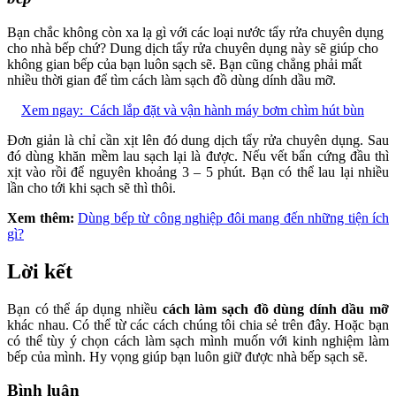
Bạn chắc không còn xa lạ gì với các loại nước tẩy rửa chuyên dụng
cho nhà bếp chứ? Dung dịch tẩy rửa chuyên dụng này sẽ giúp cho
không gian bếp của bạn luôn sạch sẽ. Bạn cũng chẳng phải mất
nhiều thời gian để tìm cách làm sạch đồ dùng dính dầu mỡ.
Xem ngay:
Cách lắp đặt và vận hành máy bơm chìm hút bùn
Đơn giản là chỉ cần xịt lên đó dung dịch tẩy rửa chuyên dụng. Sau
đó dùng khăn mềm lau sạch lại là được. Nếu vết bẩn cứng đầu thì
xịt vào rồi để nguyên khoảng 3 – 5 phút. Bạn có thể lau lại nhiều
lần cho tới khi sạch sẽ thì thôi.
Xem thêm:
Dùng bếp từ công nghiệp đôi mang đến những tiện ích
gì?
Lời kết
Bạn có thể áp dụng nhiều
cách làm sạch đồ dùng dính dầu mỡ
khác nhau. Có thể từ các cách chúng tôi chia sẻ trên đây. Hoặc bạn
có thể tùy ý chọn cách làm sạch mình muốn với kinh nghiệm làm
bếp của mình. Hy vọng giúp bạn luôn giữ được nhà bếp sạch sẽ.
Bình luận