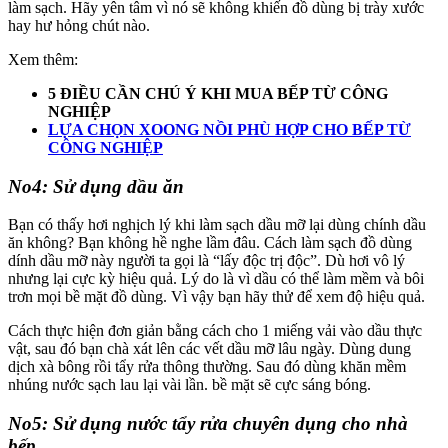
làm sạch. Hãy yên tâm vì nó sẽ không khiến đồ dùng bị trày xước
hay hư hỏng chút nào.
Xem thêm:
5 ĐIỀU CẦN CHÚ Ý KHI MUA BẾP TỪ CÔNG
NGHIỆP
LỰA CHỌN XOONG NỒI PHÙ HỢP CHO BẾP TỪ
CÔNG NGHIỆP
No4: Sử dụng dầu ăn
Bạn có thấy hơi nghịch lý khi làm sạch dầu mỡ lại dùng chính dầu
ăn không? Bạn không hề nghe lầm đâu. Cách làm sạch đồ dùng
dính dầu mỡ này người ta gọi là “lấy độc trị độc”. Dù hơi vô lý
nhưng lại cực kỳ hiệu quả. Lý do là vì dầu có thể làm mềm và bôi
trơn mọi bề mặt đồ dùng. Vì vậy bạn hãy thử để xem độ hiệu quả.
Cách thực hiện đơn giản bằng cách cho 1 miếng vải vào dầu thực
vật, sau đó bạn chà xát lên các vết dầu mỡ lâu ngày. Dùng dung
dịch xà bông rồi tẩy rửa thông thường. Sau đó dùng khăn mềm
nhúng nước sạch lau lại vài lần. bề mặt sẽ cực sáng bóng.
No5: Sử dụng nước tẩy rửa chuyên dụng cho nhà
bếp