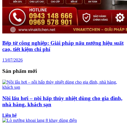
Bếp từ công nghiệp: Giải pháp nấu nướng hiệu suất
cao, tiết kiệm chi phí
13/07/2026
Sản phẩm mới
Nồi lẩu hơi – nồi hấp thủy nhiệt dùng cho gia đình,
nhà hàng, khách sạn
Liên hệ