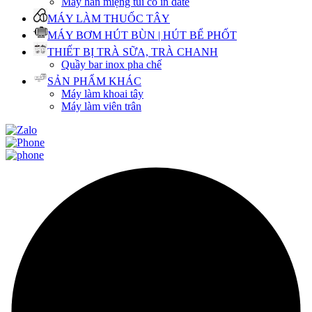
Máy hàn miệng túi có in date
MÁY LÀM THUỐC TÂY
MÁY BƠM HÚT BÙN | HÚT BỂ PHỐT
THIẾT BỊ TRÀ SỮA, TRÀ CHANH
Quầy bar inox pha chế
SẢN PHẨM KHÁC
Máy làm khoai tây
Máy làm viên trân