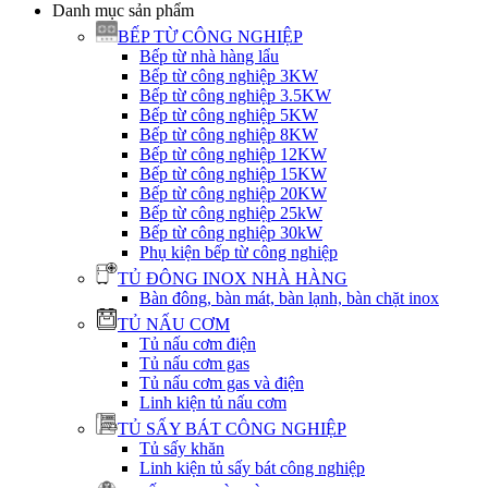
Danh mục sản phẩm
BẾP TỪ CÔNG NGHIỆP
Bếp từ nhà hàng lẩu
Bếp từ công nghiệp 3KW
Bếp từ công nghiệp 3.5KW
Bếp từ công nghiệp 5KW
Bếp từ công nghiệp 8KW
Bếp từ công nghiệp 12KW
Bếp từ công nghiệp 15KW
Bếp từ công nghiệp 20KW
Bếp từ công nghiệp 25kW
Bếp từ công nghiệp 30kW
Phụ kiện bếp từ công nghiệp
TỦ ĐÔNG INOX NHÀ HÀNG
Bàn đông, bàn mát, bàn lạnh, bàn chặt inox
TỦ NẤU CƠM
Tủ nấu cơm điện
Tủ nấu cơm gas
Tủ nấu cơm gas và điện
Linh kiện tủ nấu cơm
TỦ SẤY BÁT CÔNG NGHIỆP
Tủ sấy khăn
Linh kiện tủ sấy bát công nghiệp