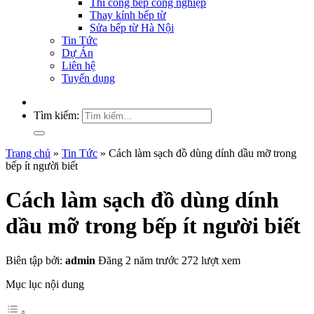
Thi công bếp công nghiệp
Thay kính bếp từ
Sửa bếp từ Hà Nội
Tin Tức
Dự Án
Liên hệ
Tuyển dụng
Tìm kiếm:
Trang chủ
»
Tin Tức
»
Cách làm sạch đồ dùng dính dầu mỡ trong
bếp ít người biết
Cách làm sạch đồ dùng dính
dầu mỡ trong bếp ít người biết
Biên tập bởi:
admin
Đăng 2 năm trước
272 lượt xem
Mục lục nội dung