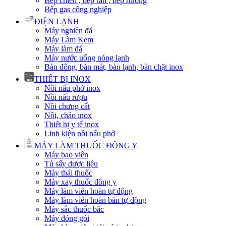
Bếp chiên , bếp rán , bếp nướng
Bếp gas công nghiệp
ĐIỆN LẠNH
Máy nghiền đá
Máy Làm Kem
Máy làm đá
Máy nước uống nóng lạnh
Bàn đông, bàn mát, bàn lạnh, bàn chặt inox
THIẾT BỊ INOX
Nồi nấu phở inox
Nồi nấu rượu
Nồi chưng cất
Nồi, chảo inox
Thiết bị y tế inox
Linh kiện nồi nấu phở
MÁY LÀM THUỐC ĐÔNG Y
Máy bao viên
Tủ sấy dược liệu
Máy thái thuốc
Máy xay thuốc đông y
Máy làm viên hoàn tự động
Máy làm viên hoàn bán tự động
Máy sắc thuốc bắc
Máy đóng gói