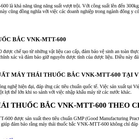
 là khả năng tăng năng suất vượt trội. Với công suất lên đến 300kg/
iều này cũng đồng nghĩa với việc các doanh nghiệp trong ngành đông y 
ỐC BẮC VNK-MTT-600
ợc chế tạo từ những vật liệu cao cấp, đảm bảo vệ sinh an toàn thực
g, chính xác và đảm bảo giữ nguyên dược tính của dược liệu. Điều này đ
XUẤT MÁY THÁI THUỐC BẮC VNK-MTT-600 TẠI 
nghệ hiện đại, đáp ứng các tiêu chuẩn quốc tế. Việc sản xuất tại Việ
t lợi thế lớn khi so sánh với việc nhập khẩu máy từ các nước khác.
HÁI THUỐC BẮC VNK-MTT-600 THEO 
600 được sản xuất theo tiêu chuẩn GMP (Good Manufacturing Practice
này giúp đảm bảo rằng máy thái thuốc bắc VNK-MTT-600 không chỉ đáp