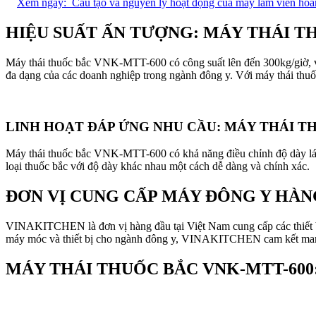
Xem ngay:
Cấu tạo và nguyên lý hoạt động của máy làm viên hoà
HIỆU SUẤT ẤN TƯỢNG: MÁY THÁI T
Máy thái thuốc bắc VNK-MTT-600 có công suất lên đến 300kg/giờ, vượt
đa dạng của các doanh nghiệp trong ngành đông y. Với máy thái thuố
LINH HOẠT ĐÁP ỨNG NHU CẦU: MÁY THÁI T
Máy thái thuốc bắc VNK-MTT-600 có khả năng điều chỉnh độ dày lát
loại thuốc bắc với độ dày khác nhau một cách dễ dàng và chính xác.
ĐƠN VỊ CUNG CẤP MÁY ĐÔNG Y HÀN
VINAKITCHEN là đơn vị hàng đầu tại Việt Nam cung cấp các thiết 
máy móc và thiết bị cho ngành đông y, VINAKITCHEN cam kết mang 
MÁY THÁI THUỐC BẮC VNK-MTT-600: