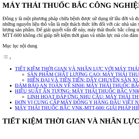
MÁY THÁI THUỐC BẮC CÔNG NGHIỆP
Đông y là một phương pháp chữa bệnh được sử dụng từ lâu đời và được 
những nguyên liệu thô vẫn là một thách thức lớn đối với các nhà sản
lượng sản phẩm. Để giải quyết vấn đề này, máy thái thuốc bắc công
MTT-600 không chỉ giúp tiết kiệm thời gian và nhân lực mà còn đảm 
Mục lục nội dung
TIẾT KIỆM THỜI GIAN VÀ NHÂN LỰC VỚI MÁY THÁ
SẢN PHẨM CHẤT LƯỢNG CAO: MÁY THÁI THU
HIỆN ĐẠI VÀ TIÊN TIẾN: DÂY CHUYỀN SẢN X
ĐẢM BẢO AN TOÀN VỆ SINH: MÁY THÁI THUỐC BẮ
HIỆU SUẤT ẤN TƯỢNG: MÁY THÁI THUỐC BẮC VNK
LINH HOẠT ĐÁP ỨNG NHU CẦU: MÁY THÁI TH
ĐƠN VỊ CUNG CẤP MÁY ĐÔNG Y HÀNG ĐẦU VIỆT 
MÁY THÁI THUỐC BẮC VNK-MTT-600: GIẢI PHÁP H
TIẾT KIỆM THỜI GIAN VÀ NHÂN LỰC