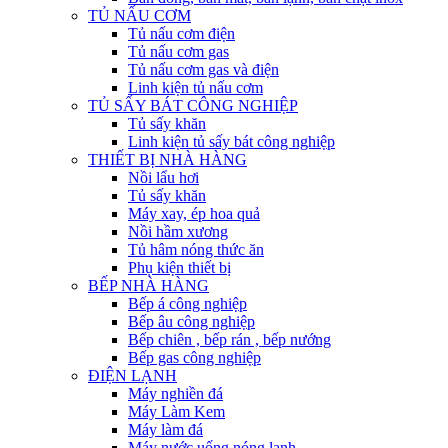
TỦ NẤU CƠM
Tủ nấu cơm điện
Tủ nấu cơm gas
Tủ nấu cơm gas và điện
Linh kiện tủ nấu cơm
TỦ SẤY BÁT CÔNG NGHIỆP
Tủ sấy khăn
Linh kiện tủ sấy bát công nghiệp
THIẾT BỊ NHÀ HÀNG
Nồi lẩu hơi
Tủ sấy khăn
Máy xay, ép hoa quả
Nồi hầm xương
Tủ hâm nóng thức ăn
Phụ kiện thiết bị
BẾP NHÀ HÀNG
Bếp á công nghiệp
Bếp âu công nghiệp
Bếp chiên , bếp rán , bếp nướng
Bếp gas công nghiệp
ĐIỆN LẠNH
Máy nghiền đá
Máy Làm Kem
Máy làm đá
Máy nước uống nóng lạnh