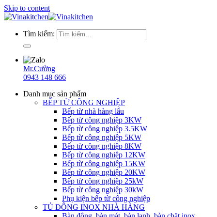
Skip to content
Tìm kiếm:
Mr.Cường
0943 148 666
Danh mục sản phẩm
BẾP TỪ CÔNG NGHIỆP
Bếp từ nhà hàng lẩu
Bếp từ công nghiệp 3KW
Bếp từ công nghiệp 3.5KW
Bếp từ công nghiệp 5KW
Bếp từ công nghiệp 8KW
Bếp từ công nghiệp 12KW
Bếp từ công nghiệp 15KW
Bếp từ công nghiệp 20KW
Bếp từ công nghiệp 25kW
Bếp từ công nghiệp 30kW
Phụ kiện bếp từ công nghiệp
TỦ ĐÔNG INOX NHÀ HÀNG
Bàn đông, bàn mát, bàn lạnh, bàn chặt inox