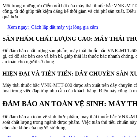
Một trong những ưu điểm nổi bật của máy thái thuốc bắc VNK-MTT-600
công, từ đó giúp tiết kiệm đáng kể thời gian và chi phí sản xuất. Đ
quả hơn.
Xem ngay:
Cách lắp đặt máy vặt lông gia cầm
SẢN PHẨM CHẤT LƯỢNG CAO: MÁY THÁI THU
Để đảm bảo chất lượng sản phẩm, máy thái thuốc bắc VNK-MTT-600 đư
gỉ, có độ sắc bén cao và bền bỉ, giúp thái lát thuốc bắc nhanh chón
an toàn cho người sử dụng.
HIỆN ĐẠI VÀ TIÊN TIẾN: DÂY CHUYỀN SẢN 
Máy thái thuốc bắc VNK-MTT-600 được sản xuất trên dây chuyền công 
hoạt trong việc đáp ứng nhu cầu của khách hàng. Điều này cũng là mộ
ĐẢM BẢO AN TOÀN VỆ SINH: MÁY T
Để đảm bảo an toàn vệ sinh thực phẩm, máy thái thuốc bắc VNK-MTT-
soát chất lượng trong ngành dược phẩm. Việc tuân thủ tiêu chuẩn 
cho sức khỏe của người sử dụng.