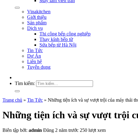
Máy làm viên trân
Vinakitchen
Giới thiệu
Sản phẩm
Dịch vụ
Thi công bếp công nghiệp
Thay kính bếp từ
Sửa bếp từ Hà Nội
Tin Tức
Dự Án
Liên hệ
Tuyển dụng
Tìm kiếm:
Trang chủ
»
Tin Tức
»
Những tiện ích và sự vượt trội của máy thá
Những tiện ích và sự vượt trội
Biên tập bởi:
admin
Đăng 2 năm trước
250 lượt xem