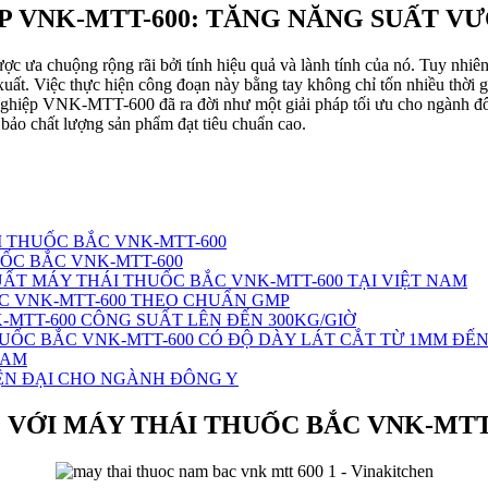
 VNK-MTT-600: TĂNG NĂNG SUẤT V
ưa chuộng rộng rãi bởi tính hiệu quả và lành tính của nó. Tuy nhiên, t
 xuất. Việc thực hiện công đoạn này bằng tay không chỉ tốn nhiều thời
 nghiệp VNK-MTT-600 đã ra đời như một giải pháp tối ưu cho ngành đô
bảo chất lượng sản phẩm đạt tiêu chuẩn cao.
I THUỐC BẮC VNK-MTT-600
ỐC BẮC VNK-MTT-600
UẤT MÁY THÁI THUỐC BẮC VNK-MTT-600 TẠI VIỆT NAM
C VNK-MTT-600 THEO CHUẨN GMP
-MTT-600 CÔNG SUẤT LÊN ĐẾN 300KG/GIỜ
UỐC BẮC VNK-MTT-600 CÓ ĐỘ DÀY LÁT CẮT TỪ 1MM ĐẾ
NAM
IỆN ĐẠI CHO NGÀNH ĐÔNG Y
 VỚI MÁY THÁI THUỐC BẮC VNK-MTT