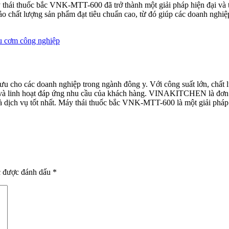
áy thái thuốc bắc VNK-MTT-600 đã trở thành một giải pháp hiện đại và
o chất lượng sản phẩm đạt tiêu chuẩn cao, từ đó giúp các doanh nghiệp
ấu cơm công nghiệp
u cho các doanh nghiệp trong ngành đông y. Với công suất lớn, chất
hẩm và linh hoạt đáp ứng nhu cầu của khách hàng. VINAKITCHEN là đơ
ịch vụ tốt nhất. Máy thái thuốc bắc VNK-MTT-600 là một giải pháp hi
c được đánh dấu
*