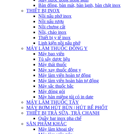
Bàn đông, bàn mát, bàn lạnh, bàn chặt inox
THIẾT BỊ INOX
Nồi nấu phở inox
Nồi nấu rượu
Nồi chưng cất
Nồi, chảo inox
Thiết bị y tế inox
Linh kiện nồi nấu phở
MÁY LÀM THUỐC ĐÔNG Y
Máy bao viên
Tủ sấy dược liệu
Máy thái thuốc
Máy xay thuốc đông y
Máy làm viên hoàn tự động
Máy làm viên hoàn bán tự động
Máy sắc thuốc bắc
Máy đóng gói
Máy hàn miệng túi có in date
MÁY LÀM THUỐC TÂY
MÁY BƠM HÚT BÙN | HÚT BỂ PHỐT
THIẾT BỊ TRÀ SỮA, TRÀ CHANH
Quầy bar inox pha chế
SẢN PHẨM KHÁC
Máy làm khoai tây