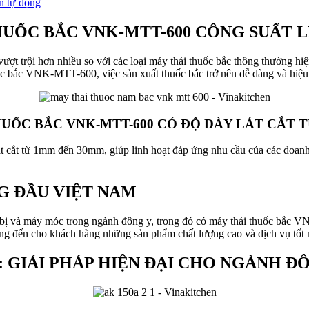
n tự động
HUỐC BẮC VNK-MTT-600 CÔNG SUẤT L
 trội hơn nhiều so với các loại máy thái thuốc bắc thông thường hiện
c bắc VNK-MTT-600, việc sản xuất thuốc bắc trở nên dễ dàng và hiệu 
HUỐC BẮC VNK-MTT-600 CÓ ĐỘ DÀY LÁT CẮT 
 cắt từ 1mm đến 30mm, giúp linh hoạt đáp ứng nhu cầu của các doanh 
G ĐẦU VIỆT NAM
bị và máy móc trong ngành đông y, trong đó có máy thái thuốc bắc 
đến cho khách hàng những sản phẩm chất lượng cao và dịch vụ tốt 
 GIẢI PHÁP HIỆN ĐẠI CHO NGÀNH Đ