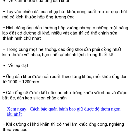
Về kích thước của ống dẫn khói
– Tùy vào chiều dài của chụp hút khói, công suất motor quạt hút
mà có kích thước hộp ống tương ứng
– Hình dáng ống dẫn thường hộp vuông nhưng ở những mặt bằng
lắp đặt có đường đi khó, nhiều vật cản thì có thể chỉnh sửa
thành hình chữ nhật
– Trong cùng một hệ thống, các ống khói cần phải đồng nhất
kích thước với nhau, hạn chế sự chênh lệch trong thiết kế
Về lắp đặt:
– Ống dẫn khói được sản xuất theo từng khúc, mỗi khúc ống dài
từ 1000 – 1200mm
– Các ống sẽ được kết nối sao cho trùng khớp với nhau và được
bắt ốc, dán keo silicon chắc chắn
Xem ngay:
Cách bảo quản bánh bao giữ được độ thơm ngon
lâu nhất
– Khi đường đi khó khăn thì có thể làm khúc ống cong, nghiêng
theo yêu cầu