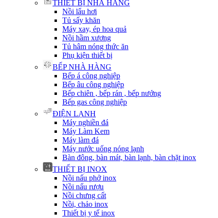
THIẾT BỊ NHÀ HÀNG
Nồi lẩu hơi
Tủ sấy khăn
Máy xay, ép hoa quả
Nồi hầm xương
Tủ hâm nóng thức ăn
Phụ kiện thiết bị
BẾP NHÀ HÀNG
Bếp á công nghiệp
Bếp âu công nghiệp
Bếp chiên , bếp rán , bếp nướng
Bếp gas công nghiệp
ĐIỆN LẠNH
Máy nghiền đá
Máy Làm Kem
Máy làm đá
Máy nước uống nóng lạnh
Bàn đông, bàn mát, bàn lạnh, bàn chặt inox
THIẾT BỊ INOX
Nồi nấu phở inox
Nồi nấu rượu
Nồi chưng cất
Nồi, chảo inox
Thiết bị y tế inox