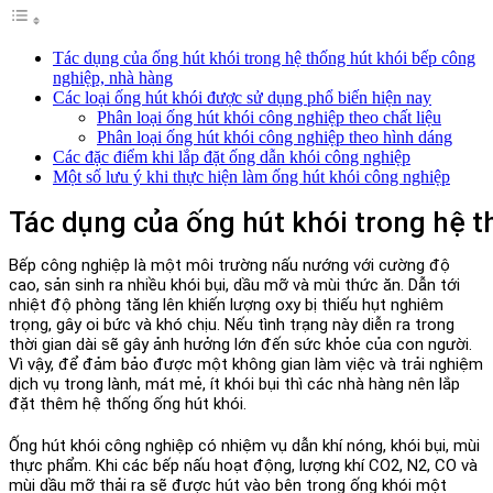
Tác dụng của ống hút khói trong hệ thống hút khói bếp công
nghiệp, nhà hàng
Các loại ống hút khói được sử dụng phổ biến hiện nay
Phân loại ống hút khói công nghiệp theo chất liệu
Phân loại ống hút khói công nghiệp theo hình dáng
Các đặc điểm khi lắp đặt ống dẫn khói công nghiệp
Một số lưu ý khi thực hiện làm ống hút khói công nghiệp
Tác dụng của ống hút khói trong hệ 
Bếp công nghiệp
là một môi trường nấu nướng với cường độ
cao, sản sinh ra nhiều khói bụi, dầu mỡ và mùi thức ăn. Dẫn tới
nhiệt độ phòng tăng lên khiến lượng oxy bị thiếu hụt nghiêm
trọng, gây oi bức và khó chịu. Nếu tình trạng này diễn ra trong
thời gian dài sẽ gây ảnh hưởng lớn đến sức khỏe của con người.
Vì vậy, để đảm bảo được một không gian làm việc và trải nghiệm
dịch vụ trong lành, mát mẻ, ít khói bụi thì các nhà hàng nên lắp
đặt thêm hệ thống ống hút khói.
Ống hút khói công nghiệp
có nhiệm vụ dẫn khí nóng, khói bụi, mùi
thực phẩm. Khi các bếp nấu hoạt động, lượng khí
CO2, N2, CO
và
mùi dầu mỡ thải ra sẽ được hút vào bên trong ống khói một