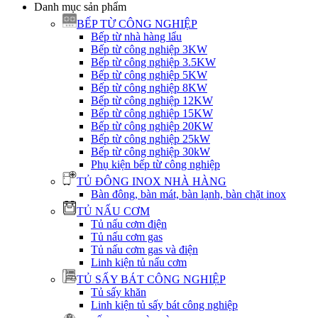
Danh mục sản phẩm
BẾP TỪ CÔNG NGHIỆP
Bếp từ nhà hàng lẩu
Bếp từ công nghiệp 3KW
Bếp từ công nghiệp 3.5KW
Bếp từ công nghiệp 5KW
Bếp từ công nghiệp 8KW
Bếp từ công nghiệp 12KW
Bếp từ công nghiệp 15KW
Bếp từ công nghiệp 20KW
Bếp từ công nghiệp 25kW
Bếp từ công nghiệp 30kW
Phụ kiện bếp từ công nghiệp
TỦ ĐÔNG INOX NHÀ HÀNG
Bàn đông, bàn mát, bàn lạnh, bàn chặt inox
TỦ NẤU CƠM
Tủ nấu cơm điện
Tủ nấu cơm gas
Tủ nấu cơm gas và điện
Linh kiện tủ nấu cơm
TỦ SẤY BÁT CÔNG NGHIỆP
Tủ sấy khăn
Linh kiện tủ sấy bát công nghiệp