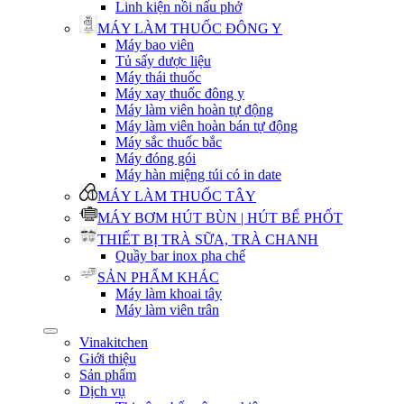
Linh kiện nồi nấu phở
MÁY LÀM THUỐC ĐÔNG Y
Máy bao viên
Tủ sấy dược liệu
Máy thái thuốc
Máy xay thuốc đông y
Máy làm viên hoàn tự động
Máy làm viên hoàn bán tự động
Máy sắc thuốc bắc
Máy đóng gói
Máy hàn miệng túi có in date
MÁY LÀM THUỐC TÂY
MÁY BƠM HÚT BÙN | HÚT BỂ PHỐT
THIẾT BỊ TRÀ SỮA, TRÀ CHANH
Quầy bar inox pha chế
SẢN PHẨM KHÁC
Máy làm khoai tây
Máy làm viên trân
Vinakitchen
Giới thiệu
Sản phẩm
Dịch vụ