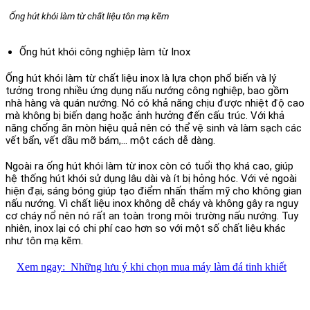
Ống hút khói làm từ chất liệu tôn mạ kẽm
Ống hút khói công nghiệp làm từ Inox
Ống hút khói làm từ chất liệu inox là lựa chọn phổ biến và lý
tưởng trong nhiều ứng dụng nấu nướng công nghiệp, bao gồm
nhà hàng và quán nướng. Nó có khả năng chịu được nhiệt độ cao
mà không bị biến dạng hoặc ảnh hưởng đến cấu trúc. Với khả
năng chống ăn mòn hiệu quả nên có thể vệ sinh và làm sạch các
vết bẩn, vết dầu mỡ bám,… một cách dễ dàng.
Ngoài ra ống hút khói làm từ inox còn có tuổi thọ khá cao, giúp
hệ thống hút khói sử dụng lâu dài và ít bị hỏng hóc. Với vẻ ngoài
hiện đại, sáng bóng giúp tạo điểm nhấn thẩm mỹ cho không gian
nấu nướng. Vì chất liệu inox không dễ cháy và không gây ra nguy
cơ cháy nổ nên nó rất an toàn trong môi trường nấu nướng. Tuy
nhiên, inox lại có chi phí cao hơn so với một số chất liệu khác
như tôn mạ kẽm.
Xem ngay:
Những lưu ý khi chọn mua máy làm đá tinh khiết