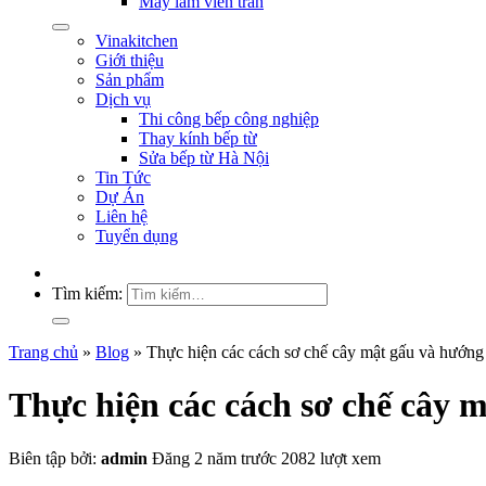
Máy làm viên trân
Vinakitchen
Giới thiệu
Sản phẩm
Dịch vụ
Thi công bếp công nghiệp
Thay kính bếp từ
Sửa bếp từ Hà Nội
Tin Tức
Dự Án
Liên hệ
Tuyển dụng
Tìm kiếm:
Trang chủ
»
Blog
»
Thực hiện các cách sơ chế cây mật gấu và hướng
Thực hiện các cách sơ chế cây 
Biên tập bởi:
admin
Đăng 2 năm trước
2082 lượt xem