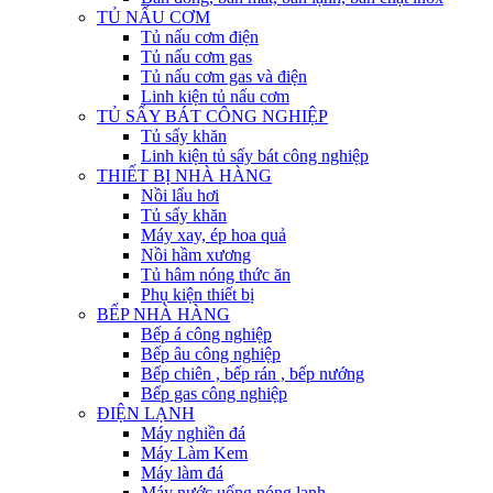
TỦ NẤU CƠM
Tủ nấu cơm điện
Tủ nấu cơm gas
Tủ nấu cơm gas và điện
Linh kiện tủ nấu cơm
TỦ SẤY BÁT CÔNG NGHIỆP
Tủ sấy khăn
Linh kiện tủ sấy bát công nghiệp
THIẾT BỊ NHÀ HÀNG
Nồi lẩu hơi
Tủ sấy khăn
Máy xay, ép hoa quả
Nồi hầm xương
Tủ hâm nóng thức ăn
Phụ kiện thiết bị
BẾP NHÀ HÀNG
Bếp á công nghiệp
Bếp âu công nghiệp
Bếp chiên , bếp rán , bếp nướng
Bếp gas công nghiệp
ĐIỆN LẠNH
Máy nghiền đá
Máy Làm Kem
Máy làm đá
Máy nước uống nóng lạnh