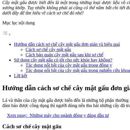
Cây mật gấu được biết đến là một trong những loại dược liệu vô 
xương khớp. Tuy nhiên không phải ai cũng có thể nắm bắt chi tiết
dưới đây để tìm hiểu về cách sơ chế đó nhé!
Mục lục nội dung
Hướng dẫn cách sơ chế cây mật gấu đơn giản và hiệu quả
Cách sơ chế cây mật gấu
Cách bảo quản cây mật gấu sau khi sơ chế
Sử dụng cây mật gấu có tốt cho sức khỏe hay không?
Tác dụng nổi bật của cây mật gấu trong đông y
Tác dụng nổi bật của cây mật gấu trong nghiên cứu khoa
Lời kết
Hướng dẫn cách sơ chế cây mật gấu đơn gi
Lá và thân của cây mật gấu được biến đến là những bộ phận thường 
đảm bảo được công dụng thì người dùng nên thu hái những cây đã tr
Xem ngay:
Những máy cho ngành đông y đáng đầu tư
Cách sơ chế cây mật gấu