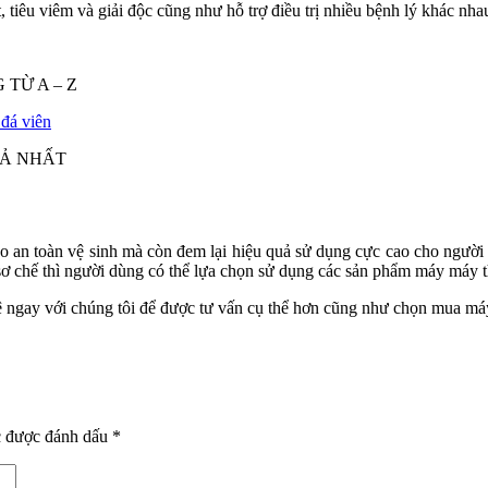
 tiêu viêm và giải độc cũng như hỗ trợ điều trị nhiều bệnh lý khác nha
 TỪ A – Z
đá viên
UẢ NHẤT
 an toàn vệ sinh mà còn đem lại hiệu quả sử dụng cực cao cho người dù
ơ chế thì người dùng có thể lựa chọn sử dụng các sản phẩm máy máy th
hệ ngay với chúng tôi để được tư vấn cụ thể hơn cũng như chọn mua má
c được đánh dấu
*