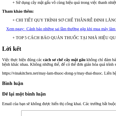
+ Sử dụng cây mật gấu vô cùng hiệu quả trong việc thanh nhiệt,
Tham khảo thêm:
+
CHI TIẾT QUY TRÌNH SƠ CHẾ THÂN/RỄ ĐINH LĂNG
Xem ngay:
Cảnh báo những sai lầm thường gặp khi mua máy làm 
+
TOP 5 CÁCH BẢO QUẢN THUỐC TẠI NHÀ HIỆU Q
Lời kết
Việc thực hiện đúng các
cách sơ chế cây mật gấu
không chỉ đảm bảo
bệnh khác nhau. Không những thế, để có thể đơn giản hóa quá trình s
https://vinakitchen.net/may-lam-thuoc-dong-y/may-thai-thuoc. Liên 
Bình luận
Để lại một bình luận
Email của bạn sẽ không được hiển thị công khai.
Các trường bắt buộ