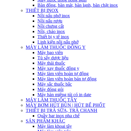
Bàn đông, bàn mát, bàn lạnh, bàn chặt inox
THIẾT BỊ INOX
Nồi nấu phở inox
Nồi nấu rượu
Nồi chưng cất
Nồi, chảo inox
Thiết bị y tế inox
Linh kiện nồi nấu phở
MÁY LÀM THUỐC ĐÔNG Y
Máy bao viên
Tủ sấy dược liệu
Máy thái thuốc
Máy xay thuốc đông y
Máy làm viên hoàn tự động
Máy làm viên hoàn bán tự động
Máy sắc thuốc bắc
Máy đóng gói
Máy hàn miệng túi có in date
MÁY LÀM THUỐC TÂY
MÁY BƠM HÚT BÙN | HÚT BỂ PHỐT
THIẾT BỊ TRÀ SỮA, TRÀ CHANH
Quầy bar inox pha chế
SẢN PHẨM KHÁC
Máy làm khoai tây