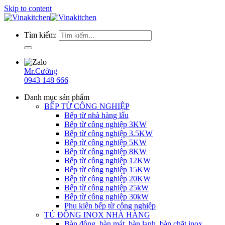
Skip to content
Tìm kiếm:
Mr.Cường
0943 148 666
Danh mục sản phẩm
BẾP TỪ CÔNG NGHIỆP
Bếp từ nhà hàng lẩu
Bếp từ công nghiệp 3KW
Bếp từ công nghiệp 3.5KW
Bếp từ công nghiệp 5KW
Bếp từ công nghiệp 8KW
Bếp từ công nghiệp 12KW
Bếp từ công nghiệp 15KW
Bếp từ công nghiệp 20KW
Bếp từ công nghiệp 25kW
Bếp từ công nghiệp 30kW
Phụ kiện bếp từ công nghiệp
TỦ ĐÔNG INOX NHÀ HÀNG
Bàn đông, bàn mát, bàn lạnh, bàn chặt inox