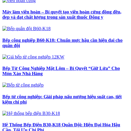
Máy làm viên hoàn – Bí quyết tạo viên hoàn cứng đồng đều,
đẹp và đạt chất lượng trong sản xuất thuốc Đông y
Bếp công nghiệp B60-K18: Chuẩn mực hậu cần hiện đại cho
quân đội
Bếp Từ Công Nghiệp Mặt Lõm – Bí Quyết “Giữ Lửa” Cho
Món Xào Nhà Hàng
Bếp từ công nghiệp: Giải pháp nấu nướng hiệu suất cao, tiết
kiệm chi phí
Hệ Thống Bếp Điện B30-K18 Quân Đội: Hiện Đại Hóa Hậu
Cần, Tối Ưu Chi Phí