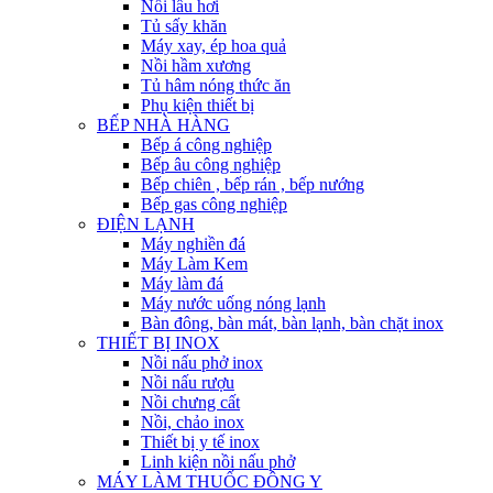
Nồi lẩu hơi
Tủ sấy khăn
Máy xay, ép hoa quả
Nồi hầm xương
Tủ hâm nóng thức ăn
Phụ kiện thiết bị
BẾP NHÀ HÀNG
Bếp á công nghiệp
Bếp âu công nghiệp
Bếp chiên , bếp rán , bếp nướng
Bếp gas công nghiệp
ĐIỆN LẠNH
Máy nghiền đá
Máy Làm Kem
Máy làm đá
Máy nước uống nóng lạnh
Bàn đông, bàn mát, bàn lạnh, bàn chặt inox
THIẾT BỊ INOX
Nồi nấu phở inox
Nồi nấu rượu
Nồi chưng cất
Nồi, chảo inox
Thiết bị y tế inox
Linh kiện nồi nấu phở
MÁY LÀM THUỐC ĐÔNG Y