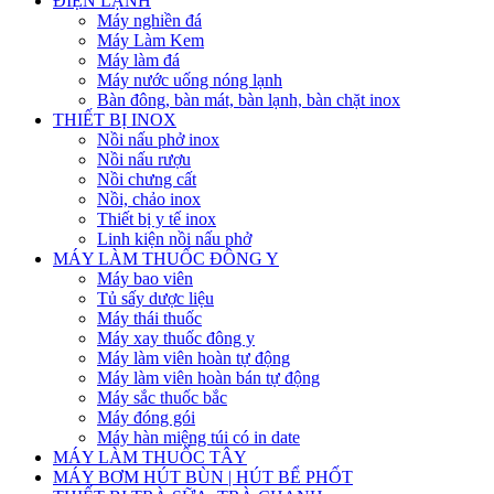
ĐIỆN LẠNH
Máy nghiền đá
Máy Làm Kem
Máy làm đá
Máy nước uống nóng lạnh
Bàn đông, bàn mát, bàn lạnh, bàn chặt inox
THIẾT BỊ INOX
Nồi nấu phở inox
Nồi nấu rượu
Nồi chưng cất
Nồi, chảo inox
Thiết bị y tế inox
Linh kiện nồi nấu phở
MÁY LÀM THUỐC ĐÔNG Y
Máy bao viên
Tủ sấy dược liệu
Máy thái thuốc
Máy xay thuốc đông y
Máy làm viên hoàn tự động
Máy làm viên hoàn bán tự động
Máy sắc thuốc bắc
Máy đóng gói
Máy hàn miệng túi có in date
MÁY LÀM THUỐC TÂY
MÁY BƠM HÚT BÙN | HÚT BỂ PHỐT