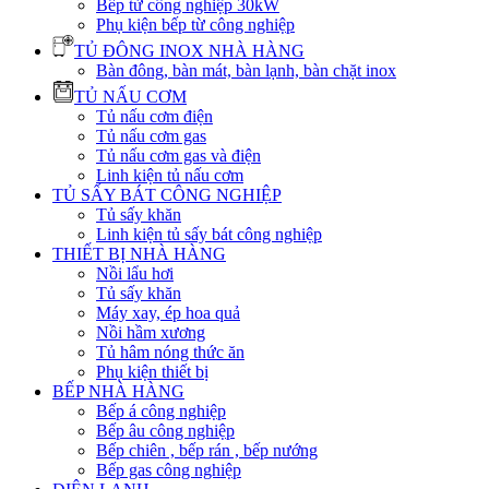
Bếp từ công nghiệp 30kW
Phụ kiện bếp từ công nghiệp
TỦ ĐÔNG INOX NHÀ HÀNG
Bàn đông, bàn mát, bàn lạnh, bàn chặt inox
TỦ NẤU CƠM
Tủ nấu cơm điện
Tủ nấu cơm gas
Tủ nấu cơm gas và điện
Linh kiện tủ nấu cơm
TỦ SẤY BÁT CÔNG NGHIỆP
Tủ sấy khăn
Linh kiện tủ sấy bát công nghiệp
THIẾT BỊ NHÀ HÀNG
Nồi lẩu hơi
Tủ sấy khăn
Máy xay, ép hoa quả
Nồi hầm xương
Tủ hâm nóng thức ăn
Phụ kiện thiết bị
BẾP NHÀ HÀNG
Bếp á công nghiệp
Bếp âu công nghiệp
Bếp chiên , bếp rán , bếp nướng
Bếp gas công nghiệp