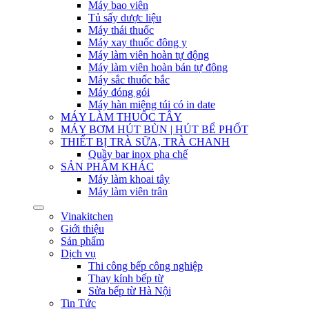
Máy bao viên
Tủ sấy dược liệu
Máy thái thuốc
Máy xay thuốc đông y
Máy làm viên hoàn tự động
Máy làm viên hoàn bán tự động
Máy sắc thuốc bắc
Máy đóng gói
Máy hàn miệng túi có in date
MÁY LÀM THUỐC TÂY
MÁY BƠM HÚT BÙN | HÚT BỂ PHỐT
THIẾT BỊ TRÀ SỮA, TRÀ CHANH
Quầy bar inox pha chế
SẢN PHẨM KHÁC
Máy làm khoai tây
Máy làm viên trân
Vinakitchen
Giới thiệu
Sản phẩm
Dịch vụ
Thi công bếp công nghiệp
Thay kính bếp từ
Sửa bếp từ Hà Nội
Tin Tức