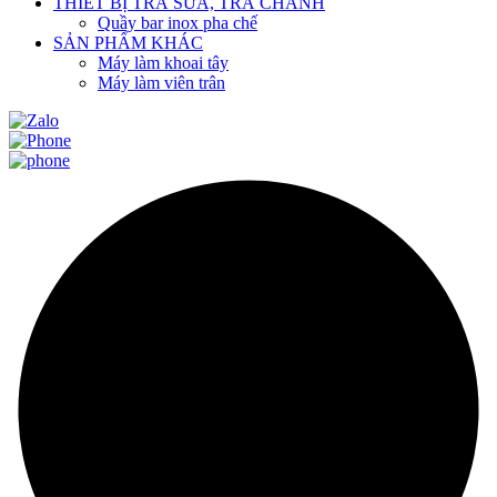
THIẾT BỊ TRÀ SỮA, TRÀ CHANH
Quầy bar inox pha chế
SẢN PHẨM KHÁC
Máy làm khoai tây
Máy làm viên trân