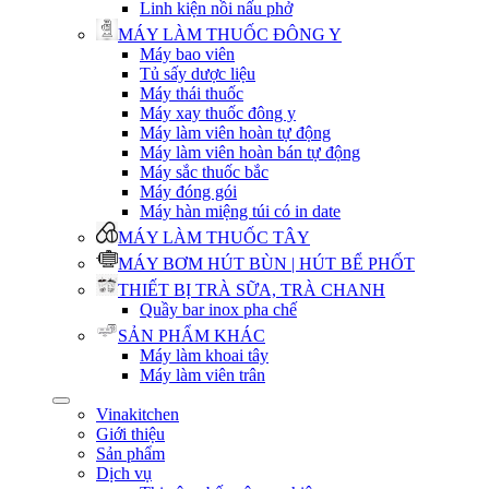
Linh kiện nồi nấu phở
MÁY LÀM THUỐC ĐÔNG Y
Máy bao viên
Tủ sấy dược liệu
Máy thái thuốc
Máy xay thuốc đông y
Máy làm viên hoàn tự động
Máy làm viên hoàn bán tự động
Máy sắc thuốc bắc
Máy đóng gói
Máy hàn miệng túi có in date
MÁY LÀM THUỐC TÂY
MÁY BƠM HÚT BÙN | HÚT BỂ PHỐT
THIẾT BỊ TRÀ SỮA, TRÀ CHANH
Quầy bar inox pha chế
SẢN PHẨM KHÁC
Máy làm khoai tây
Máy làm viên trân
Vinakitchen
Giới thiệu
Sản phẩm
Dịch vụ