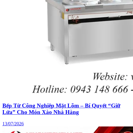
Bếp Từ Công Nghiệp Mặt Lõm – Bí Quyết “Giữ
Lửa” Cho Món Xào Nhà Hàng
13/07/2026