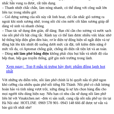
nhấc hẳn vung ra được, rất tiện dụng.
– Thanh nhiệt chắc chắn, làm nóng nhanh, có thể dùng với công suất lớn
liên tục trong nhiều giờ.
– Giỏ đựng xương của nồi này rất linh hoạt, chỉ cần nhấc giỏ xương ra
ngoài khi ninh xương nhừ, trong nồi chỉ còn nước cốt hầm xương giúp dễ
dàng vệ sinh và nhanh chóng.
– Thao tác sử dụng đơn giản, dễ dàng. Bạn chỉ cần cho xương và nước sạch
vào nồi phở rồi bật công tắc. Rảnh tay có thể làm được nhiều việc khác nhờ
hệ thống hộp điện gồm đèn báo, rơ le điện tự động hiện số ngắt điện và tự
động bật lên khi nhiệt độ xuống dưới mức cài đặt, tiết kiệm điện năng ở
mức tối đa, có Aptomat chống giật, chống dò điện rất tiện lợi và an toàn.
– Dùng
nồi làm phở bằng điện
không phải chịu bụi bẩn và nhiệt độ của
bếp than, bếp gas truyền thống, giữ gìn môi trường trong lành.
Xem ngay:
Top 8 mẫu tủ trưng bày thực phẩm đông lạnh hot
nhất
Với những ưu điểm trên, nồi làm phở chính là bí quyết nấu tô phở ngon
khó cưỡng của nhiều quán phở nổi tiếng Hà Thành. Nồi phở có chất lượng
hoàn hảo và tính năng vượt trội, xứng đáng là sự lựa chọn hàng đầu cho
mọi người tiêu dùng hiện nay. Nếu bạn có nhu cầu sử dụng nồi làm phở
liên hệ với Vinakichen.net –đơn vị sản xuất, cung cấp nồi nấu phở uy tín tại
Hà Nội nhé. HOTLINE: 0969 578 901- 0943 148 666 để được tư vấn và
báo giá tốt nhất nhé!