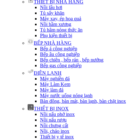
THIẾT BỊ NHÀ HÀNG
Nồi lẩu hơi
Tủ sấy khăn
Máy xay, ép hoa quả
Nồi hầm xương
Tủ hâm nóng thức ăn
Phụ kiện thiết bị
BẾP NHÀ HÀNG
Bếp á công nghiệp
Bếp âu công nghiệp
Bếp chiên , bếp rán , bếp nướng
Bếp gas công nghiệp
ĐIỆN LẠNH
Máy nghiền đá
Máy Làm Kem
Máy làm đá
Máy nước uống nóng lạnh
Bàn đông, bàn mát, bàn lạnh, bàn chặt inox
THIẾT BỊ INOX
Nồi nấu phở inox
Nồi nấu rượu
Nồi chưng cất
Nồi, chảo inox
Thiết bị y tế inox