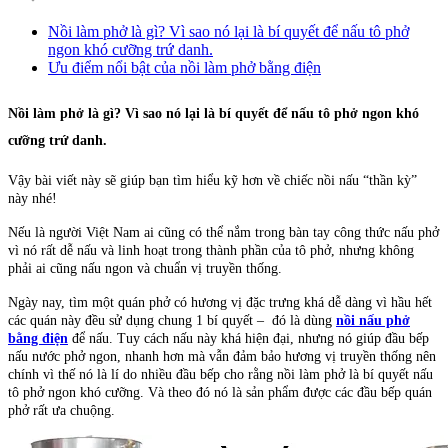
Nồi làm phở là gì? Vì sao nó lại là bí quyết để nấu tô phở
ngon khó cưỡng trứ danh.
Ưu điểm nổi bật của nồi làm phở bằng điện
Nồi làm phở là gì? Vì sao nó lại là bí quyết để nấu tô phở ngon khó
cưỡng trứ danh.
Vậy bài viết này sẽ giúp bạn tìm hiểu kỹ hơn về chiếc nồi nấu “thần kỳ”
này nhé!
Nếu là người Việt Nam ai cũng có thể nắm trong bàn tay công thức nấu phở
vì nó rất dễ nấu và linh hoạt trong thành phần của tô phở, nhưng không
phải ai cũng nấu ngon và chuẩn vị truyền thống.
Ngày nay, tìm một quán phở có hương vị đặc trưng khá dễ dàng vì hầu hết
các quán này đều sử dụng chung 1 bí quyết – đó là dùng
nồi nấu phở
bằng điện
để nấu. Tuy cách nấu này khá hiện đại, nhưng nó giúp đầu bếp
nấu nước phở ngon, nhanh hơn mà vẫn đảm bảo hương vị truyền thống nên
chính vì thế nó là lí do nhiều đầu bếp cho rằng nồi làm phở là bí quyết nấu
tô phở ngon khó cưỡng. Và theo đó nó là sản phẩm được các đầu bếp quán
phở rất ưa chuộng.