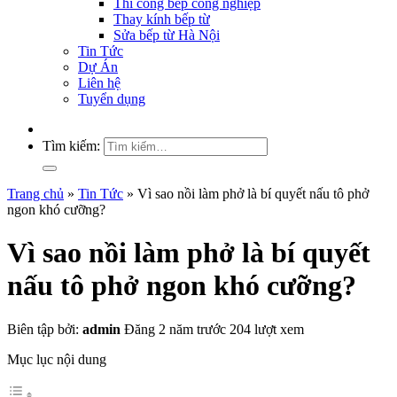
Thi công bếp công nghiệp
Thay kính bếp từ
Sửa bếp từ Hà Nội
Tin Tức
Dự Án
Liên hệ
Tuyển dụng
Tìm kiếm:
Trang chủ
»
Tin Tức
»
Vì sao nồi làm phở là bí quyết nấu tô phở
ngon khó cưỡng?
Vì sao nồi làm phở là bí quyết
nấu tô phở ngon khó cưỡng?
Biên tập bởi:
admin
Đăng 2 năm trước
204 lượt xem
Mục lục nội dung