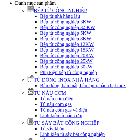
Danh mục sản phẩm
BẾP TỪ CÔNG NGHIỆP
Bếp từ nhà hàng lẩu
Bếp từ công nghiệp 3KW
Bếp từ công nghiệp 3.5KW
Bếp từ công nghiệp 5KW
Bếp từ công nghiệp 8KW
Bếp từ công nghiệp 12KW
Bếp từ công nghiệp 15KW
Bếp từ công nghiệp 20KW
Bếp từ công nghiệp 25kW
Bếp từ công nghiệp 30kW
Phụ kiện bếp từ công nghiệp
TỦ ĐÔNG INOX NHÀ HÀNG
Bàn đông, bàn mát, bàn lạnh, bàn chặt inox
TỦ NẤU CƠM
Tủ nấu cơm điện
Tủ nấu cơm gas
Tủ nấu cơm gas và điện
Linh kiện tủ nấu cơm
TỦ SẤY BÁT CÔNG NGHIỆP
Tủ sấy khăn
Linh kiện tủ sấy bát công nghiệp