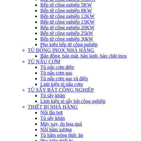
Bếp từ công nghiệp 5KW
Bếp từ công nghiệp 8KW
Bếp từ công nghiệp 12KW
Bếp từ công nghiệp 15KW
Bếp từ công nghiệp 20KW
Bếp từ công nghiệp 25kW
Bếp từ công nghiệp 30kW
Phụ kiện bếp từ công nghiệp
TỦ ĐÔNG INOX NHÀ HÀNG
Bàn đông, bàn mát, bàn lạnh, bàn chặt inox
TỦ NẤU CƠM
Tủ nấu cơm điện
Tủ nấu cơm gas
Tủ nấu cơm gas và điện
Linh kiện tủ nấu cơm
TỦ SẤY BÁT CÔNG NGHIỆP
Tủ sấy khăn
Linh kiện tủ sấy bát công nghiệp
THIẾT BỊ NHÀ HÀNG
Nồi lẩu hơi
Tủ sấy khăn
Máy xay, ép hoa quả
Nồi hầm xương
Tủ hâm nóng thức ăn
Phụ kiện thiết bị