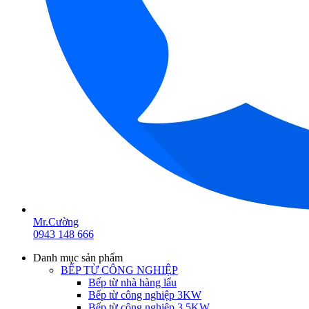
Mr.Cường
0943 148 666
Danh mục sản phẩm
BẾP TỪ CÔNG NGHIỆP
Bếp từ nhà hàng lẩu
Bếp từ công nghiệp 3KW
Bếp từ công nghiệp 3.5KW