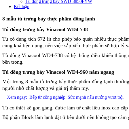
Tủ đông trưng bày SWD-3850FYW
Kết luận
8 mẫu tủ trưng bày thực phẩm đông lạnh
Tủ đông trưng bày Vinacool WD4-738
Tủ có dung tích 672 lít cho phép bảo quản nhiều thực phẩm 
cũng khá tiện dụng, nên việc sắp xếp thực phẩm sẽ hợp lý 
Tủ đông Vinacool WD4-738 có hệ thống điều khiển thông mi
bên trong.
Tủ đông trưng bày Vinacool WD4-960 nằm ngang
Một trong
8 mẫu tủ trưng bày thực phẩm đông lạnh
thường 
người nhờ chất lượng và giá trị thẩm mỹ.
Xem ngay:
Bếp từ công nghiệp: Sức mạnh nấu nướng vượt trội
Tủ có thiết kế gọn gàng, được làm từ chất liệu inox cao cấ
Bộ phận Block làm lạnh đặt ở bên dưới nên không tạo cảm 