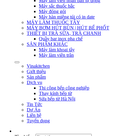
Máy làm viên hoàn bán tự động
Máy sắc thuốc bắc
Máy đóng gói
Máy hàn miệng túi có in date
MÁY LÀM THUỐC TÂY
MÁY BƠM HÚT BÙN | HÚT BỂ PHỐT
THIẾT BỊ TRÀ SỮA, TRÀ CHANH
Quầy bar inox pha chế
SẢN PHẨM KHÁC
Máy làm khoai tây
Máy làm viên trân
Vinakitchen
Giới thiệu
Sản phẩm
Dịch vụ
Thi công bếp công nghiệp
Thay kính bếp từ
Sửa bếp từ Hà Nội
Tin Tức
Dự Án
Liên hệ
Tuyển dụng