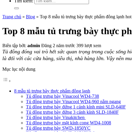
Tìm kiếm:
Trang chủ
»
Blog
»
Top 8 mẫu tủ trưng bày thực phẩm đông lạnh hot
Top 8 mẫu tủ trưng bày thực p
Biên tập bởi:
admin
Đăng 2 năm trước
399 lượt xem
Tủ đông đóng vai trò hết sức quan trọng trong cuộc sống hi
là đối với các cửa hàng, siêu thị, nhà hàng lớn. Vậy nên 
Mục lục nội dung
8 mẫu tủ trưng bày thực phẩm đông lạnh
Tủ đông trưng bày Vinacool WD4-738
Tủ đông trưng bày Vinacool WD4-960 nằm ngang
Tủ đông trưng bày đứng 1 cánh kính mini SLD-640F
Tủ đông trưng bày đứng 3 cánh kính SLD-1840F
Tủ đông trưng bày Vinakitchen
Tủ đông trưng bày mặt kính cong WD4-1008
Tủ đông trưng bày SWD-1850YC