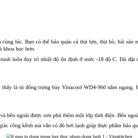
cùng lúc. Bạn có thể bảo quản cả thịt lợn, thịt bò, hải sản
và khoa học hơn.
nh luôn duy trì nhiệt độ ổn định ở mức -18 độ C. Dù đặt ở 
thấy là tủ đông trưng bày Vinacool WD4-960 nằm ngang. Hi
p và bên ngoài được sơn phủ thêm một lớp tĩnh điện. Bên ngoà
giác cồng kềnh mà vẫn có đủ hơi lạnh giúp thực phẩm bảo qu