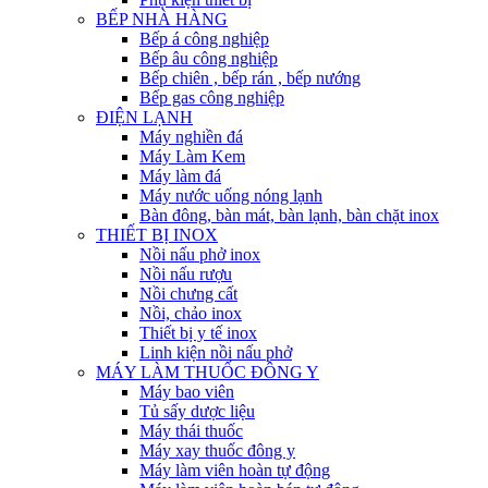
BẾP NHÀ HÀNG
Bếp á công nghiệp
Bếp âu công nghiệp
Bếp chiên , bếp rán , bếp nướng
Bếp gas công nghiệp
ĐIỆN LẠNH
Máy nghiền đá
Máy Làm Kem
Máy làm đá
Máy nước uống nóng lạnh
Bàn đông, bàn mát, bàn lạnh, bàn chặt inox
THIẾT BỊ INOX
Nồi nấu phở inox
Nồi nấu rượu
Nồi chưng cất
Nồi, chảo inox
Thiết bị y tế inox
Linh kiện nồi nấu phở
MÁY LÀM THUỐC ĐÔNG Y
Máy bao viên
Tủ sấy dược liệu
Máy thái thuốc
Máy xay thuốc đông y
Máy làm viên hoàn tự động