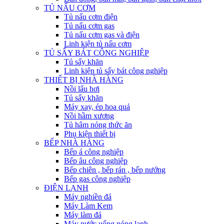
TỦ NẤU CƠM
Tủ nấu cơm điện
Tủ nấu cơm gas
Tủ nấu cơm gas và điện
Linh kiện tủ nấu cơm
TỦ SẤY BÁT CÔNG NGHIỆP
Tủ sấy khăn
Linh kiện tủ sấy bát công nghiệp
THIẾT BỊ NHÀ HÀNG
Nồi lẩu hơi
Tủ sấy khăn
Máy xay, ép hoa quả
Nồi hầm xương
Tủ hâm nóng thức ăn
Phụ kiện thiết bị
BẾP NHÀ HÀNG
Bếp á công nghiệp
Bếp âu công nghiệp
Bếp chiên , bếp rán , bếp nướng
Bếp gas công nghiệp
ĐIỆN LẠNH
Máy nghiền đá
Máy Làm Kem
Máy làm đá
Máy nước uống nóng lạnh