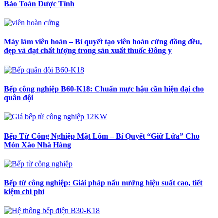
Bảo Toàn Dược Tính
Máy làm viên hoàn – Bí quyết tạo viên hoàn cứng đồng đều,
đẹp và đạt chất lượng trong sản xuất thuốc Đông y
Bếp công nghiệp B60-K18: Chuẩn mực hậu cần hiện đại cho
quân đội
Bếp Từ Công Nghiệp Mặt Lõm – Bí Quyết “Giữ Lửa” Cho
Món Xào Nhà Hàng
Bếp từ công nghiệp: Giải pháp nấu nướng hiệu suất cao, tiết
kiệm chi phí