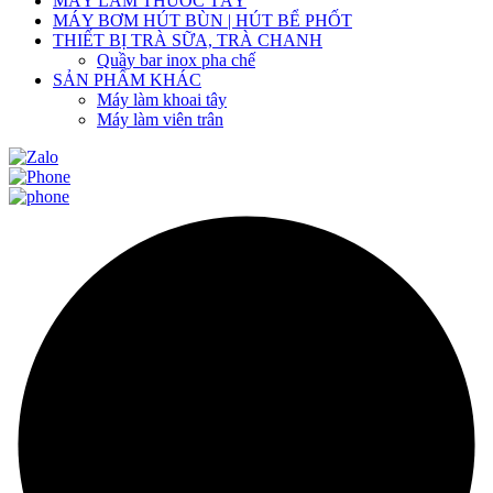
MÁY LÀM THUỐC TÂY
MÁY BƠM HÚT BÙN | HÚT BỂ PHỐT
THIẾT BỊ TRÀ SỮA, TRÀ CHANH
Quầy bar inox pha chế
SẢN PHẨM KHÁC
Máy làm khoai tây
Máy làm viên trân