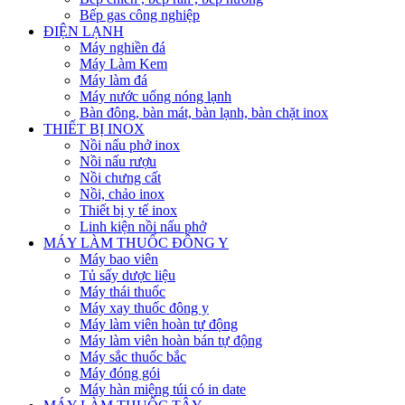
Bếp gas công nghiệp
ĐIỆN LẠNH
Máy nghiền đá
Máy Làm Kem
Máy làm đá
Máy nước uống nóng lạnh
Bàn đông, bàn mát, bàn lạnh, bàn chặt inox
THIẾT BỊ INOX
Nồi nấu phở inox
Nồi nấu rượu
Nồi chưng cất
Nồi, chảo inox
Thiết bị y tế inox
Linh kiện nồi nấu phở
MÁY LÀM THUỐC ĐÔNG Y
Máy bao viên
Tủ sấy dược liệu
Máy thái thuốc
Máy xay thuốc đông y
Máy làm viên hoàn tự động
Máy làm viên hoàn bán tự động
Máy sắc thuốc bắc
Máy đóng gói
Máy hàn miệng túi có in date