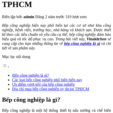
TPHCM
Biên tập bởi:
admin
Đăng 2 năm trước
319 lượt xem
Bếp công nghiệp hiện nay phổ biến tại các cơ sở như khu công
nghiệp, bệnh viện, trường học, nhà hàng và khách sạn. Được thiết
kế theo các tiêu chuẩn và yêu cầu cụ thể, bếp công nghiệp đảm bảo
hiệu quả và tốc độ phục vụ cao. Trong bài viết này,
Vinakitchen
sẽ
cung cấp cho bạn những thông tin về
bếp công nghiệp là gì
và chi
tiết về sản phẩm này.
Mục lục nội dung
Bếp công nghiệp là gì?
Các loại bếp công nghiệp phổ biến hiện nay
Ưu điểm vượt trội của bếp công nghiệp
Địa chỉ mua bếp công nghiệp uy tín tại TPHCM
Bếp công nghiệp là gì?
Bếp công nghiệp là một hệ thống thiết bị nấu nướng và chế biến