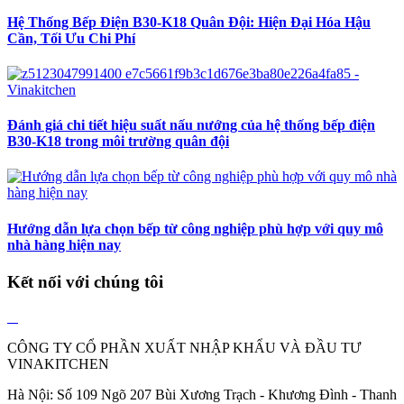
Hệ Thống Bếp Điện B30-K18 Quân Đội: Hiện Đại Hóa Hậu
Cần, Tối Ưu Chi Phí
Đánh giá chi tiết hiệu suất nấu nướng của hệ thống bếp điện
B30-K18 trong môi trường quân đội
Hướng dẫn lựa chọn bếp từ công nghiệp phù hợp với quy mô
nhà hàng hiện nay
Kết nối với chúng tôi
CÔNG TY CỔ PHẦN XUẤT NHẬP KHẨU VÀ ĐẦU TƯ
VINAKITCHEN
Hà Nội: Số 109 Ngõ 207 Bùi Xương Trạch - Khương Đình - Thanh