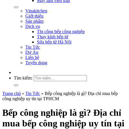
Máy làm viên trân
Vinakitchen
Giới thiệu
Sản phẩm
Dịch vụ
Thi công bếp công nghiệp
Thay kính bếp từ
Sửa bếp từ Hà Nội
Tin Tức
Dự Án
Liên hệ
Tuyển dụng
Tìm kiếm:
Trang chủ
»
Tin Tức
»
Bếp công nghiệp là gì? Địa chỉ mua bếp
công nghiệp uy tín tại TPHCM
Bếp công nghiệp là gì? Địa chỉ
mua bếp công nghiệp uy tín tại