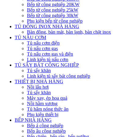
Bếp từ công nghiệp 20KW
Bếp từ công nghiệp 25kW
Bếp từ công nghiệp 30kW
Phụ kiện bếp từ công nghiệp
TỦ ĐÔNG INOX NHÀ HÀNG
Bàn đông, bàn mát, bàn lạnh, bàn chặt inox
TỦ NẤU CƠM
Tủ nấu cơm điện
Tủ nấu cơm gas
Tủ nấu cơm gas và điện
Linh kiện tủ nấu cơm
TỦ SẤY BÁT CÔNG NGHIỆP
Tủ sấy khăn
Linh kiện tủ sấy bát công nghiệp
THIẾT BỊ NHÀ HÀNG
Nồi lẩu hơi
Tủ sấy khăn
Máy xay, ép hoa quả
Nồi hầm xương
Tủ hâm nóng thức ăn
Phụ kiện thiết bị
BẾP NHÀ HÀNG
Bếp á công nghiệp
Bếp âu công nghiệp
Bếp chiên , bếp rán , bếp nướng