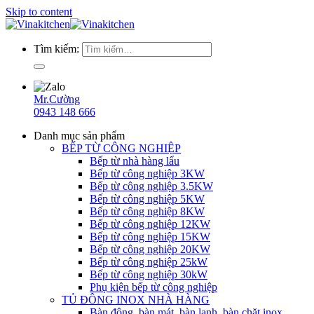
Skip to content
Tìm kiếm:
Mr.Cường
0943 148 666
Danh mục sản phẩm
BẾP TỪ CÔNG NGHIỆP
Bếp từ nhà hàng lẩu
Bếp từ công nghiệp 3KW
Bếp từ công nghiệp 3.5KW
Bếp từ công nghiệp 5KW
Bếp từ công nghiệp 8KW
Bếp từ công nghiệp 12KW
Bếp từ công nghiệp 15KW
Bếp từ công nghiệp 20KW
Bếp từ công nghiệp 25kW
Bếp từ công nghiệp 30kW
Phụ kiện bếp từ công nghiệp
TỦ ĐÔNG INOX NHÀ HÀNG
Bàn đông, bàn mát, bàn lạnh, bàn chặt inox