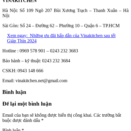
VINAKITCHEN
Hà Nội: Số 109 Ngõ 207 Bùi Xương Trạch – Thanh Xuân – Hà
Nội
Sài Gòn: Số 24 – Đường 62 – Phường 10 – Quận 6 – TP.HCM
Xem ngay:
Những ưu đãi hấp dẫn của Vinakitchen sau tết
Giáp Thìn 2024
Hotline : 0969 578 901 – 0243 232 3683
Bảo hành – kỹ thuật: 0243 232 3684
CSKH: 0943 148 666
Email: vinakitchen.net@gmail.com
Bình luận
Để lại một bình luận
Email của bạn sẽ không được hiển thị công khai.
Các trường bắt
buộc được đánh dấu
*
Bình luận
*