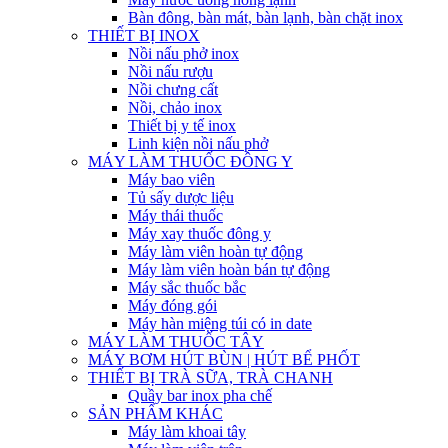
Bàn đông, bàn mát, bàn lạnh, bàn chặt inox
THIẾT BỊ INOX
Nồi nấu phở inox
Nồi nấu rượu
Nồi chưng cất
Nồi, chảo inox
Thiết bị y tế inox
Linh kiện nồi nấu phở
MÁY LÀM THUỐC ĐÔNG Y
Máy bao viên
Tủ sấy dược liệu
Máy thái thuốc
Máy xay thuốc đông y
Máy làm viên hoàn tự động
Máy làm viên hoàn bán tự động
Máy sắc thuốc bắc
Máy đóng gói
Máy hàn miệng túi có in date
MÁY LÀM THUỐC TÂY
MÁY BƠM HÚT BÙN | HÚT BỂ PHỐT
THIẾT BỊ TRÀ SỮA, TRÀ CHANH
Quầy bar inox pha chế
SẢN PHẨM KHÁC
Máy làm khoai tây