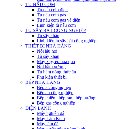
TỦ NẤU CƠM
Tủ nấu cơm điện
Tủ nấu cơm gas
Tủ nấu cơm gas và điện
Linh kiện tủ nấu cơm
TỦ SẤY BÁT CÔNG NGHIỆP
Tủ sấy khăn
Linh kiện tủ sấy bát công nghiệp
THIẾT BỊ NHÀ HÀNG
Nồi lẩu hơi
Tủ sấy khăn
Máy xay, ép hoa quả
Nồi hầm xương
Tủ hâm nóng thức ăn
Phụ kiện thiết bị
BẾP NHÀ HÀNG
Bếp á công nghiệp
Bếp âu công nghiệp
Bếp chiên , bếp rán , bếp nướng
Bếp gas công nghiệp
ĐIỆN LẠNH
Máy nghiền đá
Máy Làm Kem
Máy làm đá
Máy nước uống nóng lạnh