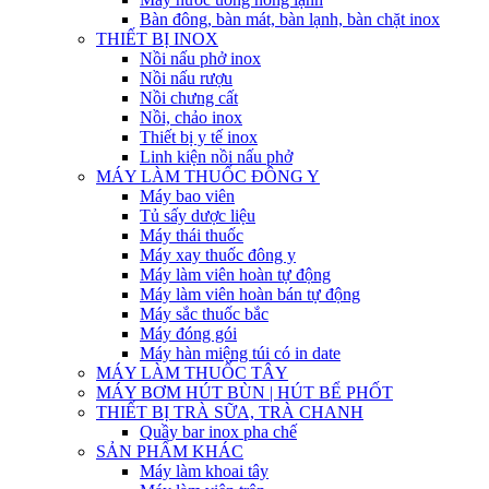
Bàn đông, bàn mát, bàn lạnh, bàn chặt inox
THIẾT BỊ INOX
Nồi nấu phở inox
Nồi nấu rượu
Nồi chưng cất
Nồi, chảo inox
Thiết bị y tế inox
Linh kiện nồi nấu phở
MÁY LÀM THUỐC ĐÔNG Y
Máy bao viên
Tủ sấy dược liệu
Máy thái thuốc
Máy xay thuốc đông y
Máy làm viên hoàn tự động
Máy làm viên hoàn bán tự động
Máy sắc thuốc bắc
Máy đóng gói
Máy hàn miệng túi có in date
MÁY LÀM THUỐC TÂY
MÁY BƠM HÚT BÙN | HÚT BỂ PHỐT
THIẾT BỊ TRÀ SỮA, TRÀ CHANH
Quầy bar inox pha chế
SẢN PHẨM KHÁC
Máy làm khoai tây