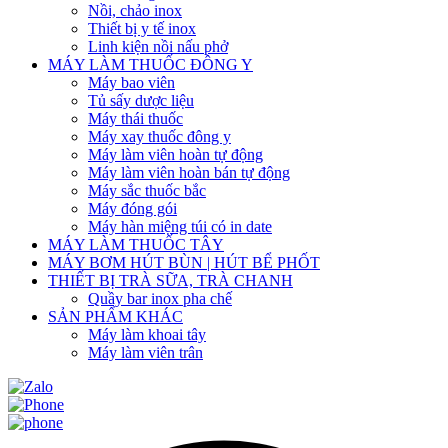
Nồi, chảo inox
Thiết bị y tế inox
Linh kiện nồi nấu phở
MÁY LÀM THUỐC ĐÔNG Y
Máy bao viên
Tủ sấy dược liệu
Máy thái thuốc
Máy xay thuốc đông y
Máy làm viên hoàn tự động
Máy làm viên hoàn bán tự động
Máy sắc thuốc bắc
Máy đóng gói
Máy hàn miệng túi có in date
MÁY LÀM THUỐC TÂY
MÁY BƠM HÚT BÙN | HÚT BỂ PHỐT
THIẾT BỊ TRÀ SỮA, TRÀ CHANH
Quầy bar inox pha chế
SẢN PHẨM KHÁC
Máy làm khoai tây
Máy làm viên trân