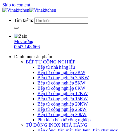
Skip to content
Tìm kiếm:
Mr.Cường
0943 148 666
Danh mục sản phẩm
BẾP TỪ CÔNG NGHIỆP
Bếp từ nhà hàng lẩu
Bếp từ công nghiệp 3KW
Bếp từ công nghiệp 3.5KW
Bếp từ công nghiệp 5KW
Bếp từ công nghiệp 8KW
Bếp từ công nghiệp 12KW
Bếp từ công nghiệp 15KW
Bếp từ công nghiệp 20KW
Bếp từ công nghiệp 25kW
Bếp từ công nghiệp 30kW
Phụ kiện bếp từ công nghiệp
TỦ ĐÔNG INOX NHÀ HÀNG
Bàn đông, bàn mát, bàn lạnh, bàn chặt inox