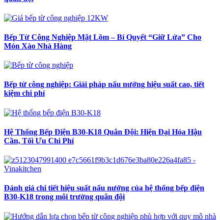
Bếp Từ Công Nghiệp Mặt Lõm – Bí Quyết “Giữ Lửa” Cho
Món Xào Nhà Hàng
Bếp từ công nghiệp: Giải pháp nấu nướng hiệu suất cao, tiết
kiệm chi phí
Hệ Thống Bếp Điện B30-K18 Quân Đội: Hiện Đại Hóa Hậu
Cần, Tối Ưu Chi Phí
Đánh giá chi tiết hiệu suất nấu nướng của hệ thống bếp điện
B30-K18 trong môi trường quân đội