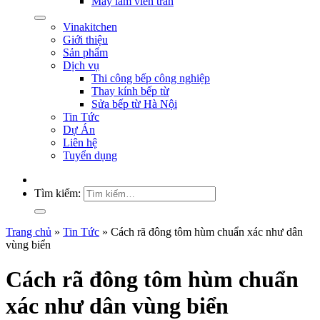
Máy làm viên trân
Vinakitchen
Giới thiệu
Sản phẩm
Dịch vụ
Thi công bếp công nghiệp
Thay kính bếp từ
Sửa bếp từ Hà Nội
Tin Tức
Dự Án
Liên hệ
Tuyển dụng
Tìm kiếm:
Trang chủ
»
Tin Tức
»
Cách rã đông tôm hùm chuẩn xác như dân
vùng biển
Cách rã đông tôm hùm chuẩn
xác như dân vùng biển