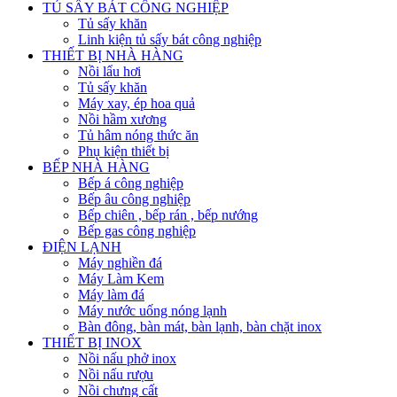
TỦ SẤY BÁT CÔNG NGHIỆP
Tủ sấy khăn
Linh kiện tủ sấy bát công nghiệp
THIẾT BỊ NHÀ HÀNG
Nồi lẩu hơi
Tủ sấy khăn
Máy xay, ép hoa quả
Nồi hầm xương
Tủ hâm nóng thức ăn
Phụ kiện thiết bị
BẾP NHÀ HÀNG
Bếp á công nghiệp
Bếp âu công nghiệp
Bếp chiên , bếp rán , bếp nướng
Bếp gas công nghiệp
ĐIỆN LẠNH
Máy nghiền đá
Máy Làm Kem
Máy làm đá
Máy nước uống nóng lạnh
Bàn đông, bàn mát, bàn lạnh, bàn chặt inox
THIẾT BỊ INOX
Nồi nấu phở inox
Nồi nấu rượu
Nồi chưng cất