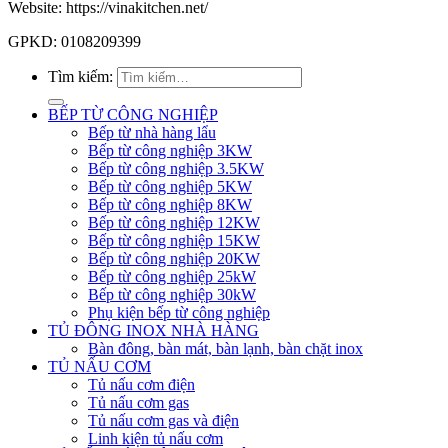
Website: https://vinakitchen.net/
GPKD: 0108209399
Tìm kiếm:
BẾP TỪ CÔNG NGHIỆP
Bếp từ nhà hàng lẩu
Bếp từ công nghiệp 3KW
Bếp từ công nghiệp 3.5KW
Bếp từ công nghiệp 5KW
Bếp từ công nghiệp 8KW
Bếp từ công nghiệp 12KW
Bếp từ công nghiệp 15KW
Bếp từ công nghiệp 20KW
Bếp từ công nghiệp 25kW
Bếp từ công nghiệp 30kW
Phụ kiện bếp từ công nghiệp
TỦ ĐÔNG INOX NHÀ HÀNG
Bàn đông, bàn mát, bàn lạnh, bàn chặt inox
TỦ NẤU CƠM
Tủ nấu cơm điện
Tủ nấu cơm gas
Tủ nấu cơm gas và điện
Linh kiện tủ nấu cơm