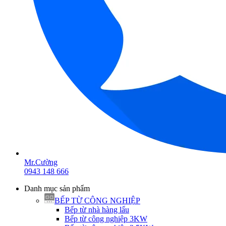
Mr.Cường
0943 148 666
Danh mục sản phẩm
BẾP TỪ CÔNG NGHIỆP
Bếp từ nhà hàng lẩu
Bếp từ công nghiệp 3KW