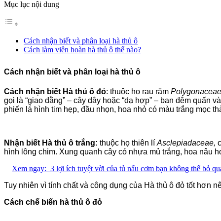
Mục lục nội dung
Cách nhận biết và phân loại hà thủ ô
Cách làm viên hoàn hà thủ ô thế nào?
Cách nhận biết và phân loại hà thủ ô
Cách nhận biết Hà thủ ô đỏ
: thuộc họ rau răm
Polygonacea
gọi là “giao đằng” – cây dây hoặc “dạ hợp” – ban đêm quấn và
phiến lá hình tim hẹp, đầu nhọn, hoa nhỏ có màu trắng mọc t
Nhận biết Hà thủ ô trắng:
thuộc họ thiên lí
Asclepiadaceae,
hình lông chim. Xung quanh cây có nhựa mủ trắng, hoa nâu ho
Xem ngay:
3 lợi ích tuyệt vời của tủ nấu cơm bạn không thể bỏ qu
Tuy nhiên vì tính chất và công dụng của Hà thủ ô đỏ tốt hơn n
Cách chế biến hà thủ ô đỏ