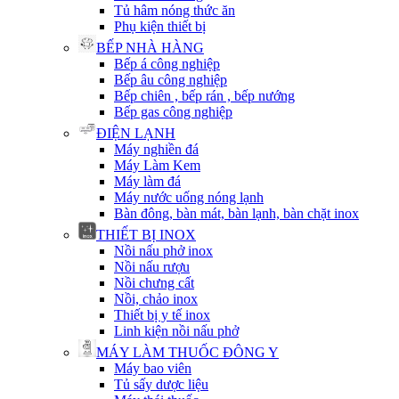
Tủ hâm nóng thức ăn
Phụ kiện thiết bị
BẾP NHÀ HÀNG
Bếp á công nghiệp
Bếp âu công nghiệp
Bếp chiên , bếp rán , bếp nướng
Bếp gas công nghiệp
ĐIỆN LẠNH
Máy nghiền đá
Máy Làm Kem
Máy làm đá
Máy nước uống nóng lạnh
Bàn đông, bàn mát, bàn lạnh, bàn chặt inox
THIẾT BỊ INOX
Nồi nấu phở inox
Nồi nấu rượu
Nồi chưng cất
Nồi, chảo inox
Thiết bị y tế inox
Linh kiện nồi nấu phở
MÁY LÀM THUỐC ĐÔNG Y
Máy bao viên
Tủ sấy dược liệu