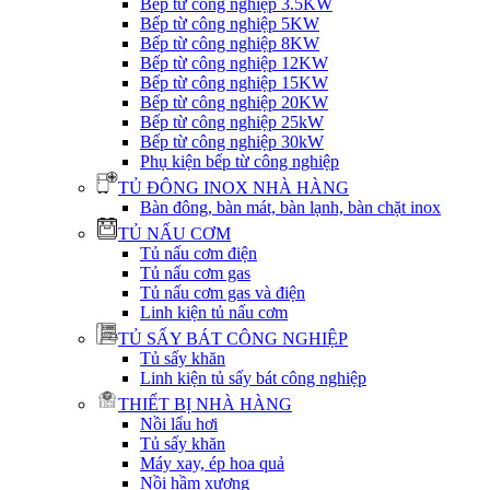
Bếp từ công nghiệp 3.5KW
Bếp từ công nghiệp 5KW
Bếp từ công nghiệp 8KW
Bếp từ công nghiệp 12KW
Bếp từ công nghiệp 15KW
Bếp từ công nghiệp 20KW
Bếp từ công nghiệp 25kW
Bếp từ công nghiệp 30kW
Phụ kiện bếp từ công nghiệp
TỦ ĐÔNG INOX NHÀ HÀNG
Bàn đông, bàn mát, bàn lạnh, bàn chặt inox
TỦ NẤU CƠM
Tủ nấu cơm điện
Tủ nấu cơm gas
Tủ nấu cơm gas và điện
Linh kiện tủ nấu cơm
TỦ SẤY BÁT CÔNG NGHIỆP
Tủ sấy khăn
Linh kiện tủ sấy bát công nghiệp
THIẾT BỊ NHÀ HÀNG
Nồi lẩu hơi
Tủ sấy khăn
Máy xay, ép hoa quả
Nồi hầm xương