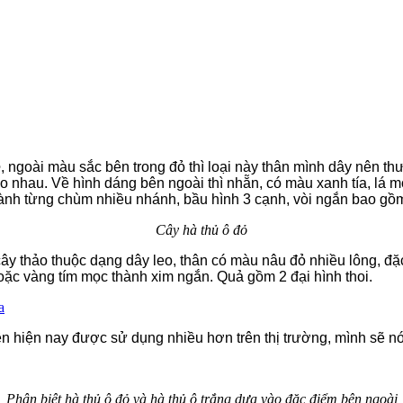
e
, ngoài màu sắc bên trong đỏ thì loại này thân mình dây nên 
o nhau. Về hình dáng bên ngoài thì nhẵn, có màu xanh tía, lá 
hành từng chùm nhiều nhánh, bầu hình 3 cạnh, vòi ngắn bao gồm
Cây hà thủ ô đỏ
cây thảo thuộc dạng dây leo, thân có màu nâu đỏ nhiều lông, đặ
ặc vàng tím mọc thành xim ngắn. Quả gồm 2 đại hình thoi.
a
ên hiện nay được sử dụng nhiều hơn trên thị trường, mình sẽ nói 
Phân biệt hà thủ ô đỏ và hà thủ ô trắng dựa vào đặc điểm bên ngoài