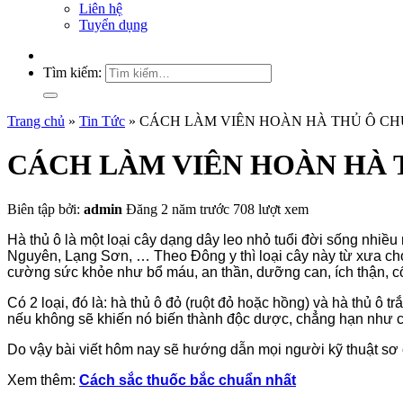
Liên hệ
Tuyển dụng
Tìm kiếm:
Trang chủ
»
Tin Tức
»
CÁCH LÀM VIÊN HOÀN HÀ THỦ Ô C
CÁCH LÀM VIÊN HOÀN HÀ 
Biên tập bởi:
admin
Đăng 2 năm trước
708 lượt xem
Hà thủ ô là một loại cây dạng dây leo nhỏ tuổi đời sống nhiề
Nguyên, Lạng Sơn, … Theo Đông y thì loại cây này từ xưa cho
cường sức khỏe như bổ máu, an thần, dưỡng can, ích thận, cố 
Có 2 loại, đó là: hà thủ ô đỏ (ruột đỏ hoặc hồng) và hà thủ ô t
nếu không sẽ khiến nó biến thành độc dược, chẳng hạn như ch
Do vậy bài viết hôm nay sẽ hướng dẫn mọi người kỹ thuật sơ c
Xem thêm:
Cách sắc thuốc bắc chuẩn nhất