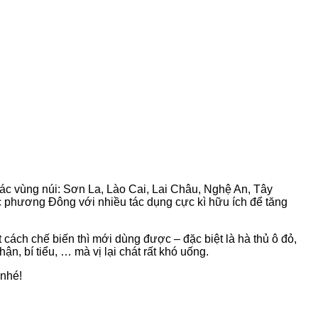
các vùng núi: Sơn La, Lào Cai, Lai Châu, Nghệ An, Tây
c phương Đông với nhiều tác dụng cực kì hữu ích để tăng
t cách chế biến thì mới dùng được – đặc biệt là hà thủ ô đỏ,
, bí tiểu, … mà vị lại chát rất khó uống.
nhé!