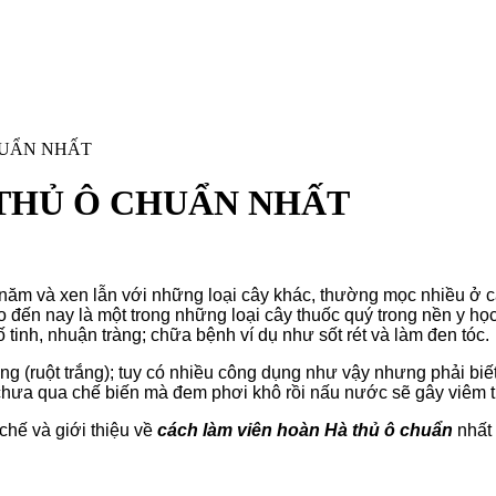
HUẨN NHẤT
THỦ Ô CHUẨN NHẤT
u năm và xen lẫn với những loại cây khác, thường mọc nhiều ở 
 đến nay là một trong những loại cây thuốc quý trong nền y họ
tinh, nhuận tràng; chữa bệnh ví dụ như sốt rét và làm đen tóc.
rắng (ruột trắng); tuy có nhiều công dụng như vậy nhưng phải biế
ưa qua chế biến mà đem phơi khô rồi nấu nước sẽ gây viêm thận
hế và giới thiệu về
cách làm viên hoàn Hà thủ ô chuẩn
nhất 