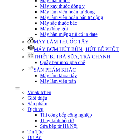
Máy thái thuốc
Máy xay thuốc đông y
Máy làm viên hoàn tự động
Máy làm viên hoàn bán tự động
Máy sắc thuốc bắc
Máy đóng gói
Máy hàn miệng túi có in date
MÁY LÀM THUỐC TÂY
MÁY BƠM HÚT BÙN | HÚT BỂ PHỐT
THIẾT BỊ TRÀ SỮA, TRÀ CHANH
Quầy bar inox pha chế
SẢN PHẨM KHÁC
Máy làm khoai tây
Máy làm viên trân
Vinakitchen
Giới thiệu
Sản phẩm
Dịch vụ
Thi công bếp công nghiệp
Thay kính bếp từ
Sửa bếp từ Hà Nội
Tin Tức
Dự Án