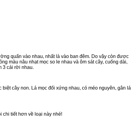
thường quấn vào nhau, nhất là vào ban đêm. Do vậy còn được
mỏng màu nâu nhạt mọc so le nhau và ôm sát cây, cuống dài,
 3 cái rời nhau.
c biệt cây non. Lá mọc đối xứng nhau, có méo nguyên, gân lá
chi tiết hơn về loại này nhé!