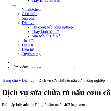
Máy làm viên trân
Vinakitchen
Giới thiệu
Sản phẩm
Dịch vụ
Thi công bếp công nghiệp
Thay kính bếp từ
Sửa bếp từ Hà Nội
Tin Tức
Dự Án
Liên hệ
Tuyển dụng
Tìm kiếm:
Trang chủ
»
Dịch vụ
»
Dịch vụ sửa chữa tủ nấu cơm công nghiệp
Dịch vụ sửa chữa tủ nấu cơm c
Biên tập bởi:
admin
Đăng 2 năm trước
402 lượt xem