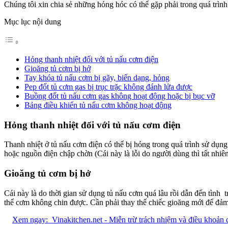
Chúng tôi xin chia sẻ những hỏng hóc có thể gặp phải trong quá trình
Mục lục nội dung
Hỏng thanh nhiệt đối với tủ nấu cơm điện
Gioăng tủ cơm bị hở
Tay khóa tủ nấu cơm bị gãy, biến dạng, hỏng
Pep đốt tủ cơm gas bị trục trặc không đánh lửa được
Buồng đốt tủ nấu cơm gas không hoạt động hoặc bị bục vỡ
Bảng điều khiển tủ nấu cơm không hoạt động
Hỏng thanh nhiệt đối với tủ nấu cơm điện
Thanh nhiệt ở tủ nấu cơm điện có thể bị hỏng trong quá trình sử dụng
hoặc nguồn điện chập chờn (Cái này là lỗi do người dùng thì tất nhiê
Gioăng tủ cơm bị hở
Cái này là do thời gian sử dụng tủ nấu cơm quá lâu rồi dẫn đến tình 
thể cơm không chin được. Cần phải thay thế chiếc gioăng mới để đả
Xem ngay:
Vinakitchen.net - Miễn trừ trách nhiệm và điều khoản