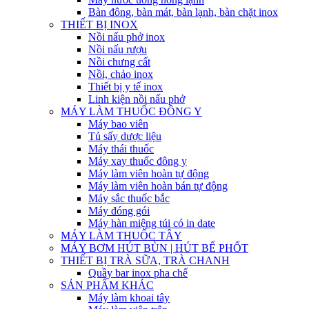
Bàn đông, bàn mát, bàn lạnh, bàn chặt inox
THIẾT BỊ INOX
Nồi nấu phở inox
Nồi nấu rượu
Nồi chưng cất
Nồi, chảo inox
Thiết bị y tế inox
Linh kiện nồi nấu phở
MÁY LÀM THUỐC ĐÔNG Y
Máy bao viên
Tủ sấy dược liệu
Máy thái thuốc
Máy xay thuốc đông y
Máy làm viên hoàn tự động
Máy làm viên hoàn bán tự động
Máy sắc thuốc bắc
Máy đóng gói
Máy hàn miệng túi có in date
MÁY LÀM THUỐC TÂY
MÁY BƠM HÚT BÙN | HÚT BỂ PHỐT
THIẾT BỊ TRÀ SỮA, TRÀ CHANH
Quầy bar inox pha chế
SẢN PHẨM KHÁC
Máy làm khoai tây