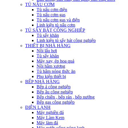
TỦ NẤU CƠM
Tủ nấu cơm điện
Tủ nấu cơm gas
Tủ nấu cơm gas và điện
Linh kiện tủ nấu cơm
TỦ SẤY BÁT CÔNG NGHIỆP
Tủ sấy khăn
Linh kiện tủ sấy bát công nghiệp
THIẾT BỊ NHÀ HÀNG
Nồi lẩu hơi
Tủ sấy khăn
Máy xay, ép hoa quả
Nồi hầm xương
Tủ hâm nóng thức ăn
Phụ kiện thiết bị
BẾP NHÀ HÀNG
Bếp á công nghiệp
Bếp âu công nghiệp
Bếp chiên , bếp rán , bếp nướng
Bếp gas công nghiệp
ĐIỆN LẠNH
Máy nghiền đá
Máy Làm Kem
Máy làm đá
Máy nước uống nóng lạnh