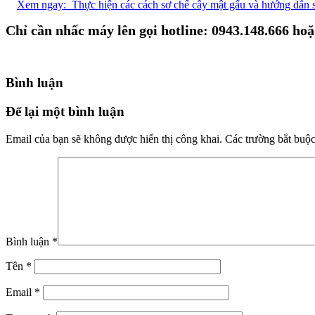
Xem ngay:
Thực hiện các cách sơ chế cây mật gấu và hướng dẫn
Chỉ cần nhấc máy lên gọi hotline: 0943.148.666 hoặ
Bình luận
Để lại một bình luận
Email của bạn sẽ không được hiển thị công khai.
Các trường bắt buộ
Bình luận
*
Tên
*
Email
*