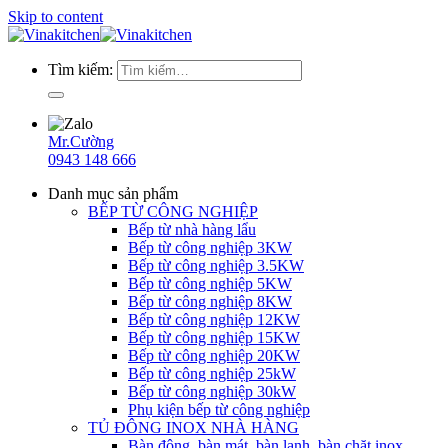
Skip to content
Tìm kiếm:
Mr.Cường
0943 148 666
Danh mục sản phẩm
BẾP TỪ CÔNG NGHIỆP
Bếp từ nhà hàng lẩu
Bếp từ công nghiệp 3KW
Bếp từ công nghiệp 3.5KW
Bếp từ công nghiệp 5KW
Bếp từ công nghiệp 8KW
Bếp từ công nghiệp 12KW
Bếp từ công nghiệp 15KW
Bếp từ công nghiệp 20KW
Bếp từ công nghiệp 25kW
Bếp từ công nghiệp 30kW
Phụ kiện bếp từ công nghiệp
TỦ ĐÔNG INOX NHÀ HÀNG
Bàn đông, bàn mát, bàn lạnh, bàn chặt inox