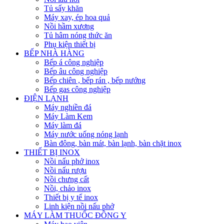
Tủ sấy khăn
Máy xay, ép hoa quả
Nồi hầm xương
Tủ hâm nóng thức ăn
Phụ kiện thiết bị
BẾP NHÀ HÀNG
Bếp á công nghiệp
Bếp âu công nghiệp
Bếp chiên , bếp rán , bếp nướng
Bếp gas công nghiệp
ĐIỆN LẠNH
Máy nghiền đá
Máy Làm Kem
Máy làm đá
Máy nước uống nóng lạnh
Bàn đông, bàn mát, bàn lạnh, bàn chặt inox
THIẾT BỊ INOX
Nồi nấu phở inox
Nồi nấu rượu
Nồi chưng cất
Nồi, chảo inox
Thiết bị y tế inox
Linh kiện nồi nấu phở
MÁY LÀM THUỐC ĐÔNG Y