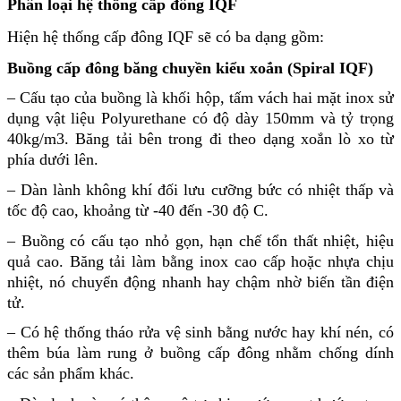
Phân loại hệ thống cấp đông IQF
Hiện
hệ thống cấp đông IQF
sẽ có ba dạng gồm:
Buồng cấp đông băng chuyền kiểu xoắn (Spiral IQF)
– Cấu tạo của buồng là khối hộp, tấm vách hai mặt inox sử
dụng vật liệu Polyurethane có độ dày 150mm và tỷ trọng
40kg/m3. Băng tải bên trong đi theo dạng xoắn lò xo từ
phía dưới lên.
– Dàn lành không khí đối lưu cưỡng bức có nhiệt thấp và
tốc độ cao, khoảng từ -40 đến -30 độ C.
– Buồng có cấu tạo nhỏ gọn, hạn chế tổn thất nhiệt, hiệu
quả cao. Băng tải làm bằng inox cao cấp hoặc nhựa chịu
nhiệt, nó chuyển động nhanh hay chậm nhờ biến tần điện
tử.
– Có hệ thống tháo rửa vệ sinh bằng nước hay khí nén, có
thêm búa làm rung ở buồng cấp đông nhằm chống dính
các sản phẩm khác.