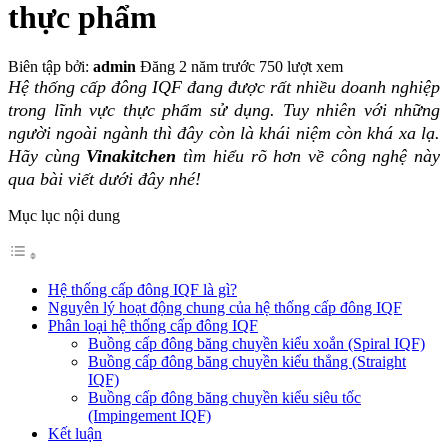
thực phẩm
Biên tập bởi:
admin
Đăng 2 năm trước
750 lượt xem
Hệ thống cấp đông IQF
đang được rất nhiều doanh nghiệp
trong lĩnh vực thực phẩm sử dụng. Tuy nhiên với những
người ngoài ngành thì đây còn là khái niệm còn khá xa lạ.
Hãy cùng
Vinakitchen
tìm hiểu rõ hơn về công nghệ này
qua bài viết dưới đây nhé!
Mục lục nội dung
Hệ thống cấp đông IQF là gì?
Nguyên lý hoạt động chung của hệ thống cấp đông IQF
Phân loại hệ thống cấp đông IQF
Buồng cấp đông băng chuyền kiểu xoắn (Spiral IQF)
Buồng cấp đông băng chuyền kiểu thẳng (Straight
IQF)
Buồng cấp đông băng chuyền kiểu siêu tốc
(Impingement IQF)
Kết luận