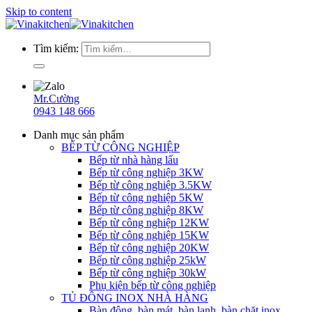
Skip to content
Tìm kiếm:
Mr.Cường
0943 148 666
Danh mục sản phẩm
BẾP TỪ CÔNG NGHIỆP
Bếp từ nhà hàng lẩu
Bếp từ công nghiệp 3KW
Bếp từ công nghiệp 3.5KW
Bếp từ công nghiệp 5KW
Bếp từ công nghiệp 8KW
Bếp từ công nghiệp 12KW
Bếp từ công nghiệp 15KW
Bếp từ công nghiệp 20KW
Bếp từ công nghiệp 25kW
Bếp từ công nghiệp 30kW
Phụ kiện bếp từ công nghiệp
TỦ ĐÔNG INOX NHÀ HÀNG
Bàn đông, bàn mát, bàn lạnh, bàn chặt inox