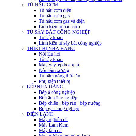
TỦ NẤU CƠM
Tủ nấu cơm điện
Tủ nấu cơm gas
Tủ nấu cơm gas và điện
Linh kiện tủ nấu cơm
TỦ SẤY BÁT CÔNG NGHIỆP
Tủ sấy khăn
Linh kiện tủ sấy bát công nghiệp
THIẾT BỊ NHÀ HÀNG
Nồi lẩu hơi
Tủ sấy khăn
Máy xay, ép hoa quả
Nồi hầm xương
Tủ hâm nóng thức ăn
Phụ kiện thiết bị
BẾP NHÀ HÀNG
Bếp á công nghiệp
Bếp âu công nghiệp
Bếp chiên , bếp rán , bếp nướng
Bếp gas công nghiệp
ĐIỆN LẠNH
Máy nghiền đá
Máy Làm Kem
Máy làm đá
Máy nước uống nóng lạnh