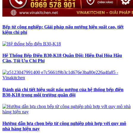
Bếp từ công nghiệp: Giải pháp nấu nướng hiệu suất cao, tiết
kiệm chi phí
Hệ Thống Bếp Điện B30-K18 Quân Đội: Hiện Đại Hóa Hậu
Cần, Tối Ưu Chi Phí
Đánh giá chi tiết hiệu suất nấu nướng của hệ thống bếp điện
B30-K18 trong môi trường quân đội
Hướng dẫn lựa chọn bếp từ công nghiệp phù hợp với quy mô
nhà hàng hiện nay