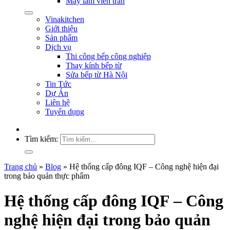
Máy làm viên trân
Vinakitchen
Giới thiệu
Sản phẩm
Dịch vụ
Thi công bếp công nghiệp
Thay kính bếp từ
Sửa bếp từ Hà Nội
Tin Tức
Dự Án
Liên hệ
Tuyển dụng
Tìm kiếm:
Trang chủ
»
Blog
»
Hệ thống cấp đông IQF – Công nghệ hiện đại
trong bảo quản thực phẩm
Hệ thống cấp đông IQF – Công
nghệ hiện đại trong bảo quản