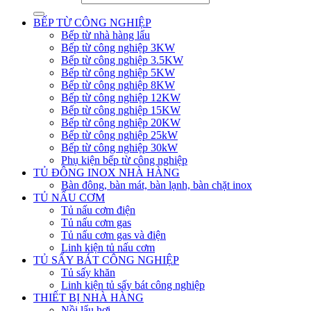
BẾP TỪ CÔNG NGHIỆP
Bếp từ nhà hàng lẩu
Bếp từ công nghiệp 3KW
Bếp từ công nghiệp 3.5KW
Bếp từ công nghiệp 5KW
Bếp từ công nghiệp 8KW
Bếp từ công nghiệp 12KW
Bếp từ công nghiệp 15KW
Bếp từ công nghiệp 20KW
Bếp từ công nghiệp 25kW
Bếp từ công nghiệp 30kW
Phụ kiện bếp từ công nghiệp
TỦ ĐÔNG INOX NHÀ HÀNG
Bàn đông, bàn mát, bàn lạnh, bàn chặt inox
TỦ NẤU CƠM
Tủ nấu cơm điện
Tủ nấu cơm gas
Tủ nấu cơm gas và điện
Linh kiện tủ nấu cơm
TỦ SẤY BÁT CÔNG NGHIỆP
Tủ sấy khăn
Linh kiện tủ sấy bát công nghiệp
THIẾT BỊ NHÀ HÀNG
Nồi lẩu hơi