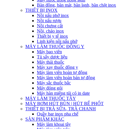
Bàn đông, bàn mát, bàn lạnh, bàn chặt inox
THIẾT BỊ INOX
Nồi nấu phở inox
Nồi nấu rượu
Nồi chưng cất
Nồi, chảo inox
Thiết bị y tế inox
Linh kiện nồi nấu phở
MÁY LÀM THUỐC ĐÔNG Y
Máy bao viên
Tủ sấy dược liệu
Máy thái thuốc
Máy xay thuốc đông y
Máy làm viên hoàn tự động
Máy làm viên hoàn bán tự động
Máy sắc thuốc bắc
Máy đóng gói
Máy hàn miệng túi có in date
MÁY LÀM THUỐC TÂY
MÁY BƠM HÚT BÙN | HÚT BỂ PHỐT
THIẾT BỊ TRÀ SỮA, TRÀ CHANH
Quầy bar inox pha chế
SẢN PHẨM KHÁC
Máy làm khoai tây