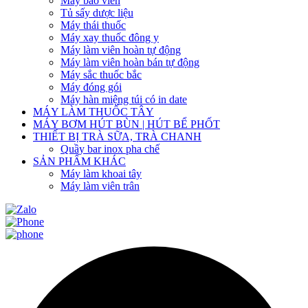
Máy bao viên
Tủ sấy dược liệu
Máy thái thuốc
Máy xay thuốc đông y
Máy làm viên hoàn tự động
Máy làm viên hoàn bán tự động
Máy sắc thuốc bắc
Máy đóng gói
Máy hàn miệng túi có in date
MÁY LÀM THUỐC TÂY
MÁY BƠM HÚT BÙN | HÚT BỂ PHỐT
THIẾT BỊ TRÀ SỮA, TRÀ CHANH
Quầy bar inox pha chế
SẢN PHẨM KHÁC
Máy làm khoai tây
Máy làm viên trân