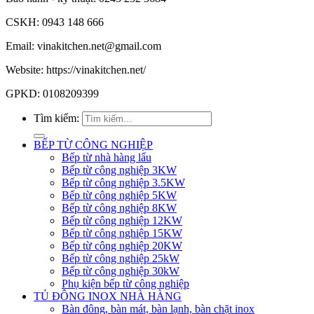
CSKH: 0943 148 666
Email: vinakitchen.net@gmail.com
Website: https://vinakitchen.net/
GPKD: 0108209399
Tìm kiếm:
BẾP TỪ CÔNG NGHIỆP
Bếp từ nhà hàng lẩu
Bếp từ công nghiệp 3KW
Bếp từ công nghiệp 3.5KW
Bếp từ công nghiệp 5KW
Bếp từ công nghiệp 8KW
Bếp từ công nghiệp 12KW
Bếp từ công nghiệp 15KW
Bếp từ công nghiệp 20KW
Bếp từ công nghiệp 25kW
Bếp từ công nghiệp 30kW
Phụ kiện bếp từ công nghiệp
TỦ ĐÔNG INOX NHÀ HÀNG
Bàn đông, bàn mát, bàn lạnh, bàn chặt inox