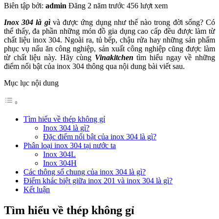
Biên tập bởi:
admin
Đăng 2 năm trước
456 lượt xem
Inox 304 là gì
và được ứng dụng như thế nào trong đời sống? Có
thể thấy, đa phần những món đồ gia dụng cao cấp đều được làm từ
chất liệu inox 304. Ngoài ra, tủ bếp, chậu rửa hay những sản phẩm
phục vụ nấu ăn công nghiệp, sản xuất công nghiệp cũng được làm
từ chất liệu này. Hãy cùng
Vinakitchen
tìm hiểu ngay về những
điểm nổi bật của inox 304 thông qua nội dung bài viết sau.
Mục lục nội dung
Tìm hiểu về thép không gỉ
Inox 304 là gì?
Đặc điểm nổi bật của inox 304 là gì?
Phân loại inox 304 tại nước ta
Inox 304L
Inox 304H
Các thông số chung của inox 304 là gì?
Điểm khác biệt giữa inox 201 và inox 304 là gì?
Kết luận
Tìm hiểu về thép không gỉ