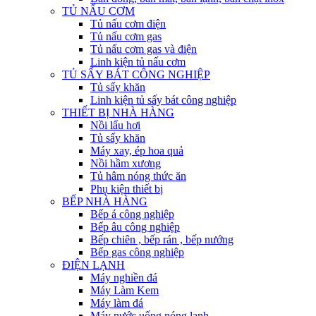
TỦ NẤU CƠM
Tủ nấu cơm điện
Tủ nấu cơm gas
Tủ nấu cơm gas và điện
Linh kiện tủ nấu cơm
TỦ SẤY BÁT CÔNG NGHIỆP
Tủ sấy khăn
Linh kiện tủ sấy bát công nghiệp
THIẾT BỊ NHÀ HÀNG
Nồi lẩu hơi
Tủ sấy khăn
Máy xay, ép hoa quả
Nồi hầm xương
Tủ hâm nóng thức ăn
Phụ kiện thiết bị
BẾP NHÀ HÀNG
Bếp á công nghiệp
Bếp âu công nghiệp
Bếp chiên , bếp rán , bếp nướng
Bếp gas công nghiệp
ĐIỆN LẠNH
Máy nghiền đá
Máy Làm Kem
Máy làm đá
Máy nước uống nóng lạnh