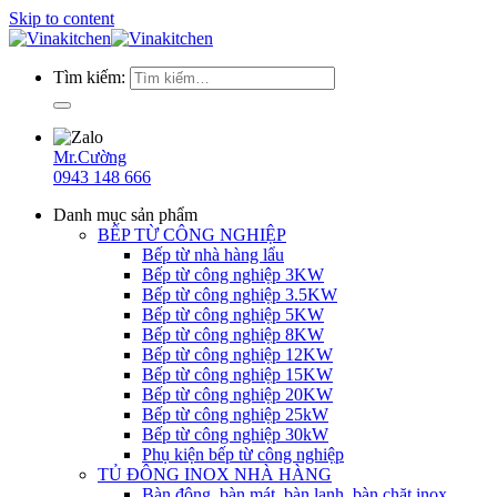
Skip to content
Tìm kiếm:
Mr.Cường
0943 148 666
Danh mục sản phẩm
BẾP TỪ CÔNG NGHIỆP
Bếp từ nhà hàng lẩu
Bếp từ công nghiệp 3KW
Bếp từ công nghiệp 3.5KW
Bếp từ công nghiệp 5KW
Bếp từ công nghiệp 8KW
Bếp từ công nghiệp 12KW
Bếp từ công nghiệp 15KW
Bếp từ công nghiệp 20KW
Bếp từ công nghiệp 25kW
Bếp từ công nghiệp 30kW
Phụ kiện bếp từ công nghiệp
TỦ ĐÔNG INOX NHÀ HÀNG
Bàn đông, bàn mát, bàn lạnh, bàn chặt inox