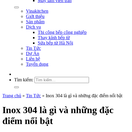
Máy làm viên trân
Vinakitchen
Giới thiệu
Sản phẩm
Dịch vụ
Thi công bếp công nghiệp
Thay kính bếp từ
Sửa bếp từ Hà Nội
Tin Tức
Dự Án
Liên hệ
Tuyển dụng
Tìm kiếm:
Trang chủ
»
Tin Tức
»
Inox 304 là gì và những đặc điểm nổi bật
Inox 304 là gì và những đặc
điểm nổi bật