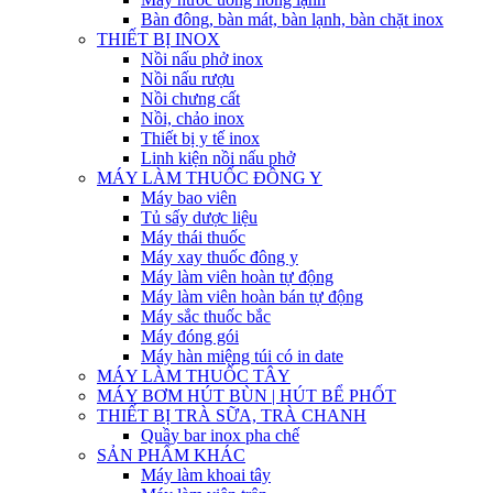
Bàn đông, bàn mát, bàn lạnh, bàn chặt inox
THIẾT BỊ INOX
Nồi nấu phở inox
Nồi nấu rượu
Nồi chưng cất
Nồi, chảo inox
Thiết bị y tế inox
Linh kiện nồi nấu phở
MÁY LÀM THUỐC ĐÔNG Y
Máy bao viên
Tủ sấy dược liệu
Máy thái thuốc
Máy xay thuốc đông y
Máy làm viên hoàn tự động
Máy làm viên hoàn bán tự động
Máy sắc thuốc bắc
Máy đóng gói
Máy hàn miệng túi có in date
MÁY LÀM THUỐC TÂY
MÁY BƠM HÚT BÙN | HÚT BỂ PHỐT
THIẾT BỊ TRÀ SỮA, TRÀ CHANH
Quầy bar inox pha chế
SẢN PHẨM KHÁC
Máy làm khoai tây