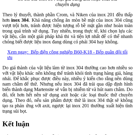
chuyên dụng
Theo lý thuyết, thành phần Crom, và Niken của inox 201 đều thấp
hơn
inox 304
. Khả năng chống ăn mòn bề mặt của inox 304 cũng
vượt trội hơn, tránh được hiện tượng rỗ bề mặt gần như hoàn toàn
trong quá trình sử dụng. Tuy nhiên, trong thực tế, khi chọn lựa các
vật liệu, cần một giải pháp khả thi và tiện lợi nhất để có thể nhanh
chóng biết được liệu inox đang dùng có phải 304 hay không.
Xem ngay:
Bếp điện công nghiệp B60-K18 - Bếp quân đội tối
ưu
Do giá thành của vật liệu làm từ inox 304 thường cao hơn nhiều so
với vật liệu khác nên không thể tránh khỏi tình trạng hàng giả, hàng
nhái. Để khắc phục được điều này, nhiều ý kiến cho rằng nên dùng
nam châm để thử. Nhưng nếu inox 304 đã trải qua dập định hình
biến thành dạng Martensite sẽ vẫn bị nhiễm từ và hút nam châm. Do
đó, tốt hơn hết nên sử dụng axit hoặc các loại thuốc thử chuyên
dụng. Theo đó, nếu sản phẩm được thử là inox 304 thật sẽ không
tạo ra phản ứng với axit, ngược lại inox 201 thường xuất hiện tình
trạng sủi bọt.
Kết luận