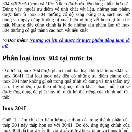
304 với 20% Crom và 10% Niken được ưu tiên dùng nhiều hơn cả.
Đúng vậy, ngoài ưu điểm về tính chất vật liệu, những sản phẩm
được làm từ inox 304 thường có độ sáng bóng cao, sạch sẽ. Sử
dụng lâu ngày cũng không bị xuất hiện những vết hoen gỉ trên bề
mặt. Nhưng đây cũng chính là lý do những sản phẩm làm từ inox
304 thường có giá thành cao hơn vật liệu khác.
>>Đọc thêm:
Những lợi ích có được từ thực phẩm đông lạnh là
gì?
Phân loại inox 304 tại nước ta
Ở nước ta, inox 304 được phân thành hai loại chính là inox 304L và
inox 304H. Hai loại inox này đều có những ưu điểm chung của
inox 304 như không gỉ sét trong quá trình sử dụng và tính thẩm mỹ
cao. Tuy nhiên, dựa theo những mục đích khác nhau, mỗi loại sẽ
được ứng dụng để phát huy tốt nhất lợi thế riêng của chính nó. Cụ
thể:
Inox 304L
Chữ “L” ám chỉ cho hàm lượng carbon có trong thành phần của
thép 304 này thấp hơn so với 304H. Do đó, ứng dụng chính của
inox 304L là trong việc thi công xây dựng hoặc phục vụ trang trí nội