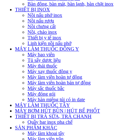
Bàn đông, bàn mát, bàn lạnh, bàn chặt inox
THIẾT BỊ INOX
Nồi nấu phở inox
Nồi nấu rượu
Nồi chưng cất
Nồi, chảo inox
Thiết bị y tế inox
Linh kiện nồi nấu phở
MÁY LÀM THUỐC ĐÔNG Y
Máy bao viên
Tủ sấy dược liệu
Máy thái thuốc
Máy xay thuốc đông y
Máy làm viên hoàn tự động
Máy làm viên hoàn bán tự động
Máy sắc thuốc bắc
Máy đóng gói
Máy hàn miệng túi có in date
MÁY LÀM THUỐC TÂY
MÁY BƠM HÚT BÙN | HÚT BỂ PHỐT
THIẾT BỊ TRÀ SỮA, TRÀ CHANH
Quầy bar inox pha chế
SẢN PHẨM KHÁC
Máy làm khoai tây
Máy làm viên trân