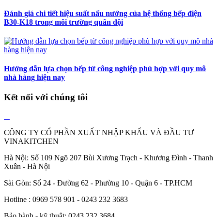
Đánh giá chi tiết hiệu suất nấu nướng của hệ thống bếp điện
B30-K18 trong môi trường quân đội
Hướng dẫn lựa chọn bếp từ công nghiệp phù hợp với quy mô
nhà hàng hiện nay
Kết nối với chúng tôi
CÔNG TY CỔ PHẦN XUẤT NHẬP KHẨU VÀ ĐẦU TƯ
VINAKITCHEN
Hà Nội: Số 109 Ngõ 207 Bùi Xương Trạch - Khương Đình - Thanh
Xuân - Hà Nội
Sài Gòn: Số 24 - Đường 62 - Phường 10 - Quận 6 - TP.HCM
Hotline : 0969 578 901 - 0243 232 3683
Bảo hành - kỹ thuật: 0243 232 3684