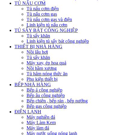
TỦ NẤU CƠM
Tủ nấu cơm điện
Tủ nấu cơm gas
Tủ nấu cơm gas và điện
Linh kiện tủ nấu cơm
TỦ SẤY BÁT CÔNG NGHIỆP
Tủ sấy khăn
Linh kiện tủ sấy bát công nghiệp
THIẾT BỊ NHÀ HÀNG
Nồi lẩu hơi
Tủ sấy khăn
Máy xay, ép hoa quả
Nồi hầm xương
Tủ hâm nóng thức ăn
Phụ kiện thiết bị
BẾP NHÀ HÀNG
Bếp á công nghiệp
Bếp âu công nghiệp
Bếp chiên , bếp rán , bếp nướng
Bếp gas công nghiệp
ĐIỆN LẠNH
Máy nghiền đá
Máy Làm Kem
Máy làm đá
Máy nước uống nóng lạnh