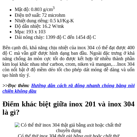
3
Mật độ: 0.803 g/cm
Điện trở suất: 72 microhm
Nhiệt dung riêng: 0.5 kJ/Kg-K
Độ dẫn nhiệt: 16.2 W/mk
Mpa: 193 x 103
Dải nóng chảy: 1399 độ C đến 1454 độ C
Bên cạnh đó, khả năng chịu nhiệt của inox 304 có thể đạt được 400
độ C mà vẫn giữ được hình dạng ban đầu. Ngoài đặc trưng ở khả
năng chống ăn mòn cực tốt do được kết hợp từ nhiều thành phần
kim loại khác nhau như carbon, crom, niken và mangan,…Inox 304
còn nổi bật ở độ mềm dẻo tốt cho phép dát mỏng dễ dàng và uốn
tạo hình tùy ý.
>>Đọc thêm:
Hướng dẫn cách rã đông nhanh chóng bằng nồi
chiên không dầu
Điểm khác biệt giữa inox 201 và inox 304
là gì?
Có thể thử inox 304 thật giả bằng axit hoặc chất thử