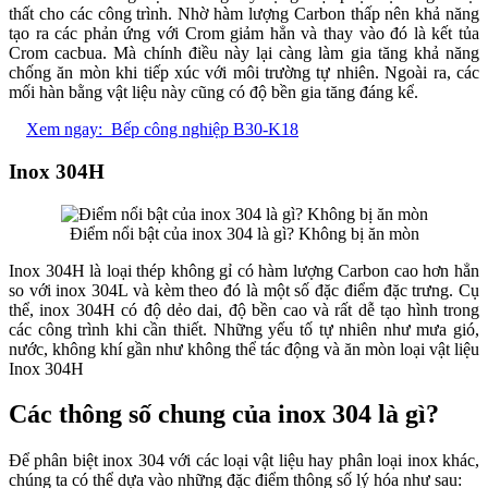
thất cho các công trình. Nhờ hàm lượng Carbon thấp nên khả năng
tạo ra các phản ứng với Crom giảm hẳn và thay vào đó là kết tủa
Crom cacbua. Mà chính điều này lại càng làm gia tăng khả năng
chống ăn mòn khi tiếp xúc với môi trường tự nhiên. Ngoài ra, các
mối hàn bằng vật liệu này cũng có độ bền gia tăng đáng kể.
Xem ngay:
Bếp công nghiệp B30-K18
Inox 304H
Điểm nổi bật của inox 304 là gì? Không bị ăn mòn
Inox 304H là loại thép không gỉ có hàm lượng Carbon cao hơn hẳn
so với inox 304L và kèm theo đó là một số đặc điểm đặc trưng. Cụ
thể, inox 304H có độ dẻo dai, độ bền cao và rất dễ tạo hình trong
các công trình khi cần thiết. Những yếu tố tự nhiên như mưa gió,
nước, không khí gần như không thể tác động và ăn mòn loại vật liệu
Inox 304H
Các thông số chung của inox 304 là gì?
Để phân biệt inox 304 với các loại vật liệu hay phân loại inox khác,
chúng ta có thể dựa vào những đặc điểm thông số lý hóa như sau: