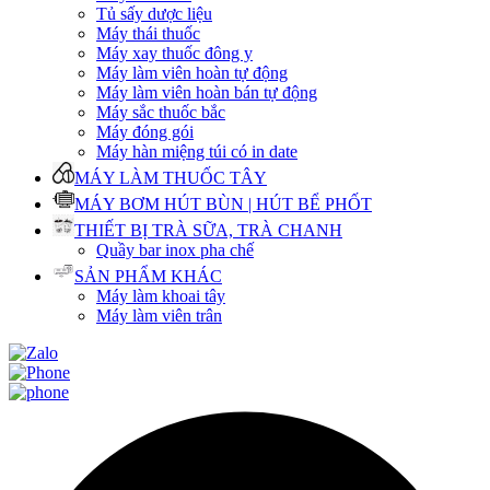
Tủ sấy dược liệu
Máy thái thuốc
Máy xay thuốc đông y
Máy làm viên hoàn tự động
Máy làm viên hoàn bán tự động
Máy sắc thuốc bắc
Máy đóng gói
Máy hàn miệng túi có in date
MÁY LÀM THUỐC TÂY
MÁY BƠM HÚT BÙN | HÚT BỂ PHỐT
THIẾT BỊ TRÀ SỮA, TRÀ CHANH
Quầy bar inox pha chế
SẢN PHẨM KHÁC
Máy làm khoai tây
Máy làm viên trân