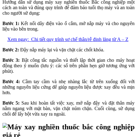
Hướng dẫn sử dụng máy xay nghiền thuốc Bắc công nghiệp một
cách an toàn và đúng quy trình để đảm bảo tuổi thọ máy và an toàn
cho người sử dụng:
Bước 1:
Kết nối dây điện vào ổ cắm, mở nắp máy và cho nguyên
liệu vào bên trong.
Xem ngay:
Chi tiết quy trình sơ chế thân/rễ đinh lăng từ A – Z
Bước 2:
Đậy nắp máy lại và vặn chặt các chốt khóa.
Bước 3:
Bật công tắc nguồn và thiết lập thời gian cho máy hoạt
động theo ý muốn (lưu ý: các số trên phần hẹn giờ tương ứng với
phút).
Bước 4:
Cầm tay cầm và nhẹ nhàng lắc từ trên xuống đối với
những nguyên liệu cứng để giúp nguyên liệu được xay đều và mịn
hơn.
Bước 5:
Sau khi hoàn tất việc xay, mở nắp đậy và đặt thân máy
nằm ngang với mặt bàn, vặn chặt núm chặn. Cuối cùng, sử dụng
chổi để lấy bột vừa xay ra ngoài.