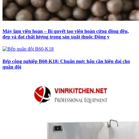
Máy làm viên hoàn – Bí quyết tạo viên hoàn cứng đồng đều,
đẹp và đạt chất lượng trong sản xuất thuốc Đông y
Bếp công nghiệp B60-K18: Chuẩn mực hậu cần hiện đại cho
quân đội