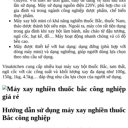
chuyển. Với thiết kế đơn giản, máy dễ dàng vệ sinh sau mỗi
lần sử dụng. Máy sử dụng nguồn điện 220V, phù hợp cho cả
gia đình và trong ngành công nghiệp dược phẩm, chế biến
thực phẩm.
Máy xay bột mini có khả năng nghiền thuốc Bắc, thuốc Nam,
thảo dược thành bột siêu mịn. Ngoài ra, máy còn rất tiện dụng
trong gia đình khi xay bột làm bánh, nấu cháo từ đậu tương,
ngũ cốc, hạt kê, đỗ… Máy hoạt động nhanh chóng và có độ
bền cao.
Máy được thiết kế với hai dạng: dạng đứng (phù hợp với
dòng máy mini) và dạng nghiêng, giúp người dùng lựa chọn
theo nhu cầu sử dụng.
Vinakitchen cung cấp nhiều loại máy xay bột thuốc Bắc, tam thất,
ngũ cốc với các công suất và khối lượng xay đa dạng như 100g,
150g, 1kg, 4.5kg… đáp ứng nhu cầu lựa chọn của người sử dụng.
Hướng dẫn sử dụng máy xay nghiền thuốc
Bắc công nghiệp