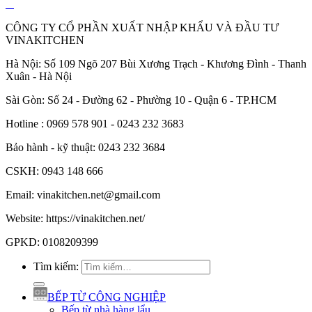
CÔNG TY CỔ PHẦN XUẤT NHẬP KHẨU VÀ ĐẦU TƯ
VINAKITCHEN
Hà Nội: Số 109 Ngõ 207 Bùi Xương Trạch - Khương Đình - Thanh
Xuân - Hà Nội
Sài Gòn: Số 24 - Đường 62 - Phường 10 - Quận 6 - TP.HCM
Hotline : 0969 578 901 - 0243 232 3683
Bảo hành - kỹ thuật: 0243 232 3684
CSKH: 0943 148 666
Email: vinakitchen.net@gmail.com
Website: https://vinakitchen.net/
GPKD: 0108209399
Tìm kiếm:
BẾP TỪ CÔNG NGHIỆP
Bếp từ nhà hàng lẩu