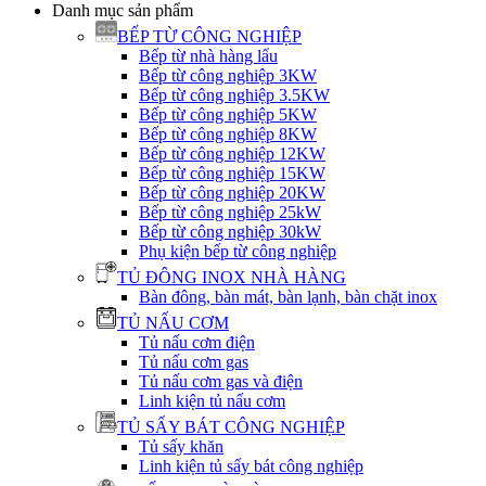
Danh mục sản phẩm
BẾP TỪ CÔNG NGHIỆP
Bếp từ nhà hàng lẩu
Bếp từ công nghiệp 3KW
Bếp từ công nghiệp 3.5KW
Bếp từ công nghiệp 5KW
Bếp từ công nghiệp 8KW
Bếp từ công nghiệp 12KW
Bếp từ công nghiệp 15KW
Bếp từ công nghiệp 20KW
Bếp từ công nghiệp 25kW
Bếp từ công nghiệp 30kW
Phụ kiện bếp từ công nghiệp
TỦ ĐÔNG INOX NHÀ HÀNG
Bàn đông, bàn mát, bàn lạnh, bàn chặt inox
TỦ NẤU CƠM
Tủ nấu cơm điện
Tủ nấu cơm gas
Tủ nấu cơm gas và điện
Linh kiện tủ nấu cơm
TỦ SẤY BÁT CÔNG NGHIỆP
Tủ sấy khăn
Linh kiện tủ sấy bát công nghiệp