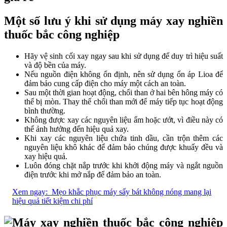
Một số lưu ý khi sử dụng máy xay nghiền
thuốc bắc công nghiệp
Hãy vệ sinh cối xay ngay sau khi sử dụng để duy trì hiệu suất
và độ bền của máy.
Nếu nguồn điện không ổn định, nên sử dụng ổn áp Lioa để
đảm bảo cung cấp điện cho máy một cách an toàn.
Sau một thời gian hoạt động, chổi than ở hai bên hông máy có
thể bị mòn. Thay thế chổi than mới để máy tiếp tục hoạt động
bình thường.
Không được xay các nguyên liệu ẩm hoặc ướt, vì điều này có
thể ảnh hưởng đến hiệu quả xay.
Khi xay các nguyên liệu chứa tinh dầu, cần trộn thêm các
nguyên liệu khô khác để đảm bảo chúng được khuấy đều và
xay hiệu quả.
Luôn đóng chặt nắp trước khi khởi động máy và ngắt nguồn
điện trước khi mở nắp để đảm bảo an toàn.
Xem ngay:
Mẹo khắc phục máy sấy bát không nóng mang lại
hiệu quả tiết kiệm chi phí