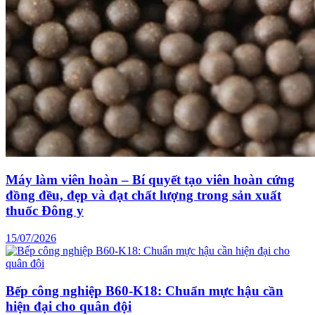
Máy làm viên hoàn – Bí quyết tạo viên hoàn cứng
đồng đều, đẹp và đạt chất lượng trong sản xuất
thuốc Đông y
15/07/2026
Bếp công nghiệp B60-K18: Chuẩn mực hậu cần
hiện đại cho quân đội