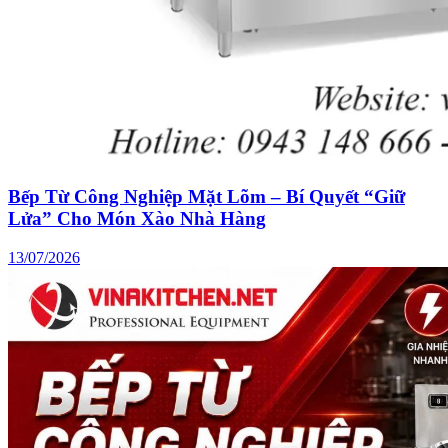
Bếp Từ Công Nghiệp Mặt Lõm – Bí Quyết “Giữ
Lửa” Cho Món Xào Nhà Hàng
13/07/2026