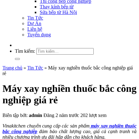
Thi công bếp công nghiệp
Thay kính bếp từ
Sửa bếp từ Hà Nội
Tin Tức
Dự Án
Liên hệ
Tuyển dụng
Tìm kiếm:
Trang chủ
»
Tin Tức
»
Máy xay nghiền thuốc bắc công nghiệp giá
rẻ
Máy xay nghiền thuốc bắc công
nghiệp giá rẻ
Biên tập bởi:
admin
Đăng 2 năm trước
202 lượt xem
Vinakitchen chuyên cung cấp các sản phẩm
máy xay nghiền thuốc
bắc công nghiệp
đảm bảo chất lượng cao, giá cả cạnh tranh và
nhiều chương trình ưu đãi hấp dẫn cho khách hàng.