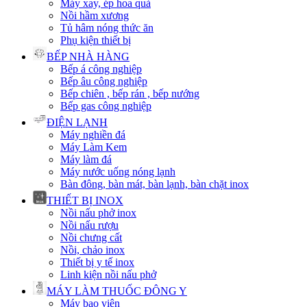
Máy xay, ép hoa quả
Nồi hầm xương
Tủ hâm nóng thức ăn
Phụ kiện thiết bị
BẾP NHÀ HÀNG
Bếp á công nghiệp
Bếp âu công nghiệp
Bếp chiên , bếp rán , bếp nướng
Bếp gas công nghiệp
ĐIỆN LẠNH
Máy nghiền đá
Máy Làm Kem
Máy làm đá
Máy nước uống nóng lạnh
Bàn đông, bàn mát, bàn lạnh, bàn chặt inox
THIẾT BỊ INOX
Nồi nấu phở inox
Nồi nấu rượu
Nồi chưng cất
Nồi, chảo inox
Thiết bị y tế inox
Linh kiện nồi nấu phở
MÁY LÀM THUỐC ĐÔNG Y
Máy bao viên