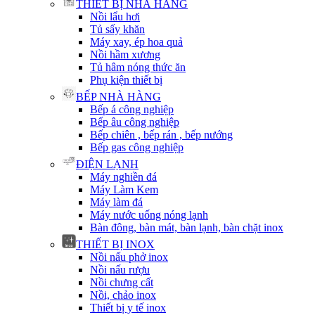
THIẾT BỊ NHÀ HÀNG
Nồi lẩu hơi
Tủ sấy khăn
Máy xay, ép hoa quả
Nồi hầm xương
Tủ hâm nóng thức ăn
Phụ kiện thiết bị
BẾP NHÀ HÀNG
Bếp á công nghiệp
Bếp âu công nghiệp
Bếp chiên , bếp rán , bếp nướng
Bếp gas công nghiệp
ĐIỆN LẠNH
Máy nghiền đá
Máy Làm Kem
Máy làm đá
Máy nước uống nóng lạnh
Bàn đông, bàn mát, bàn lạnh, bàn chặt inox
THIẾT BỊ INOX
Nồi nấu phở inox
Nồi nấu rượu
Nồi chưng cất
Nồi, chảo inox
Thiết bị y tế inox