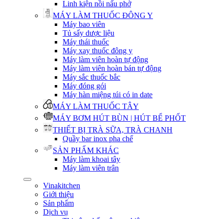
Linh kiện nồi nấu phở
MÁY LÀM THUỐC ĐÔNG Y
Máy bao viên
Tủ sấy dược liệu
Máy thái thuốc
Máy xay thuốc đông y
Máy làm viên hoàn tự động
Máy làm viên hoàn bán tự động
Máy sắc thuốc bắc
Máy đóng gói
Máy hàn miệng túi có in date
MÁY LÀM THUỐC TÂY
MÁY BƠM HÚT BÙN | HÚT BỂ PHỐT
THIẾT BỊ TRÀ SỮA, TRÀ CHANH
Quầy bar inox pha chế
SẢN PHẨM KHÁC
Máy làm khoai tây
Máy làm viên trân
Vinakitchen
Giới thiệu
Sản phẩm
Dịch vụ