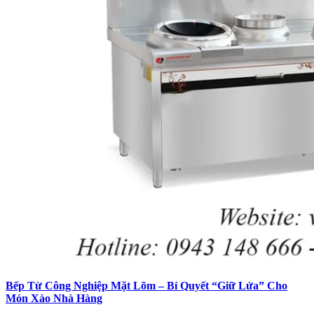
Bếp Từ Công Nghiệp Mặt Lõm – Bí Quyết “Giữ Lửa” Cho
Món Xào Nhà Hàng