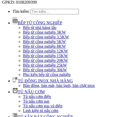
GPKD: 0108209399
Tìm kiếm:
BẾP TỪ CÔNG NGHIỆP
Bếp từ nhà hàng lẩu
Bếp từ công nghiệp 3KW
Bếp từ công nghiệp 3.5KW
Bếp từ công nghiệp 5KW
Bếp từ công nghiệp 8KW
Bếp từ công nghiệp 12KW
Bếp từ công nghiệp 15KW
Bếp từ công nghiệp 20KW
Bếp từ công nghiệp 25kW
Bếp từ công nghiệp 30kW
Phụ kiện bếp từ công nghiệp
TỦ ĐÔNG INOX NHÀ HÀNG
Bàn đông, bàn mát, bàn lạnh, bàn chặt inox
TỦ NẤU CƠM
Tủ nấu cơm điện
Tủ nấu cơm gas
Tủ nấu cơm gas và điện
Linh kiện tủ nấu cơm
TỦ SẤY BÁT CÔNG NGHIỆP