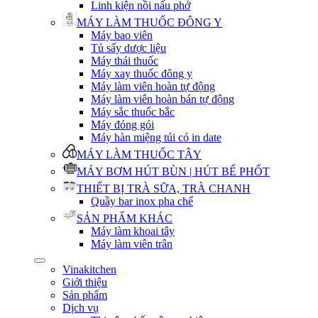
Linh kiện nồi nấu phở
MÁY LÀM THUỐC ĐÔNG Y
Máy bao viên
Tủ sấy dược liệu
Máy thái thuốc
Máy xay thuốc đông y
Máy làm viên hoàn tự động
Máy làm viên hoàn bán tự động
Máy sắc thuốc bắc
Máy đóng gói
Máy hàn miệng túi có in date
MÁY LÀM THUỐC TÂY
MÁY BƠM HÚT BÙN | HÚT BỂ PHỐT
THIẾT BỊ TRÀ SỮA, TRÀ CHANH
Quầy bar inox pha chế
SẢN PHẨM KHÁC
Máy làm khoai tây
Máy làm viên trân
Vinakitchen
Giới thiệu
Sản phẩm
Dịch vụ