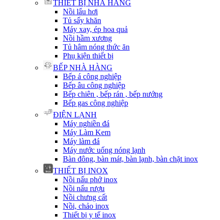
THIẾT BỊ NHÀ HÀNG
Nồi lẩu hơi
Tủ sấy khăn
Máy xay, ép hoa quả
Nồi hầm xương
Tủ hâm nóng thức ăn
Phụ kiện thiết bị
BẾP NHÀ HÀNG
Bếp á công nghiệp
Bếp âu công nghiệp
Bếp chiên , bếp rán , bếp nướng
Bếp gas công nghiệp
ĐIỆN LẠNH
Máy nghiền đá
Máy Làm Kem
Máy làm đá
Máy nước uống nóng lạnh
Bàn đông, bàn mát, bàn lạnh, bàn chặt inox
THIẾT BỊ INOX
Nồi nấu phở inox
Nồi nấu rượu
Nồi chưng cất
Nồi, chảo inox
Thiết bị y tế inox