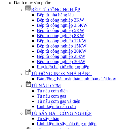
Danh mục sản phẩm
BẾP TỪ CÔNG NGHIỆP
Bếp từ nhà hàng lẩu
Bếp từ công nghiệp 3KW
Bếp từ công nghiệp 3.5KW
Bếp từ công nghiệp 5KW
Bếp từ công nghiệp 8KW
Bếp từ công nghiệp 12KW
Bếp từ công nghiệp 15KW
Bếp từ công nghiệp 20KW
Bếp từ công nghiệp 25kW
Bếp từ công nghiệp 30kW
Phụ kiện bếp từ công nghiệp
TỦ ĐÔNG INOX NHÀ HÀNG
Bàn đông, bàn mát, bàn lạnh, bàn chặt inox
TỦ NẤU CƠM
Tủ nấu cơm điện
Tủ nấu cơm gas
Tủ nấu cơm gas và điện
Linh kiện tủ nấu cơm
TỦ SẤY BÁT CÔNG NGHIỆP
Tủ sấy khăn
Linh kiện tủ sấy bát công nghiệp