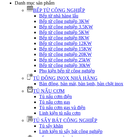
Danh mục sản phẩm
BẾP TỪ CÔNG NGHIỆP
Bếp từ nhà hàng lẩu
Bếp từ công nghiệp 3KW
Bếp từ công nghiệp 3.5KW
Bếp từ công nghiệp 5KW
Bếp từ công nghiệp 8KW
Bếp từ công nghiệp 12KW
Bếp từ công nghiệp 15KW
Bếp từ công nghiệp 20KW
Bếp từ công nghiệp 25kW
Bếp từ công nghiệp 30kW
Phụ kiện bếp từ công nghiệp
TỦ ĐÔNG INOX NHÀ HÀNG
Bàn đông, bàn mát, bàn lạnh, bàn chặt inox
TỦ NẤU CƠM
Tủ nấu cơm điện
Tủ nấu cơm gas
Tủ nấu cơm gas và điện
Linh kiện tủ nấu cơm
TỦ SẤY BÁT CÔNG NGHIỆP
Tủ sấy khăn
Linh kiện tủ sấy bát công nghiệp