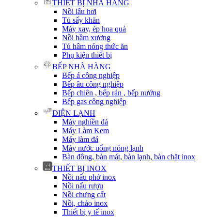
THIẾT BỊ NHÀ HÀNG
Nồi lẩu hơi
Tủ sấy khăn
Máy xay, ép hoa quả
Nồi hầm xương
Tủ hâm nóng thức ăn
Phụ kiện thiết bị
BẾP NHÀ HÀNG
Bếp á công nghiệp
Bếp âu công nghiệp
Bếp chiên , bếp rán , bếp nướng
Bếp gas công nghiệp
ĐIỆN LẠNH
Máy nghiền đá
Máy Làm Kem
Máy làm đá
Máy nước uống nóng lạnh
Bàn đông, bàn mát, bàn lạnh, bàn chặt inox
THIẾT BỊ INOX
Nồi nấu phở inox
Nồi nấu rượu
Nồi chưng cất
Nồi, chảo inox
Thiết bị y tế inox