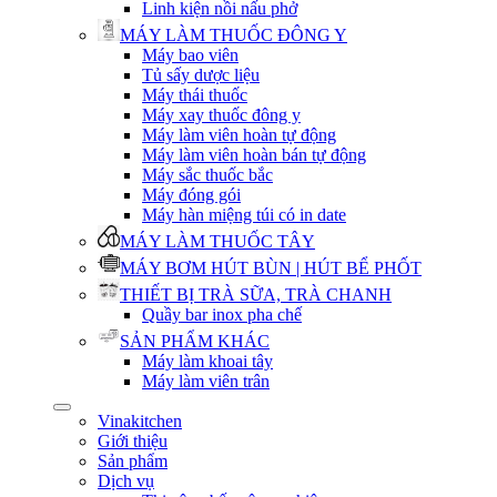
Linh kiện nồi nấu phở
MÁY LÀM THUỐC ĐÔNG Y
Máy bao viên
Tủ sấy dược liệu
Máy thái thuốc
Máy xay thuốc đông y
Máy làm viên hoàn tự động
Máy làm viên hoàn bán tự động
Máy sắc thuốc bắc
Máy đóng gói
Máy hàn miệng túi có in date
MÁY LÀM THUỐC TÂY
MÁY BƠM HÚT BÙN | HÚT BỂ PHỐT
THIẾT BỊ TRÀ SỮA, TRÀ CHANH
Quầy bar inox pha chế
SẢN PHẨM KHÁC
Máy làm khoai tây
Máy làm viên trân
Vinakitchen
Giới thiệu
Sản phẩm
Dịch vụ