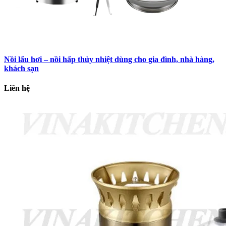
Nồi lẩu hơi – nồi hấp thủy nhiệt dùng cho gia đình, nhà hàng,
khách sạn
Liên hệ