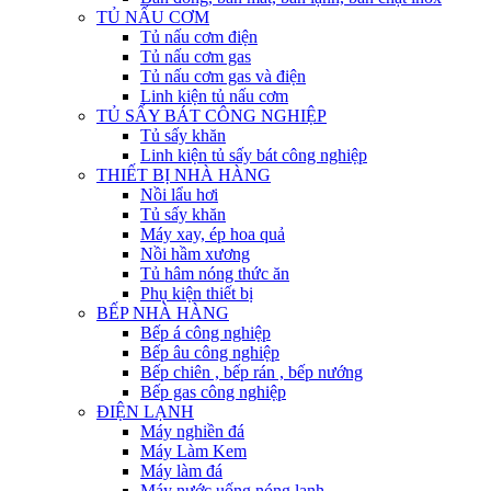
TỦ NẤU CƠM
Tủ nấu cơm điện
Tủ nấu cơm gas
Tủ nấu cơm gas và điện
Linh kiện tủ nấu cơm
TỦ SẤY BÁT CÔNG NGHIỆP
Tủ sấy khăn
Linh kiện tủ sấy bát công nghiệp
THIẾT BỊ NHÀ HÀNG
Nồi lẩu hơi
Tủ sấy khăn
Máy xay, ép hoa quả
Nồi hầm xương
Tủ hâm nóng thức ăn
Phụ kiện thiết bị
BẾP NHÀ HÀNG
Bếp á công nghiệp
Bếp âu công nghiệp
Bếp chiên , bếp rán , bếp nướng
Bếp gas công nghiệp
ĐIỆN LẠNH
Máy nghiền đá
Máy Làm Kem
Máy làm đá
Máy nước uống nóng lạnh