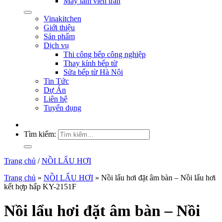
Máy làm viên trân
Vinakitchen
Giới thiệu
Sản phẩm
Dịch vụ
Thi công bếp công nghiệp
Thay kính bếp từ
Sửa bếp từ Hà Nội
Tin Tức
Dự Án
Liên hệ
Tuyển dụng
Tìm kiếm:
Trang chủ
/
NỒI LẨU HƠI
Trang chủ
»
NỒI LẨU HƠI
»
Nồi lẩu hơi đặt âm bàn – Nồi lẩu hơi
kết hợp hấp KY-2151F
Nồi lẩu hơi đặt âm bàn – Nồi