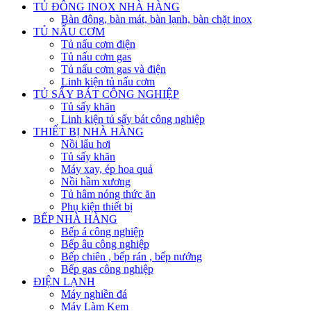
TỦ ĐÔNG INOX NHÀ HÀNG
Bàn đông, bàn mát, bàn lạnh, bàn chặt inox
TỦ NẤU CƠM
Tủ nấu cơm điện
Tủ nấu cơm gas
Tủ nấu cơm gas và điện
Linh kiện tủ nấu cơm
TỦ SẤY BÁT CÔNG NGHIỆP
Tủ sấy khăn
Linh kiện tủ sấy bát công nghiệp
THIẾT BỊ NHÀ HÀNG
Nồi lẩu hơi
Tủ sấy khăn
Máy xay, ép hoa quả
Nồi hầm xương
Tủ hâm nóng thức ăn
Phụ kiện thiết bị
BẾP NHÀ HÀNG
Bếp á công nghiệp
Bếp âu công nghiệp
Bếp chiên , bếp rán , bếp nướng
Bếp gas công nghiệp
ĐIỆN LẠNH
Máy nghiền đá
Máy Làm Kem