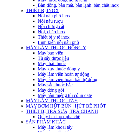
Bàn đông, bàn mát, bàn lạnh, bàn chặt inox
THIẾT BỊ INOX
Nồi nấu phở inox
Nồi nấu rượu
Nồi chưng cất
Nồi, chảo inox
Thiết bị y tế inox
Linh kiện nồi nấu phở
MÁY LÀM THUỐC ĐÔNG Y
Máy bao viên
Tủ sấy dược liệu
Máy thái thuốc
Máy xay thuốc đông y
Máy làm viên hoàn tự động
Máy làm viên hoàn bán tự động
Máy sắc thuốc bắc
Máy đóng gói
Máy hàn miệng túi có in date
MÁY LÀM THUỐC TÂY
MÁY BƠM HÚT BÙN | HÚT BỂ PHỐT
THIẾT BỊ TRÀ SỮA, TRÀ CHANH
Quầy bar inox pha chế
SẢN PHẨM KHÁC
Máy làm khoai tây