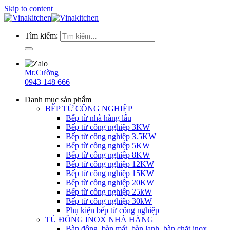
Skip to content
Tìm kiếm:
Mr.Cường
0943 148 666
Danh mục sản phẩm
BẾP TỪ CÔNG NGHIỆP
Bếp từ nhà hàng lẩu
Bếp từ công nghiệp 3KW
Bếp từ công nghiệp 3.5KW
Bếp từ công nghiệp 5KW
Bếp từ công nghiệp 8KW
Bếp từ công nghiệp 12KW
Bếp từ công nghiệp 15KW
Bếp từ công nghiệp 20KW
Bếp từ công nghiệp 25kW
Bếp từ công nghiệp 30kW
Phụ kiện bếp từ công nghiệp
TỦ ĐÔNG INOX NHÀ HÀNG
Bàn đông, bàn mát, bàn lạnh, bàn chặt inox