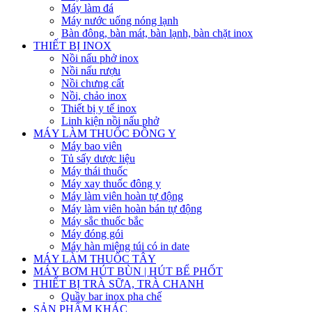
Máy làm đá
Máy nước uống nóng lạnh
Bàn đông, bàn mát, bàn lạnh, bàn chặt inox
THIẾT BỊ INOX
Nồi nấu phở inox
Nồi nấu rượu
Nồi chưng cất
Nồi, chảo inox
Thiết bị y tế inox
Linh kiện nồi nấu phở
MÁY LÀM THUỐC ĐÔNG Y
Máy bao viên
Tủ sấy dược liệu
Máy thái thuốc
Máy xay thuốc đông y
Máy làm viên hoàn tự động
Máy làm viên hoàn bán tự động
Máy sắc thuốc bắc
Máy đóng gói
Máy hàn miệng túi có in date
MÁY LÀM THUỐC TÂY
MÁY BƠM HÚT BÙN | HÚT BỂ PHỐT
THIẾT BỊ TRÀ SỮA, TRÀ CHANH
Quầy bar inox pha chế
SẢN PHẨM KHÁC