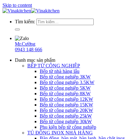
Skip to content
Tìm kiếm:
Mr.Cường
0943 148 666
Danh mục sản phẩm
BẾP TỪ CÔNG NGHIỆP
Bếp từ nhà hàng lẩu
Bếp từ công nghiệp 3KW
Bếp từ công nghiệp 3.5KW
Bếp từ công nghiệp 5KW
Bếp từ công nghiệp 8KW
Bếp từ công nghiệp 12KW
Bếp từ công nghiệp 15KW
Bếp từ công nghiệp 20KW
Bếp từ công nghiệp 25kW
Bếp từ công nghiệp 30kW
Phụ kiện bếp từ công nghiệp
TỦ ĐÔNG INOX NHÀ HÀNG
Bàn đông, bàn mát, bàn lạnh, bàn chặt inox