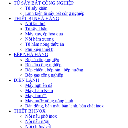
TỦ SẤY BÁT CÔNG NGHIỆP
Tủ sấy khăn
Linh kiện tủ sấy bát công nghiệp
THIẾT BỊ NHÀ HÀNG
Nồi lẩu hơi
Tủ sấy khăn
Máy xay, ép hoa quả
Nồi hầm xương
Tủ hâm nóng thức ăn
Phụ kiện thiết bị
BẾP NHÀ HÀNG
Bếp á công nghiệp
Bếp âu công nghiệp
Bếp chiên , bếp rán , bếp nướng
Bếp gas công nghiệp
ĐIỆN LẠNH
Máy nghiền đá
Máy Làm Kem
Máy làm đá
Máy nước uống nóng lạnh
Bàn đông, bàn mát, bàn lạnh, bàn chặt inox
THIẾT BỊ INOX
Nồi nấu phở inox
Nồi nấu rượu
Nồi chưng cất