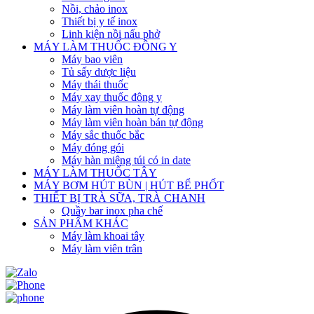
Nồi, chảo inox
Thiết bị y tế inox
Linh kiện nồi nấu phở
MÁY LÀM THUỐC ĐÔNG Y
Máy bao viên
Tủ sấy dược liệu
Máy thái thuốc
Máy xay thuốc đông y
Máy làm viên hoàn tự động
Máy làm viên hoàn bán tự động
Máy sắc thuốc bắc
Máy đóng gói
Máy hàn miệng túi có in date
MÁY LÀM THUỐC TÂY
MÁY BƠM HÚT BÙN | HÚT BỂ PHỐT
THIẾT BỊ TRÀ SỮA, TRÀ CHANH
Quầy bar inox pha chế
SẢN PHẨM KHÁC
Máy làm khoai tây
Máy làm viên trân