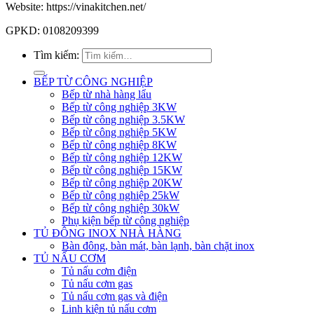
Website: https://vinakitchen.net/
GPKD: 0108209399
Tìm kiếm:
BẾP TỪ CÔNG NGHIỆP
Bếp từ nhà hàng lẩu
Bếp từ công nghiệp 3KW
Bếp từ công nghiệp 3.5KW
Bếp từ công nghiệp 5KW
Bếp từ công nghiệp 8KW
Bếp từ công nghiệp 12KW
Bếp từ công nghiệp 15KW
Bếp từ công nghiệp 20KW
Bếp từ công nghiệp 25kW
Bếp từ công nghiệp 30kW
Phụ kiện bếp từ công nghiệp
TỦ ĐÔNG INOX NHÀ HÀNG
Bàn đông, bàn mát, bàn lạnh, bàn chặt inox
TỦ NẤU CƠM
Tủ nấu cơm điện
Tủ nấu cơm gas
Tủ nấu cơm gas và điện
Linh kiện tủ nấu cơm