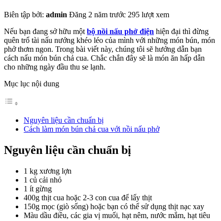
Biên tập bởi:
admin
Đăng 2 năm trước
295 lượt xem
Nếu bạn đang sở hữu một
bộ nồi nấu phở điện
hiện đại thì đừng
quên trổ tài nấu nướng khéo léo của mình với những món bún, món
phở thơm ngon. Trong bài viết này, chúng tôi sẽ hướng dẫn bạn
cách nấu món bún chả cua. Chắc chắn đây sẽ là món ăn hấp dẫn
cho những ngày đầu thu se lạnh.
Mục lục nội dung
Nguyên liệu cần chuẩn bị
Cách làm món bún chả cua với nồi nấu phở
Nguyên liệu cần chuẩn bị
1 kg xương lợn
1 củ cải nhỏ
1 ít gừng
400g thịt cua hoặc 2-3 con cua để lấy thịt
150g mọc (giò sống) hoặc bạn có thể sử dụng thịt nạc xay
Màu dầu điều, các gia vị muối, hạt nêm, nước mắm, hạt tiêu