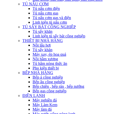
TỦ NẤU CƠM
Tủ nấu cơm điện
Tủ nấu cơm gas
Tủ nấu cơm gas và điện
Linh kiện tủ nấu cơm
TỦ SẤY BÁT CÔNG NGHIỆP
Tủ sấy khăn
Linh kiện tủ sấy bát công nghiệp
THIẾT BỊ NHÀ HÀNG
Nồi lẩu hơi
Tủ sấy khăn
Máy xay, ép hoa quả
Nồi hầm xương
Tủ hâm nóng thức ăn
Phụ kiện thiết bị
BẾP NHÀ HÀNG
Bếp á công nghiệp
Bếp âu công nghiệp
Bếp chiên , bếp rán , bếp nướng
Bếp gas công nghiệp
ĐIỆN LẠNH
Máy nghiền đá
Máy Làm Kem
Máy làm đá
Máy nước uống nóng lạnh