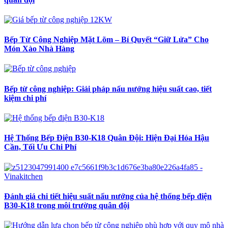
Bếp Từ Công Nghiệp Mặt Lõm – Bí Quyết “Giữ Lửa” Cho
Món Xào Nhà Hàng
Bếp từ công nghiệp: Giải pháp nấu nướng hiệu suất cao, tiết
kiệm chi phí
Hệ Thống Bếp Điện B30-K18 Quân Đội: Hiện Đại Hóa Hậu
Cần, Tối Ưu Chi Phí
Đánh giá chi tiết hiệu suất nấu nướng của hệ thống bếp điện
B30-K18 trong môi trường quân đội