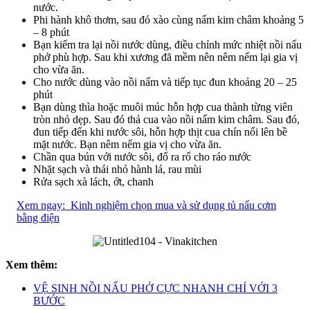
nước.
Phi hành khô thơm, sau đó xào cùng nấm kim châm khoảng 5
– 8 phút
Bạn kiểm tra lại nồi nước dùng, điều chỉnh mức nhiệt nồi nấu
phở phù hợp. Sau khi xương đã mềm nên nêm nếm lại gia vị
cho vừa ăn.
Cho nước dùng vào nồi nấm và tiếp tục đun khoảng 20 – 25
phút
Bạn dùng thìa hoặc muôi múc hỗn hợp cua thành từng viên
tròn nhỏ dẹp. Sau đó thả cua vào nồi nấm kim châm. Sau đó,
đun tiếp đến khi nước sôi, hỗn hợp thịt cua chín nổi lên bề
mặt nước. Bạn nêm nếm gia vị cho vừa ăn.
Chần qua bún với nước sôi, đổ ra rổ cho ráo nước
Nhặt sạch và thái nhỏ hành lá, rau mùi
Rửa sạch xà lách, ớt, chanh
Xem ngay:
Kinh nghiệm chọn mua và sử dụng tủ nấu cơm
bằng điện
Xem thêm:
VỆ SINH NỒI NẤU PHỞ CỰC NHANH CHỈ VỚI 3
BƯỚC