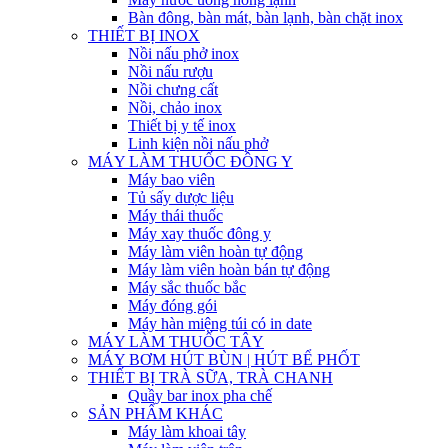
Bàn đông, bàn mát, bàn lạnh, bàn chặt inox
THIẾT BỊ INOX
Nồi nấu phở inox
Nồi nấu rượu
Nồi chưng cất
Nồi, chảo inox
Thiết bị y tế inox
Linh kiện nồi nấu phở
MÁY LÀM THUỐC ĐÔNG Y
Máy bao viên
Tủ sấy dược liệu
Máy thái thuốc
Máy xay thuốc đông y
Máy làm viên hoàn tự động
Máy làm viên hoàn bán tự động
Máy sắc thuốc bắc
Máy đóng gói
Máy hàn miệng túi có in date
MÁY LÀM THUỐC TÂY
MÁY BƠM HÚT BÙN | HÚT BỂ PHỐT
THIẾT BỊ TRÀ SỮA, TRÀ CHANH
Quầy bar inox pha chế
SẢN PHẨM KHÁC
Máy làm khoai tây