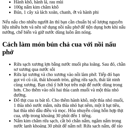
Hành khô, hành lá, rau mùi
100g nấm kim châm khô
Bún, 1 cây xà lách xoăn, chanh, ớt và hành phi
Nếu nấu cho nhiều người ăn thì bạn cần chuẩn bị số lượng nguyên
liệu nhiều hơn và nên sử dụng nồi nấu phở để tiện dụng hơn khi nấu
nướng, chế biến và giữ nước dùng luôn ấm nóng.
Cách làm món bún chả cua với nồi nấu
phở
Rửa sạch xương lợn bằng nước muối pha loãng. Sau đó, chần
sơ xương qua nước sôi
Rửa lại xương và cho xương vào nồi làm phở. Tiếp đó bạn
gọt vỏ củ cải, thái khoanh tròn, gừng rửa sạch, thái lát ninh
cùng xương. Bạn chú ý hớt bọt trên mặt để nước dùng trong
hơn. Cho thêm vào nồi hai thìa canh muối và một thìa nhỏ
đường.
Đổ thịt cua ra bát tô. Cho thêm hành khô, một thìa nhỏ muối,
1 thìa nhỏ nước mắm, nửa thìa nhỏ hạt nêm, một ít hạt tiêu,
hai thìa nhỏ dầu điều và mọc. Hòa nhuyễn cùng hỗn hợp thịt
cua, ướp trong khoảng 30 phút đến 1 tiếng.
Nấm kim châm rửa sạch, cắt bỏ chân nấm, ngâm nấm trong
nước lạnh khoảng 30 phút để nấm nở. Rửa sạch nấm, để ráo