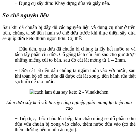
+ Dụng cụ sấy dừa: Khay đựng dừa và giấy nến.
Sơ chế nguyên liệu
Sau khi đã chuẩn bị đầy đủ các nguyên liệu và dụng cụ như ở trên
trên, chúng ta sẽ tiến hành sơ chế dừa trước khi thực thiện sấy dừa
sẽ giúp dừa keto thơm ngon hơn. Cụ thể:
+ Đầu tiên, quả dừa đã chuẩn bị chúng ta lấy hết nước ra và
tách lấy phần cùi dừa. Cố gắng tách cùi làm sao cho giữ được
những miếng cùi to bản, sau đó cắt lát mỏng từ 1 – 2mm.
+ Dừa cắt lát đến đâu chúng ta ngâm luôn vào với nước, sau
khi toàn bộ số cùi dừa đã được cắt lát xong, tiến hành rửa thật
sạch rồi để ráo nước.
Làm dừa sấy khô với tủ sấy công nghiệp giúp mang lại hiệu quả
cao
+ Tiếp tục, bắc chảo lên bếp, khi chảo nóng sẽ đổ phần cơm
dừa vừa chuẩn bị xong vào chảo, thêm nước dừa vào (có thể
thêm đường nếu muốn ăn ngọt).