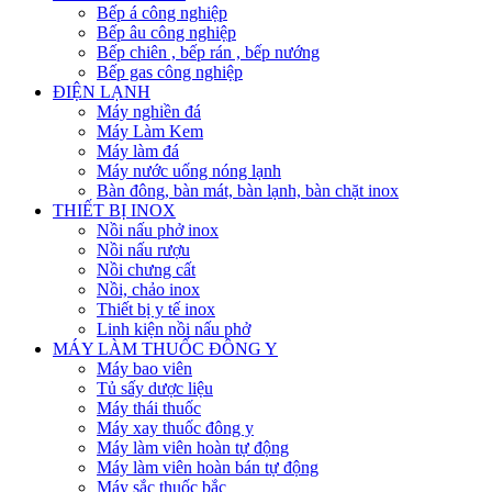
Bếp á công nghiệp
Bếp âu công nghiệp
Bếp chiên , bếp rán , bếp nướng
Bếp gas công nghiệp
ĐIỆN LẠNH
Máy nghiền đá
Máy Làm Kem
Máy làm đá
Máy nước uống nóng lạnh
Bàn đông, bàn mát, bàn lạnh, bàn chặt inox
THIẾT BỊ INOX
Nồi nấu phở inox
Nồi nấu rượu
Nồi chưng cất
Nồi, chảo inox
Thiết bị y tế inox
Linh kiện nồi nấu phở
MÁY LÀM THUỐC ĐÔNG Y
Máy bao viên
Tủ sấy dược liệu
Máy thái thuốc
Máy xay thuốc đông y
Máy làm viên hoàn tự động
Máy làm viên hoàn bán tự động
Máy sắc thuốc bắc