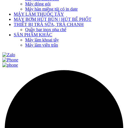
Máy đóng gói
Máy hàn miệng túi có in date
MÁY LÀM THUỐC TÂY
MÁY BƠM HÚT BÙN | HÚT BỂ PHỐT
THIẾT BỊ TRÀ SỮA, TRÀ CHANH
Quầy bar inox pha chế
SẢN PHẨM KHÁC
Máy làm khoai tây
Máy làm viên trân