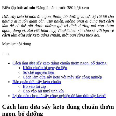
Biên tập bởi:
admin
Đăng 2 năm trước
380 lượt xem
Dứa sấy keto là món ăn ngon, thơm, bổ dưỡng và cực kỳ rất tốt cho
những ai muốn giảm cân. Tuy nhiên, không phải ai cũng biết cách
làm để có thể giữ được những giá trị dinh dưỡng mà còn thơm
ngon, đúng vị. Bài viết hôm nay, Vinakitchen xin chia sẻ với bạn về
cách làm dừa sấy keto
đúng chuẩn, mời bạn cùng theo dõi.
Mục lục nội dung
Cách làm dừa sấy keto đúng chuẩn thơm ngon, bổ dưỡng
Khâu chuẩn bị nguyên liệu
Sơ chế nguyên liệu
Cách làm dừa sấy keto với máy sấy công nghiệp
Bảo quản dừa sấy keto chuẩn
Bỏ vào túi zip
Cho vào hũ thuỷ tinh kín
Lý do nên chọn tủ sấy công nghiệp để làm dừa sấy keto?
Cách làm dừa sấy keto đúng chuẩn thơm
ngon, bổ dưỡng