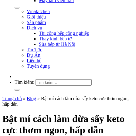
Máy làm viên trân
Vinakitchen
Giới thiệu
Sản phẩm
Dịch vụ
Thi công bếp công nghiệp
Thay kính bếp từ
Sửa bếp từ Hà Nội
Tin Tức
Dự Án
Liên hệ
Tuyển dụng
Tìm kiếm:
Trang chủ
»
Blog
»
Bật mí cách làm dừa sấy keto cực thơm ngon,
hấp dẫn
Bật mí cách làm dừa sấy keto
cực thơm ngon, hấp dẫn