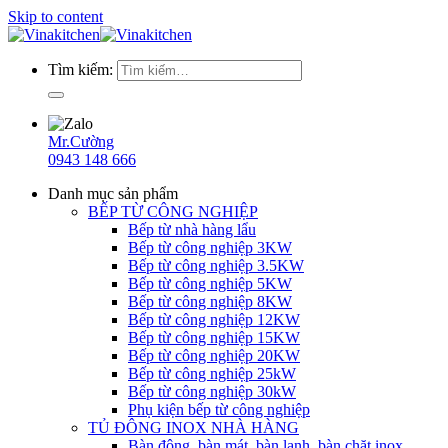
Skip to content
Tìm kiếm:
Mr.Cường
0943 148 666
Danh mục sản phẩm
BẾP TỪ CÔNG NGHIỆP
Bếp từ nhà hàng lẩu
Bếp từ công nghiệp 3KW
Bếp từ công nghiệp 3.5KW
Bếp từ công nghiệp 5KW
Bếp từ công nghiệp 8KW
Bếp từ công nghiệp 12KW
Bếp từ công nghiệp 15KW
Bếp từ công nghiệp 20KW
Bếp từ công nghiệp 25kW
Bếp từ công nghiệp 30kW
Phụ kiện bếp từ công nghiệp
TỦ ĐÔNG INOX NHÀ HÀNG
Bàn đông, bàn mát, bàn lạnh, bàn chặt inox