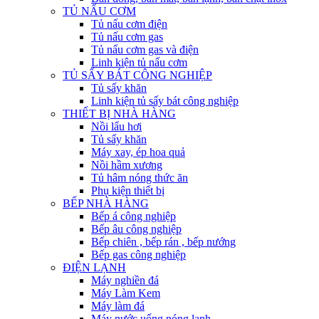
TỦ NẤU CƠM
Tủ nấu cơm điện
Tủ nấu cơm gas
Tủ nấu cơm gas và điện
Linh kiện tủ nấu cơm
TỦ SẤY BÁT CÔNG NGHIỆP
Tủ sấy khăn
Linh kiện tủ sấy bát công nghiệp
THIẾT BỊ NHÀ HÀNG
Nồi lẩu hơi
Tủ sấy khăn
Máy xay, ép hoa quả
Nồi hầm xương
Tủ hâm nóng thức ăn
Phụ kiện thiết bị
BẾP NHÀ HÀNG
Bếp á công nghiệp
Bếp âu công nghiệp
Bếp chiên , bếp rán , bếp nướng
Bếp gas công nghiệp
ĐIỆN LẠNH
Máy nghiền đá
Máy Làm Kem
Máy làm đá
Máy nước uống nóng lạnh