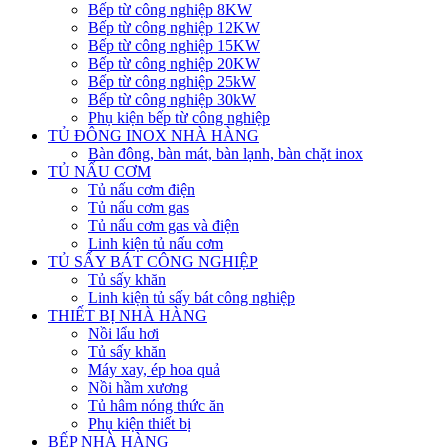
Bếp từ công nghiệp 8KW
Bếp từ công nghiệp 12KW
Bếp từ công nghiệp 15KW
Bếp từ công nghiệp 20KW
Bếp từ công nghiệp 25kW
Bếp từ công nghiệp 30kW
Phụ kiện bếp từ công nghiệp
TỦ ĐÔNG INOX NHÀ HÀNG
Bàn đông, bàn mát, bàn lạnh, bàn chặt inox
TỦ NẤU CƠM
Tủ nấu cơm điện
Tủ nấu cơm gas
Tủ nấu cơm gas và điện
Linh kiện tủ nấu cơm
TỦ SẤY BÁT CÔNG NGHIỆP
Tủ sấy khăn
Linh kiện tủ sấy bát công nghiệp
THIẾT BỊ NHÀ HÀNG
Nồi lẩu hơi
Tủ sấy khăn
Máy xay, ép hoa quả
Nồi hầm xương
Tủ hâm nóng thức ăn
Phụ kiện thiết bị
BẾP NHÀ HÀNG