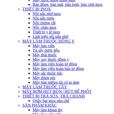
Bàn đông, bàn mát, bàn lạnh, bàn chặt inox
THIẾT BỊ INOX
Nồi nấu phở inox
Nồi nấu rượu
Nồi chưng cất
Nồi, chảo inox
Thiết bị y tế inox
Linh kiện nồi nấu phở
MÁY LÀM THUỐC ĐÔNG Y
Máy bao viên
Tủ sấy dược liệu
Máy thái thuốc
Máy xay thuốc đông y
Máy làm viên hoàn tự động
Máy làm viên hoàn bán tự động
Máy sắc thuốc bắc
Máy đóng gói
Máy hàn miệng túi có in date
MÁY LÀM THUỐC TÂY
MÁY BƠM HÚT BÙN | HÚT BỂ PHỐT
THIẾT BỊ TRÀ SỮA, TRÀ CHANH
Quầy bar inox pha chế
SẢN PHẨM KHÁC
Máy làm khoai tây