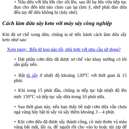
+ Nấu dừa với lửa lớn cho sôi lên, sau đó hạ lửa vừa tiếp tục
đun cho đến khi nào chảo cạn lại (lưu ý, nhớ phải đảo dừa
đều tay để dừa không bị cháy nhé).
Cách làm dừa sấy keto với máy sấy công nghiệp
Khi đã sơ chế xong dừa, chúng ta sẽ tiến hành cách làm dừa sấy
keto như sau:
Xem ngay:
Bếp từ loại nào tốt, phù hợp với nhu cầu sử dụng?
+ Đặt phần cơm dừa đã được sơ chế vào khay nướng có lót
sẵn giấy nến.
o
+ Bật
tủ sấy
ở nhiệt độ khoảng 120
C với thời gian là 15
phút.
+ Khi xong 15 phút đầu, chúng ta tiếp tục bật nhiệt độ lên
o
mức 150
C và tiếp tục sấy dừa trong 10 phút nữa.
+ Sau thời gian này, nếu bạn thấy bề mặt cơm dừa vẫn chưa
ngả vàng hãy bật tủ sấy và sấy thêm khoảng 3 – 4 phút.
+ Khi cơm dừa đã được sấy thành công, có mùi thơm và màu
vàng bắt mắt, lấy ra, để nguội rồi cho vào lọ hoặc túi zip để