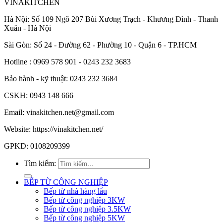
VINAKITCHEN
Hà Nội: Số 109 Ngõ 207 Bùi Xương Trạch - Khương Đình - Thanh
Xuân - Hà Nội
Sài Gòn: Số 24 - Đường 62 - Phường 10 - Quận 6 - TP.HCM
Hotline : 0969 578 901 - 0243 232 3683
Bảo hành - kỹ thuật: 0243 232 3684
CSKH: 0943 148 666
Email: vinakitchen.net@gmail.com
Website: https://vinakitchen.net/
GPKD: 0108209399
Tìm kiếm:
BẾP TỪ CÔNG NGHIỆP
Bếp từ nhà hàng lẩu
Bếp từ công nghiệp 3KW
Bếp từ công nghiệp 3.5KW
Bếp từ công nghiệp 5KW