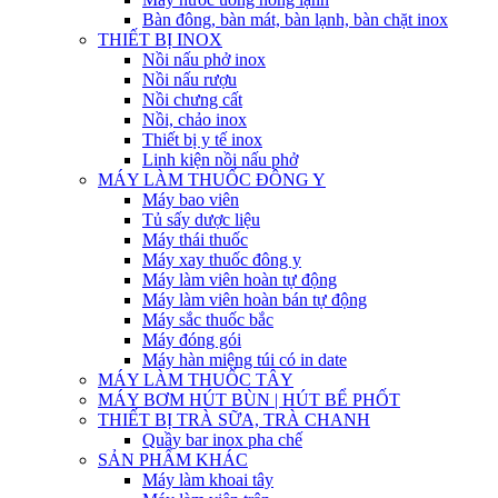
Bàn đông, bàn mát, bàn lạnh, bàn chặt inox
THIẾT BỊ INOX
Nồi nấu phở inox
Nồi nấu rượu
Nồi chưng cất
Nồi, chảo inox
Thiết bị y tế inox
Linh kiện nồi nấu phở
MÁY LÀM THUỐC ĐÔNG Y
Máy bao viên
Tủ sấy dược liệu
Máy thái thuốc
Máy xay thuốc đông y
Máy làm viên hoàn tự động
Máy làm viên hoàn bán tự động
Máy sắc thuốc bắc
Máy đóng gói
Máy hàn miệng túi có in date
MÁY LÀM THUỐC TÂY
MÁY BƠM HÚT BÙN | HÚT BỂ PHỐT
THIẾT BỊ TRÀ SỮA, TRÀ CHANH
Quầy bar inox pha chế
SẢN PHẨM KHÁC
Máy làm khoai tây