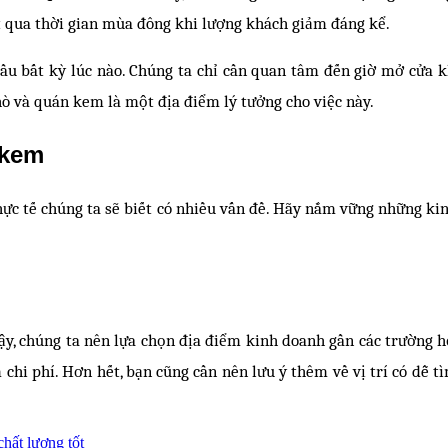
t qua thời gian mùa đông khi lượng khách giảm đáng kể.
đầu bất kỳ lúc nào. Chúng ta chỉ cần quan tâm đến giờ mở cửa k
hò và quán kem là một địa điểm lý tưởng cho việc này.
 kem
hực tế chúng ta sẽ biết có nhiều vấn đề. Hãy nắm vững những ki
 vậy, chúng ta nên lựa chọn địa điểm kinh doanh gần các trường 
 chi phí. Hơn hết, bạn cũng cần nên lưu ý thêm về vị trí có dễ t
hất lượng tốt