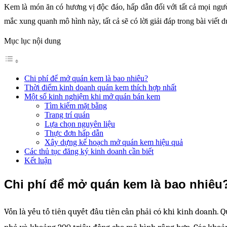
Kem là món ăn có hương vị độc đáo, hấp dẫn đối với tất cả mọi người
mắc xung quanh mô hình này, tất cả sẽ có lời giải đáp trong bài viết 
Mục lục nội dung
Chi phí để mở quán kem là bao nhiêu?
Thời điểm kinh doanh quán kem thích hợp nhất
Một số kinh nghiệm khi mở quán bán kem
Tìm kiếm mặt bằng
Trang trí quán
Lựa chọn nguyên liệu
Thực đơn hấp dẫn
Xây dựng kế hoạch mở quán kem hiệu quả
Các thủ tục đăng ký kinh doanh cần biết
Kết luận
Chi phí để mở quán kem là bao nhiêu
Vốn là yếu tố tiên quyết đầu tiên cần phải có khi kinh doanh.
nhỏ và khoảng 200 triệu đồng cho mô hình rộng hơn. Các khoản