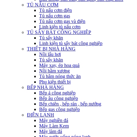
TỦ NẤU CƠM
Tủ nấu cơm điện
Tủ nấu cơm gas
Tủ nấu cơm gas và điện
Linh kiện tủ nấu cơm
TỦ SẤY BÁT CÔNG NGHIỆP
Tủ sấy khăn
Linh kiện tủ sấy bát công nghiệp
THIẾT BỊ NHÀ HÀNG
Nồi lẩu hơi
Tủ sấy khăn
Máy xay, ép hoa quả
Nồi hầm xương
Tủ hâm nóng thức ăn
Phụ kiện thiết bị
BẾP NHÀ HÀNG
Bếp á công nghiệp
Bếp âu công nghiệp
Bếp chiên , bếp rán , bếp nướng
Bếp gas công nghiệp
ĐIỆN LẠNH
Máy nghiền đá
Máy Làm Kem
Máy làm đá
Máy nước uống nóng lạnh