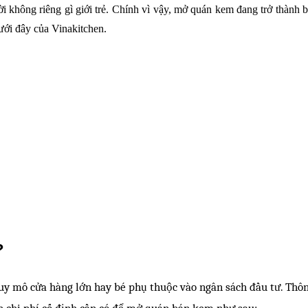
 không riêng gì giới trẻ. Chính vì vậy,
mở quán kem đang trở thành bà
dưới đây của Vinakitchen.
?
 Quy mô cửa hàng lớn hay bé phụ thuộc vào ngân sách đầu tư. Th
 chi phí cố định cần có để mở quán bán kem như sau: