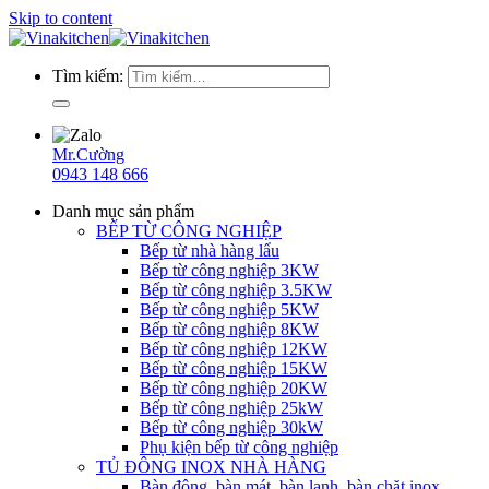
Skip to content
Tìm kiếm:
Mr.Cường
0943 148 666
Danh mục sản phẩm
BẾP TỪ CÔNG NGHIỆP
Bếp từ nhà hàng lẩu
Bếp từ công nghiệp 3KW
Bếp từ công nghiệp 3.5KW
Bếp từ công nghiệp 5KW
Bếp từ công nghiệp 8KW
Bếp từ công nghiệp 12KW
Bếp từ công nghiệp 15KW
Bếp từ công nghiệp 20KW
Bếp từ công nghiệp 25kW
Bếp từ công nghiệp 30kW
Phụ kiện bếp từ công nghiệp
TỦ ĐÔNG INOX NHÀ HÀNG
Bàn đông, bàn mát, bàn lạnh, bàn chặt inox