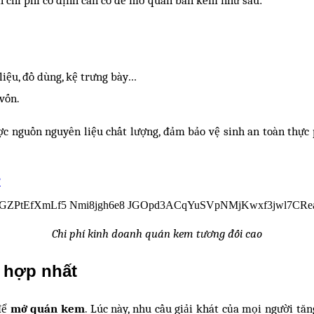
liệu, đồ dùng, kệ trưng bày…
vốn.
c nguồn nguyên liệu chất lượng, đảm bảo vệ sinh an toàn thực p
?
Chi phí kinh doanh quán kem tương đối cao
 hợp nhất
để
mở quán kem
. Lúc này, nhu cầu giải khát của mọi người tăn