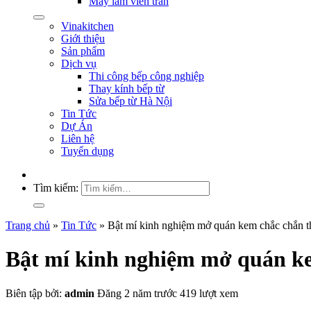
Máy làm viên trân
Vinakitchen
Giới thiệu
Sản phẩm
Dịch vụ
Thi công bếp công nghiệp
Thay kính bếp từ
Sửa bếp từ Hà Nội
Tin Tức
Dự Án
Liên hệ
Tuyển dụng
Tìm kiếm:
Trang chủ
»
Tin Tức
»
Bật mí kinh nghiệm mở quán kem chắc chắn 
Bật mí kinh nghiệm mở quán k
Biên tập bởi:
admin
Đăng 2 năm trước
419 lượt xem