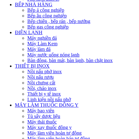
BẾP NHÀ HÀNG
Bếp á công nghiệp
Bếp âu công nghiệp
Bếp chiên , bếp rán , bếp nướng
Bếp gas công nghiệp
ĐIỆN LẠNH
Máy nghiền đá
Máy Làm Kem
Máy làm đá
Máy nước uống nóng lạnh
Bàn đông, bàn mát, bàn lạnh, bàn chặt inox
THIẾT BỊ INOX
Nồi nấu phở inox
Nồi nấu rượu
Nồi chưng cất
Nồi, chảo inox
Thiết bị y tế inox
Linh kiện nồi nấu phở
MÁY LÀM THUỐC ĐÔNG Y
Máy bao viên
Tủ sấy dược liệu
Máy thái thuốc
Máy xay thuốc đông y
Máy làm viên hoàn tự động
Máy làm viên hoàn bán tự động