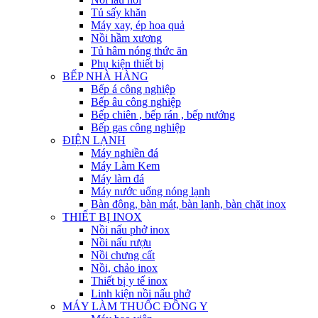
Tủ sấy khăn
Máy xay, ép hoa quả
Nồi hầm xương
Tủ hâm nóng thức ăn
Phụ kiện thiết bị
BẾP NHÀ HÀNG
Bếp á công nghiệp
Bếp âu công nghiệp
Bếp chiên , bếp rán , bếp nướng
Bếp gas công nghiệp
ĐIỆN LẠNH
Máy nghiền đá
Máy Làm Kem
Máy làm đá
Máy nước uống nóng lạnh
Bàn đông, bàn mát, bàn lạnh, bàn chặt inox
THIẾT BỊ INOX
Nồi nấu phở inox
Nồi nấu rượu
Nồi chưng cất
Nồi, chảo inox
Thiết bị y tế inox
Linh kiện nồi nấu phở
MÁY LÀM THUỐC ĐÔNG Y