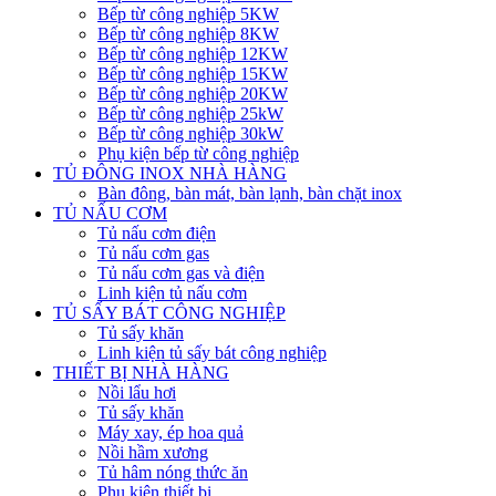
Bếp từ công nghiệp 5KW
Bếp từ công nghiệp 8KW
Bếp từ công nghiệp 12KW
Bếp từ công nghiệp 15KW
Bếp từ công nghiệp 20KW
Bếp từ công nghiệp 25kW
Bếp từ công nghiệp 30kW
Phụ kiện bếp từ công nghiệp
TỦ ĐÔNG INOX NHÀ HÀNG
Bàn đông, bàn mát, bàn lạnh, bàn chặt inox
TỦ NẤU CƠM
Tủ nấu cơm điện
Tủ nấu cơm gas
Tủ nấu cơm gas và điện
Linh kiện tủ nấu cơm
TỦ SẤY BÁT CÔNG NGHIỆP
Tủ sấy khăn
Linh kiện tủ sấy bát công nghiệp
THIẾT BỊ NHÀ HÀNG
Nồi lẩu hơi
Tủ sấy khăn
Máy xay, ép hoa quả
Nồi hầm xương
Tủ hâm nóng thức ăn
Phụ kiện thiết bị