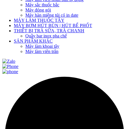
Máy sắc thuốc bắc
Máy đóng gói
Máy hàn miệng túi có in date
MÁY LÀM THUỐC TÂY
MÁY BƠM HÚT BÙN | HÚT BỂ PHỐT
THIẾT BỊ TRÀ SỮA, TRÀ CHANH
Quầy bar inox pha chế
SẢN PHẨM KHÁC
Máy làm khoai tây
Máy làm viên trân