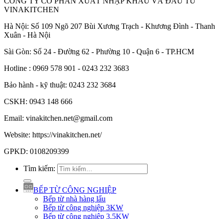
CÔNG TY CỔ PHẦN XUẤT NHẬP KHẨU VÀ ĐẦU TƯ
VINAKITCHEN
Hà Nội: Số 109 Ngõ 207 Bùi Xương Trạch - Khương Đình - Thanh
Xuân - Hà Nội
Sài Gòn: Số 24 - Đường 62 - Phường 10 - Quận 6 - TP.HCM
Hotline : 0969 578 901 - 0243 232 3683
Bảo hành - kỹ thuật: 0243 232 3684
CSKH: 0943 148 666
Email: vinakitchen.net@gmail.com
Website: https://vinakitchen.net/
GPKD: 0108209399
Tìm kiếm:
BẾP TỪ CÔNG NGHIỆP
Bếp từ nhà hàng lẩu
Bếp từ công nghiệp 3KW
Bếp từ công nghiệp 3.5KW