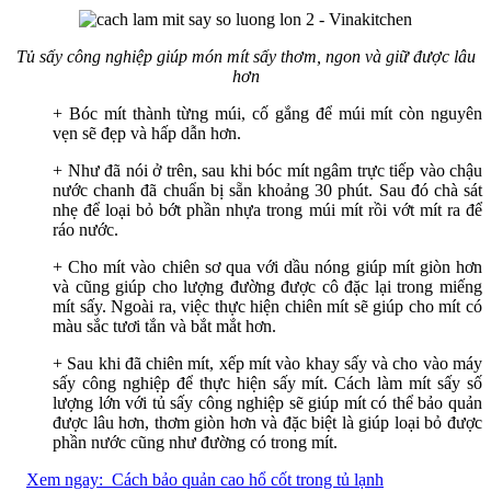
Tủ sấy công nghiệp giúp món mít sấy thơm, ngon và giữ được lâu
hơn
+
Bóc mít thành từng múi, cố gắng để múi mít còn nguyên
vẹn sẽ đẹp và hấp dẫn hơn.
+
Như đã nói ở trên, sau khi bóc mít ngâm trực tiếp vào chậu
nước chanh đã chuẩn bị sẵn khoảng 30 phút. Sau đó chà sát
nhẹ để loại bỏ bớt phần nhựa trong múi mít rồi vớt mít ra để
ráo nước.
+
Cho mít vào chiên sơ qua với dầu nóng giúp mít giòn hơn
và cũng giúp cho lượng đường được cô đặc lại trong miếng
mít sấy. Ngoài ra, việc thực hiện chiên mít sẽ giúp cho mít có
màu sắc tươi tắn và bắt mắt hơn.
+
Sau khi đã chiên mít, xếp mít vào khay sấy và cho vào máy
sấy công nghiệp để thực hiện sấy mít. Cách làm mít sấy số
lượng lớn với tủ sấy công nghiệp sẽ giúp mít có thể bảo quản
được lâu hơn, thơm giòn hơn và đặc biệt là giúp loại bỏ được
phần nước cũng như đường có trong mít.
Xem ngay:
Cách bảo quản cao hổ cốt trong tủ lạnh