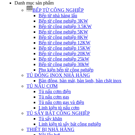
Danh mục sản phẩm
BẾP TỪ CÔNG NGHIỆP
Bếp từ nhà hàng lẩu
Bếp từ công nghiệp 3KW
Bếp từ công nghiệp 3.5KW
Bếp từ công nghiệp 5KW
Bếp từ công nghiệp 8KW
Bếp từ công nghiệp 12KW
Bếp từ công nghiệp 15KW
Bếp từ công nghiệp 20KW
Bếp từ công nghiệp 25kW
Bếp từ công nghiệp 30kW
Phụ kiện bếp từ công nghiệp
TỦ ĐÔNG INOX NHÀ HÀNG
Bàn đông, bàn mát, bàn lạnh, bàn chặt inox
TỦ NẤU CƠM
Tủ nấu cơm điện
Tủ nấu cơm gas
Tủ nấu cơm gas và điện
Linh kiện tủ nấu cơm
TỦ SẤY BÁT CÔNG NGHIỆP
Tủ sấy khăn
Linh kiện tủ sấy bát công nghiệp
THIẾT BỊ NHÀ HÀNG
Nồi lẩu hơi