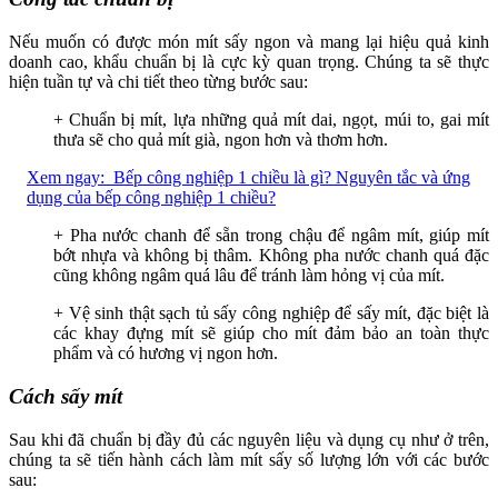
Nếu muốn có được món mít sấy ngon và mang lại hiệu quả kinh
doanh cao, khẩu chuẩn bị là cực kỳ quan trọng. Chúng ta sẽ thực
hiện tuần tự và chi tiết theo từng bước sau:
+ Chuẩn bị mít, lựa những quả mít dai, ngọt, múi to, gai mít
thưa sẽ cho quả mít già, ngon hơn và thơm hơn.
Xem ngay:
Bếp công nghiệp 1 chiều là gì? Nguyên tắc và ứng
dụng của bếp công nghiệp 1 chiều?
+
Pha nước chanh để sẵn trong chậu để ngâm mít, giúp mít
bớt nhựa và không bị thâm. Không pha nước chanh quá đặc
cũng không ngâm quá lâu để tránh làm hỏng vị của mít.
+
Vệ sinh thật sạch tủ sấy công nghiệp để sấy mít, đặc biệt là
các khay đựng mít sẽ giúp cho mít đảm bảo an toàn thực
phẩm và có hương vị ngon hơn.
Cách sấy mít
Sau khi đã chuẩn bị đầy đủ các nguyên liệu và dụng cụ như ở trên,
chúng ta sẽ tiến hành cách làm mít sấy số lượng lớn với các bước
sau: