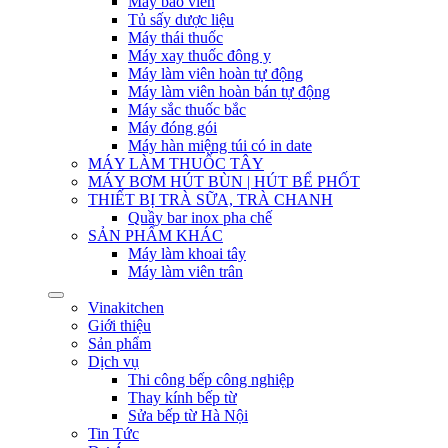
Máy bao viên
Tủ sấy dược liệu
Máy thái thuốc
Máy xay thuốc đông y
Máy làm viên hoàn tự động
Máy làm viên hoàn bán tự động
Máy sắc thuốc bắc
Máy đóng gói
Máy hàn miệng túi có in date
MÁY LÀM THUỐC TÂY
MÁY BƠM HÚT BÙN | HÚT BỂ PHỐT
THIẾT BỊ TRÀ SỮA, TRÀ CHANH
Quầy bar inox pha chế
SẢN PHẨM KHÁC
Máy làm khoai tây
Máy làm viên trân
Vinakitchen
Giới thiệu
Sản phẩm
Dịch vụ
Thi công bếp công nghiệp
Thay kính bếp từ
Sửa bếp từ Hà Nội
Tin Tức