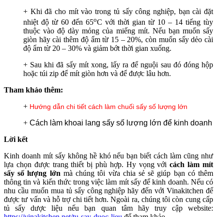
+
Khi đã cho mít vào trong tủ sấy công nghiệp, bạn cài đặt
o
nhiệt độ từ 60 đến 65
C với thời gian từ 10 – 14 tiếng tùy
thuộc vào độ dày mỏng của miếng mít. Nếu bạn muốn sấy
giòn hãy cài thêm độ ẩm từ 15 – 20%, còn muốn sấy dẻo cài
độ ẩm từ 20 – 30% và giảm bớt thời gian xuống.
+
Sau khi đã sấy mít xong, lấy ra để nguội sau đó đóng hộp
hoặc túi zip để mít giòn hơn và để được lâu hơn.
Tham khảo thêm:
+
Hướng dẫn chi tiết cách làm chuối sấy số lượng lớn
+
Cách làm khoai lang sấy số lượng lớn để kinh doanh
Lời kết
Kinh doanh mít sấy không hề khó nếu bạn biết cách làm cũng như
lựa chọn được trang thiết bị phù hợp. Hy vọng với
cách làm mít
sấy số lượng lớn
mà chúng tôi vừa chia sẻ sẽ giúp bạn có thêm
thông tin và kiến thức trong việc làm mít sấy để kinh doanh. Nếu có
nhu cầu muốn mua tủ sấy công nghiệp hãy đến với Vinakitchen để
được tư vấn và hỗ trợ chi tiết hơn. Ngoài ra, chúng tôi còn cung cấp
tủ sấy dược liệu nếu bạn quan tâm hãy truy cập website:
https://vinakitchen.net/tu-say-duoc-lieu
để tham khảo.