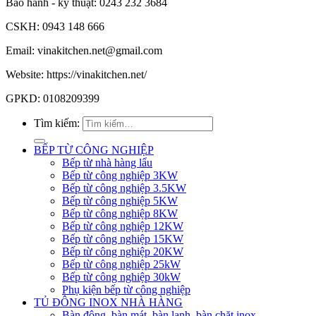
Bảo hành - kỹ thuật: 0243 232 3684
CSKH: 0943 148 666
Email: vinakitchen.net@gmail.com
Website: https://vinakitchen.net/
GPKD: 0108209399
Tìm kiếm:
BẾP TỪ CÔNG NGHIỆP
Bếp từ nhà hàng lẩu
Bếp từ công nghiệp 3KW
Bếp từ công nghiệp 3.5KW
Bếp từ công nghiệp 5KW
Bếp từ công nghiệp 8KW
Bếp từ công nghiệp 12KW
Bếp từ công nghiệp 15KW
Bếp từ công nghiệp 20KW
Bếp từ công nghiệp 25kW
Bếp từ công nghiệp 30kW
Phụ kiện bếp từ công nghiệp
TỦ ĐÔNG INOX NHÀ HÀNG
Bàn đông, bàn mát, bàn lạnh, bàn chặt inox