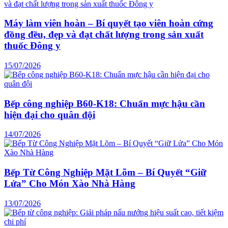
Máy làm viên hoàn – Bí quyết tạo viên hoàn cứng
đồng đều, đẹp và đạt chất lượng trong sản xuất
thuốc Đông y
15/07/2026
Bếp công nghiệp B60-K18: Chuẩn mực hậu cần
hiện đại cho quân đội
14/07/2026
Bếp Từ Công Nghiệp Mặt Lõm – Bí Quyết “Giữ
Lửa” Cho Món Xào Nhà Hàng
13/07/2026