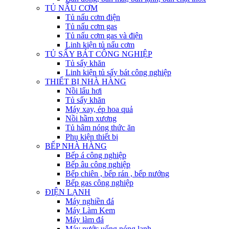
TỦ NẤU CƠM
Tủ nấu cơm điện
Tủ nấu cơm gas
Tủ nấu cơm gas và điện
Linh kiện tủ nấu cơm
TỦ SẤY BÁT CÔNG NGHIỆP
Tủ sấy khăn
Linh kiện tủ sấy bát công nghiệp
THIẾT BỊ NHÀ HÀNG
Nồi lẩu hơi
Tủ sấy khăn
Máy xay, ép hoa quả
Nồi hầm xương
Tủ hâm nóng thức ăn
Phụ kiện thiết bị
BẾP NHÀ HÀNG
Bếp á công nghiệp
Bếp âu công nghiệp
Bếp chiên , bếp rán , bếp nướng
Bếp gas công nghiệp
ĐIỆN LẠNH
Máy nghiền đá
Máy Làm Kem
Máy làm đá
Máy nước uống nóng lạnh