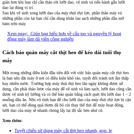
giản hơn khi bạn chỉ cần tháo rời lưỡi dao, vệ sinh và tiến hành gắn lưỡi
dao lại đúng vị trí.
Sau khi vệ sinh xong lưỡi dao của
máy thái thịt lợn
, phần thân máy và
những phần còn lại bạn chỉ cần dùng khăn lau sạch những phần dầu mỡ
bám trên máy.
Xem ngay:
Giúp bạn hiểu hơn về cấu tạo và nguyên lý hoạt
động máy làm đá viên công nghiệp
Cách bảo quản máy cắt thịt heo để kéo dài tuổi thọ
máy
Một trong những điều kiện đầu tiên đối với việc bảo quản
máy cắt thịt heo
là bạn nên đặt máy ở nơi có điều kiện khô ráo, tuyệt đối tránh nơi ẩm thấp
hay nhiều nước. Trường hợp máy thái thịt heo lâu ngày không được sử
dụng, cần phải tháo lược của máy để vệ sinh và làm sạch, lưỡi dao cũng cần
được vệ sinh kỹ lưỡng và có thể bảo quản bằng cách quét lên lưỡi dao 1 – 2
muỗng dầu ăn. Nếu vô tình bạn để cho lưỡi dao của
máy thái thịt lợn
bị cặn
sét, bạn có thể dùng quả thơm đã bỏ cùi thay thế thịt để máy hoạt động,
lưỡi dao của máy sẽ nhanh chóng lấy lại độ sắc bén như cũ.
Xem thêm:
Tuyệt chiêu sử dụng máy cắt thịt heo nhanh, gọn, lẹ