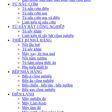
TỦ NẤU CƠM
Tủ nấu cơm điện
Tủ nấu cơm gas
Tủ nấu cơm gas và điện
Linh kiện tủ nấu cơm
TỦ SẤY BÁT CÔNG NGHIỆP
Tủ sấy khăn
Linh kiện tủ sấy bát công nghiệp
THIẾT BỊ NHÀ HÀNG
Nồi lẩu hơi
Tủ sấy khăn
Máy xay, ép hoa quả
Nồi hầm xương
Tủ hâm nóng thức ăn
Phụ kiện thiết bị
BẾP NHÀ HÀNG
Bếp á công nghiệp
Bếp âu công nghiệp
Bếp chiên , bếp rán , bếp nướng
Bếp gas công nghiệp
ĐIỆN LẠNH
Máy nghiền đá
Máy Làm Kem
Máy làm đá