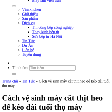
Máy làm viên trân
Vinakitchen
Giới thiệu
Sản phẩm
Dịch vụ
Thi công bếp công nghiệp
Thay kính bếp từ
Sửa bếp từ Hà Nội
Tin Tức
Dự Án
Liên hệ
Tuyển dụng
Tìm kiếm:
Trang chủ
»
Tin Tức
»
Cách vệ sinh máy cắt thịt heo để kéo dài tuổi
thọ máy
Cách vệ sinh máy cắt thịt heo
để kéo dài tuổi thọ máy