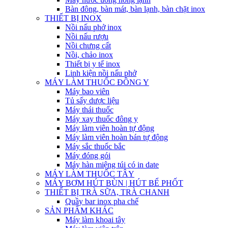
Bàn đông, bàn mát, bàn lạnh, bàn chặt inox
THIẾT BỊ INOX
Nồi nấu phở inox
Nồi nấu rượu
Nồi chưng cất
Nồi, chảo inox
Thiết bị y tế inox
Linh kiện nồi nấu phở
MÁY LÀM THUỐC ĐÔNG Y
Máy bao viên
Tủ sấy dược liệu
Máy thái thuốc
Máy xay thuốc đông y
Máy làm viên hoàn tự động
Máy làm viên hoàn bán tự động
Máy sắc thuốc bắc
Máy đóng gói
Máy hàn miệng túi có in date
MÁY LÀM THUỐC TÂY
MÁY BƠM HÚT BÙN | HÚT BỂ PHỐT
THIẾT BỊ TRÀ SỮA, TRÀ CHANH
Quầy bar inox pha chế
SẢN PHẨM KHÁC
Máy làm khoai tây