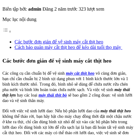
Biên tập bởi:
admin
Đăng 2 năm trước
323 lượt xem
Mục lục nội dung
Các bước đơn giản để vệ sinh máy cắt thịt heo
Cách bảo quản máy cắt thịt heo để kéo dài tuổi thọ máy
Các bước đơn giản để vệ sinh máy cắt thịt heo
Các công cụ cần chuẩn bị để vệ sinh
máy cắt thịt heo
vô cùng đơn giản,
bạn chỉ cần chuẩn bị 2 bình xịt dạng phun với 1 bình kích thước lớn và 1
bình kích thước nhỏ. Trong đó, bình nhỏ sẽ dùng để chứa nước rửa chén
pha nước và bình lớn hoàn toàn chứa nước sạch. Và việc vệ sinh
máy thái
thịt lợn
hay các loại
máy thái thịt bò
sẽ bao gồm 2 công đoạn: vệ sinh lưỡi
dao và vệ sinh thân máy.
Đối với việc vệ sinh lưỡi dao: Nếu bộ phận lưỡi dao của
máy thái thịt heo
không thể tháo rời, bạn hãy bật cho máy chạy đồng thời đặt một chậu nước
ở khe ra thịt, chỉ cần dùng bình xịt nhỏ để xịt vào các bộ phận bên trong
lưỡi dao rồi dùng bình xịt lớn để rửa sạch lại là bạn đã hoàn tất vệ sinh máy
cắt thịt heo. Đối với các máy có thể tháo rời lưỡi dao, việc vệ sinh sẽ đơn