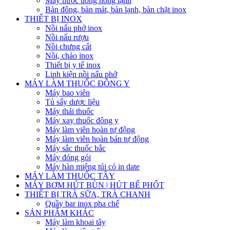
Máy nước uống nóng lạnh
Bàn đông, bàn mát, bàn lạnh, bàn chặt inox
THIẾT BỊ INOX
Nồi nấu phở inox
Nồi nấu rượu
Nồi chưng cất
Nồi, chảo inox
Thiết bị y tế inox
Linh kiện nồi nấu phở
MÁY LÀM THUỐC ĐÔNG Y
Máy bao viên
Tủ sấy dược liệu
Máy thái thuốc
Máy xay thuốc đông y
Máy làm viên hoàn tự động
Máy làm viên hoàn bán tự động
Máy sắc thuốc bắc
Máy đóng gói
Máy hàn miệng túi có in date
MÁY LÀM THUỐC TÂY
MÁY BƠM HÚT BÙN | HÚT BỂ PHỐT
THIẾT BỊ TRÀ SỮA, TRÀ CHANH
Quầy bar inox pha chế
SẢN PHẨM KHÁC
Máy làm khoai tây