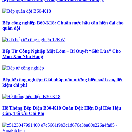
Bếp công nghiệp B60-K18: Chuẩn mực hậu cần hiện đại cho
quân đội
Bếp Từ Công Nghiệp Mặt Lõm – Bí Quyết “Giữ Lửa” Cho
Món Xào Nhà Hàng
Bếp từ công nghiệp: Giải pháp nấu nướng hiệu suất cao, tiết
kiệm chi phí
Hệ Thống Bếp Điện B30-K18 Quân Đội: Hiện Đại Hóa Hậu
Cần, Tối Ưu Chi Phí