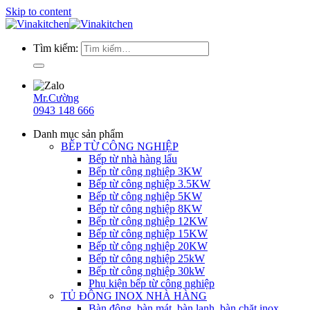
Skip to content
Tìm kiếm:
Mr.Cường
0943 148 666
Danh mục sản phẩm
BẾP TỪ CÔNG NGHIỆP
Bếp từ nhà hàng lẩu
Bếp từ công nghiệp 3KW
Bếp từ công nghiệp 3.5KW
Bếp từ công nghiệp 5KW
Bếp từ công nghiệp 8KW
Bếp từ công nghiệp 12KW
Bếp từ công nghiệp 15KW
Bếp từ công nghiệp 20KW
Bếp từ công nghiệp 25kW
Bếp từ công nghiệp 30kW
Phụ kiện bếp từ công nghiệp
TỦ ĐÔNG INOX NHÀ HÀNG
Bàn đông, bàn mát, bàn lạnh, bàn chặt inox