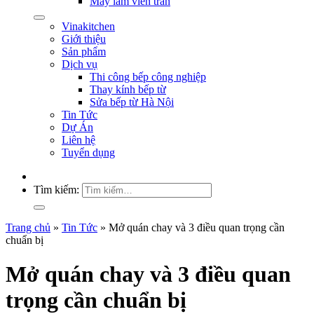
Máy làm viên trân
Vinakitchen
Giới thiệu
Sản phẩm
Dịch vụ
Thi công bếp công nghiệp
Thay kính bếp từ
Sửa bếp từ Hà Nội
Tin Tức
Dự Án
Liên hệ
Tuyển dụng
Tìm kiếm:
Trang chủ
»
Tin Tức
»
Mở quán chay và 3 điều quan trọng cần
chuẩn bị
Mở quán chay và 3 điều quan
trọng cần chuẩn bị