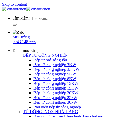
Skip to content
Tìm kiếm:
Mr.Cường
0943 148 666
Danh mục sản phẩm
BẾP TỪ CÔNG NGHIỆP
Bếp từ nhà hàng lẩu
Bếp từ công nghiệp 3KW
Bếp từ công nghiệp 3.5KW
Bếp từ công nghiệp 5KW
Bếp từ công nghiệp 8KW
Bếp từ công nghiệp 12KW
Bếp từ công nghiệp 15KW
Bếp từ công nghiệp 20KW
Bếp từ công nghiệp 25kW
Bếp từ công nghiệp 30kW
Phụ kiện bếp từ công nghiệp
TỦ ĐÔNG INOX NHÀ HÀNG
Bàn đông, bàn mát, bàn lạnh, bàn chặt inox