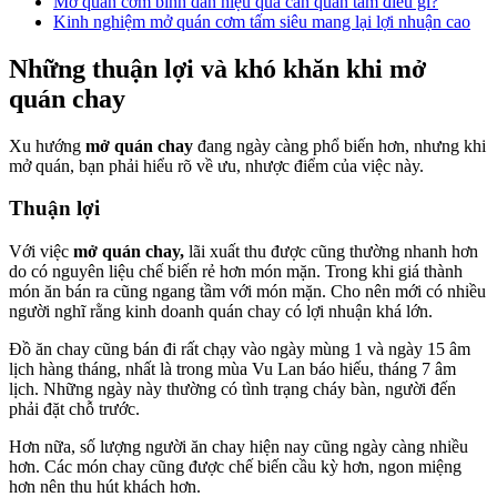
Mở quán cơm bình dân hiệu quả cần quan tâm điều gì?
Kinh nghiệm mở quán cơm tấm siêu mang lại lợi nhuận cao
Những thuận lợi và khó khăn khi mở
quán chay
Xu hướng
mở quán chay
đang ngày càng phổ biến hơn, nhưng khi
mở quán, bạn phải hiểu rõ về ưu, nhược điểm của việc này.
Thuận lợi
Với việc
mở quán chay,
lãi xuất thu được cũng thường nhanh hơn
do có nguyên liệu chế biến rẻ hơn món mặn. Trong khi giá thành
món ăn bán ra cũng ngang tầm với món mặn. Cho nên mới có nhiều
người nghĩ rằng kinh doanh quán chay có lợi nhuận khá lớn.
Đồ ăn chay cũng bán đi rất chạy vào ngày mùng 1 và ngày 15 âm
lịch hàng tháng, nhất là trong mùa Vu Lan báo hiếu, tháng 7 âm
lịch. Những ngày này thường có tình trạng cháy bàn, người đến
phải đặt chỗ trước.
Hơn nữa, số lượng người ăn chay hiện nay cũng ngày càng nhiều
hơn. Các món chay cũng được chế biến cầu kỳ hơn, ngon miệng
hơn nên thu hút khách hơn.