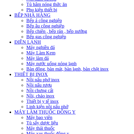
Tủ hâm nóng thức ăn
Phụ kiện thiết bị
BẾP NHÀ HÀNG
Bếp á công nghiệp
Bếp âu công nghiệp
Bếp chiên , bếp rán , bếp nướng
Bếp gas công nghiệp
ĐIỆN LẠNH
Máy nghiền đá
Máy Làm Kem
Máy làm đá
Máy nước uống nóng lạnh
Bàn đông, bàn mát, bàn lạnh, bàn chặt inox
THIẾT BỊ INOX
Nồi nấu phở inox
Nồi nấu rượu
Nồi chưng cất
Nồi, chảo inox
Thiết bị y tế inox
Linh kiện nồi nấu phở
MÁY LÀM THUỐC ĐÔNG Y
Máy bao viên
Tủ sấy dược liệu
Máy thái thuốc
Máy xay thuốc đông y