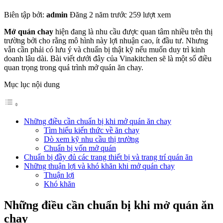
Biên tập bởi:
admin
Đăng 2 năm trước
259 lượt xem
Mở quán chay
hiện đang là nhu cầu được quan tâm nhiều trên thị
trường bởi cho rằng mô hình này lợi nhuận cao, ít đầu tư. Nhưng
vẫn cần phải có lưu ý và chuẩn bị thật kỹ nếu muốn duy trì kinh
doanh lâu dài. Bài viết dưới đây của Vinakitchen sẽ là một số điều
quan trọng trong quá trình mở quán ăn chay.
Mục lục nội dung
Những điều cần chuẩn bị khi mở quán ăn chay
Tìm hiểu kiến thức về ăn chay
Dò xem kỹ nhu cầu thị trường
Chuẩn bị vốn mở quán
Chuẩn bị đầy đủ các trang thiết bị và trang trí quán ăn
Những thuận lợi và khó khăn khi mở quán chay
Thuận lợi
Khó khăn
Những điều cần chuẩn bị khi mở quán ăn
chay