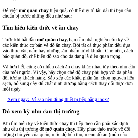
Để việc
mở quán chay
hiệu quả, có thể duy trì lâu dài thì bạn cần
chuẩn bị trước những điều như sau:
Tìm hiểu kiến thức về ăn chay
Tước khi bắt đầu
mở quán chay,
bạn cần phải nghiên cứu kỹ về
các kiến thức cơ bản về đồ ăn chay. Bởi tất cả thực phẩm đều dựa
vào thực vật, nấm hay những sản phẩm từ vi khuẩn. Cho nên, cách
bảo quản đồ, chế biến đồ sao cho đa dạng là điều quan trọng.
Và hơn hết, cũng có nhiều cách ăn chay khác nhau tùy theo nhu cầu
của mỗi người. Vì vậy, hãy chọn chế độ chay phù hợp với đa phần
đối tượng khách hàng. Sắp xếp các khẩu phần ăn, chọn nguyên liệu
sạch, bổ sung đầy đủ chất dinh dưỡng bằng cách thay đổi thực đơn
mỗi ngày.
Xem ngay:
Vì sao nên dùng thiết bị bếp bằng inox?
Dò xem kỹ nhu cầu thị trường
Khi tìm hiểu kỹ về kiến thức chay thì tiếp theo cần phải xác định
nhu cầu thị trường để
mở quán chay.
Hãy phác thảo trước về đối
tượng chủ yếu của quán, mức độ tiêu thụ, menu đồ ăn (món nào