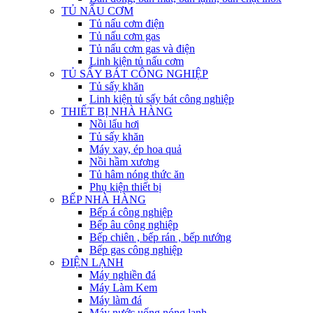
TỦ NẤU CƠM
Tủ nấu cơm điện
Tủ nấu cơm gas
Tủ nấu cơm gas và điện
Linh kiện tủ nấu cơm
TỦ SẤY BÁT CÔNG NGHIỆP
Tủ sấy khăn
Linh kiện tủ sấy bát công nghiệp
THIẾT BỊ NHÀ HÀNG
Nồi lẩu hơi
Tủ sấy khăn
Máy xay, ép hoa quả
Nồi hầm xương
Tủ hâm nóng thức ăn
Phụ kiện thiết bị
BẾP NHÀ HÀNG
Bếp á công nghiệp
Bếp âu công nghiệp
Bếp chiên , bếp rán , bếp nướng
Bếp gas công nghiệp
ĐIỆN LẠNH
Máy nghiền đá
Máy Làm Kem
Máy làm đá
Máy nước uống nóng lạnh