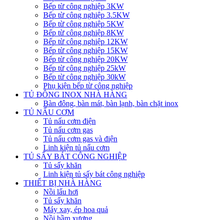
Bếp từ công nghiệp 3KW
Bếp từ công nghiệp 3.5KW
Bếp từ công nghiệp 5KW
Bếp từ công nghiệp 8KW
Bếp từ công nghiệp 12KW
Bếp từ công nghiệp 15KW
Bếp từ công nghiệp 20KW
Bếp từ công nghiệp 25kW
Bếp từ công nghiệp 30kW
Phụ kiện bếp từ công nghiệp
TỦ ĐÔNG INOX NHÀ HÀNG
Bàn đông, bàn mát, bàn lạnh, bàn chặt inox
TỦ NẤU CƠM
Tủ nấu cơm điện
Tủ nấu cơm gas
Tủ nấu cơm gas và điện
Linh kiện tủ nấu cơm
TỦ SẤY BÁT CÔNG NGHIỆP
Tủ sấy khăn
Linh kiện tủ sấy bát công nghiệp
THIẾT BỊ NHÀ HÀNG
Nồi lẩu hơi
Tủ sấy khăn
Máy xay, ép hoa quả
Nồi hầm xương