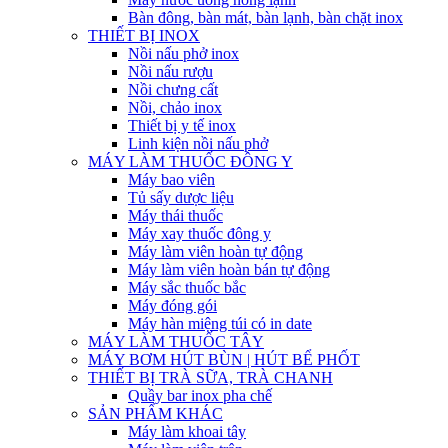
Bàn đông, bàn mát, bàn lạnh, bàn chặt inox
THIẾT BỊ INOX
Nồi nấu phở inox
Nồi nấu rượu
Nồi chưng cất
Nồi, chảo inox
Thiết bị y tế inox
Linh kiện nồi nấu phở
MÁY LÀM THUỐC ĐÔNG Y
Máy bao viên
Tủ sấy dược liệu
Máy thái thuốc
Máy xay thuốc đông y
Máy làm viên hoàn tự động
Máy làm viên hoàn bán tự động
Máy sắc thuốc bắc
Máy đóng gói
Máy hàn miệng túi có in date
MÁY LÀM THUỐC TÂY
MÁY BƠM HÚT BÙN | HÚT BỂ PHỐT
THIẾT BỊ TRÀ SỮA, TRÀ CHANH
Quầy bar inox pha chế
SẢN PHẨM KHÁC
Máy làm khoai tây