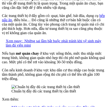
thì vấn đề trang thiết bị là quan trọng. Trong một quán ăn chay, bạn
cũng cần đặc biệt để ý đến nhiều vật dụng.
Các trang thiết bị ở đây gồm có: quạt, bàn ghế, bát đũa, dụng cụ
bếp
nấu ăn
, điều hòa… Đó cũng là những thứ cơ bản bắt buộc cần có
của một quán ăn. Cũng tùy vào phong cách trang trí quán mà có chi
phí thích hợp. Hơn nữa, đầu tư trang thiết bị ra sao cũng phụ thuộc
vị trí không gian của quán ăn.
Xem ngay:
Những sai lầm bắt buộc phải tránh khi vệ sinh máy
làm đá viên mini
Nếu bạn
mở quán chay
ở khu vực nông thôn, mức thu nhập mức
trung bình, không gian quán nhỏ hẹp thì chi phí mở quán không quá
cao. Mức phí có thể rơi vào khoảng 30-50 triệu đồng.
Còn nếu kinh doanh ở khu vực khu dân cư thu nhập cao hoặc trung
tâm thành phố, không gian rộng thì chi phí có thể lên tới gần 100
triệu đồng.
Chuẩn bị đầy đủ các trang thiết bị cần thiết
Xem thêm: