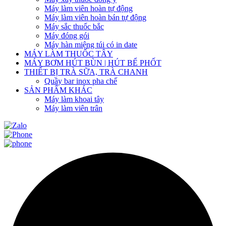
Máy làm viên hoàn tự động
Máy làm viên hoàn bán tự động
Máy sắc thuốc bắc
Máy đóng gói
Máy hàn miệng túi có in date
MÁY LÀM THUỐC TÂY
MÁY BƠM HÚT BÙN | HÚT BỂ PHỐT
THIẾT BỊ TRÀ SỮA, TRÀ CHANH
Quầy bar inox pha chế
SẢN PHẨM KHÁC
Máy làm khoai tây
Máy làm viên trân