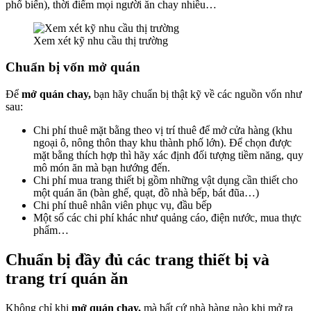
phổ biến), thời điểm mọi người ăn chay nhiều…
Xem xét kỹ nhu cầu thị trường
Chuẩn bị vốn mở quán
Để
mở quán chay,
bạn hãy chuẩn bị thật kỹ về các nguồn vốn như
sau:
Chi phí thuê mặt bằng theo vị trí thuê để mở cửa hàng (khu
ngoại ô, nông thôn thay khu thành phố lớn). Để chọn được
mặt bằng thích hợp thì hãy xác định đối tượng tiềm năng, quy
mô món ăn mà bạn hướng đến.
Chi phí mua trang thiết bị gồm những vật dụng cần thiết cho
một quán ăn (bàn ghế, quạt, đồ nhà bếp, bát đũa…)
Chi phí thuê nhân viên phục vụ, đầu bếp
Một số các chi phí khác như quảng cáo, điện nước, mua thực
phẩm…
Chuẩn bị đầy đủ các trang thiết bị và
trang trí quán ăn
Không chỉ khi
mở quán chay,
mà bất cứ nhà hàng nào khi mở ra