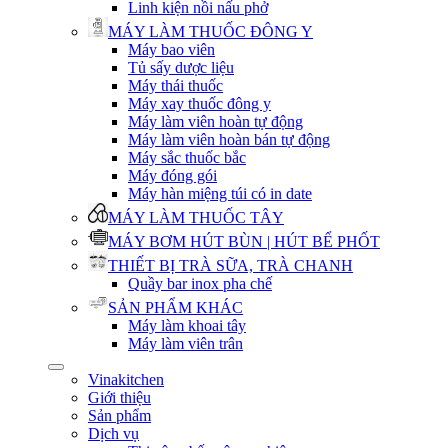
Linh kiện nồi nấu phở
MÁY LÀM THUỐC ĐÔNG Y
Máy bao viên
Tủ sấy dược liệu
Máy thái thuốc
Máy xay thuốc đông y
Máy làm viên hoàn tự động
Máy làm viên hoàn bán tự động
Máy sắc thuốc bắc
Máy đóng gói
Máy hàn miệng túi có in date
MÁY LÀM THUỐC TÂY
MÁY BƠM HÚT BÙN | HÚT BỂ PHỐT
THIẾT BỊ TRÀ SỮA, TRÀ CHANH
Quầy bar inox pha chế
SẢN PHẨM KHÁC
Máy làm khoai tây
Máy làm viên trân
Vinakitchen
Giới thiệu
Sản phẩm
Dịch vụ