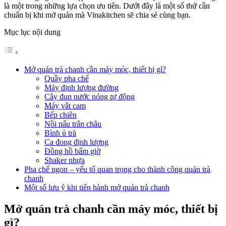
là một trong những lựa chọn ưu tiên. Dưới đây là một số thứ cần
chuẩn bị khi mở quán mà Vinakitchen sẽ chia sẻ cùng bạn.
Mục lục nội dung
Mở quán trà chanh cần máy móc, thiết bị gì?
Quầy pha chế
Máy định lượng đường
Cây đun nước nóng tự động
Máy vắt cam
Bếp chiên
Nồi nấu trân châu
Bình ủ trà
Ca đong định lượng
Đồng hồ bấm giờ
Shaker nhựa
Pha chế ngon – yếu tố quan trọng cho thành công quán trà
chanh
Một số lưu ý khi tiến hành mở quán trà chanh
Mở quán trà chanh cần máy móc, thiết bị
gì?