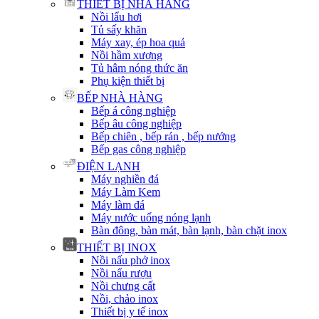
THIẾT BỊ NHÀ HÀNG
Nồi lẩu hơi
Tủ sấy khăn
Máy xay, ép hoa quả
Nồi hầm xương
Tủ hâm nóng thức ăn
Phụ kiện thiết bị
BẾP NHÀ HÀNG
Bếp á công nghiệp
Bếp âu công nghiệp
Bếp chiên , bếp rán , bếp nướng
Bếp gas công nghiệp
ĐIỆN LẠNH
Máy nghiền đá
Máy Làm Kem
Máy làm đá
Máy nước uống nóng lạnh
Bàn đông, bàn mát, bàn lạnh, bàn chặt inox
THIẾT BỊ INOX
Nồi nấu phở inox
Nồi nấu rượu
Nồi chưng cất
Nồi, chảo inox
Thiết bị y tế inox