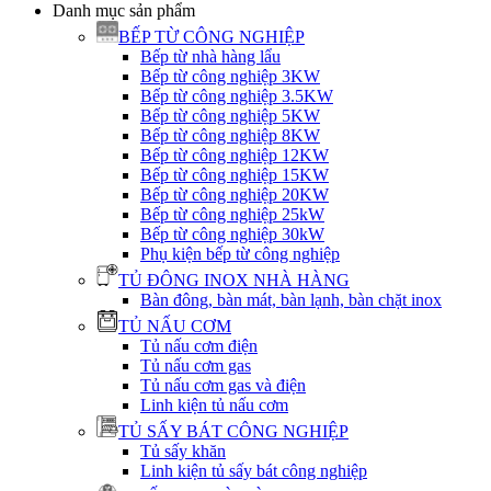
Danh mục sản phẩm
BẾP TỪ CÔNG NGHIỆP
Bếp từ nhà hàng lẩu
Bếp từ công nghiệp 3KW
Bếp từ công nghiệp 3.5KW
Bếp từ công nghiệp 5KW
Bếp từ công nghiệp 8KW
Bếp từ công nghiệp 12KW
Bếp từ công nghiệp 15KW
Bếp từ công nghiệp 20KW
Bếp từ công nghiệp 25kW
Bếp từ công nghiệp 30kW
Phụ kiện bếp từ công nghiệp
TỦ ĐÔNG INOX NHÀ HÀNG
Bàn đông, bàn mát, bàn lạnh, bàn chặt inox
TỦ NẤU CƠM
Tủ nấu cơm điện
Tủ nấu cơm gas
Tủ nấu cơm gas và điện
Linh kiện tủ nấu cơm
TỦ SẤY BÁT CÔNG NGHIỆP
Tủ sấy khăn
Linh kiện tủ sấy bát công nghiệp