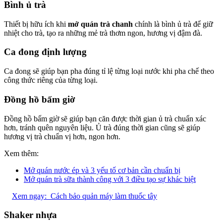
Bình ủ trà
Thiết bị hữu ích khi
mở quán trà chanh
chính là bình ủ trà để giữ
nhiệt cho trà, tạo ra những mẻ trà thơm ngon, hương vị đậm đà.
Ca đong định lượng
Ca đong sẽ giúp bạn pha đúng tỉ lệ từng loại nước khi pha chế theo
công thức riêng của từng loại.
Đồng hồ bấm giờ
Đồng hồ bấm giờ sẽ giúp bạn căn được thời gian ủ trà chuẩn xác
hơn, tránh quên nguyên liệu. Ủ trà đúng thời gian cũng sẽ giúp
hương vị trà chuẩn vị hơn, ngon hơn.
Xem thêm:
Mở quán nước ép và 3 yếu tố cơ bản cần chuẩn bị
Mở quán trà sữa thành công với 3 điều tạo sự khác biệt
Xem ngay:
Cách bảo quản máy làm thuốc tây
Shaker nhựa