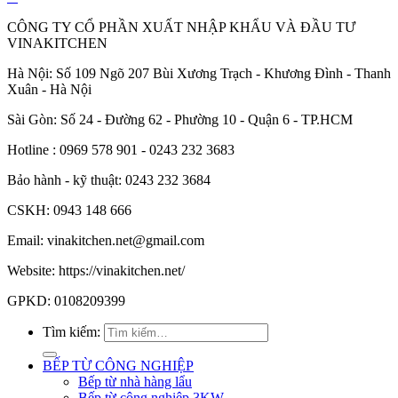
CÔNG TY CỔ PHẦN XUẤT NHẬP KHẨU VÀ ĐẦU TƯ
VINAKITCHEN
Hà Nội: Số 109 Ngõ 207 Bùi Xương Trạch - Khương Đình - Thanh
Xuân - Hà Nội
Sài Gòn: Số 24 - Đường 62 - Phường 10 - Quận 6 - TP.HCM
Hotline : 0969 578 901 - 0243 232 3683
Bảo hành - kỹ thuật: 0243 232 3684
CSKH: 0943 148 666
Email: vinakitchen.net@gmail.com
Website: https://vinakitchen.net/
GPKD: 0108209399
Tìm kiếm:
BẾP TỪ CÔNG NGHIỆP
Bếp từ nhà hàng lẩu
Bếp từ công nghiệp 3KW