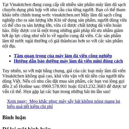
Tại Vinakitchen đang cung cấp rất nhiều sản phẩm máy làm đá sạch
chuyên dụng phù hợp với nhu cầu của từng người. Bạn có thể tham
khảo trên chính trang web: vinakitchen.net Máy làm đá sạch công
nghiệp cho ra sản lượng lớn Khi sử dụng sản phẩm, người dùng vừa
có thể cho ra sản lượng lớn, vừa có được chất lượng đá viên hoàn
hảo. Đây được coi là một trong những giải pháp tối ưu nhằm giảm
bớt áp lực cũng như nỗi lo về nguồn cung đá viên. Các sản phẩm
làm từ nước ngài thường có giá thànhcao hơn so với các sản phẩm
nội địa.
Tầm quan trọng của máy làm đá viên công nghiệp
Hướng dẫn bảo dưỡng máy làm đá viên mini đúng cách
Tuy nhiên, so với mặt bằng chung, giá của các loại máy làm đá viên
Vinakitchen không quá cao, khá vừa vặn với túi tiền của người tiêu
dùng Việt. Nếu có nhu cầu đặt mua sản phẩm, các bạn vui lòng gọi
đến 2 số Hotline sau: 0969.578.901 hoặc 0243.232.3683 để được tư
vấn củ thể. Hẹn gặp lại các bạn trong những bài tin lần sau!
Xem ngay:
Mẹo khắc phục máy sấy bát không nóng mang lại
hiệu quả tiết kiệm chi phí
Bình luận