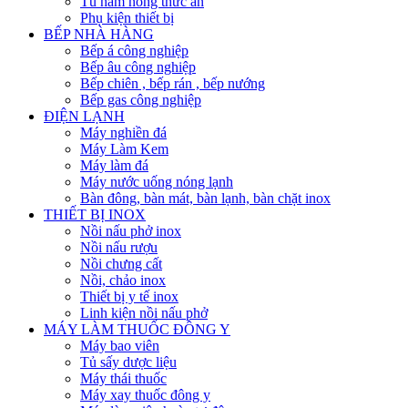
Tủ hâm nóng thức ăn
Phụ kiện thiết bị
BẾP NHÀ HÀNG
Bếp á công nghiệp
Bếp âu công nghiệp
Bếp chiên , bếp rán , bếp nướng
Bếp gas công nghiệp
ĐIỆN LẠNH
Máy nghiền đá
Máy Làm Kem
Máy làm đá
Máy nước uống nóng lạnh
Bàn đông, bàn mát, bàn lạnh, bàn chặt inox
THIẾT BỊ INOX
Nồi nấu phở inox
Nồi nấu rượu
Nồi chưng cất
Nồi, chảo inox
Thiết bị y tế inox
Linh kiện nồi nấu phở
MÁY LÀM THUỐC ĐÔNG Y
Máy bao viên
Tủ sấy dược liệu
Máy thái thuốc
Máy xay thuốc đông y