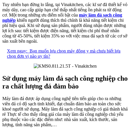
Tuy nhiên bạn đừng lo lắng, tại Vinakitchen, các kĩ sư đã thiết kế vỏ
máy dày, cao cấp giúp hạn chế thấp nhất tiếng ồn phát ra từ động
cơ. Một trong những ưu điểm nổi bật của
máy làm đá sạch công
nghiệp
khiến người dùng thích thú chính là khả năng tiết kiệm chi
phí hiệu quả. Khi sử dụng sản phẩm, người dùng nhận được những
lợi ích sau: tiết kiệm được điện năng, tiết kiệm chi phí thuê nhân
công từ 45-50%, tiết kiệm 35% so với việc mua đá sạch từ các cơ sở
sản xuất bên ngoài.
Xem ngay:
Bạn muốn lựa chọn máy đông y mà chưa biết lựa
chọn đơn vị nào uy tín?
Sử dụng máy làm đá sạch công nghiệp cho
ra chất lượng đá đảm bảo
Máy làm đá được áp dụng công nghệ tiên tiến giúp cho ra những
viên đá có độ sạch tinh khiết, đạt chuẩn đảm bảo an toàn cho sức
khoẻ người sử dụng. Máy làm đá sạch công nghiệp có giá thành khá
rẻ Thực tế cho thấy rằng giá của máy làm đá công nghiệp chủ yếu
phụ thuộc vào các đặc điểm như: nhà sản xuất, kích thước, sản
lượng, tính năng sản phẩm,…