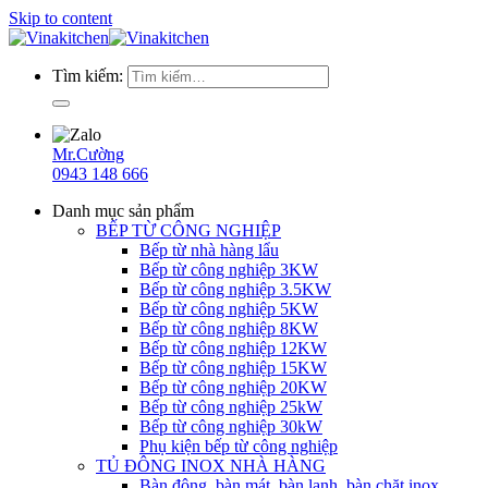
Skip to content
Tìm kiếm:
Mr.Cường
0943 148 666
Danh mục sản phẩm
BẾP TỪ CÔNG NGHIỆP
Bếp từ nhà hàng lẩu
Bếp từ công nghiệp 3KW
Bếp từ công nghiệp 3.5KW
Bếp từ công nghiệp 5KW
Bếp từ công nghiệp 8KW
Bếp từ công nghiệp 12KW
Bếp từ công nghiệp 15KW
Bếp từ công nghiệp 20KW
Bếp từ công nghiệp 25kW
Bếp từ công nghiệp 30kW
Phụ kiện bếp từ công nghiệp
TỦ ĐÔNG INOX NHÀ HÀNG
Bàn đông, bàn mát, bàn lạnh, bàn chặt inox