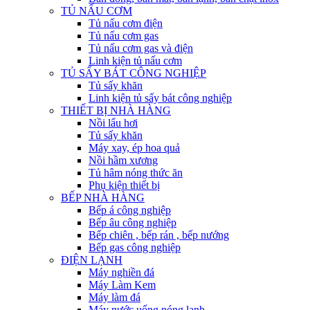
TỦ NẤU CƠM
Tủ nấu cơm điện
Tủ nấu cơm gas
Tủ nấu cơm gas và điện
Linh kiện tủ nấu cơm
TỦ SẤY BÁT CÔNG NGHIỆP
Tủ sấy khăn
Linh kiện tủ sấy bát công nghiệp
THIẾT BỊ NHÀ HÀNG
Nồi lẩu hơi
Tủ sấy khăn
Máy xay, ép hoa quả
Nồi hầm xương
Tủ hâm nóng thức ăn
Phụ kiện thiết bị
BẾP NHÀ HÀNG
Bếp á công nghiệp
Bếp âu công nghiệp
Bếp chiên , bếp rán , bếp nướng
Bếp gas công nghiệp
ĐIỆN LẠNH
Máy nghiền đá
Máy Làm Kem
Máy làm đá
Máy nước uống nóng lạnh