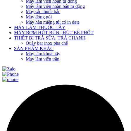
Máy làm viên hoàn tự động
Máy làm viên hoàn bán tự động
Máy sắc thuốc bắc
Máy đóng gói
Máy hàn miệng túi có in date
MÁY LÀM THUỐC TÂY
MÁY BƠM HÚT BÙN | HÚT BỂ PHỐT
THIẾT BỊ TRÀ SỮA, TRÀ CHANH
Quầy bar inox pha chế
SẢN PHẨM KHÁC
Máy làm khoai tây
Máy làm viên trân