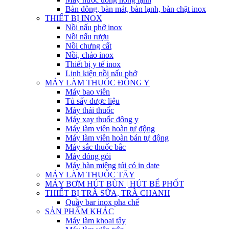
Bàn đông, bàn mát, bàn lạnh, bàn chặt inox
THIẾT BỊ INOX
Nồi nấu phở inox
Nồi nấu rượu
Nồi chưng cất
Nồi, chảo inox
Thiết bị y tế inox
Linh kiện nồi nấu phở
MÁY LÀM THUỐC ĐÔNG Y
Máy bao viên
Tủ sấy dược liệu
Máy thái thuốc
Máy xay thuốc đông y
Máy làm viên hoàn tự động
Máy làm viên hoàn bán tự động
Máy sắc thuốc bắc
Máy đóng gói
Máy hàn miệng túi có in date
MÁY LÀM THUỐC TÂY
MÁY BƠM HÚT BÙN | HÚT BỂ PHỐT
THIẾT BỊ TRÀ SỮA, TRÀ CHANH
Quầy bar inox pha chế
SẢN PHẨM KHÁC
Máy làm khoai tây