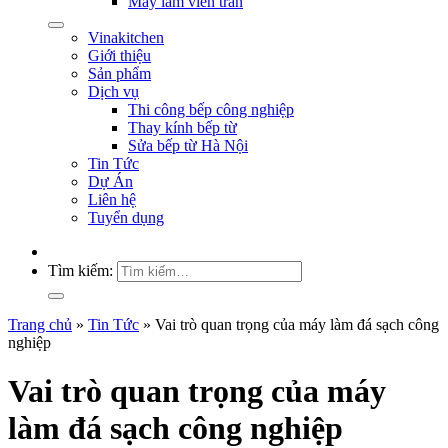
Máy làm viên trân
Vinakitchen
Giới thiệu
Sản phẩm
Dịch vụ
Thi công bếp công nghiệp
Thay kính bếp từ
Sửa bếp từ Hà Nội
Tin Tức
Dự Án
Liên hệ
Tuyển dụng
Tìm kiếm:
Trang chủ
»
Tin Tức
»
Vai trò quan trọng của máy làm đá sạch công
nghiệp
Vai trò quan trọng của máy
làm đá sạch công nghiệp