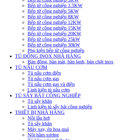
Bếp từ công nghiệp 3.5KW
Bếp từ công nghiệp 5KW
Bếp từ công nghiệp 8KW
Bếp từ công nghiệp 12KW
Bếp từ công nghiệp 15KW
Bếp từ công nghiệp 20KW
Bếp từ công nghiệp 25kW
Bếp từ công nghiệp 30kW
Phụ kiện bếp từ công nghiệp
TỦ ĐÔNG INOX NHÀ HÀNG
Bàn đông, bàn mát, bàn lạnh, bàn chặt inox
TỦ NẤU CƠM
Tủ nấu cơm điện
Tủ nấu cơm gas
Tủ nấu cơm gas và điện
Linh kiện tủ nấu cơm
TỦ SẤY BÁT CÔNG NGHIỆP
Tủ sấy khăn
Linh kiện tủ sấy bát công nghiệp
THIẾT BỊ NHÀ HÀNG
Nồi lẩu hơi
Tủ sấy khăn
Máy xay, ép hoa quả
Nồi hầm xương