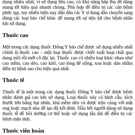
dụng nhiều nhất, vì sử dụng liều cao, có khả năng hấp thụ dễ dàng
mang tới hiệu quả nhanh chóng. Phù hợp để điều trị các căn bệnh
phức tạp, tuy nhiên hiện nay dần dần các Y sĩ đang dần chuyển sang
dùng các loại bào chế khác để mang tới sự tiện lợi cho bệnh nhân
khi sử dụng.
Thuốc cao
Một trong các dạng thuốc Đông Y bào chế được sử dụng nhiều nhất
chính là thuốc cao – một loại thuốc được chiết xuất hoạt chất qua
dung môi rồi mới cô đặc lại. Thuốc cao có nhiều loại khác nhau như
cao mềm, cao dẻo, cao khô, cao lỏng để uống, xoa hoặc dán nhằm
điều trị bệnh sao cho hiệu quả nhất.
Thuốc tễ
Thuốc tễ là một trong các dạng thuốc Đông Y bào chế được bệnh
nhân đánh giá cao khi sử dụng. Loại thuốc này có hình cầu, kích
thước lớn bằng hạt nhãn, khá mềm dẻo và được trộn cùng với mật
ong hoặc mạch nha để tạo độ kết dính. Hầu hết người dùng sử dụng
thuốc tễ để bồi dưỡng cơ thể hoặc sử dụng lâu dài để điều trị các
bệnh mãn tính.
Thuốc viên hoàn