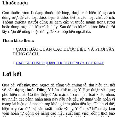
Thuốc rượu
Còn thuốc rượu là dạng thuốc thể lỏng, được chế biến bằng cách
dùng rượt để các loại dược liệu, tá dược tiết ra các hoạt chất có ích.
Thông thường người dùng sẽ đem các vị thuốc ngâm trong rượu
hoặc dùng rượu để hấp cách thủy. Sau đó bỏ bã các dược liệu đi rồi
lấy rượu để uống hoặc dùng để xoa bóp bên ngoài da.
Tham khảo thêm:
+
CÁCH BẢO QUẢN CAO DƯỢC LIỆU VÀ PHƠI SẤY
ĐÚNG CÁCH
+
CÁC CÁCH BẢO QUẢN THUỐC ĐÔNG Y TỐT NHẤT
Lời kết
Qua bài viết này, mọi người đã cùng với chúng tôi tìm hiểu chi tiết
về
các dạng thuốc Đông Y bào chế
trong Y Học được sử dụng
phổ biến nhất. Có thể thấy được mặc dù có nhiều loại khác nhau,
tuy nhiên các bệnh nhân hiện nay hầu hết đều sử dụng viên hoàn vì
mang lại hiệu quả cao nhưng không kém phần tiện lợi. Chính vì thế,
hiện nay các đơn vị sản xuất thuốc Đông Y đều sở hữu máy làm
viên hoàn tự động để nâng cao hiệu suất làm việc, đồng thời bảo