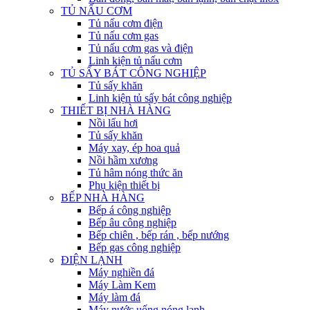
TỦ NẤU CƠM
Tủ nấu cơm điện
Tủ nấu cơm gas
Tủ nấu cơm gas và điện
Linh kiện tủ nấu cơm
TỦ SẤY BÁT CÔNG NGHIỆP
Tủ sấy khăn
Linh kiện tủ sấy bát công nghiệp
THIẾT BỊ NHÀ HÀNG
Nồi lẩu hơi
Tủ sấy khăn
Máy xay, ép hoa quả
Nồi hầm xương
Tủ hâm nóng thức ăn
Phụ kiện thiết bị
BẾP NHÀ HÀNG
Bếp á công nghiệp
Bếp âu công nghiệp
Bếp chiên , bếp rán , bếp nướng
Bếp gas công nghiệp
ĐIỆN LẠNH
Máy nghiền đá
Máy Làm Kem
Máy làm đá
Máy nước uống nóng lạnh