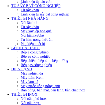
Linh kiện tủ nấu cơm
TỦ SẤY BÁT CÔNG NGHIỆP
Tủ sấy khăn
Linh kiện tủ sấy bát công nghiệp
THIẾT BỊ NHÀ HÀNG
Nồi lẩu hơi
Tủ sấy khăn
Máy xay, ép hoa quả
Nồi hầm xương
Tủ hâm nóng thức ăn
Phụ kiện thiết bị
BẾP NHÀ HÀNG
Bếp á công nghiệp
Bếp âu công nghiệp
Bếp chiên , bếp rán , bếp nướng
Bếp gas công nghiệp
ĐIỆN LẠNH
Máy nghiền đá
Máy Làm Kem
Máy làm đá
Máy nước uống nóng lạnh
Bàn đông, bàn mát, bàn lạnh, bàn chặt inox
THIẾT BỊ INOX
Nồi nấu phở inox
Nồi nấu rượu