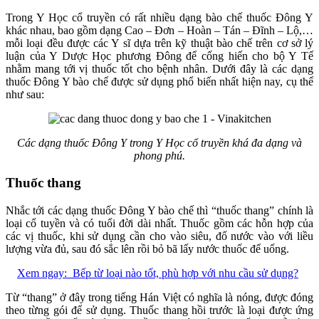
Trong Y Học cổ truyền có rất nhiều dạng bào chế thuốc Đông Y
khác nhau, bao gồm dạng Cao – Đơn – Hoàn – Tán – Đĩnh – Lộ,…
mỗi loại đều được các Y sĩ dựa trên kỹ thuật bào chế trên cơ sở lý
luận của Y Dược Học phương Đông để cống hiến cho bộ Y Tế
nhằm mang tới vị thuốc tốt cho bệnh nhân. Dưới đây là các dạng
thuốc Đông Y bào chế được sử dụng phổ biến nhất hiện nay, cụ thể
như sau:
Các dạng thuốc Đông Y trong Y Học cổ truyền khá đa dạng và
phong phú.
Thuốc thang
Nhắc tới các dạng thuốc Đông Y bào chế thì “thuốc thang” chính là
loại cổ tuyền và có tuổi đời dài nhất. Thuốc gồm các hỗn hợp của
các vị thuốc, khi sử dụng cần cho vào siêu, đổ nước vào với liều
lượng vừa đủ, sau đó sắc lên rồi bỏ bã lấy nước thuốc để uống.
Xem ngay:
Bếp từ loại nào tốt, phù hợp với nhu cầu sử dụng?
Từ “thang” ở đây trong tiếng Hán Việt có nghĩa là nóng, được đóng
theo từng gói để sử dụng. Thuốc thang hồi trước là loại được ứng