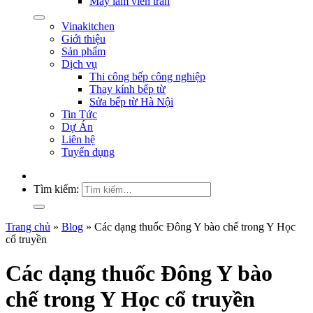
Máy làm viên trân
Vinakitchen
Giới thiệu
Sản phẩm
Dịch vụ
Thi công bếp công nghiệp
Thay kính bếp từ
Sửa bếp từ Hà Nội
Tin Tức
Dự Án
Liên hệ
Tuyển dụng
Tìm kiếm:
Trang chủ
»
Blog
»
Các dạng thuốc Đông Y bào chế trong Y Học
cổ truyền
Các dạng thuốc Đông Y bào
chế trong Y Học cổ truyền