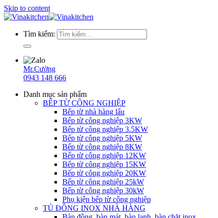
Skip to content
Tìm kiếm:
Mr.Cường
0943 148 666
Danh mục sản phẩm
BẾP TỪ CÔNG NGHIỆP
Bếp từ nhà hàng lẩu
Bếp từ công nghiệp 3KW
Bếp từ công nghiệp 3.5KW
Bếp từ công nghiệp 5KW
Bếp từ công nghiệp 8KW
Bếp từ công nghiệp 12KW
Bếp từ công nghiệp 15KW
Bếp từ công nghiệp 20KW
Bếp từ công nghiệp 25kW
Bếp từ công nghiệp 30kW
Phụ kiện bếp từ công nghiệp
TỦ ĐÔNG INOX NHÀ HÀNG
Bàn đông, bàn mát, bàn lạnh, bàn chặt inox