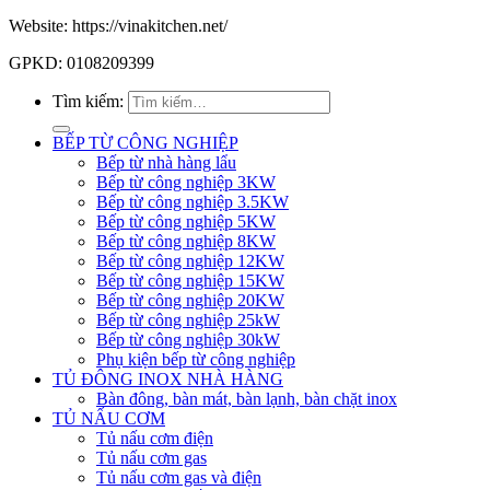
Website: https://vinakitchen.net/
GPKD: 0108209399
Tìm kiếm:
BẾP TỪ CÔNG NGHIỆP
Bếp từ nhà hàng lẩu
Bếp từ công nghiệp 3KW
Bếp từ công nghiệp 3.5KW
Bếp từ công nghiệp 5KW
Bếp từ công nghiệp 8KW
Bếp từ công nghiệp 12KW
Bếp từ công nghiệp 15KW
Bếp từ công nghiệp 20KW
Bếp từ công nghiệp 25kW
Bếp từ công nghiệp 30kW
Phụ kiện bếp từ công nghiệp
TỦ ĐÔNG INOX NHÀ HÀNG
Bàn đông, bàn mát, bàn lạnh, bàn chặt inox
TỦ NẤU CƠM
Tủ nấu cơm điện
Tủ nấu cơm gas
Tủ nấu cơm gas và điện