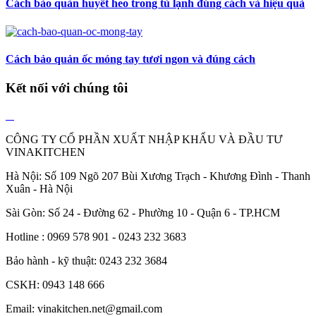
Cách bảo quản huyết heo trong tủ lạnh đúng cách và hiệu quả
Cách bảo quản ốc móng tay tươi ngon và đúng cách
Kết nối với chúng tôi
CÔNG TY CỔ PHẦN XUẤT NHẬP KHẨU VÀ ĐẦU TƯ
VINAKITCHEN
Hà Nội: Số 109 Ngõ 207 Bùi Xương Trạch - Khương Đình - Thanh
Xuân - Hà Nội
Sài Gòn: Số 24 - Đường 62 - Phường 10 - Quận 6 - TP.HCM
Hotline : 0969 578 901 - 0243 232 3683
Bảo hành - kỹ thuật: 0243 232 3684
CSKH: 0943 148 666
Email: vinakitchen.net@gmail.com