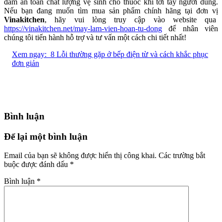
đảm an toàn chất lượng vệ sinh cho thuốc khi tới tay người dùng.
Nếu bạn đang muốn tìm mua sản phẩm chính hãng tại đơn vị
Vinakitchen
, hãy vui lòng truy cập vào website qua
https://vinakitchen.net/may-lam-vien-hoan-tu-dong
để nhân viên
chúng tôi tiến hành hỗ trợ và tư vấn một cách chi tiết nhất!
Xem ngay:
8 Lỗi thường gặp ở bếp điện từ và cách khắc phục
đơn giản
Bình luận
Để lại một bình luận
Email của bạn sẽ không được hiển thị công khai.
Các trường bắt
buộc được đánh dấu
*
Bình luận
*