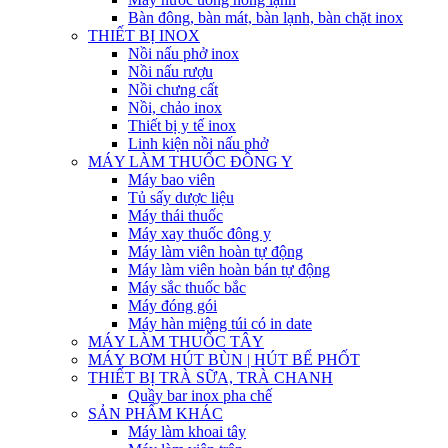
Bàn đông, bàn mát, bàn lạnh, bàn chặt inox
THIẾT BỊ INOX
Nồi nấu phở inox
Nồi nấu rượu
Nồi chưng cất
Nồi, chảo inox
Thiết bị y tế inox
Linh kiện nồi nấu phở
MÁY LÀM THUỐC ĐÔNG Y
Máy bao viên
Tủ sấy dược liệu
Máy thái thuốc
Máy xay thuốc đông y
Máy làm viên hoàn tự động
Máy làm viên hoàn bán tự động
Máy sắc thuốc bắc
Máy đóng gói
Máy hàn miệng túi có in date
MÁY LÀM THUỐC TÂY
MÁY BƠM HÚT BÙN | HÚT BỂ PHỐT
THIẾT BỊ TRÀ SỮA, TRÀ CHANH
Quầy bar inox pha chế
SẢN PHẨM KHÁC
Máy làm khoai tây