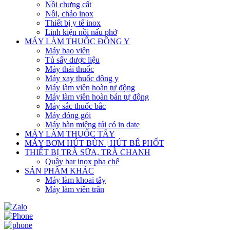
Nồi chưng cất
Nồi, chảo inox
Thiết bị y tế inox
Linh kiện nồi nấu phở
MÁY LÀM THUỐC ĐÔNG Y
Máy bao viên
Tủ sấy dược liệu
Máy thái thuốc
Máy xay thuốc đông y
Máy làm viên hoàn tự động
Máy làm viên hoàn bán tự động
Máy sắc thuốc bắc
Máy đóng gói
Máy hàn miệng túi có in date
MÁY LÀM THUỐC TÂY
MÁY BƠM HÚT BÙN | HÚT BỂ PHỐT
THIẾT BỊ TRÀ SỮA, TRÀ CHANH
Quầy bar inox pha chế
SẢN PHẨM KHÁC
Máy làm khoai tây
Máy làm viên trân