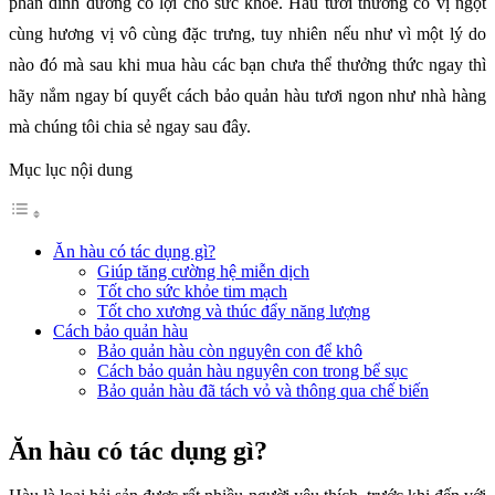
phần dinh dưỡng có lợi cho sức khỏe. Hàu tươi thường có vị ngọt
cùng hương vị vô cùng đặc trưng, tuy nhiên nếu như vì một lý do
nào đó mà sau khi mua hàu các bạn chưa thể thưởng thức ngay thì
hãy nắm ngay bí quyết cách bảo quản hàu tươi ngon như nhà hàng
mà chúng tôi chia sẻ ngay sau đây.
Mục lục nội dung
Ăn hàu có tác dụng gì?
Giúp tăng cường hệ miễn dịch
Tốt cho sức khỏe tim mạch
Tốt cho xương và thúc đẩy năng lượng
Cách bảo quản hàu
Bảo quản hàu còn nguyên con để khô
Cách bảo quản hàu nguyên con trong bể sục
Bảo quản hàu đã tách vỏ và thông qua chế biến
Ăn hàu có tác dụng gì?