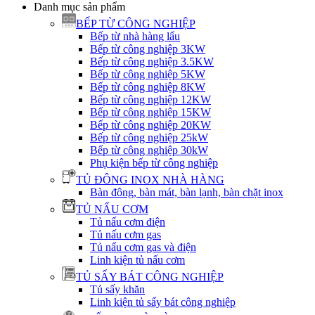
Danh mục sản phẩm
BẾP TỪ CÔNG NGHIỆP
Bếp từ nhà hàng lẩu
Bếp từ công nghiệp 3KW
Bếp từ công nghiệp 3.5KW
Bếp từ công nghiệp 5KW
Bếp từ công nghiệp 8KW
Bếp từ công nghiệp 12KW
Bếp từ công nghiệp 15KW
Bếp từ công nghiệp 20KW
Bếp từ công nghiệp 25kW
Bếp từ công nghiệp 30kW
Phụ kiện bếp từ công nghiệp
TỦ ĐÔNG INOX NHÀ HÀNG
Bàn đông, bàn mát, bàn lạnh, bàn chặt inox
TỦ NẤU CƠM
Tủ nấu cơm điện
Tủ nấu cơm gas
Tủ nấu cơm gas và điện
Linh kiện tủ nấu cơm
TỦ SẤY BÁT CÔNG NGHIỆP
Tủ sấy khăn
Linh kiện tủ sấy bát công nghiệp