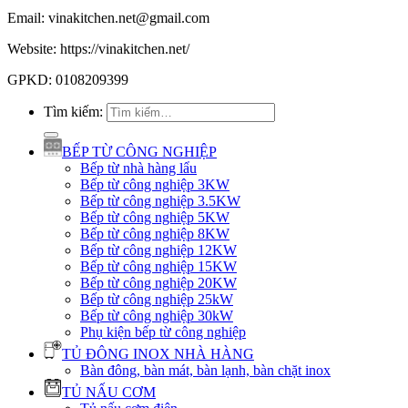
Email: vinakitchen.net@gmail.com
Website: https://vinakitchen.net/
GPKD: 0108209399
Tìm kiếm:
BẾP TỪ CÔNG NGHIỆP
Bếp từ nhà hàng lẩu
Bếp từ công nghiệp 3KW
Bếp từ công nghiệp 3.5KW
Bếp từ công nghiệp 5KW
Bếp từ công nghiệp 8KW
Bếp từ công nghiệp 12KW
Bếp từ công nghiệp 15KW
Bếp từ công nghiệp 20KW
Bếp từ công nghiệp 25kW
Bếp từ công nghiệp 30kW
Phụ kiện bếp từ công nghiệp
TỦ ĐÔNG INOX NHÀ HÀNG
Bàn đông, bàn mát, bàn lạnh, bàn chặt inox
TỦ NẤU CƠM