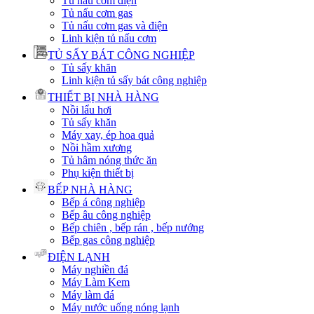
Tủ nấu cơm điện
Tủ nấu cơm gas
Tủ nấu cơm gas và điện
Linh kiện tủ nấu cơm
TỦ SẤY BÁT CÔNG NGHIỆP
Tủ sấy khăn
Linh kiện tủ sấy bát công nghiệp
THIẾT BỊ NHÀ HÀNG
Nồi lẩu hơi
Tủ sấy khăn
Máy xay, ép hoa quả
Nồi hầm xương
Tủ hâm nóng thức ăn
Phụ kiện thiết bị
BẾP NHÀ HÀNG
Bếp á công nghiệp
Bếp âu công nghiệp
Bếp chiên , bếp rán , bếp nướng
Bếp gas công nghiệp
ĐIỆN LẠNH
Máy nghiền đá
Máy Làm Kem
Máy làm đá
Máy nước uống nóng lạnh