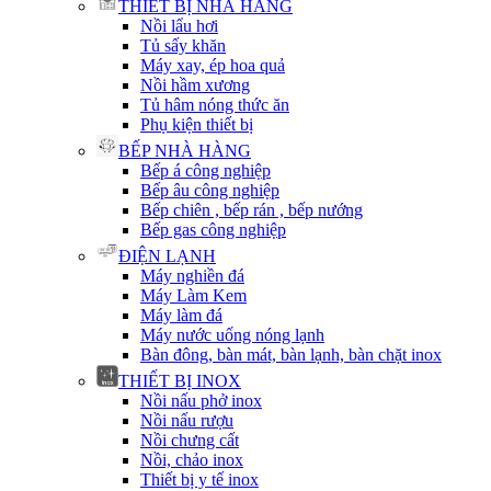
THIẾT BỊ NHÀ HÀNG
Nồi lẩu hơi
Tủ sấy khăn
Máy xay, ép hoa quả
Nồi hầm xương
Tủ hâm nóng thức ăn
Phụ kiện thiết bị
BẾP NHÀ HÀNG
Bếp á công nghiệp
Bếp âu công nghiệp
Bếp chiên , bếp rán , bếp nướng
Bếp gas công nghiệp
ĐIỆN LẠNH
Máy nghiền đá
Máy Làm Kem
Máy làm đá
Máy nước uống nóng lạnh
Bàn đông, bàn mát, bàn lạnh, bàn chặt inox
THIẾT BỊ INOX
Nồi nấu phở inox
Nồi nấu rượu
Nồi chưng cất
Nồi, chảo inox
Thiết bị y tế inox