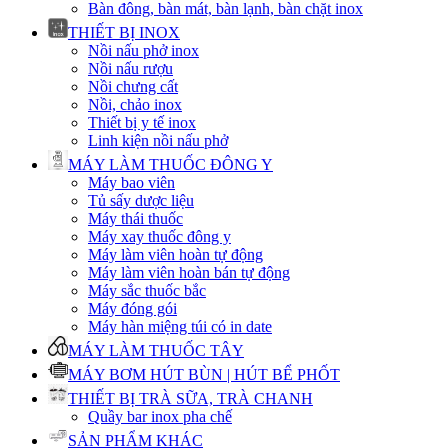
Bàn đông, bàn mát, bàn lạnh, bàn chặt inox
THIẾT BỊ INOX
Nồi nấu phở inox
Nồi nấu rượu
Nồi chưng cất
Nồi, chảo inox
Thiết bị y tế inox
Linh kiện nồi nấu phở
MÁY LÀM THUỐC ĐÔNG Y
Máy bao viên
Tủ sấy dược liệu
Máy thái thuốc
Máy xay thuốc đông y
Máy làm viên hoàn tự động
Máy làm viên hoàn bán tự động
Máy sắc thuốc bắc
Máy đóng gói
Máy hàn miệng túi có in date
MÁY LÀM THUỐC TÂY
MÁY BƠM HÚT BÙN | HÚT BỂ PHỐT
THIẾT BỊ TRÀ SỮA, TRÀ CHANH
Quầy bar inox pha chế
SẢN PHẨM KHÁC