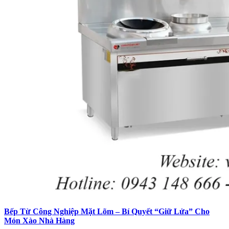
Bếp Từ Công Nghiệp Mặt Lõm – Bí Quyết “Giữ Lửa” Cho
Món Xào Nhà Hàng