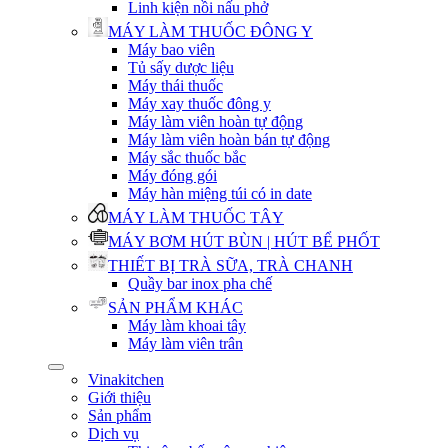
Linh kiện nồi nấu phở
MÁY LÀM THUỐC ĐÔNG Y
Máy bao viên
Tủ sấy dược liệu
Máy thái thuốc
Máy xay thuốc đông y
Máy làm viên hoàn tự động
Máy làm viên hoàn bán tự động
Máy sắc thuốc bắc
Máy đóng gói
Máy hàn miệng túi có in date
MÁY LÀM THUỐC TÂY
MÁY BƠM HÚT BÙN | HÚT BỂ PHỐT
THIẾT BỊ TRÀ SỮA, TRÀ CHANH
Quầy bar inox pha chế
SẢN PHẨM KHÁC
Máy làm khoai tây
Máy làm viên trân
Vinakitchen
Giới thiệu
Sản phẩm
Dịch vụ