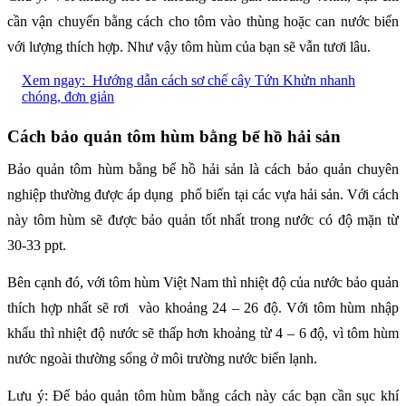
cần vận chuyển bằng cách cho tôm vào thùng hoặc can nước biển
với lượng thích hợp. Như vậy tôm hùm của bạn sẽ vẫn tươi lâu.
Xem ngay:
Hướng dẫn cách sơ chế cây Tứn Khửn nhanh
chóng, đơn giản
Cách bảo quản tôm hùm bằng bể hồ hải sản
Bảo quản tôm hùm bằng bể hồ hải sản là cách bảo quản chuyên
nghiệp thường được áp dụng phổ biến tại các vựa hải sản. Với cách
này tôm hùm sẽ được bảo quản tốt nhất trong nước có độ mặn từ
30-33 ppt.
Bên cạnh đó, với tôm hùm Việt Nam thì nhiệt độ của nước bảo quản
thích hợp nhất sẽ rơi vào khoảng 24 – 26 độ. Với tôm hùm nhập
khẩu thì nhiệt độ nước sẽ thấp hơn khoảng từ 4 – 6 độ, vì tôm hùm
nước ngoài thường sống ở môi trường nước biển lạnh.
Lưu ý: Để bảo quản tôm hùm bằng cách này các bạn cần sục khí