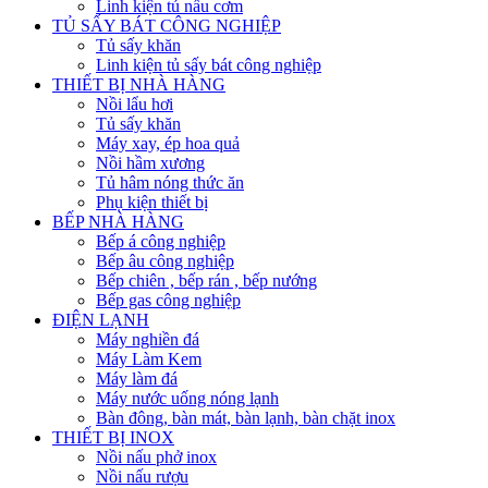
Linh kiện tủ nấu cơm
TỦ SẤY BÁT CÔNG NGHIỆP
Tủ sấy khăn
Linh kiện tủ sấy bát công nghiệp
THIẾT BỊ NHÀ HÀNG
Nồi lẩu hơi
Tủ sấy khăn
Máy xay, ép hoa quả
Nồi hầm xương
Tủ hâm nóng thức ăn
Phụ kiện thiết bị
BẾP NHÀ HÀNG
Bếp á công nghiệp
Bếp âu công nghiệp
Bếp chiên , bếp rán , bếp nướng
Bếp gas công nghiệp
ĐIỆN LẠNH
Máy nghiền đá
Máy Làm Kem
Máy làm đá
Máy nước uống nóng lạnh
Bàn đông, bàn mát, bàn lạnh, bàn chặt inox
THIẾT BỊ INOX
Nồi nấu phở inox
Nồi nấu rượu