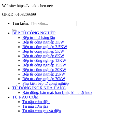
Website: https://vinakitchen.net/
GPKD: 0108209399
Tìm kiếm:
BẾP TỪ CÔNG NGHIỆP
Bếp từ nhà hàng lẩu
Bếp từ công nghiệp 3KW
Bếp từ công nghiệp 3.5KW
Bếp từ công nghiệp 5KW
Bếp từ công nghiệp 8KW
Bếp từ công nghiệp 12KW
Bếp từ công nghiệp 15KW
Bếp từ công nghiệp 20KW
Bếp từ công nghiệp 25kW
Bếp từ công nghiệp 30kW
Phụ kiện bếp từ công nghiệp
TỦ ĐÔNG INOX NHÀ HÀNG
Bàn đông, bàn mát, bàn lạnh, bàn chặt inox
TỦ NẤU CƠM
Tủ nấu cơm điện
Tủ nấu cơm gas
Tủ nấu cơm gas và điện