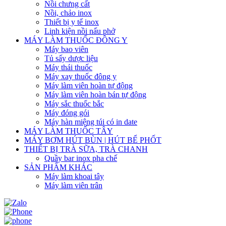
Nồi chưng cất
Nồi, chảo inox
Thiết bị y tế inox
Linh kiện nồi nấu phở
MÁY LÀM THUỐC ĐÔNG Y
Máy bao viên
Tủ sấy dược liệu
Máy thái thuốc
Máy xay thuốc đông y
Máy làm viên hoàn tự động
Máy làm viên hoàn bán tự động
Máy sắc thuốc bắc
Máy đóng gói
Máy hàn miệng túi có in date
MÁY LÀM THUỐC TÂY
MÁY BƠM HÚT BÙN | HÚT BỂ PHỐT
THIẾT BỊ TRÀ SỮA, TRÀ CHANH
Quầy bar inox pha chế
SẢN PHẨM KHÁC
Máy làm khoai tây
Máy làm viên trân