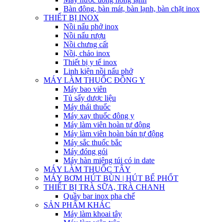
Bàn đông, bàn mát, bàn lạnh, bàn chặt inox
THIẾT BỊ INOX
Nồi nấu phở inox
Nồi nấu rượu
Nồi chưng cất
Nồi, chảo inox
Thiết bị y tế inox
Linh kiện nồi nấu phở
MÁY LÀM THUỐC ĐÔNG Y
Máy bao viên
Tủ sấy dược liệu
Máy thái thuốc
Máy xay thuốc đông y
Máy làm viên hoàn tự động
Máy làm viên hoàn bán tự động
Máy sắc thuốc bắc
Máy đóng gói
Máy hàn miệng túi có in date
MÁY LÀM THUỐC TÂY
MÁY BƠM HÚT BÙN | HÚT BỂ PHỐT
THIẾT BỊ TRÀ SỮA, TRÀ CHANH
Quầy bar inox pha chế
SẢN PHẨM KHÁC
Máy làm khoai tây