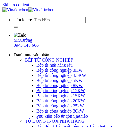
Skip to content
Tìm kiếm:
Mr.Cường
0943 148 666
Danh mục sản phẩm
BẾP TỪ CÔNG NGHIỆP
Bếp từ nhà hàng lẩu
Bếp từ công nghiệp 3KW
Bếp từ công nghiệp 3.5KW
Bếp từ công nghiệp 5KW
Bếp từ công nghiệp 8KW
Bếp từ công nghiệp 12KW
Bếp từ công nghiệp 15KW
Bếp từ công nghiệp 20KW
Bếp từ công nghiệp 25kW
Bếp từ công nghiệp 30kW
Phụ kiện bếp từ công nghiệp
TỦ ĐÔNG INOX NHÀ HÀNG
Bàn đông, bàn mát, bàn lạnh, bàn chặt inox