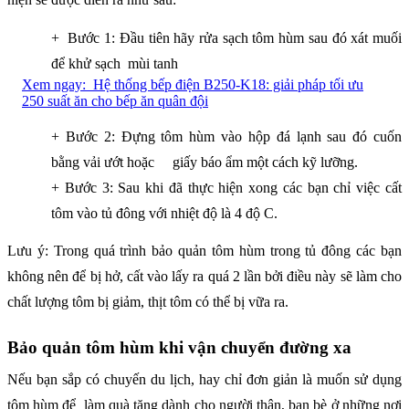
+ Bước 1: Đầu tiên hãy rửa sạch tôm hùm sau đó xát muối
để khử sạch mùi tanh
Xem ngay:
Hệ thống bếp điện B250-K18: giải pháp tối ưu
250 suất ăn cho bếp ăn quân đội
+ Bước 2: Đựng tôm hùm vào hộp đá lạnh sau đó cuốn
bằng vải ướt hoặc giấy báo ẩm một cách kỹ lưỡng.
+ Bước 3: Sau khi đã thực hiện xong các bạn chỉ việc cất
tôm vào tủ đông với nhiệt độ là 4 độ C.
Lưu ý: Trong quá trình bảo quản tôm hùm trong tủ đông các bạn
không nên để bị hở, cất vào lấy ra quá 2 lần bởi điều này sẽ làm cho
chất lượng tôm bị giảm, thịt tôm có thể bị vữa ra.
Bảo quản tôm hùm khi vận chuyển đường xa
Nếu bạn sắp có chuyến du lịch, hay chỉ đơn giản là muốn sử dụng
tôm hùm để làm quà tặng dành cho người thân, bạn bè ở những nơi