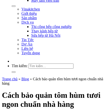
Máy làm viên trân
Vinakitchen
Giới thiệu
Sản phẩm
Dịch vụ
Thi công bếp công nghiệp
Thay kính bếp từ
Sửa bếp từ Hà Nội
Tin Tức
Dự Án
Liên hệ
Tuyển dụng
Tìm kiếm:
Trang chủ
»
Blog
»
Cách bảo quản tôm hùm tươi ngon chuẩn nhà
hàng
Cách bảo quản tôm hùm tươi
ngon chuẩn nhà hàng