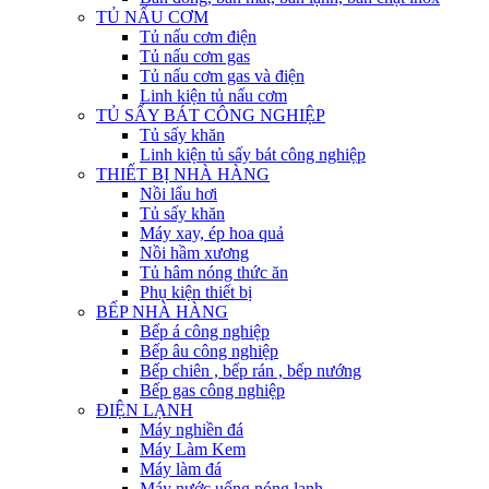
TỦ NẤU CƠM
Tủ nấu cơm điện
Tủ nấu cơm gas
Tủ nấu cơm gas và điện
Linh kiện tủ nấu cơm
TỦ SẤY BÁT CÔNG NGHIỆP
Tủ sấy khăn
Linh kiện tủ sấy bát công nghiệp
THIẾT BỊ NHÀ HÀNG
Nồi lẩu hơi
Tủ sấy khăn
Máy xay, ép hoa quả
Nồi hầm xương
Tủ hâm nóng thức ăn
Phụ kiện thiết bị
BẾP NHÀ HÀNG
Bếp á công nghiệp
Bếp âu công nghiệp
Bếp chiên , bếp rán , bếp nướng
Bếp gas công nghiệp
ĐIỆN LẠNH
Máy nghiền đá
Máy Làm Kem
Máy làm đá
Máy nước uống nóng lạnh