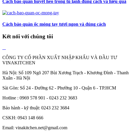
Cách bảo quản huyết heo trong tủ lạnh đúng cách và hiệu quả
Cách bảo quản ốc móng tay tươi ngon và đúng cách
Kết nối với chúng tôi
CÔNG TY CỔ PHẦN XUẤT NHẬP KHẨU VÀ ĐẦU TƯ
VINAKITCHEN
Hà Nội: Số 109 Ngõ 207 Bùi Xương Trạch - Khương Đình - Thanh
Xuân - Hà Nội
Sài Gòn: Số 24 - Đường 62 - Phường 10 - Quận 6 - TP.HCM
Hotline : 0969 578 901 - 0243 232 3683
Bảo hành - kỹ thuật: 0243 232 3684
CSKH: 0943 148 666
Email: vinakitchen.net@gmail.com