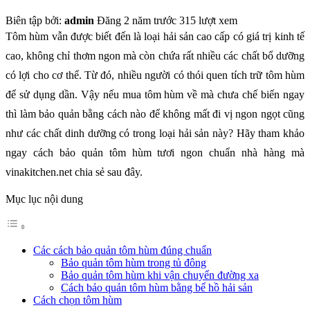
Biên tập bởi:
admin
Đăng 2 năm trước
315 lượt xem
Tôm hùm vẫn được biết đến là loại hải sản cao cấp có giá trị kinh tế
cao, không chỉ thơm ngon mà còn chứa rất nhiều các chất bổ dưỡng
có lợi cho cơ thể. Từ đó, nhiều người có thói quen tích trữ tôm hùm
để sử dụng dần. Vậy nếu mua tôm hùm về mà chưa chế biến ngay
thì làm bảo quản bằng cách nào để không mất đi vị ngon ngọt cũng
như các chất dinh dưỡng có trong loại hải sản này? Hãy tham khảo
ngay cách bảo quản tôm hùm tươi ngon chuẩn nhà hàng mà
vinakitchen.net chia sẻ sau đây.
Mục lục nội dung
Các cách bảo quản tôm hùm đúng chuẩn
Bảo quản tôm hùm trong tủ đông
Bảo quản tôm hùm khi vận chuyển đường xa
Cách bảo quản tôm hùm bằng bể hồ hải sản
Cách chọn tôm hùm