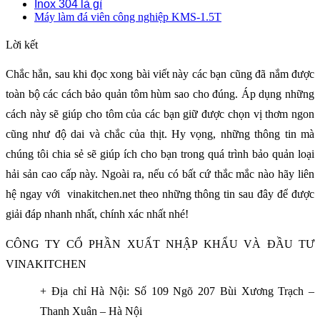
Inox 304 là gì
Máy làm đá viên công nghiệp KMS-1.5T
Lời kết
Chắc hẳn, sau khi đọc xong bài viết này các bạn cũng đã nắm được
toàn bộ các cách bảo quản tôm hùm sao cho đúng. Áp dụng những
cách này sẽ giúp cho tôm của các bạn giữ được chọn vị thơm ngon
cũng như độ dai và chắc của thịt. Hy vọng, những thông tin mà
chúng tôi chia sẻ sẽ giúp ích cho bạn trong quá trình bảo quản loại
hải sản cao cấp này. Ngoài ra, nếu có bất cứ thắc mắc nào hãy liên
hệ ngay với vinakitchen.net theo những thông tin sau đây để được
giải đáp nhanh nhất, chính xác nhất nhé!
CÔNG TY CỔ PHẦN XUẤT NHẬP KHẨU VÀ ĐẦU TƯ
VINAKITCHEN
+ Địa chỉ Hà Nội: Số 109 Ngõ 207 Bùi Xương Trạch –
Thanh Xuân – Hà Nội