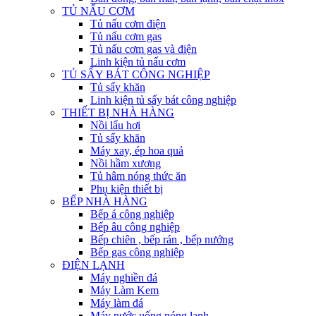
TỦ NẤU CƠM
Tủ nấu cơm điện
Tủ nấu cơm gas
Tủ nấu cơm gas và điện
Linh kiện tủ nấu cơm
TỦ SẤY BÁT CÔNG NGHIỆP
Tủ sấy khăn
Linh kiện tủ sấy bát công nghiệp
THIẾT BỊ NHÀ HÀNG
Nồi lẩu hơi
Tủ sấy khăn
Máy xay, ép hoa quả
Nồi hầm xương
Tủ hâm nóng thức ăn
Phụ kiện thiết bị
BẾP NHÀ HÀNG
Bếp á công nghiệp
Bếp âu công nghiệp
Bếp chiên , bếp rán , bếp nướng
Bếp gas công nghiệp
ĐIỆN LẠNH
Máy nghiền đá
Máy Làm Kem
Máy làm đá
Máy nước uống nóng lạnh