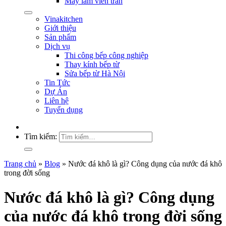
Máy làm viên trân
Vinakitchen
Giới thiệu
Sản phẩm
Dịch vụ
Thi công bếp công nghiệp
Thay kính bếp từ
Sửa bếp từ Hà Nội
Tin Tức
Dự Án
Liên hệ
Tuyển dụng
Tìm kiếm:
Trang chủ
»
Blog
»
Nước đá khô là gì? Công dụng của nước đá khô
trong đời sống
Nước đá khô là gì? Công dụng
của nước đá khô trong đời sống