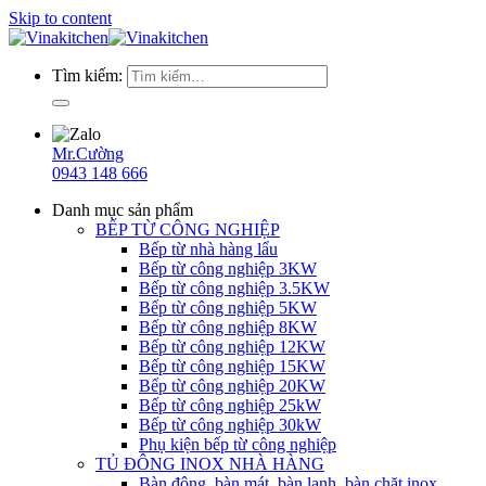
Skip to content
Tìm kiếm:
Mr.Cường
0943 148 666
Danh mục sản phẩm
BẾP TỪ CÔNG NGHIỆP
Bếp từ nhà hàng lẩu
Bếp từ công nghiệp 3KW
Bếp từ công nghiệp 3.5KW
Bếp từ công nghiệp 5KW
Bếp từ công nghiệp 8KW
Bếp từ công nghiệp 12KW
Bếp từ công nghiệp 15KW
Bếp từ công nghiệp 20KW
Bếp từ công nghiệp 25kW
Bếp từ công nghiệp 30kW
Phụ kiện bếp từ công nghiệp
TỦ ĐÔNG INOX NHÀ HÀNG
Bàn đông, bàn mát, bàn lạnh, bàn chặt inox