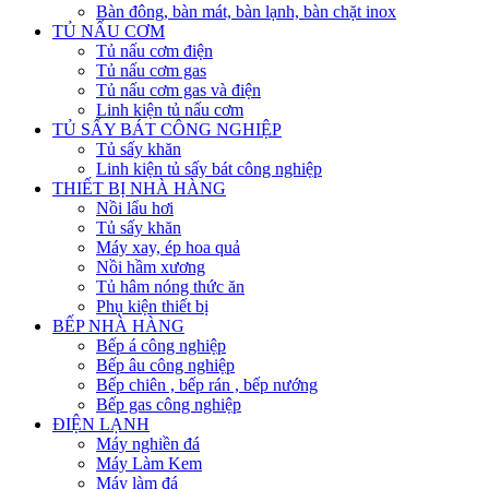
Bàn đông, bàn mát, bàn lạnh, bàn chặt inox
TỦ NẤU CƠM
Tủ nấu cơm điện
Tủ nấu cơm gas
Tủ nấu cơm gas và điện
Linh kiện tủ nấu cơm
TỦ SẤY BÁT CÔNG NGHIỆP
Tủ sấy khăn
Linh kiện tủ sấy bát công nghiệp
THIẾT BỊ NHÀ HÀNG
Nồi lẩu hơi
Tủ sấy khăn
Máy xay, ép hoa quả
Nồi hầm xương
Tủ hâm nóng thức ăn
Phụ kiện thiết bị
BẾP NHÀ HÀNG
Bếp á công nghiệp
Bếp âu công nghiệp
Bếp chiên , bếp rán , bếp nướng
Bếp gas công nghiệp
ĐIỆN LẠNH
Máy nghiền đá
Máy Làm Kem
Máy làm đá