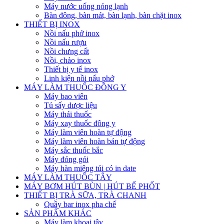
Máy nước uống nóng lạnh
Bàn đông, bàn mát, bàn lạnh, bàn chặt inox
THIẾT BỊ INOX
Nồi nấu phở inox
Nồi nấu rượu
Nồi chưng cất
Nồi, chảo inox
Thiết bị y tế inox
Linh kiện nồi nấu phở
MÁY LÀM THUỐC ĐÔNG Y
Máy bao viên
Tủ sấy dược liệu
Máy thái thuốc
Máy xay thuốc đông y
Máy làm viên hoàn tự động
Máy làm viên hoàn bán tự động
Máy sắc thuốc bắc
Máy đóng gói
Máy hàn miệng túi có in date
MÁY LÀM THUỐC TÂY
MÁY BƠM HÚT BÙN | HÚT BỂ PHỐT
THIẾT BỊ TRÀ SỮA, TRÀ CHANH
Quầy bar inox pha chế
SẢN PHẨM KHÁC
Máy làm khoai tây