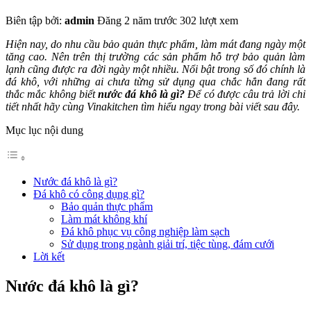
Biên tập bởi:
admin
Đăng 2 năm trước
302 lượt xem
Hiện nay, do nhu cầu bảo quản thực phẩm, làm mát đang ngày một
tăng cao. Nên trên thị trường các sản phẩm hỗ trợ bảo quản làm
lạnh cũng được ra đời ngày một nhiều. Nổi bật trong số đó chính là
đá khô, với những ai chưa từng sử dụng qua chắc hẳn đang rất
thắc mắc không biết
nước đá khô là gì?
Để có được câu trả lời chi
tiết nhất hãy cùng Vinakitchen tìm hiểu ngay trong bài viết sau đây.
Mục lục nội dung
Nước đá khô là gì?
Đá khô có công dụng gì?
Bảo quản thực phẩm
Làm mát không khí
Đá khô phục vụ công nghiệp làm sạch
Sử dụng trong ngành giải trí, tiệc tùng, đám cưới
Lời kết
Nước đá khô là gì?