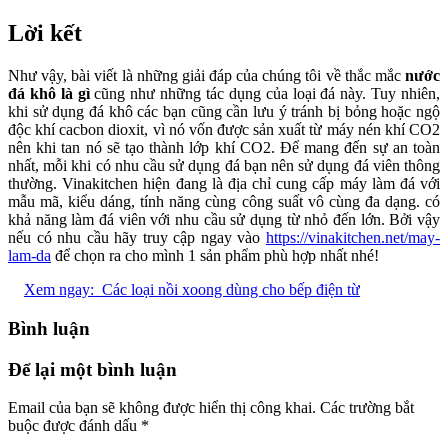
Lời kết
Như vậy, bài viết là những giải đáp của chúng tôi về thắc mắc
nước
đá khô là gì
cũng như những tác dụng của loại đá này. Tuy nhiên,
khi sử dụng đá khô các bạn cũng cần lưu ý tránh bị bỏng hoặc ngộ
độc khí cacbon dioxit, vì nó vốn được sản xuất từ máy nén khí CO2
nên khi tan nó sẽ tạo thành lớp khí CO2. Để mang đến sự an toàn
nhất, mỗi khi có nhu cầu sử dụng đá bạn nên sử dụng đá viên thông
thường. Vinakitchen hiện đang là địa chỉ cung cấp máy làm đá với
mẫu mã, kiểu dáng, tính năng cùng công suất vô cùng đa dạng. có
khả năng làm đá viên với nhu cầu sử dụng từ nhỏ đến lớn. Bởi vậy
nếu có nhu cầu hãy truy cập ngay vào
https://vinakitchen.net/may-
lam-da
để chọn ra cho mình 1 sản phẩm phù hợp nhất nhé!
Xem ngay:
Các loại nồi xoong dùng cho bếp điện từ
Bình luận
Để lại một bình luận
Email của bạn sẽ không được hiển thị công khai.
Các trường bắt
buộc được đánh dấu
*