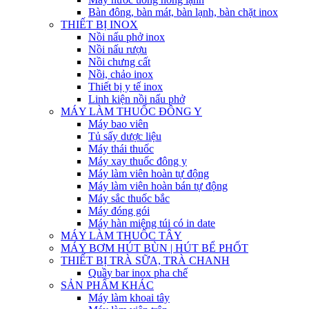
Bàn đông, bàn mát, bàn lạnh, bàn chặt inox
THIẾT BỊ INOX
Nồi nấu phở inox
Nồi nấu rượu
Nồi chưng cất
Nồi, chảo inox
Thiết bị y tế inox
Linh kiện nồi nấu phở
MÁY LÀM THUỐC ĐÔNG Y
Máy bao viên
Tủ sấy dược liệu
Máy thái thuốc
Máy xay thuốc đông y
Máy làm viên hoàn tự động
Máy làm viên hoàn bán tự động
Máy sắc thuốc bắc
Máy đóng gói
Máy hàn miệng túi có in date
MÁY LÀM THUỐC TÂY
MÁY BƠM HÚT BÙN | HÚT BỂ PHỐT
THIẾT BỊ TRÀ SỮA, TRÀ CHANH
Quầy bar inox pha chế
SẢN PHẨM KHÁC
Máy làm khoai tây