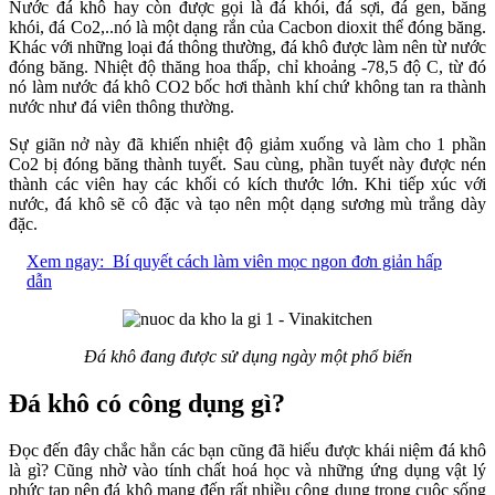
Nước đá khô hay còn được gọi là đá khói, đá sợi, đá gen, băng
khói, đá Co2,..nó là một dạng rắn của Cacbon dioxit thể đóng băng.
Khác với những loại đá thông thường, đá khô được làm nên từ nước
đóng băng. Nhiệt độ thăng hoa thấp, chỉ khoảng -78,5 độ C, từ đó
nó làm nước đá khô CO2 bốc hơi thành khí chứ không tan ra thành
nước như đá viên thông thường.
Sự giãn nở này đã khiến nhiệt độ giảm xuống và làm cho 1 phần
Co2 bị đóng băng thành tuyết. Sau cùng, phần tuyết này được nén
thành các viên hay các khối có kích thước lớn. Khi tiếp xúc với
nước, đá khô sẽ cô đặc và tạo nên một dạng sương mù trắng dày
đặc.
Xem ngay:
Bí quyết cách làm viên mọc ngon đơn giản hấp
dẫn
Đá khô đang được sử dụng ngày một phổ biến
Đá khô có công dụng gì?
Đọc đến đây chắc hẳn các bạn cũng đã hiểu được khái niệm đá khô
là gì? Cũng nhờ vào tính chất hoá học và những ứng dụng vật lý
phức tạp nên đá khô mang đến rất nhiều công dụng trong cuộc sống