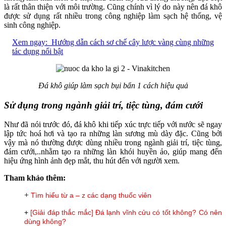
là rất thân thiện với môi trường. Cũng chính vì lý do này nên đá khô
được sử dụng rất nhiều trong công nghiệp làm sạch hệ thống, vệ
sinh công nghiệp.
Xem ngay:
Hướng dẫn cách sơ chế cây lược vàng cùng những
tác dụng nổi bật
Đá khô giúp làm sạch bụi bẩn 1 cách hiệu quả
Sử dụng trong ngành giải trí, tiệc tùng, đám cưới
Như đã nói trước đó, đá khô khi tiếp xúc trực tiếp với nước sẽ ngay
lập tức hoá hơi và tạo ra những làn sương mù dày đặc. Cũng bởi
vậy mà nó thường được dùng nhiều trong ngành giải trí, tiệc tùng,
đám cưới,..nhằm tạo ra những làn khói huyền ảo, giúp mang đến
hiệu ứng hình ảnh đẹp mắt, thu hút đến với người xem.
Tham khảo thêm:
+
Tìm hiểu từ a – z các dạng thuốc viên
+
[Giải đáp thắc mắc] Đá lạnh vĩnh cửu có tốt không? Có nên
dùng không?