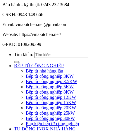
Bảo hành - kỹ thuật: 0243 232 3684
CSKH: 0943 148 666
Email: vinakitchen.net@gmail.com
Website: https://vinakitchen.net/
GPKD: 0108209399
Tìm kiếm:
BẾP TỪ CÔNG NGHIỆP
Bếp từ nhà hàng lẩu
Bếp từ công nghiệp 3KW
Bếp từ công nghiệp 3.5KW
Bếp từ công nghiệp 5KW
Bếp từ công nghiệp 8KW
Bếp từ công nghiệp 12KW
Bếp từ công nghiệp 15KW
Bếp từ công nghiệp 20KW
Bếp từ công nghiệp 25kW
Bếp từ công nghiệp 30kW
Phụ kiện bếp từ công nghiệp
TỦ ĐÔNG INOX NHÀ HÀNG