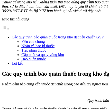
Thuốc để trong kho nếu không tuân thủ theo đúng quy trình bảo quản
thực sự là điều hoàn toàn cần thiết. Điều này là yếu tố chính có 
36/2018/TT-BYT do Bộ Y Tế ban hành tại bài viết dưới đây nhé!
Mục lục nội dung
Các quy trình bảo quản thuốc trong kho đạt tiêu chuẩn GSP
Yêu cầu chung
Nhãn và bao bì thuốc
Tiếp nhận thuốc
Cấp phát và quay vòng kho
Bảo quản thuốc
Lời kết
Các quy trình bảo quản thuốc trong kho đ
Nhằm đảm bảo cung cấp thuốc đạt chất lượng cao đến tay người tiêu dù
Quy
trình bả
Trong đó quy trình bảo quản thuốc chính là yếu tố quan trọng nhất,