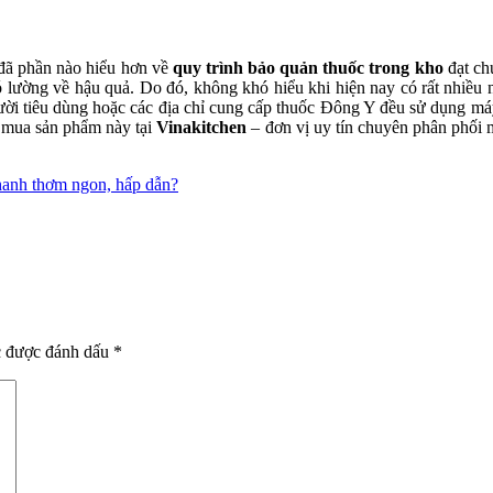
c đã phần nào hiểu hơn về
quy trình bảo quản thuốc trong kho
đạt ch
 khó lường về hậu quả. Do đó, không khó hiểu khi hiện nay có rất nhiề
 tiêu dùng hoặc các địa chỉ cung cấp thuốc Đông Y đều sử dụng máy 
t mua sản phẩm này tại
Vinakitchen
– đơn vị uy tín chuyên phân phối m
chanh thơm ngon, hấp dẫn?
c được đánh dấu
*