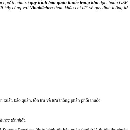
mọi người nắm rõ
quy trình bảo quản thuốc trong kho
đạt chuẩn GSP
ười hãy cùng với
Vinakitchen
tham khảo chi tiết về quy định thông tư
n xuất, bảo quản, tồn trữ và lưu thông phân phối thuốc.
được tốt nhất.
 Storage Practices (thực hành tốt bảo quản thuốc) là thước đo chuẩn