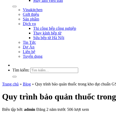
Máy làm viên trân
Vinakitchen
Giới thiệu
Sản phẩm
Dịch vụ
Thi công bếp công nghiệp
Thay kính bếp từ
Sửa bếp từ Hà Nội
Tin Tức
Dự Án
Liên hệ
Tuyển dụng
Tìm kiếm:
Trang chủ
»
Blog
»
Quy trình bảo quản thuốc trong kho đạt chuẩn G
Quy trình bảo quản thuốc tron
Biên tập bởi:
admin
Đăng 2 năm trước
506 lượt xem