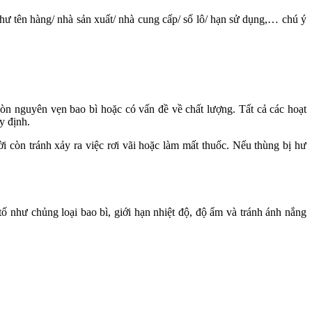
như tên hàng/ nhà sản xuất/ nhà cung cấp/ số lô/ hạn sử dụng,… chú ý
òn nguyên vẹn bao bì hoặc có vấn đề về chất lượng. Tất cả các hoạt
y định.
 còn tránh xảy ra việc rơi vãi hoặc làm mất thuốc. Nếu thùng bị hư
ố như chủng loại bao bì, giới hạn nhiệt độ, độ ẩm và tránh ánh nắng