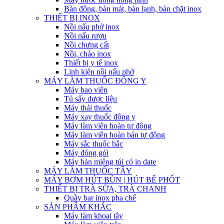
Bàn đông, bàn mát, bàn lạnh, bàn chặt inox
THIẾT BỊ INOX
Nồi nấu phở inox
Nồi nấu rượu
Nồi chưng cất
Nồi, chảo inox
Thiết bị y tế inox
Linh kiện nồi nấu phở
MÁY LÀM THUỐC ĐÔNG Y
Máy bao viên
Tủ sấy dược liệu
Máy thái thuốc
Máy xay thuốc đông y
Máy làm viên hoàn tự động
Máy làm viên hoàn bán tự động
Máy sắc thuốc bắc
Máy đóng gói
Máy hàn miệng túi có in date
MÁY LÀM THUỐC TÂY
MÁY BƠM HÚT BÙN | HÚT BỂ PHỐT
THIẾT BỊ TRÀ SỮA, TRÀ CHANH
Quầy bar inox pha chế
SẢN PHẨM KHÁC
Máy làm khoai tây