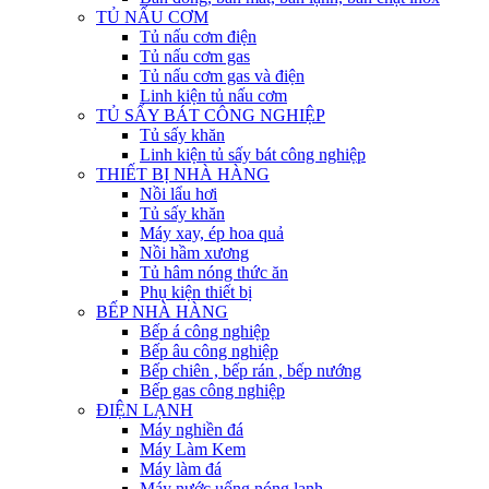
TỦ NẤU CƠM
Tủ nấu cơm điện
Tủ nấu cơm gas
Tủ nấu cơm gas và điện
Linh kiện tủ nấu cơm
TỦ SẤY BÁT CÔNG NGHIỆP
Tủ sấy khăn
Linh kiện tủ sấy bát công nghiệp
THIẾT BỊ NHÀ HÀNG
Nồi lẩu hơi
Tủ sấy khăn
Máy xay, ép hoa quả
Nồi hầm xương
Tủ hâm nóng thức ăn
Phụ kiện thiết bị
BẾP NHÀ HÀNG
Bếp á công nghiệp
Bếp âu công nghiệp
Bếp chiên , bếp rán , bếp nướng
Bếp gas công nghiệp
ĐIỆN LẠNH
Máy nghiền đá
Máy Làm Kem
Máy làm đá
Máy nước uống nóng lạnh