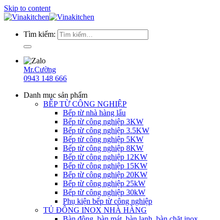
Skip to content
Tìm kiếm:
Mr.Cường
0943 148 666
Danh mục sản phẩm
BẾP TỪ CÔNG NGHIỆP
Bếp từ nhà hàng lẩu
Bếp từ công nghiệp 3KW
Bếp từ công nghiệp 3.5KW
Bếp từ công nghiệp 5KW
Bếp từ công nghiệp 8KW
Bếp từ công nghiệp 12KW
Bếp từ công nghiệp 15KW
Bếp từ công nghiệp 20KW
Bếp từ công nghiệp 25kW
Bếp từ công nghiệp 30kW
Phụ kiện bếp từ công nghiệp
TỦ ĐÔNG INOX NHÀ HÀNG
Bàn đông, bàn mát, bàn lạnh, bàn chặt inox