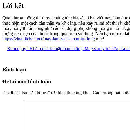
Lời kết
Qua những thông tin được chúng tôi chia sẻ tại bài viết này, bạn đọ
thực hiện một cách cẩn thận và kỹ càng, nếu xảy ra sai sót thì rất
mốc, hỏng thuốc cũng như các tác dụng phụ không mong muốn. Người
lượng đều, đẹp của thuốc trong quá trình sử dụng. Nếu bạn muốn đặ
https://vinakitchen.net/may-lam-vien-hoan-tu-dong
nhé!
Xem ngay:
Khám phá bí mật thành công đằng sau ly trà sữa, trà 
Bình luận
Để lại một bình luận
Email của bạn sẽ không được hiển thị công khai.
Các trường bắt buộ