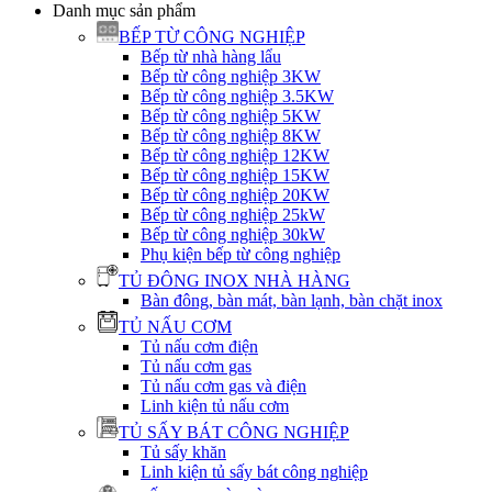
Danh mục sản phẩm
BẾP TỪ CÔNG NGHIỆP
Bếp từ nhà hàng lẩu
Bếp từ công nghiệp 3KW
Bếp từ công nghiệp 3.5KW
Bếp từ công nghiệp 5KW
Bếp từ công nghiệp 8KW
Bếp từ công nghiệp 12KW
Bếp từ công nghiệp 15KW
Bếp từ công nghiệp 20KW
Bếp từ công nghiệp 25kW
Bếp từ công nghiệp 30kW
Phụ kiện bếp từ công nghiệp
TỦ ĐÔNG INOX NHÀ HÀNG
Bàn đông, bàn mát, bàn lạnh, bàn chặt inox
TỦ NẤU CƠM
Tủ nấu cơm điện
Tủ nấu cơm gas
Tủ nấu cơm gas và điện
Linh kiện tủ nấu cơm
TỦ SẤY BÁT CÔNG NGHIỆP
Tủ sấy khăn
Linh kiện tủ sấy bát công nghiệp