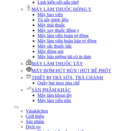
Linh kiện nồi nấu phở
MÁY LÀM THUỐC ĐÔNG Y
Máy bao viên
Tủ sấy dược liệu
Máy thái thuốc
Máy xay thuốc đông y
Máy làm viên hoàn tự động
Máy làm viên hoàn bán tự động
Máy sắc thuốc bắc
Máy đóng gói
Máy hàn miệng túi có in date
MÁY LÀM THUỐC TÂY
MÁY BƠM HÚT BÙN | HÚT BỂ PHỐT
THIẾT BỊ TRÀ SỮA, TRÀ CHANH
Quầy bar inox pha chế
SẢN PHẨM KHÁC
Máy làm khoai tây
Máy làm viên trân
Vinakitchen
Giới thiệu
Sản phẩm
Dịch vụ