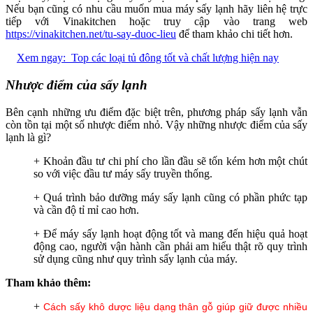
Nếu bạn cũng có nhu cầu muốn mua máy sấy lạnh hãy liên hệ trực
tiếp với Vinakitchen hoặc truy cập vào trang web
https://vinakitchen.net/tu-say-duoc-lieu
để tham khảo chi tiết hơn.
Xem ngay:
Top các loại tủ đông tốt và chất lượng hiện nay
Nhược điểm của sấy lạnh
Bên cạnh những ưu điểm đặc biệt trên, phương pháp sấy lạnh vẫn
còn tồn tại một số nhược điểm nhỏ. Vậy những nhược điểm của sấy
lạnh là gì?
+ Khoản đầu tư chi phí cho lần đầu sẽ tốn kém hơn một chút
so với việc đầu tư máy sấy truyền thống.
+ Quá trình bảo dưỡng máy sấy lạnh cũng có phần phức tạp
và cần độ tỉ mỉ cao hơn.
+ Để máy sấy lạnh hoạt động tốt và mang đến hiệu quả hoạt
động cao, người vận hành cần phải am hiểu thật rõ quy trình
sử dụng cũng như quy trình sấy lạnh của máy.
Tham khảo thêm:
+
Cách sấy khô dược liệu dạng thân gỗ giúp giữ được nhiều