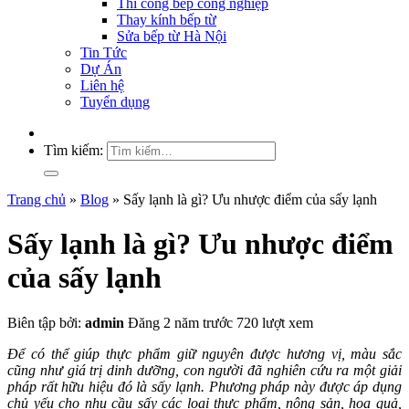
Thi công bếp công nghiệp
Thay kính bếp từ
Sửa bếp từ Hà Nội
Tin Tức
Dự Án
Liên hệ
Tuyển dụng
Tìm kiếm:
Trang chủ
»
Blog
»
Sấy lạnh là gì? Ưu nhược điểm của sấy lạnh
Sấy lạnh là gì? Ưu nhược điểm
của sấy lạnh
Biên tập bởi:
admin
Đăng 2 năm trước
720 lượt xem
Để có thể giúp thực phẩm giữ nguyên được hương vị, màu sắc
cũng như giá trị dinh dưỡng, con người đã nghiên cứu ra một giải
pháp rất hữu hiệu đó là sấy lạnh. Phương pháp này được áp dụng
chủ yếu cho nhu cầu sấy các loại thực phẩm, nông sản, hoa quả,