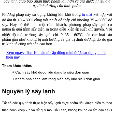
Sấy lạnh giúp bảo quản thực phẩm lâu hơn và giữ được nhiều giá
trị dinh dưỡng của thực phẩm
Phương pháp này sử dụng không khí khô trong
tủ mát
kết hợp với
o
độ ẩm từ 10 – 30% cùng với nhiệt độ thấp chỉ khoảng 35 – 60
C để
sấy. Hay có thể hiểu một cách khách, phương pháp sấy lạnh có
nghĩa là quá trình sấy diễn ra trong điều kiện áp suất khí quyển. Với
o
nhiệt độ môi trường sấy lạnh chỉ từ 35 – 60
C nên các loại sản
phẩm gần như không bị ảnh hưởng về giá trị dinh dưỡng, do đó giá
trị kinh tế cũng trở nên cao hơn.
Xem ngay:
Top 10 mẫu tủ cấp đông mini được sử dụng nhiều
hiện nay
Tham khảo thêm:
+
Cách sấy khô dược liệu dạng lá siêu đơn giản
+
Khám phá cách làm rong biển sấy khô siêu đơn giản
Nguyên lý sấy lạnh
Tất cả các quy trình thực hiện sấy lạnh thực phẩm đều được diễn ra theo
tuần hoàn khép kín và rất quy mô. Đầu tiên, không khí có độ ẩm cao sẽ đi