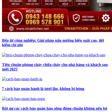
Bếp từ công nghiệp: Giải pháp nấu nướng hiệu suất cao, tiết
kiệm chi phí
Tiêu chuẩn phòng cháy chữa cháy cho nhà hàng và khách sạn
mới 2025
7 cách bảo quản hành lá tươi lâu, không bị hỏng
Bật mí các cách bảo quản hàu sống đúng chuẩn không nên bỏ