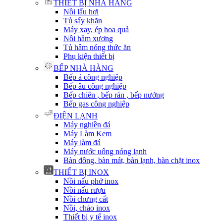
THIẾT BỊ NHÀ HÀNG
Nồi lẩu hơi
Tủ sấy khăn
Máy xay, ép hoa quả
Nồi hầm xương
Tủ hâm nóng thức ăn
Phụ kiện thiết bị
BẾP NHÀ HÀNG
Bếp á công nghiệp
Bếp âu công nghiệp
Bếp chiên , bếp rán , bếp nướng
Bếp gas công nghiệp
ĐIỆN LẠNH
Máy nghiền đá
Máy Làm Kem
Máy làm đá
Máy nước uống nóng lạnh
Bàn đông, bàn mát, bàn lạnh, bàn chặt inox
THIẾT BỊ INOX
Nồi nấu phở inox
Nồi nấu rượu
Nồi chưng cất
Nồi, chảo inox
Thiết bị y tế inox