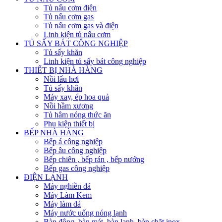
Tủ nấu cơm điện
Tủ nấu cơm gas
Tủ nấu cơm gas và điện
Linh kiện tủ nấu cơm
TỦ SẤY BÁT CÔNG NGHIỆP
Tủ sấy khăn
Linh kiện tủ sấy bát công nghiệp
THIẾT BỊ NHÀ HÀNG
Nồi lẩu hơi
Tủ sấy khăn
Máy xay, ép hoa quả
Nồi hầm xương
Tủ hâm nóng thức ăn
Phụ kiện thiết bị
BẾP NHÀ HÀNG
Bếp á công nghiệp
Bếp âu công nghiệp
Bếp chiên , bếp rán , bếp nướng
Bếp gas công nghiệp
ĐIỆN LẠNH
Máy nghiền đá
Máy Làm Kem
Máy làm đá
Máy nước uống nóng lạnh
Bàn đông, bàn mát, bàn lạnh, bàn chặt inox