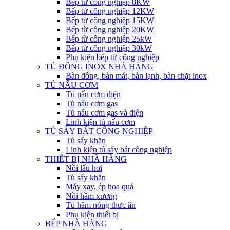
Bếp từ công nghiệp 8KW
Bếp từ công nghiệp 12KW
Bếp từ công nghiệp 15KW
Bếp từ công nghiệp 20KW
Bếp từ công nghiệp 25kW
Bếp từ công nghiệp 30kW
Phụ kiện bếp từ công nghiệp
TỦ ĐÔNG INOX NHÀ HÀNG
Bàn đông, bàn mát, bàn lạnh, bàn chặt inox
TỦ NẤU CƠM
Tủ nấu cơm điện
Tủ nấu cơm gas
Tủ nấu cơm gas và điện
Linh kiện tủ nấu cơm
TỦ SẤY BÁT CÔNG NGHIỆP
Tủ sấy khăn
Linh kiện tủ sấy bát công nghiệp
THIẾT BỊ NHÀ HÀNG
Nồi lẩu hơi
Tủ sấy khăn
Máy xay, ép hoa quả
Nồi hầm xương
Tủ hâm nóng thức ăn
Phụ kiện thiết bị
BẾP NHÀ HÀNG