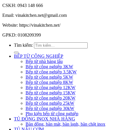
CSKH: 0943 148 666
Email: vinakitchen.net@gmail.com
Website: https://vinakitchen.net/
GPKD: 0108209399
Tìm kiếm:
BẾP TỪ CÔNG NGHIỆP
Bếp từ nhà hàng lẩu
Bếp từ công nghiệp 3KW
Bếp từ công nghiệp 3.5KW
Bếp từ công nghiệp 5KW
Bếp từ công nghiệp 8KW
Bếp từ công nghiệp 12KW
Bếp từ công nghiệp 15KW
Bếp từ công nghiệp 20KW
Bếp từ công nghiệp 25kW
Bếp từ công nghiệp 30kW
Phụ kiện bếp từ công nghiệp
TỦ ĐÔNG INOX NHÀ HÀNG
Bàn đông, bàn mát, bàn lạnh, bàn chặt inox
TỦ NẤU CƠM