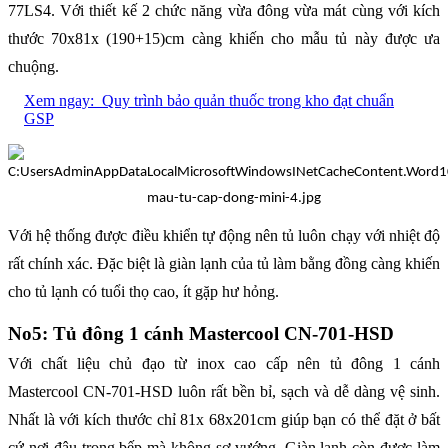
77LS4. Với thiết kế 2 chức năng vừa đông vừa mát cùng với kích
thước 70x81x (190+15)cm càng khiến cho mẫu tủ này được ưa
chuộng.
Xem ngay:
Quy trình bảo quản thuốc trong kho đạt chuẩn
GSP
Với hệ thống được điều khiển tự động nên tủ luôn chạy với nhiệt độ
rất chính xác. Đặc biệt là giàn lạnh của tủ làm bằng đồng càng khiến
cho tủ lạnh có tuổi thọ cao, ít gặp hư hỏng.
No5: Tủ đông 1 cánh Mastercool CN-701-HSD
Với chất liệu chủ đạo từ inox cao cấp nên tủ đông 1 cánh
Mastercool CN-701-HSD luôn rất bền bỉ, sạch và dễ dàng vệ sinh.
Nhất là với kích thước chỉ 81x 68x201cm giúp bạn có thể đặt ở bất
cứ nơi đâu trong bếp mà không sơ vướng. Giàn lạnh còn được làm