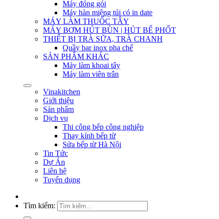
Máy đóng gói
Máy hàn miệng túi có in date
MÁY LÀM THUỐC TÂY
MÁY BƠM HÚT BÙN | HÚT BỂ PHỐT
THIẾT BỊ TRÀ SỮA, TRÀ CHANH
Quầy bar inox pha chế
SẢN PHẨM KHÁC
Máy làm khoai tây
Máy làm viên trân
Vinakitchen
Giới thiệu
Sản phẩm
Dịch vụ
Thi công bếp công nghiệp
Thay kính bếp từ
Sửa bếp từ Hà Nội
Tin Tức
Dự Án
Liên hệ
Tuyển dụng
Tìm kiếm: