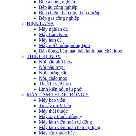
Bếp á công nghiệp
Bếp âu công nghiệp
Bếp chiên , bếp rán , bếp nướng
Bếp gas công nghiệp
ĐIỆN LẠNH
Máy nghiền đá
Máy Làm Kem
Máy làm đá
Máy nước uống nóng lạnh
Bàn đông, bàn mát, bàn lạnh, bàn chặt inox
THIẾT BỊ INOX
Nồi nấu phở inox
Nồi nấu rượu
Nồi chưng cất
Nồi, chảo inox
Thiết bị y tế inox
Linh kiện nồi nấu phở
MÁY LÀM THUỐC ĐÔNG Y
Máy bao viên
Tủ sấy dược liệu
Máy thái thuốc
Máy xay thuốc đông y
Máy làm viên hoàn tự động
Máy làm viên hoàn bán tự động
Máy sắc thuốc bắc