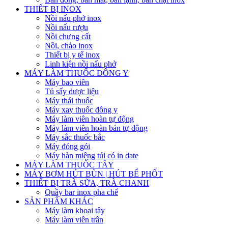
THIẾT BỊ INOX
Nồi nấu phở inox
Nồi nấu rượu
Nồi chưng cất
Nồi, chảo inox
Thiết bị y tế inox
Linh kiện nồi nấu phở
MÁY LÀM THUỐC ĐÔNG Y
Máy bao viên
Tủ sấy dược liệu
Máy thái thuốc
Máy xay thuốc đông y
Máy làm viên hoàn tự động
Máy làm viên hoàn bán tự động
Máy sắc thuốc bắc
Máy đóng gói
Máy hàn miệng túi có in date
MÁY LÀM THUỐC TÂY
MÁY BƠM HÚT BÙN | HÚT BỂ PHỐT
THIẾT BỊ TRÀ SỮA, TRÀ CHANH
Quầy bar inox pha chế
SẢN PHẨM KHÁC
Máy làm khoai tây
Máy làm viên trân