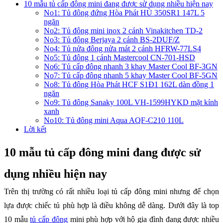
10 mẫu tủ cấp đông mini đang được sử dụng nhiều hiện nay
No1: Tủ đông đứng Hòa Phát HÙ 350SR1 147L 5
ngăn
No2: Tủ đông mini inox 2 cánh Vinakitchen TD-2
No3: Tủ đông Berjaya 2 cánh BS-2DUF/Z
No4: Tủ nửa đông nửa mát 2 cánh HFRW-77LS4
No5: Tủ đông 1 cánh Mastercool CN-701-HSD
No6: Tủ cấp đông nhanh 3 khay Master Cool BF-3GN
No7: Tủ cấp đông nhanh 5 khay Master Cool BF-5GN
No8: Tủ đông Hòa Phát HCF S1Đ1 162L dàn đồng 1
ngăn
No9: Tủ đông Sanaky 100L VH-1599HYKD mặt kính
xanh
No10: Tủ đông mini Aqua AQF-C210 110L
Lời kết
10 mẫu tủ cấp đông mini đang được sử
dụng nhiều hiện nay
Trên thị trường có rất nhiều loại tủ cấp đông mini nhưng để chọn
lựa được chiếc tủ phù hợp là điều không dễ dàng. Dưới đây là top
10 mẫu
tủ cấp đông
mini phù hợp với hộ gia đình đang được nhiều