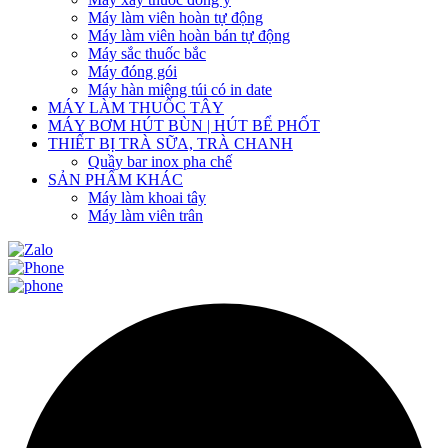
Máy làm viên hoàn tự động
Máy làm viên hoàn bán tự động
Máy sắc thuốc bắc
Máy đóng gói
Máy hàn miệng túi có in date
MÁY LÀM THUỐC TÂY
MÁY BƠM HÚT BÙN | HÚT BỂ PHỐT
THIẾT BỊ TRÀ SỮA, TRÀ CHANH
Quầy bar inox pha chế
SẢN PHẨM KHÁC
Máy làm khoai tây
Máy làm viên trân