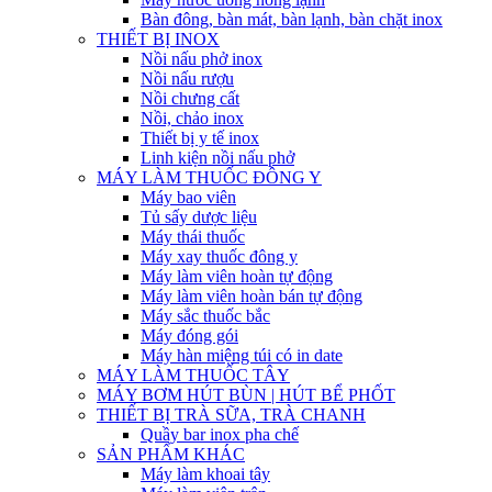
Bàn đông, bàn mát, bàn lạnh, bàn chặt inox
THIẾT BỊ INOX
Nồi nấu phở inox
Nồi nấu rượu
Nồi chưng cất
Nồi, chảo inox
Thiết bị y tế inox
Linh kiện nồi nấu phở
MÁY LÀM THUỐC ĐÔNG Y
Máy bao viên
Tủ sấy dược liệu
Máy thái thuốc
Máy xay thuốc đông y
Máy làm viên hoàn tự động
Máy làm viên hoàn bán tự động
Máy sắc thuốc bắc
Máy đóng gói
Máy hàn miệng túi có in date
MÁY LÀM THUỐC TÂY
MÁY BƠM HÚT BÙN | HÚT BỂ PHỐT
THIẾT BỊ TRÀ SỮA, TRÀ CHANH
Quầy bar inox pha chế
SẢN PHẨM KHÁC
Máy làm khoai tây