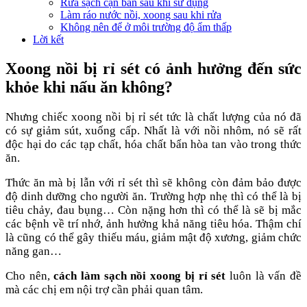
Rửa sạch cặn bẩn sau khi sử dụng
Làm ráo nước nồi, xoong sau khi rửa
Không nên để ở môi trường độ ẩm thấp
Lời kết
Xoong nồi bị rỉ sét có ảnh hưởng đến sức
khỏe khi nấu ăn không?
Nhưng chiếc xoong nồi bị rỉ sét tức là chất lượng của nó đã
có sự giảm sút, xuống cấp. Nhất là với nồi nhôm, nó sẽ rất
độc hại do các tạp chất, hóa chất bẩn hòa tan vào trong thức
ăn.
Thức ăn mà bị lẫn với rỉ sét thì sẽ không còn đảm bảo được
độ dinh dưỡng cho người ăn. Trường hợp nhẹ thì có thể là bị
tiêu chảy, đau bụng… Còn nặng hơn thì có thể là sẽ bị mắc
các bệnh về trí nhớ, ảnh hưởng khả năng tiêu hóa. Thậm chí
là cũng có thể gây thiếu máu, giảm mật độ xương, giảm chức
năng gan…
Cho nên,
cách làm sạch nồi xoong bị rỉ sét
luôn là vấn đề
mà các chị em nội trợ cần phải quan tâm.