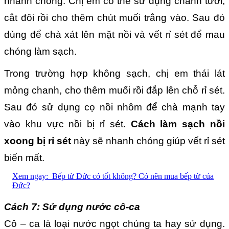
nhanh chóng. Chị em có thể sử dụng chanh tươi,
cắt đôi rồi cho thêm chút muối trắng vào. Sau đó
dùng để chà xát lên mặt nồi và vết rỉ sét để mau
chóng làm sạch.
Trong trường hợp không sạch, chị em thái lát
mỏng chanh, cho thêm muối rồi đắp lên chỗ rỉ sét.
Sau đó sử dụng cọ nồi nhôm để chà mạnh tay
vào khu vực nồi bị rỉ sét.
C
ách làm sạch nồi
xoong bị rỉ sét
này sẽ nhanh chóng giúp vết rỉ sét
biến mất.
Xem ngay:
Bếp từ Đức có tốt không? Có nên mua bếp từ của
Đức?
Cách 7: Sử dụng nước cô-ca
Cô – ca là loại nước ngọt chúng ta hay sử dụng.