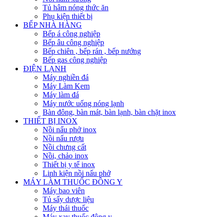
Tủ hâm nóng thức ăn
Phụ kiện thiết bị
BẾP NHÀ HÀNG
Bếp á công nghiệp
Bếp âu công nghiệp
Bếp chiên , bếp rán , bếp nướng
Bếp gas công nghiệp
ĐIỆN LẠNH
Máy nghiền đá
Máy Làm Kem
Máy làm đá
Máy nước uống nóng lạnh
Bàn đông, bàn mát, bàn lạnh, bàn chặt inox
THIẾT BỊ INOX
Nồi nấu phở inox
Nồi nấu rượu
Nồi chưng cất
Nồi, chảo inox
Thiết bị y tế inox
Linh kiện nồi nấu phở
MÁY LÀM THUỐC ĐÔNG Y
Máy bao viên
Tủ sấy dược liệu
Máy thái thuốc
Máy xay thuốc đông y