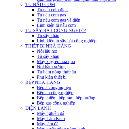
TỦ NẤU CƠM
Tủ nấu cơm điện
Tủ nấu cơm gas
Tủ nấu cơm gas và điện
Linh kiện tủ nấu cơm
TỦ SẤY BÁT CÔNG NGHIỆP
Tủ sấy khăn
Linh kiện tủ sấy bát công nghiệp
THIẾT BỊ NHÀ HÀNG
Nồi lẩu hơi
Tủ sấy khăn
Máy xay, ép hoa quả
Nồi hầm xương
Tủ hâm nóng thức ăn
Phụ kiện thiết bị
BẾP NHÀ HÀNG
Bếp á công nghiệp
Bếp âu công nghiệp
Bếp chiên , bếp rán , bếp nướng
Bếp gas công nghiệp
ĐIỆN LẠNH
Máy nghiền đá
Máy Làm Kem
Máy làm đá
Máy nước uống nóng lạnh