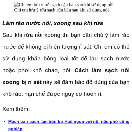
Chị em lưu ý rửa sạch cặn bẩn sau khi sử dụng nồi
Làm ráo nước nồi, xoong sau khi rửa
Sau khi rửa nồi xoong thì bạn cần chú ý làm ráo
nước để không bị hiện tượng rỉ sét. Chị em có thể
sử dụng khăn bông loại tốt để lau sạch nước
hoặc phơi khô chảo, nồi.
C
ách làm sạch nồi
xoong bị rỉ sét
này sẽ đảm bảo đồ dùng của bạn
khô ráo, hạn chế được nguy cơ hoen rỉ.
Xem thêm:
Mách bạn cách làm bún bò Huế ngon với nồi nấu phở công
nghiệp