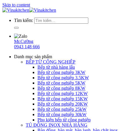
Skip to content
Tìm kiếm:
Mr.Cường
0943 148 666
Danh mục sản phẩm
BẾP TỪ CÔNG NGHIỆP
Bếp từ nhà hàng lẩu
Bếp từ công nghiệp 3KW
Bếp từ công nghiệp 3.5KW
Bếp từ công nghiệp 5KW
Bếp từ công nghiệp 8KW
Bếp từ công nghiệp 12KW
Bếp từ công nghiệp 15KW
Bếp từ công nghiệp 20KW
Bếp từ công nghiệp 25kW
Bếp từ công nghiệp 30kW
Phụ kiện bếp từ công nghiệp
TỦ ĐÔNG INOX NHÀ HÀNG
Bàn đông, bàn mát, bàn lạnh, bàn chặt inox