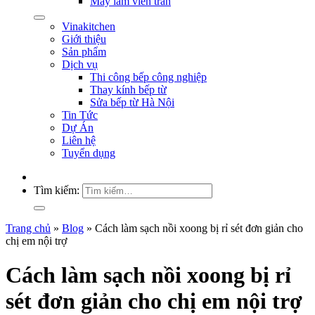
Máy làm viên trân
Vinakitchen
Giới thiệu
Sản phẩm
Dịch vụ
Thi công bếp công nghiệp
Thay kính bếp từ
Sửa bếp từ Hà Nội
Tin Tức
Dự Án
Liên hệ
Tuyển dụng
Tìm kiếm:
Trang chủ
»
Blog
»
Cách làm sạch nồi xoong bị rỉ sét đơn giản cho
chị em nội trợ
Cách làm sạch nồi xoong bị rỉ
sét đơn giản cho chị em nội trợ