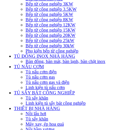
Bếp từ công nghiệp 3KW
Bếp từ công nghiệp 3.5KW
Bếp từ công nghiệp 5KW
Bếp từ công nghiệp 8KW
Bếp từ công nghiệp 12KW
Bếp từ công nghiệp 15KW
Bếp từ công nghiệp 20KW
Bếp từ công nghiệp 25kW
Bếp từ công nghiệp 30kW
Phụ kiện bếp từ công nghiệp
TỦ ĐÔNG INOX NHÀ HÀNG
Bàn đông, bàn mát, bàn lạnh, bàn chặt inox
TỦ NẤU CƠM
Tủ nấu cơm điện
Tủ nấu cơm gas
Tủ nấu cơm gas và điện
Linh kiện tủ nấu cơm
TỦ SẤY BÁT CÔNG NGHIỆP
Tủ sấy khăn
Linh kiện tủ sấy bát công nghiệp
THIẾT BỊ NHÀ HÀNG
Nồi lẩu hơi
Tủ sấy khăn
Máy xay, ép hoa quả
Nồi hầm xương