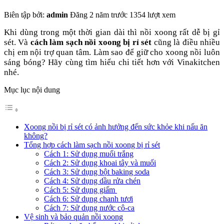
Biên tập bởi:
admin
Đăng 2 năm trước
1354 lượt xem
Khi dùng trong một thời gian dài thì nồi xoong rất dễ bị gỉ
sét. Và
cách làm sạch nồi xoong bị rỉ sét
cũng là điều nhiều
chị em nội trợ quan tâm. Làm sao để giữ cho xoong nồi luôn
sáng bóng? Hãy cùng tìm hiểu chi tiết hơn với Vinakitchen
nhé.
Mục lục nội dung
Xoong nồi bị rỉ sét có ảnh hưởng đến sức khỏe khi nấu ăn
không?
Tổng hợp cách làm sạch nồi xoong bị rỉ sét
Cách 1: Sử dụng muối trắng
Cách 2: Sử dụng khoai tây và muối
Cách 3: Sử dụng bột baking soda
Cách 4: Sử dụng dầu rửa chén
Cách 5: Sử dụng giấm
Cách 6: Sử dụng chanh tươi
Cách 7: Sử dụng nước cô-ca
Vệ sinh và bảo quản nồi xoong