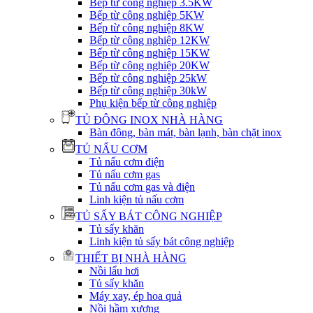
Bếp từ công nghiệp 3.5KW
Bếp từ công nghiệp 5KW
Bếp từ công nghiệp 8KW
Bếp từ công nghiệp 12KW
Bếp từ công nghiệp 15KW
Bếp từ công nghiệp 20KW
Bếp từ công nghiệp 25kW
Bếp từ công nghiệp 30kW
Phụ kiện bếp từ công nghiệp
TỦ ĐÔNG INOX NHÀ HÀNG
Bàn đông, bàn mát, bàn lạnh, bàn chặt inox
TỦ NẤU CƠM
Tủ nấu cơm điện
Tủ nấu cơm gas
Tủ nấu cơm gas và điện
Linh kiện tủ nấu cơm
TỦ SẤY BÁT CÔNG NGHIỆP
Tủ sấy khăn
Linh kiện tủ sấy bát công nghiệp
THIẾT BỊ NHÀ HÀNG
Nồi lẩu hơi
Tủ sấy khăn
Máy xay, ép hoa quả
Nồi hầm xương