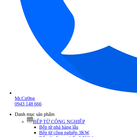
Mr.Cường
0943 148 666
Danh mục sản phẩm
BẾP TỪ CÔNG NGHIỆP
Bếp từ nhà hàng lẩu
Bếp từ công nghiệp 3KW