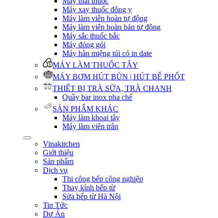
Máy thái thuốc
Máy xay thuốc đông y
Máy làm viên hoàn tự động
Máy làm viên hoàn bán tự động
Máy sắc thuốc bắc
Máy đóng gói
Máy hàn miệng túi có in date
MÁY LÀM THUỐC TÂY
MÁY BƠM HÚT BÙN | HÚT BỂ PHỐT
THIẾT BỊ TRÀ SỮA, TRÀ CHANH
Quầy bar inox pha chế
SẢN PHẨM KHÁC
Máy làm khoai tây
Máy làm viên trân
Vinakitchen
Giới thiệu
Sản phẩm
Dịch vụ
Thi công bếp công nghiệp
Thay kính bếp từ
Sửa bếp từ Hà Nội
Tin Tức
Dự Án