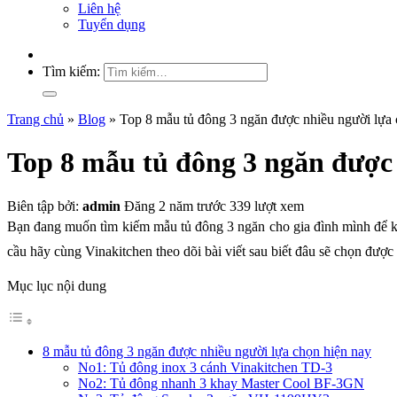
Liên hệ
Tuyển dụng
Tìm kiếm:
Trang chủ
»
Blog
»
Top 8 mẫu tủ đông 3 ngăn được nhiều người lựa
Top 8 mẫu tủ đông 3 ngăn được
Biên tập bởi:
admin
Đăng 2 năm trước
339 lượt xem
Bạn đang muốn tìm kiếm mẫu tủ đông 3 ngăn cho gia đình mình để k
cầu hãy cùng Vinakitchen theo dõi bài viết sau biết đâu sẽ chọn đượ
Mục lục nội dung
8 mẫu tủ đông 3 ngăn được nhiều người lựa chọn hiện nay
No1: Tủ đông inox 3 cánh Vinakitchen TD-3
No2: Tủ đông nhanh 3 khay Master Cool BF-3GN