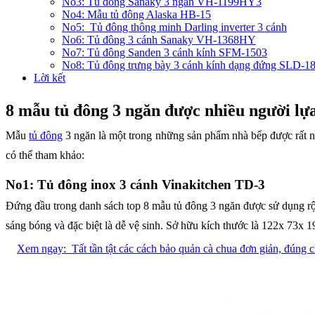
No3: Tủ đông Sanaky 3 ngăn VH-1199HY3
No4: Mẫu tủ đông Alaska HB-15
No5: Tủ đông thông minh Darling inverter 3 cánh
No6: Tủ đông 3 cánh Sanaky VH-1368HY
No7: Tủ đông Sanden 3 cánh kính SFM-1503
No8: Tủ đông trưng bày 3 cánh kính dạng đứng SLD-1
Lời kết
8 mẫu tủ đông 3 ngăn được nhiều người lự
Mẫu
tủ đông
3 ngăn là một trong những sản phẩm nhà bếp được rất n
có thể tham khảo:
No1: Tủ đông inox 3 cánh Vinakitchen TD-3
Đứng đầu trong danh sách top 8 mẫu tủ đông 3 ngăn được sử dụng rộng
sáng bóng và đặc biệt là dễ vệ sinh. Sở hữu kích thước là 122x 73x 
Xem ngay:
Tất tần tật các cách bảo quản cà chua đơn giản, đúng 